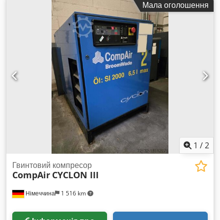
Мала оголошення
продуктивність: 16,1 м³/хв; Двигун потужністю: 90 кВт;
Максимальний тиск: 7,5 бар; Рік випуску: 1999; Компресор у
повністю робочому стані; Забезпечуємо сервісне
обслуговування; Ціна нетто: 15 500 PLN Ціна брутто: 19 065
PLN
1
/
2
Гвинтовий компресор
CompAir
CYCLON III
Німеччина
1 516 km