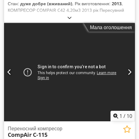
Стан:
дуже добре (вживаний)
, Рік виготовлення:
2013
,
КОМПРЕСОР COMPAIR C42 4,20м3 2013 рік Пересувний
компресор COMPAIR C42 (DLT0408-02) після повного
сервісного обслуговування. Стан дуже гарний. Технічні
Мала оголошення
характеристики: Dsdpfjr Hn Nfox Ai Ijwa продуктивність:
4,20 м³/хв; робочий тиск: 7 бар; двигун: YANMAR; рік
виробництва: 2013; напрацьовано: 1358 мотогодин;
компресор повністю справний. Ціна нетто: 35 500 PLN Ціна
брутто: 43 665 PLN Нижче знаходиться посилання на відео.
1
/
10
Переносний компресор
CompAir
C-115