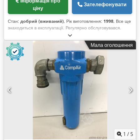
Інформація про
Зателефонувати
ціну
Стан:
добрий (вживаний)
, Рік виготовлення:
1998
, Все ще
знаходиться в експлуатації. Регулярно обслуговувався.
Технічні характеристики: 1,67 м³/хв; макс. 8,2 бар.
Підключення: 380-415 В / 50 Гц; 13,59 кВт. Ширина: 720 мм.
Мала оголошення
Глибина: 1000 мм. Висота: 940 мм. Вага: близько 320 кг.
Djdpovk D Etjfx Ai Iswa
1
/
5