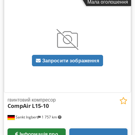
Мала оголошення
75 кВт Дуже хороший, готовий до використання стан,
безпосередньо після виробництва!
Запросити зображення
гвинтовий компресор
CompAir
L15-10
Sankt Ingbert
1 757 km
Інформація про