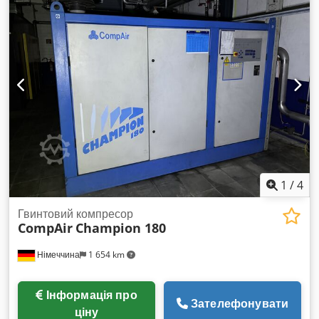
двигуна: 224 кВт, двигун: Cummins QSB6.7, ходова частина:
регульована по висоті, об'єм паливного баку: 350 л. Розміри
машини: приблизно 5500 мм / 2000 мм / 2700 мм, вага:
близько 3500 кг. Документація в наявності. Огляд на місці
можливий. Dwjdpfxjxu I Dds Ai Iea
1
/
4
Гвинтовий компресор
CompAir
Champion 180
Німеччина
1 654 km
Інформація про
Зателефонувати
ціну