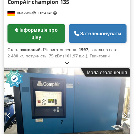
CompAir
champion 135
Німеччина
1 654 km
Інформація про
Зателефонувати
ціну
Стан:
вживаний
, Рік виготовлення:
1997
, загальна вага:
2 480 кг
, потужність:
75 кВт (101,97 к.с.)
, Гвинтовий
компресор CompAir Модель: Champion 135 Рік випуску:
1997 Вхідний тиск: 1 бар Стадійні тиски: 1,8 / 7 бар
Мала оголошення
Продуктивність: 12,8 м³/хв Потужність двигуна: 75 кВт
Dsdpfx Aju Rn Hrji Iewa Компресор знаходиться в
робочому стані, регулярно обслуговувався та проходив
перевірки до моменту виведення з експлуатації.