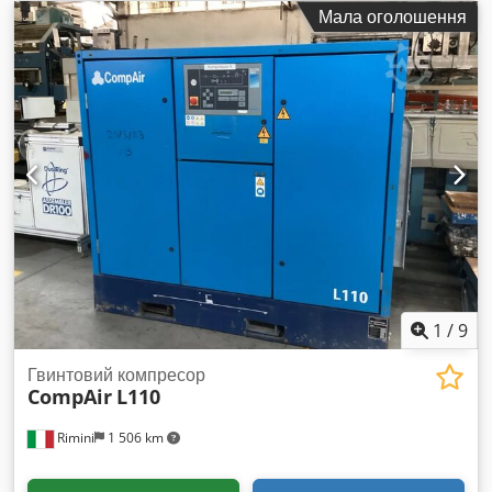
Мала оголошення
1
/
9
Гвинтовий компресор
CompAir
L110
Rimini
1 506 km