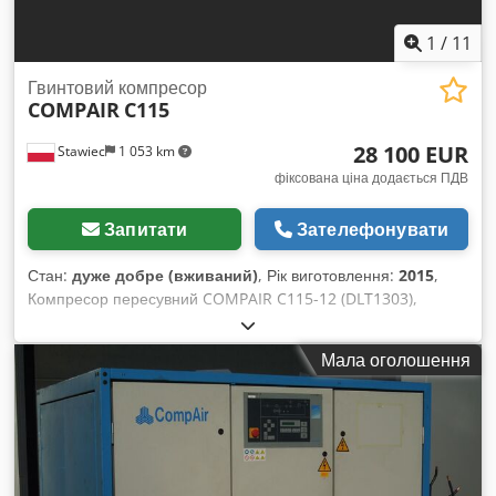
1
/
11
Гвинтовий компресор
COMPAIR
C115
28 100 EUR
Stawiec
1 053 km
фіксована ціна додається ПДВ
Запитати
Зателефонувати
Стан:
дуже добре (вживаний)
, Рік виготовлення:
2015
,
Компресор пересувний COMPAIR C115-12 (DLT1303),
машина після повного сервісу з осушувачем повітря
(кінцевий охолоджувач). Стан дуже добрий.
Мала оголошення
ЗАРЕЄСТРОВАНИЙ У ПОЛЬЩІ. Компресор зареєстрований
у Польщі. Технічні характеристики: Продуктивність: 11,5 м³/
хв; Робочий тиск: 12 бар; Рік випуску: 2015; Dodpfx Aew Rb
Aaji Iswa Двигун: CUMMINS; Напрацювання: 2988 годин;
Компресор повністю справний. Ціна нетто: 119 500 зл Ціна
брутто: 146 985 зл Нижче є посилання на відео.