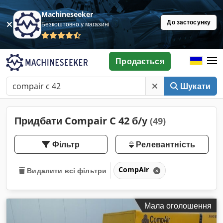
Machineseeker
До застосунку
Безкоштовно у магазині
Продається
Шукати
Придбати Compair C 42 б/у
(49)
Фільтр
Релевантність
CompAir
Видалити всі фільтри
Мала оголошення