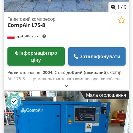
1
/
9
Гвинтовий компресор
CompAir
L75-8
Lipsko
626 km
Інформація про
Зателефонувати
ціну
Рік виготовлення:
2004
, Стан:
добрий (вживаний)
, Comp
Air L75-8 — це модель гвинтового компресора, вироблена
компанією CompAir, світовим постачальником рішень у
сфері стисненого повітря та газу. Компресори — це
Мала оголошення
механічні пристрої, які використовуються для підвищення
тиску газу (зазвичай повітря) шляхом зменшення його
обʼєму. Вони широко використовуються у різних галузях та
сферах, включаючи виробництво, будівництво,
автомобільну промисловість тощо. Стиснене повітря має
багато застосувань, таких як приведення в дію