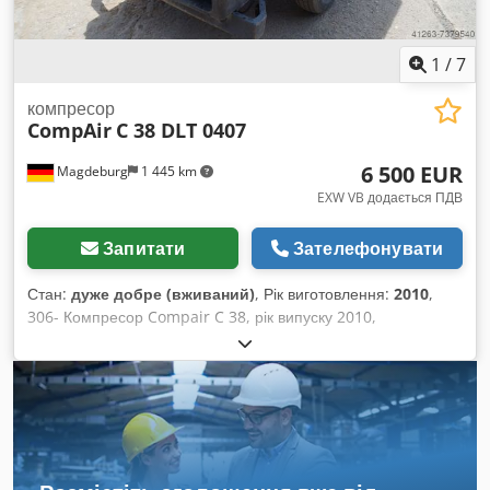
1
/
7
компресор
CompAir
C 38 DLT 0407
6 500 EUR
Magdeburg
1 445 km
EXW VB додається ПДВ
Запитати
Зателефонувати
Стан:
дуже добре (вживаний)
, Рік виготовлення:
2010
,
306- Компресор Compair C 38, рік випуску 2010,
напрацювання 144 мотогодин, серійний номер
WCA1C2807A1A40135, об’ємна подача: 3,8 м³, наявні
загальне схвалення типу (ABE) та техпаспорт, технічний
огляд до 12.2022, тягове пристосування для легкових і
вантажних автомобілів, 4-циліндровий дизельний двигун
Cummins, робочий тиск регульований від 7 до 10 бар.
Dedeibhwyepfx Ai Iswa