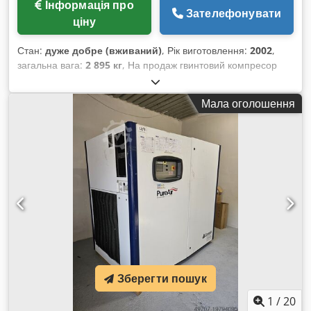
Інформація про
Зателефонувати
ціну
Стан:
дуже добре (вживаний)
, Рік виготовлення:
2002
,
загальна вага:
2 895 кг
, На продаж гвинтовий компресор
CompAir модель L110 Технічні характеристики: Dsdpfsvrd
Hmsx Ai Iewa Компресор: - Модель: L110 - Рік випуску: 2002
Мала оголошення
- Номінальна потужність: 110 кВт - Оберти: 3000 об/хв -
Максимальний робочий тиск: 7,5 бар - Напрацювання: 34
тис. годин - Вага: 2895 кг Теги: гвинтовий компресор,
осушувач повітря, промисловий компресор, продаж
компресорів, вживаний компресор, промислове
обладнання, високопродуктивний компресор, компресор
для майстерні
Зберегти пошук
1
/
20