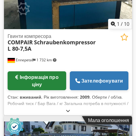
1
/
10
Гвинти компресора
COMPAIR
Schraubenkompressor
L 80-7,5A
Ennepetal
1 732 km
Інформація про
Зателефонувати
ціну
Стан:
вживаний
, Рік виготовлення:
2009
, Оберти / об/хв.
Робочий тиск / Бар Вага / кг Загальна потреба в потужності /
кВт Комплектна система стисненого повітря – гвинтовий
компресор + холодильний осушувач (Drypoint RA 500) + 2x
Мала оголошення
ресивери стисненого повітря (по 3 000 л кожен) Виробник:
COMPAIR Потужність двигуна: 75 кВт Модель: LL80 7,5A Рік
випуску: 2009 Серійний номер: CD1000057200 Система