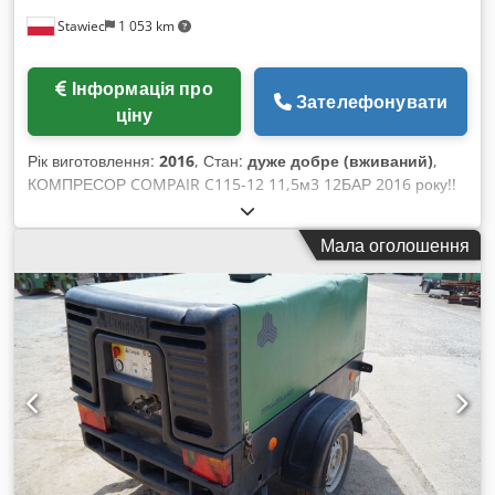
Stawiec
1 053 km
Інформація про
Зателефонувати
ціну
Рік виготовлення:
2016
, Стан:
дуже добре (вживаний)
,
КОМПРЕСОР COMPAIR C115-12 11,5м3 12БАР 2016 року!!
Пересувний компресор COMPAIR C115-12 (DLT1303),
машина після повного сервісного обслуговування з
Мала оголошення
осушувачем повітря (кінцевий охолоджувач). Стан дуже
добрий. Технічні характеристики: продуктивність: 11,5 м³/хв;
робочий тиск: 12 Бар; рік випуску: 2016; двигун: CUMMINS
наробіток: 3538 годин Компресор повністю справний. Ціна
нетто: 119 500 zł Ціна брутто: 146 985 zł Dsdpfxjl Axmpo Ai
Iewa