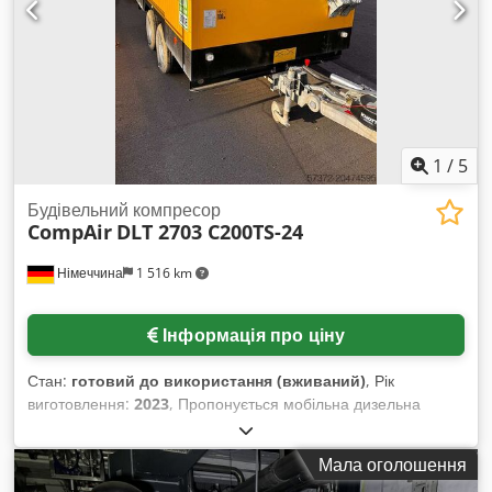
1
/
5
Будівельний компресор
CompAir
DLT 2703 C200TS-24
Німеччина
1 516 km
Інформація про ціну
Стан:
готовий до використання (вживаний)
, Рік
виготовлення:
2023
, Пропонується мобільна дизельна
гвинтова компресорна установка CompAir, придатна для
використання на будівельних майданчиках. Витрата
Мала оголошення
повітря: 20 м³/хв, макс. робочий тиск: 24 бар, потужність