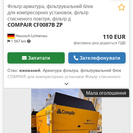
Фільтр-арматура, фільтрувальний блок
для компресорних установок, фільтр
стисненого повітря, фільтр д
COMPAIR
CF0087B ZP
110 EUR
Hessisch Lichtenau
1 567 km
фіксована ціна додається ПДВ
Запитати
Зателефонувати
Стан:
вживаний
, Арматура фільтра, фільтрувальний блок
COMPAIR для компресорних установок Фільтр стисненого
повітря Dwodshalvdjpfx Ai Iea Тип: CF 0087B ZP Заводський
номер: 3363006 / 05 / 005 Робочий тиск: макс. 16 бар
Мала оголошення
Різьбове з'єднання: G 1 1/2" Пропускна здатність:
приблизно 8,5 м³/хв Номер фільтрувального елемента: CE
0087B - Корпус фільтра з алюмінію Вага: 5 кг Розміри (Д x Ш
x В): 125 x 110 x 420 мм Гарний стан