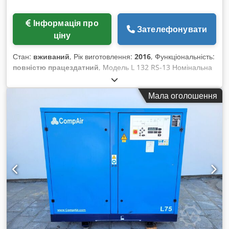
Інформація про
Зателефонувати
ціну
Стан:
вживаний
, Рік виготовлення:
2016
, Функціональність:
повністю працездатний
, Модель L 132 RS-13 Номінальна
потужність двигуна: 132 кВт Робочий тиск: 13 бар. Dsdpfx
Aisztqitj Ijwa
Мала оголошення