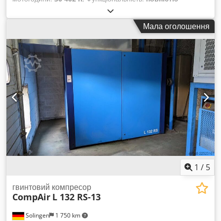
працездатний
, Гвинтовий компресор CompAir L55 55 кВт
10 бар 9,51 м³/хв Рік виготовлення: 2017 Напрацювання: 26
Мала оголошення
917 годин. Dwodpfeznakvjx Ai Isa
1
/
5
гвинтовий компресор
CompAir
L 132 RS-13
Solingen
1 750 km