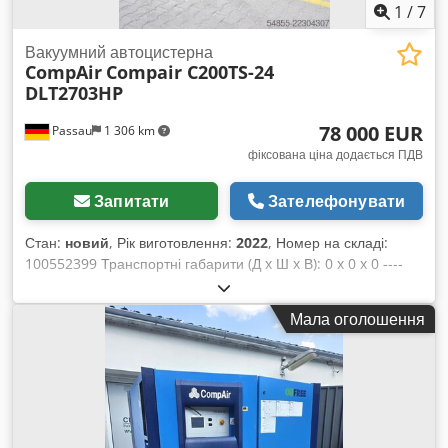
1
/
7
Вакуумний автоцистерна
CompAir
Compair C200TS-24
DLT2703HP
78 000 EUR
Passau
1 306 km
фіксована ціна додається ПДВ
Запитати
Зателефонувати
Стан:
новий
, Рік виготовлення:
2022
, Номер на складі:
100552399 Транспортні габарити (Д x Ш x В): 0 x 0 x 0 ----
Надійний, електронно керований двигун Cummins,
оснащений системою доочищення вихлопних газів
Мала оголошення
(SCRT®), відповідає всім нормативним вимогам етапу V
згідно з (EU) 2016/1628. Система SCRT® Великий дизельний
бак і бак для сечовини (AdBlue) Запатентована попередня
компресія повітря за допомогою додаткового
турбокомпресора Серійний попередній фільтр палива з
водовідділювачем Серійний клапан регулювання