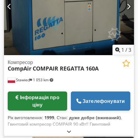
1
/
3
Компресор
CompAir
COMPAIR REGATTA 160A
Stawiec
1 053 km
Інформація про
Зателефонувати
ціну
Рік виготовлення:
1999
, Стан:
дуже добре (вживаний)
,
Гвинтовий компресор COMPAIR 90 кВт!! Гвинтовий
компресор COMPAIR REGATTA 160A Технічні
характеристики: Dedjfdgv Aepfx Ai Ijwa Максимальна