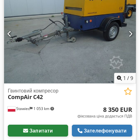
1
/
9
Гвинтовий компресор
CompAir
C42
8 350 EUR
Stawiec
1 053 km
фіксована ціна додається ПДВ
Запитати
Зателефонувати