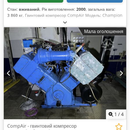
Стан:
вживаний
, Рік виготовлення:
2000
, загальна вага:
3 860 кг
, Гвинтовий компресор CompAir Модель: Champion
180 Dsdpou Rn Ngjfx Ai Iowa Рік випуску: 2000 Вхідний
тиск: 1 бар Робочі тиски ступенів: 2,2 / 12 бар Об'ємна
Мала оголошення
подача: 17 м³/хв Потужність двигуна: 110 кВт Компресор
знаходиться у справному стані, до виводу з експлуатації
регулярно обслуговувався та проходив перевірки.
1
/
4
CompAir - гвинтовий компресор