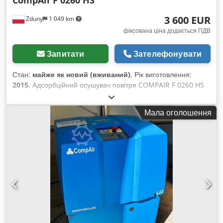
CompAir
F 0260 HS
3 600 EUR
Zduny
1 049 km
фіксована ціна додається ПДВ
Запитати
Зателефонувати
Стан:
майже як новий (вживаний)
, Рік виготовлення:
2015
, Адсорбційний осушувач повітря COMPAIR F 0260 HS
ПРОДУКТИВНІСТЬ 26 м³/хв Dsdpozpbtnsfx Ai Iowa Рік
виготовлення 2015 ОСУШУВАЧ У ПОВНОМУ РОБОЧОМУ
Мала оголошення
СТАНІ.