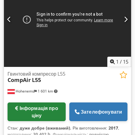
тиск: 7,5 – 13 бар 400 В / 3 фази / 50 Гц Dwodpfx Aezqr
Edoi Ioa Виготовлено в Німеччині / CE
1
/
15
Гвинтовий компресор L55
CompAir
L55
Hohenems
1 601 km
Інформація про
Зателефонувати
ціну
Стан:
дуже добре (вживаний)
, Рік виготовлення:
2017
,
мотогодини:
30 402 h
, Функціональність:
повністю