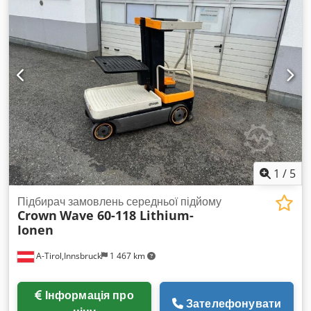
1
/
5
Підбирач замовлень середньої підйому
Crown
Wave 60-118 Lithium-
Ionen
A-Tirol,Innsbruck
1 467 km
Інформація про
Зателефонувати