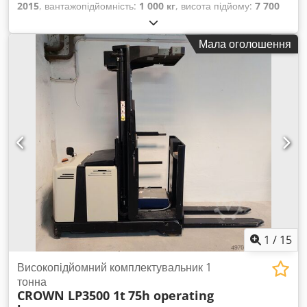
2015
, вантажопідйомність:
1 000 кг
, висота підйому:
7 700
мм
, конструктивна висота:
3 050 мм
, мотогодини:
2 089 h
,
тип пального:
електричний
, тип щогли:
триплекс
,
Мала оголошення
Виробник + модель: CROWN SP 3522 - 1.0 Мачта: 3F7700
ID: 23033.2653 Категорія: Вживаний Мачта: 3F Висота в
складеному стані: 3050 мм Висота підйому: 7700 мм
Вантажопідйомність: 1000 кг Висота платформи: 7000 мм
Висота підйому вантажу: 8600 мм Ширина кабіни: 1370 мм
Рік випуску: 2015 Напрацювання: 2089 годин Акумулятор:
24 В / 775 А·год - Hoppecke Опції: повний пакет опцій -
Мачта = Триплекс FFL - обладнано бічними направляючими
та датчиками (включно з бічними роликами/колесами та
датчиками!!) Cjdpozq T N Dofx Apbsrf
1
/
15
Високопідйомний комплектувальник 1
тонна
CROWN LP3500 1t
75h operating