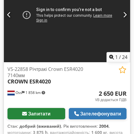
1
/
24
VS-22858 Річтракі Crown ESR4020
7140мм
CROWN
ESR4020
2 650 EUR
Oss
1 858 km
VB додається ПДВ
Запитати
Зателефонувати
Стан:
добрий (вживаний)
, Рік виготовлення:
2004
,
мотогодини:
3 875 h
, вантажопідйомність:
1 600 кг
, висота