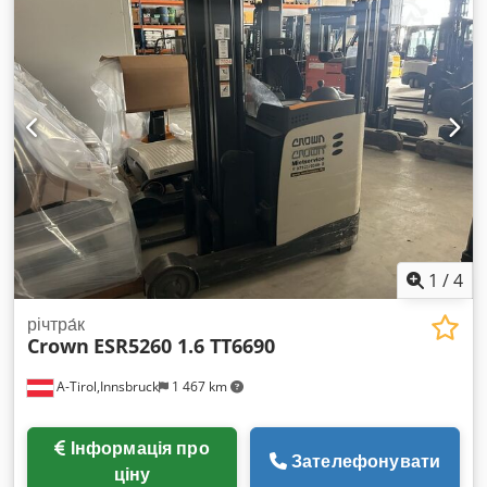
вил:
1 150 мм
, тип приводу:
Elektro
, Штабелер Ширина
вил: 180 мм Товщина вил: 70 мм Тип щогли: Тріплекс Стан:
Як новий Технічний стан: Добрий Передні шини: Поліуретан
Crsdpfx Apozrcthsbef Розмір передніх шин: Тандемна
вантажна ролика Тип задніх шин: Поліуретан Батарея,
Вольт: 24В Батарея, А·год: 375А·год Рік виробництва
батареї: 2022 Стан батареї: 80–100% Захисна решітка для
вантажу, Ролики для акумуляторної полиці, стандарт
DIN160A, акумуляторний штекер Schaltbau, увімкнення за
допомогою PIN-коду.
1
/
4
річтра́к
Crown
ESR5260 1.6 TT6690
A-Tirol,Innsbruck
1 467 km
Інформація про
Зателефонувати
ціну