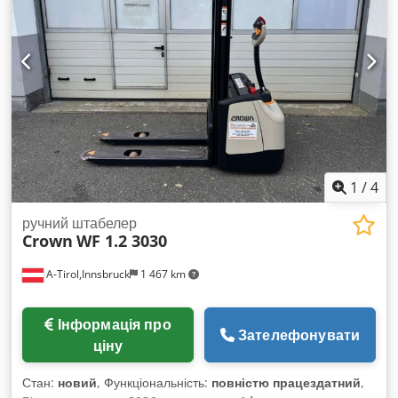
мм Crodpjzrchlefx Apbef Тип щогли: Дуплекс Стан: Як
новий Технічний стан: Новий Тип передньої шини: Не
залишає слідів (Non Marking) Тип задньої шини: Не
залишає слідів (Non Marking) Напруга акумулятора: 48В
Ємність акумулятора: 500 Аh Тип акумулятора: PzS Рік
випуску акумулятора: 2022 Бічний зсув, 3-й клапан, робочі
фари ззаду, робочі фари спереду, повний вільний підйом,
сертифікат CE, сигнальна лампа, 3 колеса, сидіння,
Подвійна педаль, перехресний джойстик-управління, Blue
Spot спереду і ззаду.
1
/
4
ручний штабелер
Crown
WF 1.2 3030
A-Tirol,Innsbruck
1 467 km
Інформація про
Зателефонувати
ціну
Стан:
новий
, Функціональність:
повністю працездатний
,