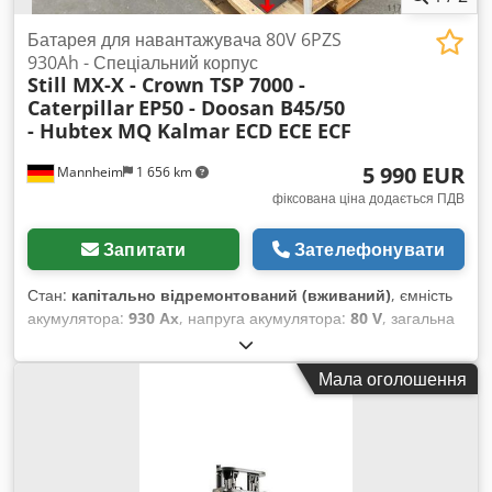
Батарея для навантажувача 80V 6PZS
930Ah - Спеціальний корпус
Still MX-X - Crown TSP 7000 -
Caterpillar
EP50 - Doosan B45/50
- Hubtex MQ Kalmar ECD ECE ECF
5 990 EUR
Mannheim
1 656 km
фіксована ціна додається ПДВ
Запитати
Зателефонувати
Стан:
капітально відремонтований (вживаний)
, ємність
акумулятора:
930 Ах
, напруга акумулятора:
80 V
, загальна
висота:
880 мм
, загальна довжина:
2 460 мм
, загальна
ширина:
735 мм
, Випробувана тягові акумуляторна батарея
Мала оголошення
для вашого навантажувача – 80В 6PZS 930А·год –
спеціальний корпус + 1 рік гарантії + у комплекті Aquamatik
+ у комплекті кінцевий розподільник та роз'єм REMA 320
(можлива установка інших роз'ємів за потреби) Crsdpfxjy
Rnpuo Apbof + Ємність: мінімум 90–100% (протокол