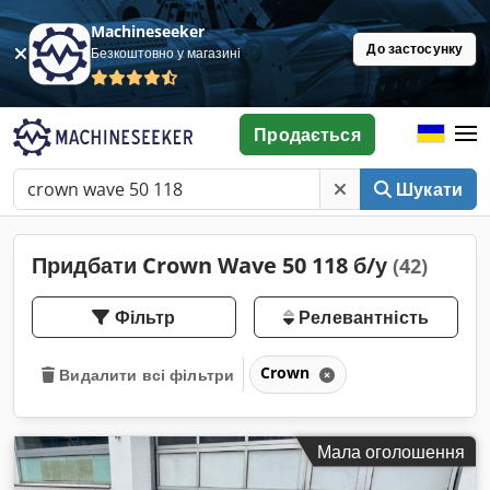
Machineseeker
До застосунку
Безкоштовно у магазині
Продається
Шукати
Придбати Crown Wave 50 118 б/у
(42)
Фільтр
Релевантність
Crown
Видалити всі фільтри
Мала оголошення