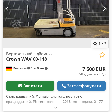
Ємність акумулятора: 9 А·год Виробник акумулятора:
VForce Тип акумулятора: літій-іонний Рік випуску
акумулятора: 2025 Стан акумулятора: Новий Codpfx
Aszrckajpbsrf Опис: У НАЯВНОСТІ, ГОТОВИЙ ДО
ВІДПРАВКИ Додаткові опції: Захисна сітка для вантажу,
літій-іонні акумулятори на 48 В / 9,8 А·год, 14,7 А·год, 19,6
А·год або 24,5 А·год, зовнішній зарядний пристрій, система
контролю доступу (клавіатура або зчитувач карток),
кріплення для сканера, сумка для зберігання.
1
/
3
Вертикальний підйомник
Crown
WAV 60-118
7 500 EUR
Düsseldorf
1 769 km
VB додається ПДВ
Запитати
Зателефонувати
Стан:
вживаний
, Функціональність:
повністю
працездатний
, Рік виготовлення:
2018
, мотогодини:
2 177
h
, номер машини/транспортного засобу:
10067745
, маса