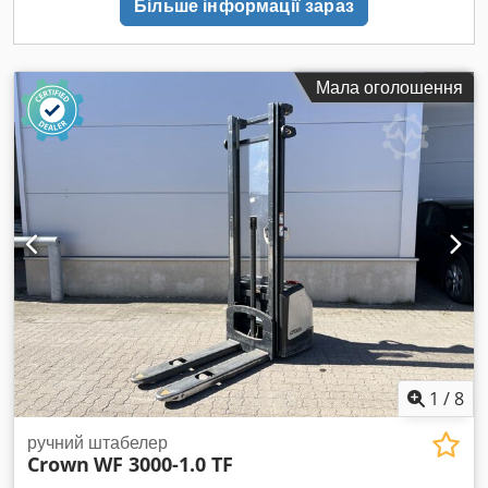
Більше інформації зараз
D Nkofx Apbjrf Крім того, ця пароварна має міцну
конструкцію, встановлену на трьох ніжках з нержавіючої
сталі, що полегшує її інтеграцію в промислову кухню або
виробничу лінію харчового підприємства. Крім того,
Мала оголошення
приготування на пару забезпечує ніжне, швидке
приготування, яке особливо підходить для виробництва, що
вимагає точного контролю температури. Насамкінець, ця
пароварна Crown DL-20 відновлена компанією
Europ'Équipement. Кожне обладнання проходить
перевірку, очищення, контроль та тестування перед
продажем, щоб запропонувати надійне, економічне та
довговічне рішення для професіоналів харчової
промисловості. Технічні характеристики: Виробник: Crown
Food Service Equipment Ltd. Модель: DL-20 Місткість: 20
галонів (≈ 76 літрів) Рік виготовлення: 1990 Конструкція:
Харчова нержавіюча сталь Максимально допустимий
робочий тиск (MAWP): 35 psi (≈ 2,41 бар) Максимальна
1
/
8
робоча температура: 281 °F (≈ 138 °C)
ручний штабелер
Crown
WF 3000-1.0 TF