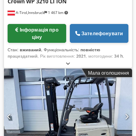
Crown
WP 3210 LI ION
A-Tirol,Innsbruck
1 467 km
Інформація про
Зателефонувати
ціну
Стан:
вживаний
, Функціональність:
повністю
працездатний
, Рік виготовлення:
2021
, мотогодини:
34 h
,
вантажопідйомність:
1 600 кг
, тип пального:
електричний
,
тип приводу:
Elektro
, Низькопідйомний електровізок Центр
Мала оголошення
ваги вантажу: 600 Стан: Як новий Credpfxszrck Ts Apbjf
Технічний стан: Дуже добрий Напруга акумулятора: 24V
Ємність акумулятора: 150Ah Тип акумулятора: Літій-іонний
Рік випуску акумулятора: 2021 Стан акумулятора: 80 - 100%