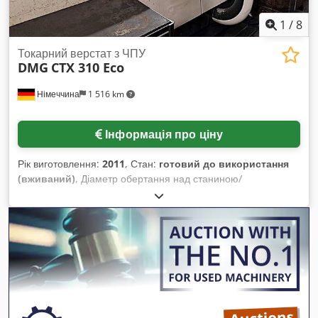
1
/
8
Токарний верстат з ЧПУ
DMG
CTX 310 Eco
Німеччина
1 516 km
Інформація про ціну
Рік виготовлення:
2011
, Стан:
готовий до використання
(вживаний)
, Діаметр обертання над станиною/
планшайбою: 330мм/260мм, макс. діаметр обробки:
200мм, макс. довжина обробки: 450мм, хід по осях X/Z:
160мм/450мм, швидкий хід: 30м/хв, оберти: 5000об/хв,
кількість позицій для інструменту: 12, кріплення
інструменту: VDI30, макс. вага заготовки: 100кг. Розміри
верстату X/Y/Z: близько 3300мм/1750мм/2400мм, вага:
близько 3800кг. Документація наявна. Огляд на місці
можливий. Dcodpfx Aozdkpheqxsk