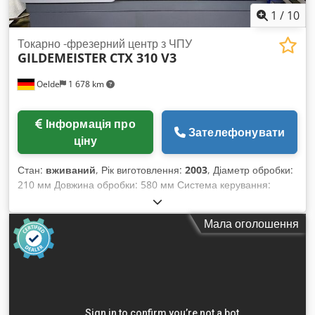
1
/
10
Токарно -фрезерний центр з ЧПУ
GILDEMEISTER
CTX 310 V3
Oelde
1 678 km
Інформація про
Зателефонувати
ціну
Стан:
вживаний
, Рік виготовлення:
2003
, Діаметр обробки:
210 мм Довжина обробки: 580 мм Система керування:
Siemens 840 D Висота центрів: 190 мм Діаметр обробки
над станиною: 330 мм Діаметр обробки над поперечним
Мала оголошення
супортом: 260 мм Діапазон обертів головного шпинделя
(макс.): 4.000 об/хв Потужність привода головного
шпинделя: 10 / 7,5 кВт Макс. крутний момент: 115 / 86 Нм
Отвір шпинделя: 68,5 мм Корисний діаметр прутка: 51 мм
C-вісь: 0,001° Хід по осі X: 185 мм Хід по осі Z: 455 мм
Кількість позицій інструментального револьвера: 12 Тип