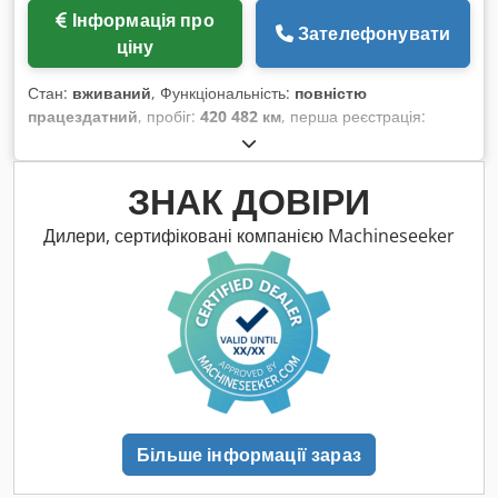
Інформація про
Зателефонувати
ціну
Стан:
вживаний
, Функціональність:
повністю
працездатний
, пробіг:
420 482 км
, перша реєстрація:
01/2018
, тип пального:
дизель
, паливо:
дизель
, гальма:
інтардер
, колір:
чорний
, тип передачі:
автоматичний
,
загальна довжина:
850 мм
, загальна ширина:
250 мм
,
ЗНАК ДОВІРИ
загальна висота:
247 мм
, Обладнання:
ABS, навігаційна
система, подушка безпеки, холодильник
,
Дилери, сертифіковані компанією Machineseeker
Більше інформації зараз