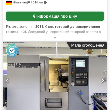
Німеччина
1 516 km
верстатів Gildemeister та обробних центрах Deckel Maho.
Всі верстати проходять ретельний технічний огляд. Наші
верстати купують не лише клієнти з Польщі, але й з усієї
Інформація про ціну
Європи та частково з Азії. Кожен верстат можна
протестувати в роботі, адже ми також займаємось
Рік виготовлення:
2011
, Стан:
готовий до використання
механічною обробкою. Після покупки верстата ми
(вживаний)
, Доступний універсальний токарний верстат з
проводимо навчання персоналу, а також можемо
ЧПК. Діаметр обертання над станиною/планшайбою:
налаштувати виробництво деталей у замовника. Ми
680мм/465мм, макс. діаметр обробки: 465мм, макс.
співпрацюємо з багатьма компаніями на постійній основі,
Мала оголошення
довжина обробки: 1050мм, хід по осях X/Z: 300мм/1050мм,
яким постачаємо наступні металорізальні верстати.
швидкий хід: 20м/хв, оберти: 3250 об/хв, кількість місць для
інструменту: 12, кріплення інструменту: VDI40. Габарити
верстата X/Y/Z: прибл. 3300мм/1950мм/2500мм, вага:
близько 7500кг. Документація в наявності. Можливий огляд
на місці. Dcsdpfxezdkpbe Aqxek