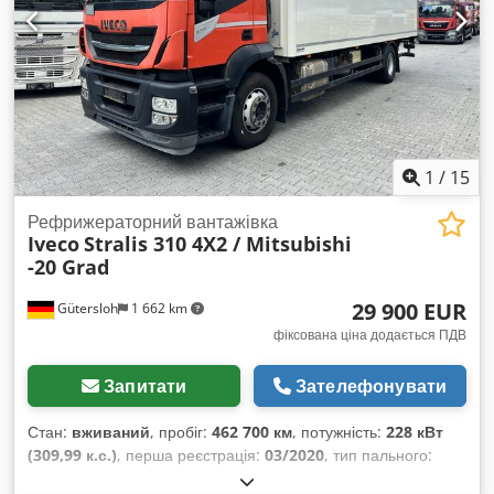
1
/
15
Рефрижераторний вантажівка
Iveco
Stralis 310 4X2 / Mitsubishi
-20 Grad
29 900 EUR
Gütersloh
1 662 km
фіксована ціна додається ПДВ
Запитати
Зателефонувати
Стан:
вживаний
, пробіг:
462 700 км
, потужність:
228 кВт
(309,99 к.с.)
, перша реєстрація:
03/2020
, тип пального:
дизель
, маса без навантаження:
10 290 кг
, максимальна