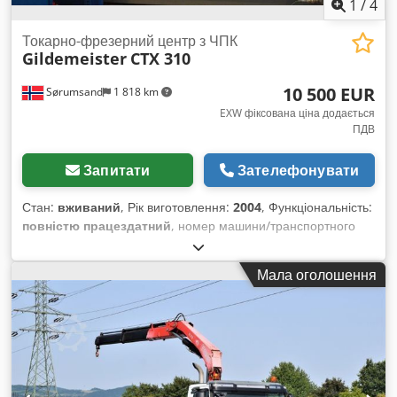
1
/
4
Токарно-фрезерний центр з ЧПК
Gildemeister
CTX 310
10 500 EUR
Sørumsand
1 818 km
EXW фіксована ціна додається
ПДВ
Запитати
Зателефонувати
Стан:
вживаний
, Рік виготовлення:
2004
, Функціональність:
повністю працездатний
, номер машини/транспортного
засобу:
8038938456C
, довжина точіння:
450 мм
, діаметр
точіння над поперечним супортом:
505 мм
, діаметр точіння:
Мала оголошення
202 мм
, потужність двигуна шпинделя:
10 000 Вт
,
максимальна швидкість шпинделя:
6 000 об/хв
, отвір
шпинделя:
51 мм
, Gildemeister CTX 310 Heidenhain Turn+
Станок повністю функціональний, але є незначна
проблема. Dcodpfxewk E Uzs Aqxok