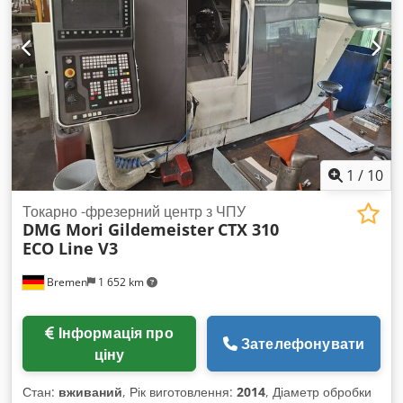
1
/
10
Токарно -фрезерний центр з ЧПУ
DMG Mori Gildemeister
CTX 310
ECO Line V3
Bremen
1 652 km
Інформація про
Зателефонувати
ціну
Стан:
вживаний
, Рік виготовлення:
2014
, Діаметр обробки