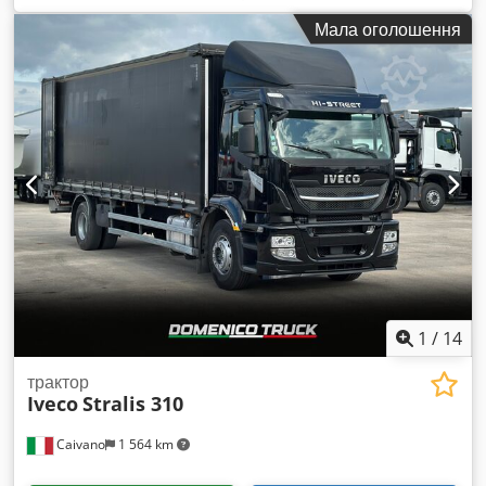
автоматичний
, клас викидів:
Євро 6
, загальна ширина:
Мала оголошення
2 600 мм
, загальна висота:
2 500 мм
, довжина вантажного
відсіку:
7 980 мм
, ширина вантажного відсіку:
2 480 мм
,
висота вантажного відсіку:
2 300 мм
, Рік виготовлення:
2014
, Обладнання:
ABS, задній підйомник, кондиціонер
,
1
/
14
трактор
Iveco
Stralis 310
Caivano
1 564 km