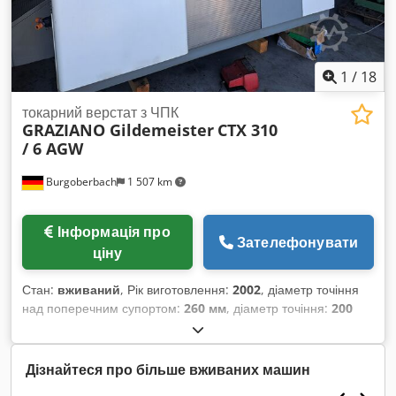
1
/
18
токарний верстат з ЧПК
GRAZIANO Gildemeister
CTX 310
/ 6 AGW
Burgoberbach
1 507 km
Інформація про
Зателефонувати
ціну
Стан:
вживаний
, Рік виготовлення:
2002
, діаметр точіння
над поперечним супортом:
260 мм
, діаметр точіння:
200
мм
, максимальна швидкість шпинделя:
500 об/хв
, відстань
переміщення по осі X:
160 мм
, відстань переміщення осі Z:
450 мм
, швидкий хід по осі X:
20 м/хв
, швидкий хід по осі Z:
Дізнайтеся про більше вживаних машин
30 м/хв
, загальна висота:
2 377 мм
, загальна довжина: