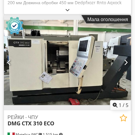
200 мм Довжина обробки 450 мм Dedpfxozr Rnto Aqxock
Система управління Siemens 810D ShopTurn Діаметр
отвору шпинделя 51 мм Кількість керованих осей 3
Мала оголошення
Діапазон швидкостей обертання 0 - 5000 об/хв Потужність
приводу 16,5 / 11 кВт Швидкість швидкого переміщення 30
м/хв Кількість інструментів у револьверній головці 12 VDI 30
З них приводні станції 6 Швидкість обертання приводного
інструменту 4500 об/хв Потужність приводу на приводному
інструменті 8,4 кВт Задня бабка Так / Yes Вага 3,2 т
Габаритні розміри Д x Ш x В 4,4 x 2,05 x 1,8 м ЧПК токарний
верстат з приводними інструментами Лише 3950 годин
роботи шпинделя! Аксесуари: - Конвеєр для стружки - 3-
кулачковий патрон Kitagawa Ø 210 мм - Різні тримачі
інструментів VDI 30 - 1 + 1 приводні тримачі інструментів -
Автоматично переміщувана задня бабка - DMG SLIMline і
ShopTurn - Сигнальна лампа - Датчик вимірювання
інструменту - Програмована задня бабка
1
/
5
РЕЙКИ - ЧПУ
DMG
CTX 310 ECO
Matelica (MC)
1 515 km