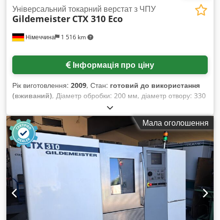
Універсальний токарний верстат з ЧПУ
Gildemeister
CTX 310 Eco
Німеччина
1 516 km
Інформація про ціну
Рік виготовлення:
2009
, Стан:
готовий до використання
(вживаний)
, Діаметр обробки: 200 мм, діаметр отвору: 330
мм, діаметр отвору над поперечним супортом: 260 мм, хід
по осях X/Z: 160 мм/460 мм, подача по осях X/Z: 24 м/хв,
Мала оголошення
оберти шпинделя: 5000 об/хв, отвір шпинделя: 51 мм,
потужність шпинделя: 16,5 кВт/11 кВт, крутний момент:
1665,5 Нм/112 Нм, піноль задньої бабки: 400 мм, кількість
інструментальних позицій: 12. Розміри машини X/Y/Z:
прибл. 4200 мм/1700 мм/2300 мм, вага: прибл. 3500 кг,
система управління: Siemens Sinumerik 810D. У комплекті
транспортер стружки. Є документація. Огляд на місці
можливий. Dsdpfx Aev Dkb Ieqxsck