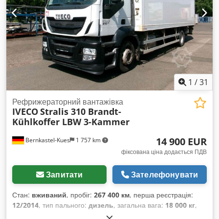
1
/
31
Рефрижераторний вантажівка
IVECO
Stralis 310 Brandt-
Kühlkoffer LBW 3-Kammer
14 900 EUR
Bernkastel-Kues
1 757 km
фіксована ціна додається ПДВ
Запитати
Зателефонувати
Стан:
вживаний
, пробіг:
267 400 км
, перша реєстрація:
12/2014
, тип пального:
дизель
, загальна вага:
18 000 кг
,
конфігурація осей:
2 осі
, колір:
білий
, тип передачі: