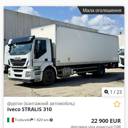
Мала оголошення
1
/
23
фургон (вантажний автомобіль)
Iveco
STRALIS 310
22 900 EUR
Trofarello
1 820 km
фіксована ціна додається ПДВ