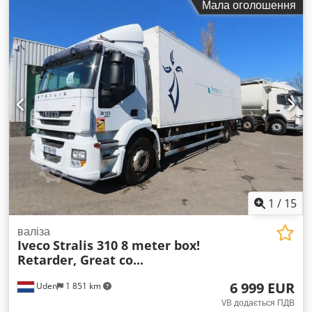
Мала оголошення
довжина вантажного відсіку:
7 050 мм
, ширина вантажного
відсіку:
2 550 мм
, висота вантажного відсіку:
600 мм
, Рік
виготовлення:
2012
, Обладнання:
ABS, кран
,
1
/
15
валіза
Iveco
Stralis 310 8 meter box!
Retarder, Great co...
6 999 EUR
Uden
1 851 km
VB додається ПДВ