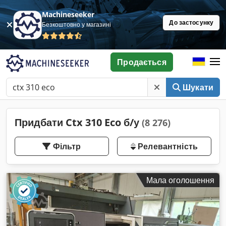
Machineseeker
До застосунку
Безкоштовно у магазині
Продається
Шукати
Придбати Ctx 310 Eco б/у
(8 276)
Фільтр
Релевантність
Мала оголошення