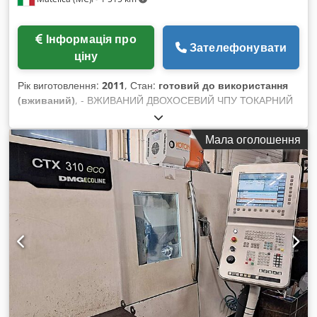
Інформація про
Зателефонувати
ціну
Рік виготовлення:
2011
, Стан:
готовий до використання
(вживаний)
, - ВЖИВАНИЙ ДВОХОСЕВИЙ ЧПУ ТОКАРНИЙ
ВЕРСТАТ МАКСИМАЛЬНИЙ ДІАМЕТР ОБРОБКИ: 330 мм
МАКСИМАЛЬНА ДОВЖИНА ОБРОБКИ: 350 мм
Мала оголошення
МАКСИМАЛЬНИЙ ДІАМЕТР ОБРОБКИ: 200 мм
МАКСИМАЛЬНИЙ ДІАМЕТР СТАНГИ: 51 мм ШПІНДЕЛЬ:
5000 об/хв; 11-16,5 кВт; 210 мм ХІД ОСІ X: 160 мм ХІД ОСІ
Z: 450 мм РЕВОЛЬВЕРНА ГОЛОВКА: 12 ПОЛОЖЕНЬ
СИСТЕМА ЧЕРЕЗВАННЯ: SIEMENS 810D ВАГА: 3400 кг
ЗАГАЛЬНІ ГАБАРИТИ: 4325 x 2071 x 1742 мм
КОМПЛЕКТАЦІЯ: КОНВЕЄР ДЛЯ ВІДВЕДЕННЯ СТРУЖКИ
Dodpfx Ajzda Hweqxeck