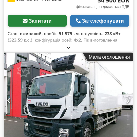
34 900 EUR
фіксована ціна додається ПДВ
Запитати
Зателефонувати
Стан:
вживаний
, пробіг:
91 579 км
, потужність:
238 кВт
(323,59 к.с.)
, конфігурація осей:
4x2
, Рік виготовлення:
2004
, ЗБВ: 18 000 кг Звертайтеся до Емала Джаведа для
отримання додаткової інформації. Підіймальна платформа
Мала оголошення
/ вантажівка // Aerial work platform / truck, Iveco, Stralis
310, рік випуску: 16.11.2004, пробіг: 91579 км, кВт / к.с.: 238
/ 324, 4x2, тип приводу: задній привід, механічна коробка
передач, довжина: 8000 мм, ширина: 2500 мм, висота: 4000
мм, підвіска: ресорна / ресорна, колісна база: 3805 мм,
задня вісь з подвійними шинами, опорні ніжки спереду та
ззаду, Multitel J328, рік випуску: 2004, кількість
відпрацьованих годин: 12659, 28 м, 280 кг / 3 особи,
кількість місць: 2, кондиціонер, радіо, 90 км/год. Інше: * …
Ми пропонуємо понад 200 одиниць обладнання для
продажу. * Наш склад розташований за 30 км від аеропорту
Франкфурта. * Можливе фінансування та лізинг. *
Спеціалізуємося на перевезеннях і доставках вантажів по