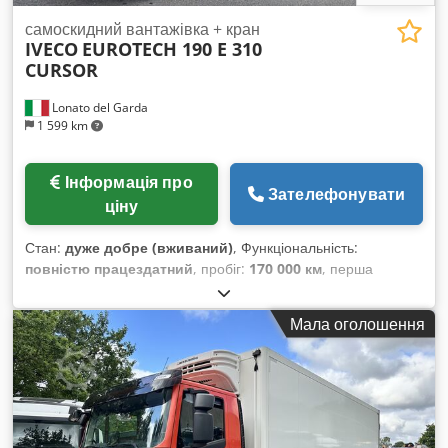
самоскидний вантажівка + кран
IVECO
EUROTECH 190 E 310
CURSOR
Lonato del Garda
1 599 km
Інформація про
Зателефонувати
ціну
Стан:
дуже добре (вживаний)
, Функціональність:
повністю працездатний
, пробіг:
170 000 км
, перша
реєстрація:
07/2001
, тип пального:
дизель
, загальна вага:
18 000 кг
, колісна база:
3 690 мм
, паливо:
дизель
, гальма:
Мала оголошення
інше
, клас викидів:
Євро 3
, підвіска:
інше
, Рік виготовлення:
2001
, Обладнання:
ABS, кондиціонер, кран, подушка
безпеки, протитуманні фари
,