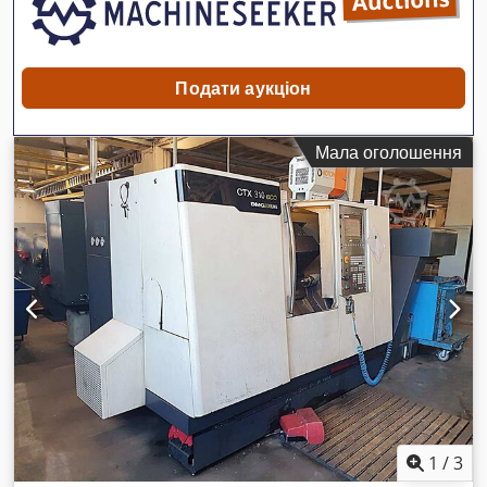
Подати аукціон
Мала оголошення
1
/
3