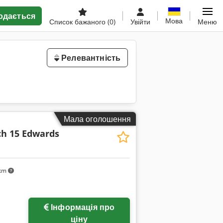
одається
Мова
Список бажаного
(0)
Увійти
Меню
Релевантність
Мала оголошення
ch 15 Edwards
 km
Інформація про
ціну