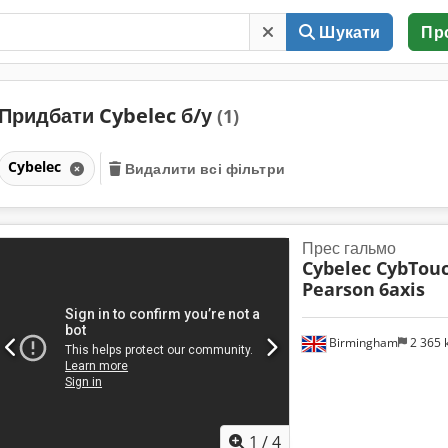
Шукати
Пр
Придбати Cybelec б/у
(1)
Cybelec
Видалити всі фільтри
Прес гальмо
Cybelec CybTou
Pearson
6axis
Birmingham
2 365
1
/
4