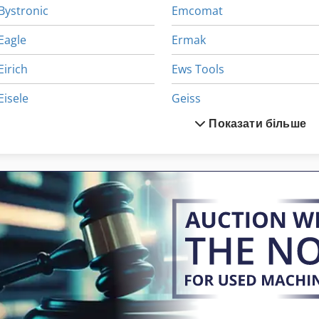
Bystronic
Emcomat
Eagle
Ermak
Eirich
Ews Tools
Eisele
Geiss
Показати більше
Eisele Vms
Gildemeister Ctx 200
Elektra Beckum Kgt
Haemmerle
Elumatec
Hermle
Emco
Ilmetech