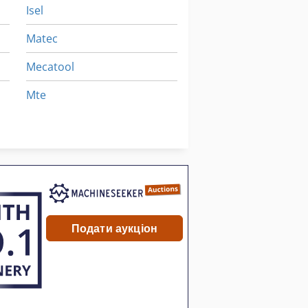
Isel
Matec
Mecatool
Mte
Selco Biesse
Wiegand
Подати аукціон