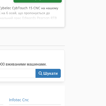
 Cybelec CybTouch 15 CNC на нашому
 на 6 осей, що пропонується до
гинальний прес Edwards Pearson RTB
Cybelec CybTouch 15, яка підтримує
 контролера Cybelec доступне Задній
очому стані, у комплекті повний
еса.
0 000 вживаними машинами.
Шукати
Infotec Cnc