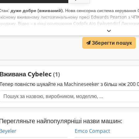
Стан:
дуже добре (вживаний)
, Нова сенсорна система керування
якісному вживаному листозгинальному пресі Edwards Pearson з ЧПК
продажу. Відео – в кінці оголошення Codpfx Ajq Ewkyendjrf Листоз
100 T / 3100 CNC 3 метри x 100 тонн / 3100 мм Нова сенсорна ЧПК 
зв’язок з офлайн-програмним забезпеченням – офлайн ПЗ для цього
Зберегти пошук
упор на 4 осі – z1, z2, x та r (загалом 6 осей) Верстат у гарному роб
комплект верхнього і нижнього інструменту для листозгинального пр
Вживана Cybelec
(1)
Тепер повністю шукайте на Machineseeker з більш ніж 20
Перегляньте найпопулярніші назви машин:
Beyeler
Emco Compact