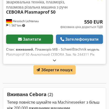
зварювальна техніка, плазморіз,
плазмова різальна машина з ручн
CEBORA
Plasmaprof 50
550 EUR
Hessisch Lichtenau
1 567 km
фіксована ціна додається ПДВ
Запитати
Зателефонувати
Стан:
вживаний
, Плазморіз MB - Schweißtechnik модель
Plasmaprof 50 Аналогічний CEBORA Зав. № 244311 Рік
випуску приблизно 1992 Потужність: 50 А = 35% ПВ; 30 А =
100% ПВ Діапазон налаштувань: 2 ступені Довжина
Зберегти пошук
шлангового пакету: близько 6 м Підключення стисненого
повітря: 4,7 бар Підключення до мережі: 400 В, 50 Гц, вилка
32 А Csdpedzqa Hefx Abbjrf Габарити (Д x Ш x В): 500 x 350
x 700 мм Вага: близько 80 кг В гарному стані
Вживана Cebora
(2)
Тепер повністю шукайте на Machineseeker з більш
ніж 200 000 вживаними машинами.