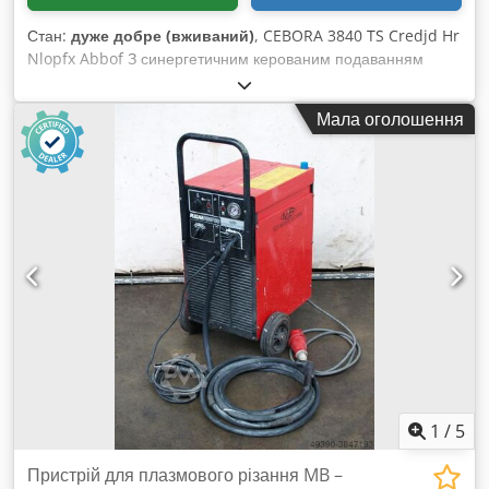
Стан:
дуже добре (вживаний)
, CEBORA 3840 TS Credjd Hr
Nlopfx Abbof З синергетичним керованим подаванням
дроту, Максимальний зварювальний струм 380А,
Охолодження, 4-роликовий подавач, 2-тактний, 4-тактний,
Мала оголошення
Повна комплектація проводки. Обладнання повністю
справне.
1
/
5
Пристрій для плазмового різання MB –