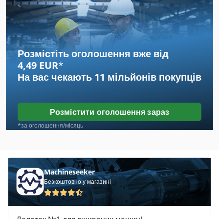
Esab
Esab Kebe
Esab Lhf
Розмістіть оголошення вже від
4,49 EUR
*
Esab Pema
На вас чекають
11 мільйонів покупців
Iemca
Kemppi
Розмістити оголошення зараз
Kemppi 2530
*за оголошення/місяць
Kemppi Evo 170
Kemppi Evo 200
Machineseeker
Безкоштовно у магазині
Kemppi Kempact
Kemppi Kempact 2530