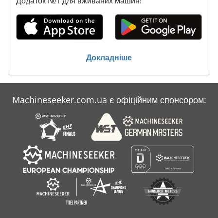
Додаток №1 для вживаних машин!
Kemppi Minarc Evo 150
Kemppi Minarc Evo 200
Kemppi Minarc Mig Evo 200
Докладніше
Kemppi Minarcmig
Kemppi Minarcmig Evo
Machineseeker.com.ua є офіційним спонсором:
Kemppi Tylarc
Migatronic