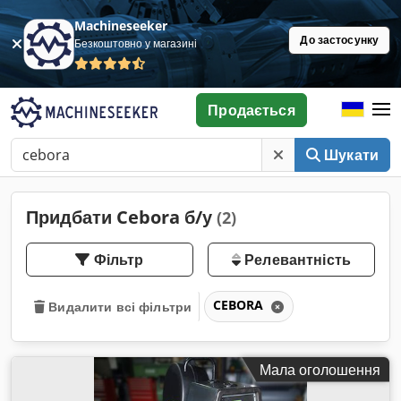
Machineseeker
До застосунку
Безкоштовно у магазині
Продається
Шукати
Придбати Cebora б/у
(2)
Фільтр
Релевантність
CEBORA
Видалити всі фільтри
Мала оголошення