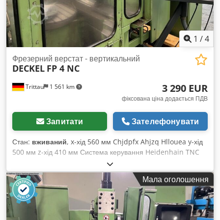
1
/
4
Фрезерний верстат - вертикальний
DECKEL
FP 4 NC
3 290 EUR
Trittau
1 561 km
фіксована ціна додається ПДВ
Запитати
Зателефонувати
Стан:
вживаний
, x-хід 560 мм Chjdpfx Ahjzq Hllouea y-хід
500 мм z-хід 410 мм Система керування Heidenhain TNC
355 На нашу думку, стан даного верстата — добра вживана
техніка. Машину можна оглянути під напругою за
Мала оголошення
попередньою домовленістю. Аксесуари, зображений
інструмент і затискні елементи входять у комплект поставки
лише у випадку, якщо це зазначено в додатковій
інформації. Зміни та помилки у технічних даних та