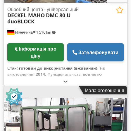
Обробний центр - універсальний
DECKEL MAHO
DMC 80 U
duoBLOCK
Німеччина
1 516 km
Інформація про
Зателефонувати
ціну
Стан:
готовий до використання (вживаний)
, Рік
виготовлення:
2014
, Функціональність:
повністю
працездатний
, 5-осьовий обробний центр для одночасної
обробки – універсальний Виробник: DECKEL MAHO / Тип:
Мала оголошення
DMC 80U duoBLOCK / Рік випуску: 2014 Напрацьовані
години (тиждень 31/2026): - Загальна кількість годин роботи:
26 642 год. - Години роботи шпинделя: 14 604 год. За
домовленістю, машина може бути оглянута в робочому
стані. Chsdpfx Aszq S Dmehuja ТЕХНІЧНІ
ХАРАКТЕРИСТИКИ / ОБЛАДНАННЯ: - 800 мм x 1050 мм x
850 мм - Головний привід: шпиндель з електроприводом, 12