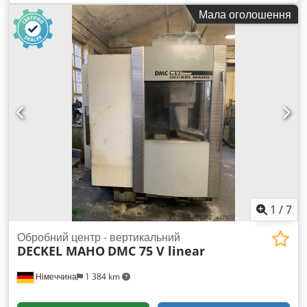
рамках нашої промислової аукції/аукціону обладнання,
Мала оголошення
пов’язаного з ліквідацією активів компанії J&S GmbH
Automotive Technology - BGA - обладнання для майстерні,
інструменти, складське обладнання, матеріали, офісні
меблі, обладнання для їдальні. Cjdpfezp Dg Djx Ahuoha
Цей та багато інших лотів ви знайдете на нашій платформі.
1
/
7
Обробний центр - вертикальний
DECKEL MAHO
DMC 75 V linear
Німеччина
1 384 km