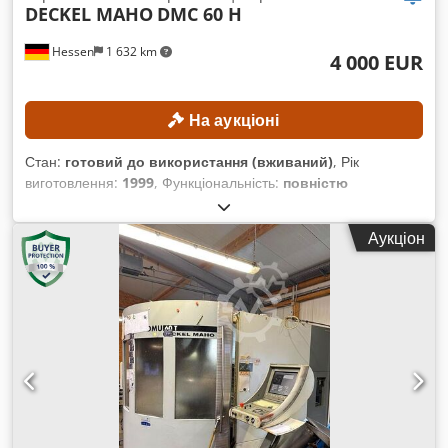
DECKEL MAHO
DMC 60 H
Hessen
1 632 km
4 000 EUR
На аукціоні
Стан:
готовий до використання (вживаний)
, Рік
виготовлення:
1999
, Функціональність:
повністю
працездатний
, відстань переміщення по осі X:
600 мм
,
відстань переміщення по осі Y:
560 мм
, відстань
Аукціон
переміщення осі Z:
560 мм
, максимальна вага заготовки:
600 кг
, кількість слотів у магазині інструментів:
60
, кут
повороту осі C (макс.):
360 °
, Відсутня мінімальна ціна –
гарантований продаж за найвищою ставкою! ТЕХНІЧНІ
ХАРАКТЕРИСТИКИ Тип шпіндельного конуса: SK40 Хід по
осі X: 600 мм Хід по осі Y: 560 мм Chedpfx Aozpxd Rshuoa
Хід по осі Z: 560 мм Кут повороту по осі B: 360° Кількість
місць для інструментів у магазині: 60 ІНФОРМАЦІЯ ПРО
ВЕРСТАТ Система керування: Siemens Кількість палет: 2
Розмір палети: 400 × 500 мм Максимальне допустиме