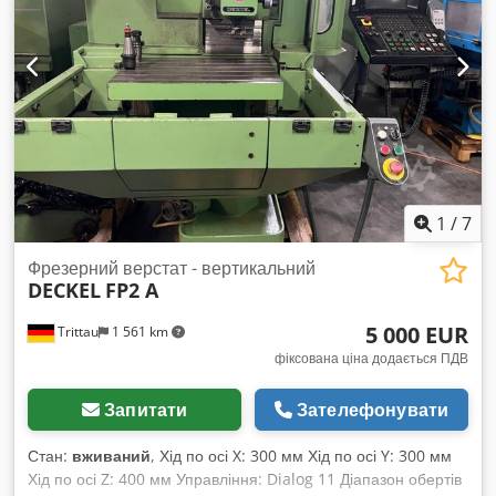
характеристиках, а також попередній продаж можливі!
1
/
7
Фрезерний верстат - вертикальний
DECKEL
FP2 A
5 000 EUR
Trittau
1 561 km
фіксована ціна додається ПДВ
Запитати
Зателефонувати
Стан:
вживаний
, Хід по осі X: 300 мм Хід по осі Y: 300 мм
Хід по осі Z: 400 мм Управління: Dialog 11 Діапазон обертів