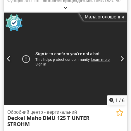
Функціональність:
повністю працездатний
, DMG DMU 50
3+2 осі ШПІНДЕЛЬ відремонтовано 01/2026 Система
управління Heidenhain iTNC 530 Напрацьовано: 11275
Мала оголошення
годин Хід по осі X: 500 мм Хід по осі Y: 450 мм Хід по осі Z:
400 мм Система управління iTNC 530 Heidenhain Діапазон
швидкостей – головний шпиндель: 20 – 10 000 об/хв Тип
кріплення інструменту: SK 40 DIN 69871 Розмір робочої
поверхні столу: 700 x 500 мм Максимальне навантаження
на стіл: 500 кг Т-образні пази: 7x 14 x 63 мм Кількість
позицій для інструментів: 30 Максимальна вага інструменту:
6 кг Швидкий хід: 24 м/хв Сила подачі: 4,5 кН Швидкість
подачі: 1 – 24 000 мм/хв Загальна потреба в потужності: 26
кВА Вага верстата: приблизно 4,5 т Необхідна площа:
приблизно 4,5 x 3,5 x 2,3 м Транспортер для стружки Ручне
колесо Chedpsza T A Defx Ahuea Тактильний щуп Пістолет
для охолоджувальної рідини Доступний негайно
1
/
6
Обробний центр - вертикальний
Deckel Maho
DMU 125 T UNTER
STROHM