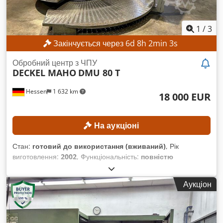
1
/
3
Закінчується через
6
d
8
h
2
min
1
s
Обробний центр з ЧПУ
DECKEL MAHO
DMU 80 T
Hessen
1 632 km
18 000 EUR
На аукціоні
Стан:
готовий до використання (вживаний)
, Рік
виготовлення:
2002
, Функціональність:
повністю
працездатний
, відстань переміщення по осі X:
880 мм
,
відстань переміщення по осі Y:
630 мм
, відстань
Аукціон
переміщення осі Z:
630 мм
, модель контролера:
Heidenhain iTNC 530
, максимальна швидкість шпинделя:
12 000 об/хв
, Відсутня мінімальна ціна – гарантований
продаж за найвищою ставкою! Шпиндель було замінено