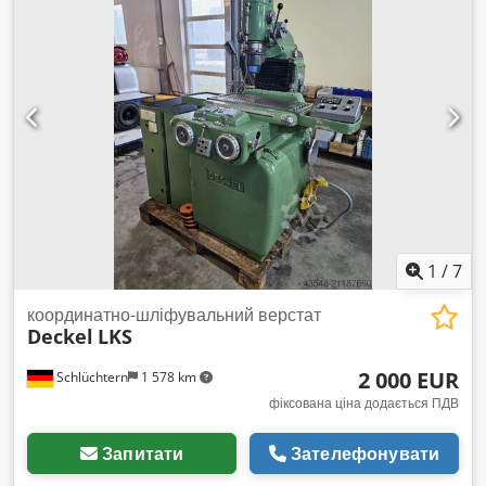
1
/
7
координатно-шліфувальний верстат
Deckel
LKS
2 000 EUR
Schlüchtern
1 578 km
фіксована ціна додається ПДВ
Запитати
Зателефонувати