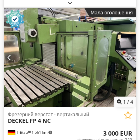
головного шпинделя: 40 - 4000 об/хв Кріплення
інструменту: SK 40 Поворот головки: ±90° Хід шпинделя: 80
Мала оголошення
мм На нашу думку, стан машини дуже добрий (вживана) і її
можна оглянути під напругою за попередньою
домовленістю. Комплектація: - Кабіна Комплектуючі,
показані інструменти та затискні пристрої входять у
поставку лише у разі спеціальної відмітки в додатковій
інформації. Chedpfxezq Hlfe Ahuja Зміни та помилки в
технічних характеристиках і даних, а також проміжний
продаж залишаються за нами!
1
/
4
Фрезерний верстат - вертикальний
DECKEL
FP 4 NC
3 000 EUR
Trittau
1 561 km
фіксована ціна додається ПДВ