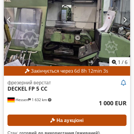
14.11.2018. ТЕХНІЧНІ ХАРАКТЕРИСТИКИ Хід по осі X: 880
мм Хід по осі Y: 630 мм Хід по осі Z: 630 мм Швидкість
обертання шпинделя: 12 000 об/хв Керована вісь B: від
−15° до +90° Тип кріплення інструменту: SK 40 Кількість
місць у магазині інструментів: 32 ХАРАКТЕРИСТИКИ
ВЕРСТАТА Система управління: Heidenhain iTNC 530
Напрацьовані години шпинделя: 50 033 год ОБЛАДНАННЯ
Csdpfxszpw Iuo Ahuoha Система охолодження
1
/
6
Закінчується через
6
d
8
h
12
min
1
s
фрезерний верстат
DECKEL
FP 5 CC
Hessen
1 632 km
1 000 EUR
На аукціоні
Стан:
готовий до використання (вживаний)
,