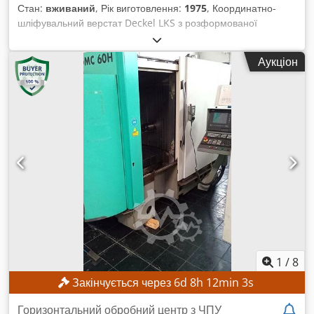
Стан:
вживаний
, Рік виготовлення:
1975
, Координатно-
шліфувальний верстат Deckel LKS з розформованої
майстерні. Функціональність не перевірялася. Codpfx
Aheyhxcpjujha
Аукціон
1
/
8
Закінчується через
6
d
8
h
12
min
1
s
Горизонтальний обробний центр з ЧПУ