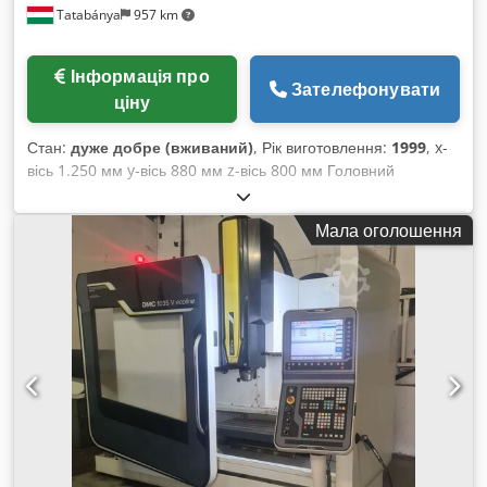
Tatabánya
957 km
Інформація про
Зателефонувати
ціну
Стан:
дуже добре (вживаний)
, Рік виготовлення:
1999
, x-
вісь 1.250 мм y-вісь 880 мм z-вісь 800 мм Головний
шпиндель: Діапазон обертів — головний шпиндель макс.
12.000 об/хв Chsdegypabjpfx Ahuoa Привідна потужність —
Мала оголошення
головний шпиндель 15 / 10 кВт Розмір столу для кріплення
1.500 x 1.050 мм Кількість місць для інструментів 30 поз.