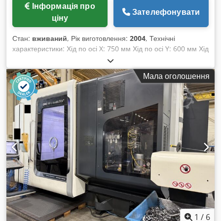
Інформація про
Зателефонувати
ціну
Стан:
вживаний
, Рік виготовлення:
2004
, Технічні
характеристики: Хід по осі X: 750 мм Хід по осі Y: 600 мм Хід
по осі Z: 560 мм Загальний час роботи: 78 328 год. Час
роботи шпинделя: 38 073 год. Система управління:
Мала оголошення
Heidenhain iTNC 530 Магазин інструментів: 30 позицій Тип
кріплення інструмента: HSK-A 63 Регульована швидкість
подачі: 90 мм/хв Швидкий хід: 90 м/хв Chjdszp Dvrjpfx
Ahuea Розмір столу: 950 x 650 мм Навантаження на стіл:
1000 кг Загальна потреба в потужності: 73 кВА Маса
верстата, приблизно: 11,0 т Габаритні розміри верстата,
приблизно (Д x Ш x В): 4,9 x 4,3 x 3,15 м DECKEL MAHO
DMC 75 V linear – це високоточний вертикальний CNC-
обробний центр з лінійними приводами, призначений для
3-осьової обробки.
1
/
6