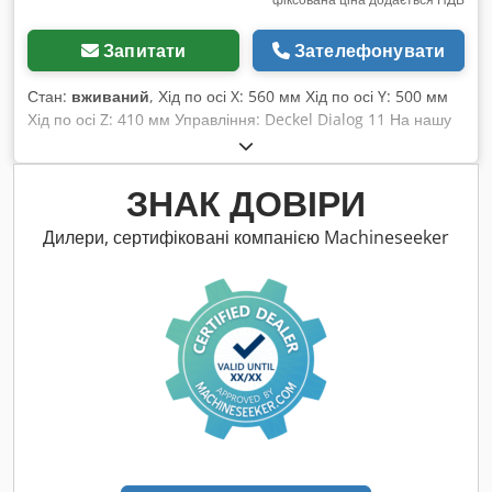
Запитати
Зателефонувати
Стан:
вживаний
, Хід по осі X: 560 мм Хід по осі Y: 500 мм
Хід по осі Z: 410 мм Управління: Deckel Dialog 11 На нашу
думку, стан верстата хороший, був у вжитку, і його можна
оглянути під струмом за попередньою домовленістю.
Chsdszq Hk Uopfx Ahuja Комплектуючі, зображений
ЗНАК ДОВІРИ
інструмент і пристрої для кріплення входять у комплект
поставки тільки у разі зазначення цього в додатковій
Дилери, сертифіковані компанією Machineseeker
інформації. Зміни та помилки у технічних даних та
інформації, а також попередній продаж залишаються за
нами!