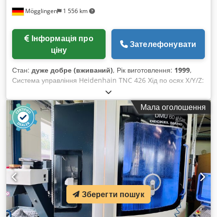
Mögglingen
1 556 km
Інформація про
Зателефонувати
ціну
Стан:
дуже добре (вживаний)
, Рік виготовлення:
1999
,
Система управління Heidenhain TNC 426 Хід по осях X/Y/Z:
1250 x 880 x 800 мм Швидкість обертання: 8000 об/хв
Магазин інструментів на 60 інструментів, тип кріплення SK
Мала оголошення
50 Універсальна фрезерна головка +0° / -90° Codpfozqv A
Tex Ahuoha Поворотний стіл з ЧПУ 1250 x 1000 мм Конвеєр
для відведення стружки Щуп для вимірювань
Зберегти пошук