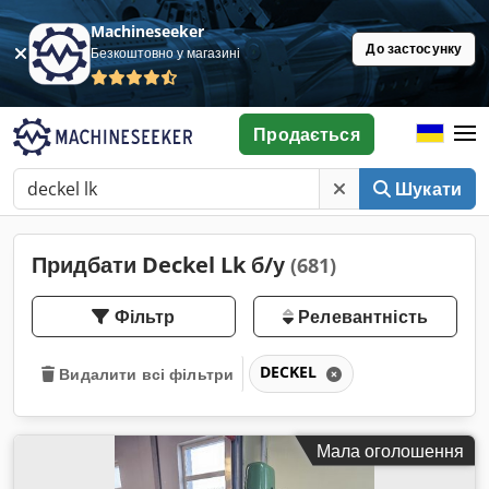
Machineseeker
До застосунку
Безкоштовно у магазині
Продається
Шукати
Придбати Deckel Lk б/у
(681)
Фільтр
Релевантність
DECKEL
Видалити всі фільтри
Мала оголошення