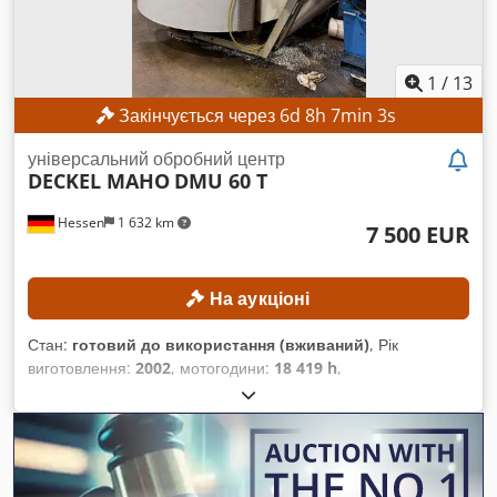
навантаження на палету: 600 кг Вага верстата: 10 500 кг
1
/
13
Закінчується через
6
d
8
h
7
min
1
s
універсальний обробний центр
DECKEL MAHO
DMU 60 T
Hessen
1 632 km
7 500 EUR
На аукціоні
Стан:
готовий до використання (вживаний)
, Рік
виготовлення:
2002
, мотогодини:
18 419 h
,
Функціональність:
повністю працездатний
, відстань
переміщення по осі X:
630 мм
, відстань переміщення по осі
Y:
560 мм
, відстань переміщення осі Z:
560 мм
,
максимальна вага заготовки:
350 кг
, кількість слотів у
магазині інструментів:
24
, Мінімальної ціни немає –