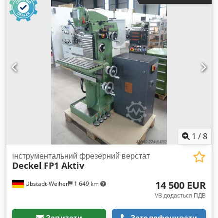
автоматична/ручна: 485 / 500 мм Вісь Y (поперечна):
автоматична/ручна: 385 / 400 мм Вісь Z (вертикальна):
автоматична/ручна: 380 / 400 мм Комплектація: -
Стандартне обладнання - Поворотний стіл 460 x 800 мм -
Вертикальна фрезерна головка, з можливістю
переміщення, SK40/M16 - Гідравлічний верстатний затиск -
Автоматичний затискач інструменту - Автоматична
централізована змазка - Електронне ручне колесо -
Освітлювальний прилад для верстата - Піддон для стружки
Codezrmkdspfx Ahuoha - Захисний кожух - Система
охолодження - Різні затискні пристрої - Документація Стан:
робочий, може бути продемонстровано в робочому стані.
1
/
8
інструментальний фрезерний верстат
Deckel
FP1 Aktiv
14 500 EUR
Ubstadt-Weiher
1 649 km
VB додається ПДВ
Запитати
Зателефонувати