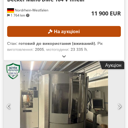
Renishaw OP60
Nordrhein-Westfalen
11 900 EUR
1 764 km
На аукціоні
Стан:
готовий до використання (вживаний)
, Рік
виготовлення:
2005
, мотогодини:
23 335 h
,
Функціональність:
повністю працездатний
, відстань
переміщення по осі X:
1 040 мм
, відстань переміщення по
Аукціон
осі Y:
600 мм
, відстань переміщення осі Z:
500 мм
, модель
контролера:
Heidenhain iTNC 530
, максимальна швидкість
шпинделя:
8 000 об/хв
, ТЕХНІЧНІ ХАРАКТЕРИСТИКИ
ХОДИ Вісь X: 1040 мм Вісь Y: 600 мм Вісь Z: 500 мм
РОБОЧИЙ СТІЛ Codpfxezqcuce Ahujha Площа столу: 1250
× 600 мм Навантаження на стіл: макс. 600 кг ШПІНДЕЛЬ ТА
КРІПЛЕННЯ ІНСТРУМЕНТУ Кріплення інструменту: SK 40
Швидкість обертання шпинделя: 1–8000 об/хв Крутний
момент шпинделя S1/S6: 140/200 Нм Потужність двигуна
шпинделя при 100/40% ККД: 13/19 кВт ПОДАЧІ ТА ШВИДКІ
ХОДИ Діапазон подач: макс. 40 000 мм/хв Швидкий хід по