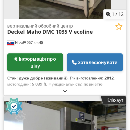
1
/
12
вертикальний обробний центр
Deckel Maho
DMC 1035 V ecoline
Nitra
967 km
Інформація про
Зателефонувати
ціну
Стан:
дуже добре (вживаний)
, Рік виготовлення:
2012
,
мотогодини:
5 039 h
, Функціональність:
повністю
працездатний
, номер машини/транспортного засобу:
1539000771E
, відстань переміщення по осі X:
1 035 мм
,
Клік-аут
відстань переміщення по осі Y:
560 мм
, відстань
переміщення осі Z:
510 мм
, швидкий хід по осі X:
30 м/хв
,
швидке переміщення по осі Y:
30 м/хв
, швидкий хід по осі
Z:
30 м/хв
, довжина подачі вісь X:
1 035 мм
, довжина подачі
по осі Y:
560 мм
, довжина подачі по осі Z:
510 мм
, швидкість