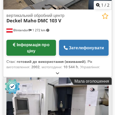
1
/
2
вертикальний обробний центр
Deckel Maho
DMC 103 V
Blintendorf
1 272 km
Інформація про
Зателефонувати
ціну
Стан:
готовий до використання (вживаний)
, Рік
виготовлення:
2002
, мотогодини:
10 544 h
, Управління:
Heidenhain Вісь X: 1000 мм Вісь Y: 600 мм Вісь Z: 600 мм
Codpfxjzhn Ivj Agferf Довжина столу: 1200 мм Ширина
Мала оголошення
столу: 600 мм Габаритні розміри (орієнтовно): Довжина:
3000 мм Ширина: 2600 мм Висота: 2800 мм Вага: 5900 кг