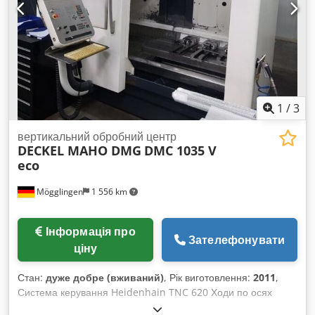
1
/
3
вертикальний обробний центр
DECKEL MAHO DMG
DMC 1035 V
eco
Mögglingen
1 556 km
Інформація про
Зателефонувати
ціну
Стан:
дуже добре (вживаний)
, Рік виготовлення:
2011
,
Система керування Heidenhain TNC 620 Ходи по осях
X/Y/Z: 1035/560/510 мм, Швидкість обертання шпинделя: 12