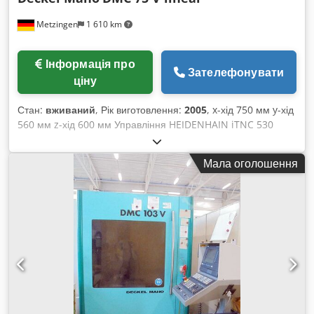
Metzingen
1 610 km
Інформація про
Зателефонувати
ціну
Стан:
вживаний
, Рік виготовлення:
2005
, x-хід 750 мм y-хід
560 мм z-хід 600 мм Управління HEIDENHAIN iTNC 530
Загальна споживана потужність 70 кВт Вага верстата прибл.
11 000 кг Необхідний простір прибл. м DECKEL MAHO
Мала оголошення
Вертикальний обробний центр з лінійною приводною
технологією і портальною конструкцією для максимальної
точності, тип DMC 75 V linear Рік випуску 2005 # 27 298 48
Робоча зона: Поздовжній хід осі X 750 мм Вертикальний хід
осі Z 600 мм Поперечний хід осі Y 560 мм Codpfxst Hw Tro
Agforf Монтажна поверхня 950 x 650 мм Макс.
навантаження на стіл прибл. 1 000 кг Висота деталі
(портальний прохід) макс. прибл. 610 мм Кріплення
інструменту HSK 63 Оберти шпинделя 18 000 об/хв
Максимальний крутний момент 86/130 Нм Час розгону/