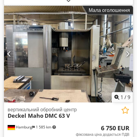
роботи шпинделя: 38 073 год. Credpfx Aszp Dvrogfjf
Мала оголошення
Система управління: Heidenhain iTNC 530 Магазин
інструментів: 30 позицій Тип кріплення інструмента: HSK-A
63 Регульована швидкість подачі: 90 мм/хв Швидкий хід: 90
м/хв Розмір столу: 950 x 650 мм Навантаження на стіл:
1000 кг Загальна потреба в потужності: 73 кВА Маса
верстата, приблизно: 11,0 т Габаритні розміри верстата,
приблизно (Д x Ш x В): 4,9 x 4,3 x 3,15 м DECKEL MAHO
DMC 75 V linear – це високоточний вертикальний CNC-
обробний центр з лінійними приводами, призначений для
3-осьової обробки.
1
/
9
вертикальний обробний центр
Deckel Maho
DMC 63 V
6 750 EUR
Hamburg
1 585 km
фіксована ціна додається ПДВ