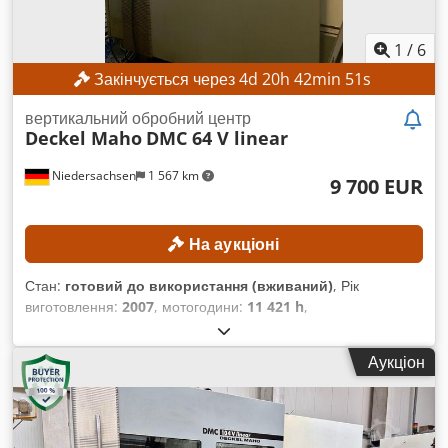
1
/
6
Закінчується через
4
d
20
h
42
min
49
s
вертикальний обробний центр
Deckel Maho
DMC 64 V linear
Niedersachsen
1 567 km
9 700 EUR
На аукціоні
Стан:
готовий до використання (вживаний)
, Рік
виготовлення:
2007
, мотогодини:
11 421 h
,
Функціональність:
повністю працездатний
, номер
машини/транспортного засобу:
29100009074
, відстань
Аукціон
переміщення по осі X:
640 мм
, відстань переміщення по осі
Y:
600 мм
, відстань переміщення осі Z:
500 мм
,
максимальний діаметр заготовки:
140 мм
, максимальна
швидкість шпинделя:
16 000 об/хв
, кількість слотів у