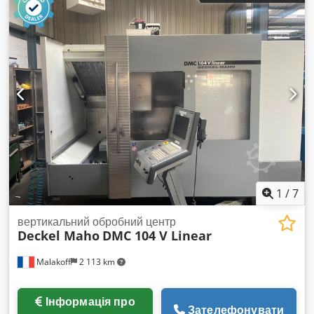
SK40 Кількість осей 3 Переміщення X-вісь 640 мм Y-вісь 600
мм Z-вісь 500 мм Цей тривісний вертикальний обробний
центр DMG DECKEL MAHO DMC 64 V linear виготовлений у
2003 році. Має хід по осі X — 640 мм, по осі Y — 600 мм, по
осі Z — 500 мм, розмір столу — 850 x 600 мм. Оснащений
системою керування Heidenhain iTNC 530, конусом SK40
та магазином інструменту на 30 позицій. Скористайтеся
можливістю придбати вертикальний обробний центр DMG
DECKEL MAHO DMC 64 V linear. Для отримання додаткової
інформації звертайтесь до нас. Типи застосування
Фрезерування
1
/
7
вертикальний обробний центр
Deckel Maho
DMC 104 V Linear
Malakoff
2 113 km
Інформація про
Зателефонувати