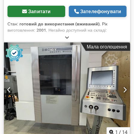
Запитати
Зателефонувати
Стан:
готовий до використання (вживаний)
, Рік
виготовлення:
2001
, Негайно доступний на складі:
Вертикальний обробний центр Deckel Maho Тип DMC 63 V
Рік випуску 2001 Система управління Heidenhain Розміри
Мала оголошення
столу 800 x 500 мм Конус Шанка SK 40 Автоматична зміна
інструменту на 24 позиції Навантаження на стіл 500 кг
Crodpezrr Riefx Agfef Швидкість обертання шпинделя до
8000 об/хв Потужність приводу 13/9 кВт Транспортер для
стружки Вага 4 тонни Ціна: 6 750 євро, без ПДВ, на умовах
самовивозу зі складу.
1
/
14