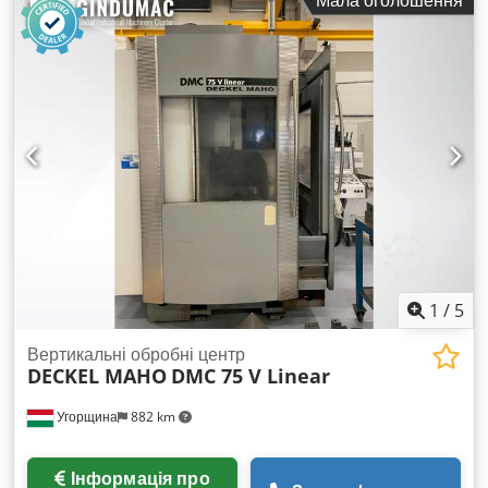
1
/
5
Вертикальні обробні центр
DECKEL MAHO
DMC 75 V Linear
Угорщина
882 km
Інформація про