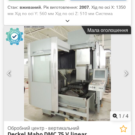
Стан:
вживаний
, Рік виготовлення:
2007
, Хід по осі X: 1350
мм Хід по осі Y: 560 мм Хід по осі Z: 510 мм Система
управління: Heidenhain iTNC 530 Загальна споживана
потужність: 13 кВт Вага верстата: приблизно 5 т CNC-
Мала оголошення
обробний центр DMG DECKEL MAHO DMC 1035 V Рік
випуску: 2007 Система управління: Heidenhain TNC 530
Ходи: X: 1350 мм Y: 560 мм Crsdpfxjzlb Dfe Agfsf Z: 510 мм
Тип кріплення інструменту: SK 40 (Інструменти/тримачі не
входять до комплекту) Частота обертання: 10 000 об/хв
Перфорована плита та затискні патрони не входять до
комплекту.
1
/
4
Обробний центр - вертикальний
Deckel Maho
DMC 75 V linear