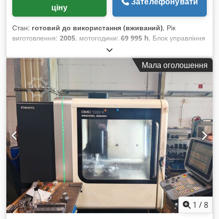
Зателефонувати
ціну
Стан:
готовий до використання (вживаний)
, Рік
виготовлення:
2005
, мотогодини:
69 995 h
, Блок управління
Марка: HEIDENHAIN TNC 530 Головний привід Кількість
осей: 3 Переміщення Переміщення по осі X: 885 мм
Мала оголошення
Переміщення по осі Y: 600 мм Переміщення по осі Z: 600
мм Стіл Максимальне навантаження на стіл: 600 кг Цей
тривісний обробний центр DECKEL MAHO DMC 75 V Linear
виготовлений у 2005 році. Він характеризується ходами 885
x 600 x 600 мм та максимальною швидкістю подачі 90 м/хв.
Машина оснащена високопродуктивною системою
охолодження та ефективним скребковим транспортером
для видалення стружки. Якщо вам потрібна високоточна
фрезерна обробка, зверніть увагу на DECKEL MAHO DMC
75 V, яку ми пропонуємо. Звертайтеся до нас для
отримання додаткової інформації. Crjdpfjx D Iuuox Agfsf
Сфери застосування Фрезерування
1
/
8