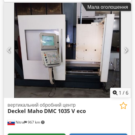
000 об/хв, Магазин інструментів на 30 позицій, конус SK 40,
Мала оголошення
Cjdozfx T Djpfx Agfjrf Охолодження через шпиндель, тиск
12 бар, Транспортер стружки
1
/
6
вертикальний обробний центр
Deckel Maho
DMC 1035 V eco
Nitra
967 km