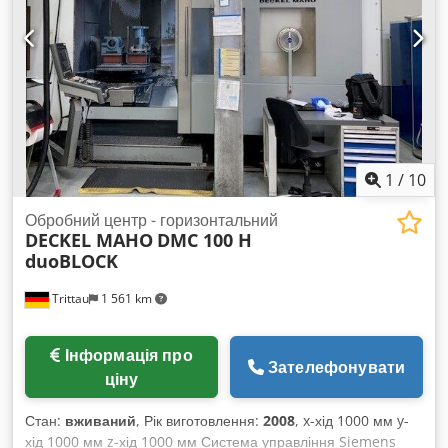
6500 кг. Наявна технічна документація. Можливий огляд
підведення охолоджуючої рідини немає (IKZ) Стан: дуже
обладнання на місці. Cedpfx Aezmym Ijgfsrf
добрий – буде готовий до демонстрації найближчим часом.
Доставка: можлива негайно, зі складу Оплата: чиста – після
отримання рахунку
1
/
10
Обробний центр - горизонтальний
DECKEL MAHO
DMC 100 H
duoBLOCK
Trittau
1 561 km
Інформація про
Зателефонувати
ціну
Стан:
вживаний
, Рік виготовлення:
2008
, x-хід 1000 мм y-
хід 1000 мм z-хід 1000 мм Система управління Siemens