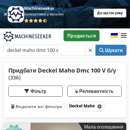
Machineseeker
До застосунку
Безкоштовно у магазині
Продається
Шукати
Придбати Deckel Maho Dmc 100 V б/у
(336)
Фільтр
Релевантність
Deckel Maho
Видалити всі фільтри
Мала оголошення