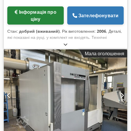
Інформація про
Зателефонувати
ціну
Стан:
добрий (вживаний)
, Рік виготовлення:
2006
, Деталі,
які показані на руці, у комплект не входять. Технічні
характеристики вказані на фото. Csdpjzk Iw Aefx Agforf
Мала оголошення