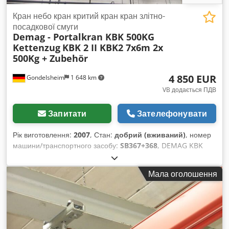
Кран небо кран критий кран кран злітно-
посадкової смуги
Demag - Portalkran KBK 500KG
Kettenzug
KBK 2 II KBK2 7x6m 2x
500Kg + Zubehör
4 850 EUR
Gondelsheim
1 648 km
VB додається ПДВ
Запитати
Зателефонувати
Рік виготовлення:
2007
, Стан:
добрий (вживаний)
, номер
машини/транспортного засобу:
SB367+368
, DEMAG KBK
кранова підвісна система, кранова колія, приблизні розміри:
7x6 м Dodpfxjrwi Dhj Adiekr Вантажопідйомність /
Мала оголошення
спроможність підйому: 2x 500 кг – 2x 0,5 т Технічні
характеристики установки: - Кранова колія з рейок Demag
KBK2 - Ходові рейки – 7 м, кранові мости – 6 м Комплектна
поставка: - KBK рейки, з’єднувачі рейок, каретки, кінцеві
плити, кабельні ланцюги, кріплення/підвіси тощо. У