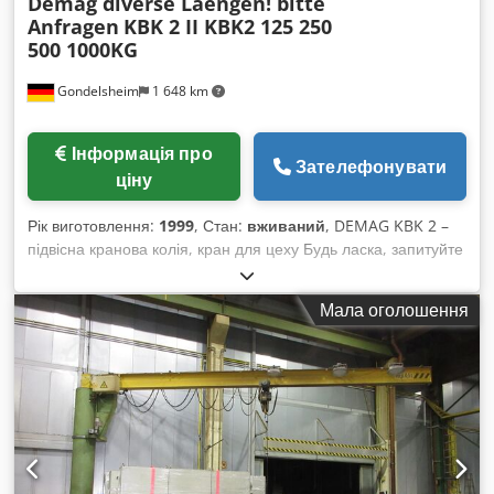
Demag diverse Laengen! bitte
Anfragen
KBK 2 II KBK2 125 250
500 1000KG
Gondelsheim
1 648 km
Інформація про
Зателефонувати
ціну
Рік виготовлення:
1999
, Стан:
вживаний
, DEMAG KBK 2 –
підвісна кранова колія, кран для цеху Будь ласка, запитуйте
кранову колію згідно ваших розмірів. Вантажопідйомність /
підйомна здатність від 80, 125, 250, 500 до 1000 кг Технічні
Мала оголошення
характеристики установки: Dksdpfx Adoct Dhaoior
Профільні рейки Demag KBK 2 Можливе постачання також
одноре́йкової колії з криволінійними секціями та
стрілочними переводами! Монтажна висота змінна
Установка може бути поставлена повністю, включаючи:
KBK-рейки, з’єднувачі рейок, візки, кінцеві пластини,
кабельний лафет, кріплення/підвіси тощо. Опційно
можливе постачання всіх ланцюгових тельферів Завдяки