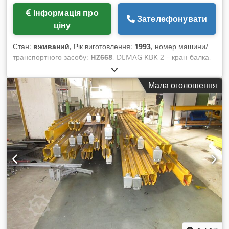
Інформація про
Зателефонувати
ціну
Стан:
вживаний
, Рік виготовлення:
1993
, номер машини/
транспортного засобу:
HZ668
, DEMAG KBK 2 – кран-балка,
підвісна кранова система, мостовий кран для приміщень На
фото представлений приклад кранової системи з
Мала оголошення
наведеними нижче комплектуючими. Всі ці компоненти
також доступні окремо! Будь ласка, звертайтеся щодо
кранової системи відповідно до ваших розмірів. Робоче
навантаження / вантажопідйомність: 80, 125, 250, 500 та до
1000 кг Dksdpfxey Ufddo Adior KBK 2-R стрілковий
перемикач лівий (з токопідводом) KBK 2-R поворотна
платформа 2000 мм (з токопідводом та електричним
обертанням) 71515146 KBK 2-R вигнуті рейки 15, 30, 45, 60,
90 градусів (з токопідводом) KBK 2-R рейки (з токопідводом)
Установка може бути повністю укомплектована згідно з
вашими побажаннями. В наявності: рейки, з'єднувачі рейок,
ходові візки, торцеві плити, кабельні ланцюги, підвісні
кріплення, аксесуари. Ланцюгові талі на запит. Дуже гарний,
вживаний стан. Можлива доставка транспортною