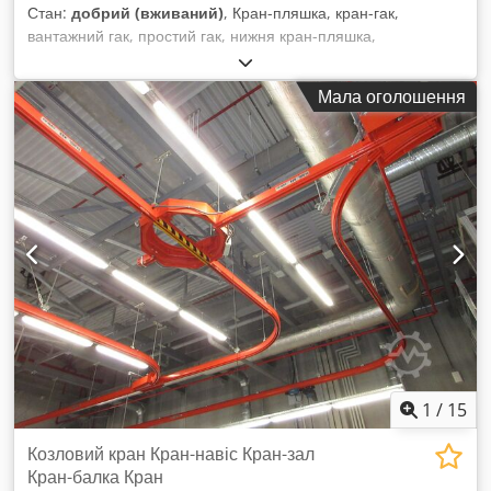
Стан:
добрий (вживаний)
, Кран-пляшка, кран-гак,
вантажний гак, простий гак, нижня кран-пляшка,
підіймальна кран-пляшка -Виробник: Demag, кран-гак,
нижня кран-пляшка Dkodpszk D Uqefx Adijr
Мала оголошення
-Вантажопідйомність: 500 кг -Розмір отвору гака: 32 мм
-Розміри: див. фотографії -Габаритні розміри: 240/90/60 мм
-Власна вага: 1,7 кг
1
/
15
Козловий кран Кран-навіс Кран-зал
Кран-балка Кран