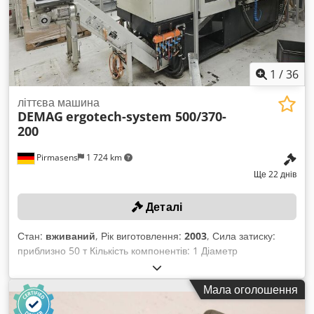
1
/
36
літтєва машина
DEMAG
ergotech-system 500/370-
200
Pirmasens
1 724 km
Ще 22 днів
Деталі
Стан:
вживаний
, Рік виготовлення:
2003
, Сила затиску:
приблизно 50 т Кількість компонентів: 1 Діаметр
горизонтального гвинта: приблизно 30 мм Витягуючий
сердечник: 0 Dedpfxszlhxij Adijkr Зони гарячого литника: 0
Мала оголошення
Продуктивність: приблизно 130 л/хв Частота: 50 Гц
Живлення: 3/N/PE, змінний струм 400 В Тиск: приблизно