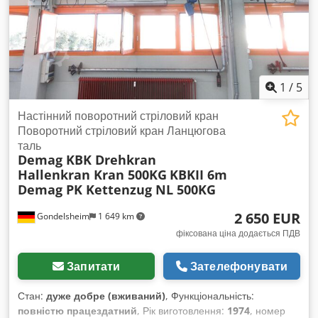
радіоуправління Довжина підйомного механізму близько 2,5
м Загальна вага близько 600 кг, підключення 400V 50Hz
Дуже гарний стан, повністю працездатний
Місцезнаходження товару: 75053 Гондельсхайм Дивіться
фото
1
/
5
Настінний поворотний стріловий кран
Поворотний стріловий кран Ланцюгова
таль
Demag KBK Drehkran
Hallenkran Kran 500KG
KBKII 6m
Demag PK Kettenzug NL 500KG
2 650 EUR
Gondelsheim
1 649 km
фіксована ціна додається ПДВ
Запитати
Зателефонувати
Стан:
дуже добре (вживаний)
, Функціональність:
повністю працездатний
, Рік виготовлення:
1974
, номер