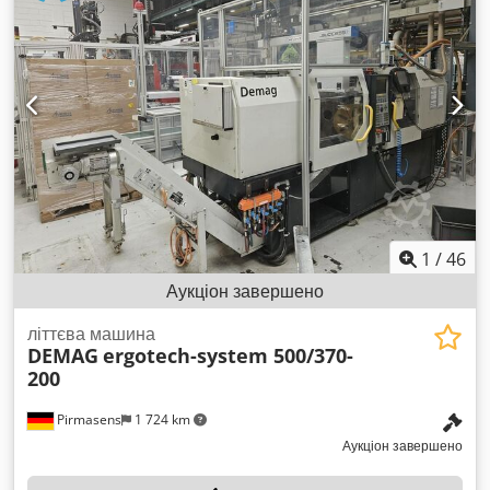
мм Довжина: близько 6 м Ширина: близько 5,13 м Таль
ланцюгова: Виробник: Demag Тип: DC-COM 5-500 Рік
випуску: 2017 Вантажопідйомність: 500 кг Швидкість точного
підйому: 1,1 м/хв Основна швидкість підйому: 4,5 м/хв Хід
гака: 4 м Можливий огляд обладнання за домовленістю. За
бажанням організуємо для Вас недорогу доставку
транспортною компанією! Ви отримаєте належний рахунок-
фактуру. Для іноземних покупців можливе виставлення
рахунку без ПДВ за умови наявності дійсного номера
платника ПДВ. Продаж може бути припинено у будь-який
час у зв’язку з попереднім продажем. Відвідайте наш
магазин та ознайомтеся з іншими нашими пропозиціями.
1
/
46
Усі вказані назви компаній і торгові марки належать їх
Аукціон завершено
власникам і використовуються лише з метою ідентифікації і
опису товарів. Технічні характеристики можуть відрізнятися,
літтєва машина
а також можливі помилки в описі товару – залишаємо за
DEMAG
ergotech-system 500/370-
собою право на зміни.
200
Pirmasens
1 724 km
Аукціон завершено