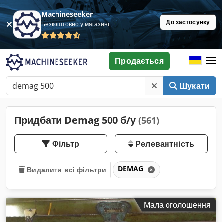
Machineseeker
До застосунку
Безкоштовно у магазині
Продається
Шукати
Придбати Demag 500 б/у
(561)
Фільтр
Релевантність
DEMAG
Видалити всі фільтри
Мала оголошення