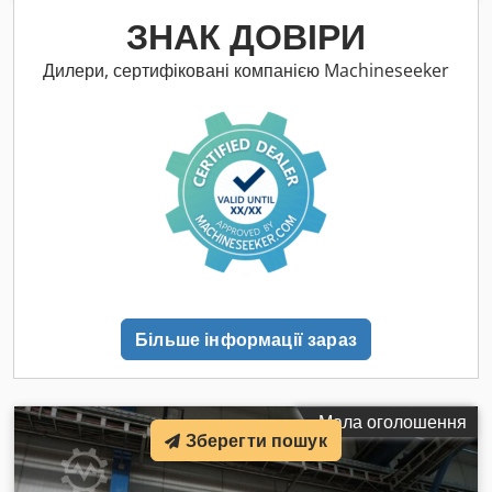
корисне навантаження 500 кг З ланцюговою талью Demag
ЗНАК ДОВІРИ
DC, вантажопідйомність 500 кг (рік випуску 2007) Вага разом
із настінною консоллю близько 150 кг Комплектується
Дилери, сертифіковані компанією Machineseeker
талью, кабельним візком, ходовим механізмом і дрібною
фурнітурою Кут повороту 270° Dkedpfx Adjxmuuysier
Місцезнаходження: 75053 Gondelsheim Установка повністю
демонтована і може бути відвантажена відразу Доставка
транспортною компанією або самовивіз Вартість доставки
уточнюйте за поштовим індексом
Більше інформації зараз
Мала оголошення
Зберегти пошук