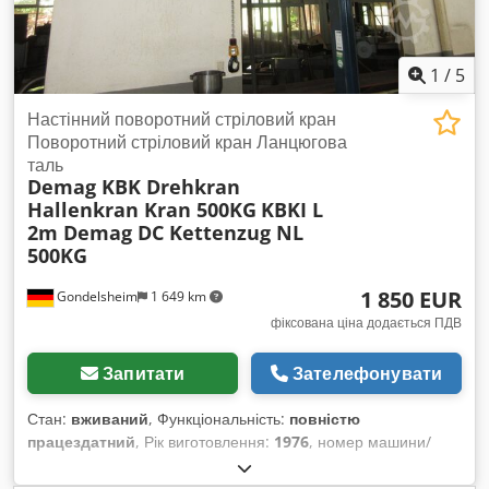
KBK з вантажопідйомністю від 125 кг до 1600 кг Будь ласка,
надішліть свій запит щодо кранової балки із зазначенням
вантажопідйомності та розмірів – без зобов’язань. Dksdpfsty
S I Eox Adier
1
/
5
Настінний поворотний стріловий кран
Поворотний стріловий кран Ланцюгова
таль
Demag KBK Drehkran
Hallenkran Kran 500KG
KBKI L
2m Demag DC Kettenzug NL
500KG
1 850 EUR
Gondelsheim
1 649 km
фіксована ціна додається ПДВ
Запитати
Зателефонувати
Стан:
вживаний
, Функціональність:
повністю
працездатний
, Рік виготовлення:
1976
, номер машини/
транспортного засобу:
ROD109
, 1 Демаг KBK I настінний
поворотний кран, вантажопідйомність 500 кг Виліт 2 м,