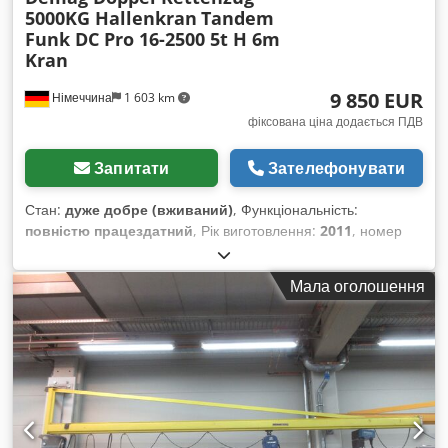
5000KG Hallenkran
Tandem
Funk DC Pro 16-2500 5t H 6m
Kran
9 850 EUR
Німеччина
1 603 km
фіксована ціна додається ПДВ
Запитати
Зателефонувати
Стан:
дуже добре (вживаний)
, Функціональність:
повністю працездатний
, Рік виготовлення:
2011
, номер
машини/транспортного засобу:
CR-Lack
, Demag тандемний
ланцюговий кран, підіймальний механізм 2x 2500 кг DC-Pro
Мала оголошення
16-2500 H6 V6/1,5 Вантажопідйомність 2x 2500 кг / 2,5 т
вантажопідйомність / підіймальна здатність —
дволанцюговий — загальна підіймальна сила 5000 кг — 5 т
Доступно 7x DC подвійних ланцюгових талі! Доступно 5x DK
подвійних ланцюгових талі! Зі шарнірним приводом візка,
візки підготовлені для монтажу на HEA/HEB/HEM балки
(ширина полиці 300 мм) Dsdpfxjzh U Nyj Adiekr З 2
швидкостями підняття, висота підйому 6 м! Включає HBC