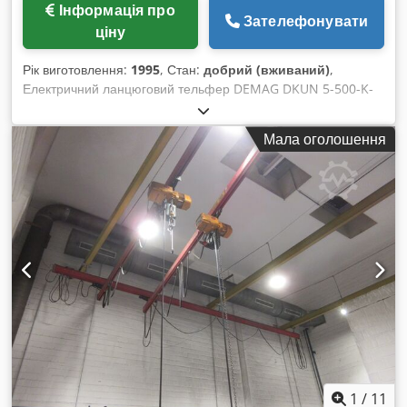
Інформація про
Зателефонувати
ціну
Рік виготовлення:
1995
, Стан:
добрий (вживаний)
,
Електричний ланцюговий тельфер DEMAG DKUN 5-500-K-
V1F4 Dodpfxeudv Tkj Adiskr Тип: електричний ланцюговий
Рік випуску: 1995 Довжина ланцюга: 3 метри Трифазний,
Мала оголошення
380V Вантажопідйомність: 1.000 кг 2 швидкості (12,5 м/хв -
6,2 м/хв) Потужність: 1,7 кВт
1
/
11