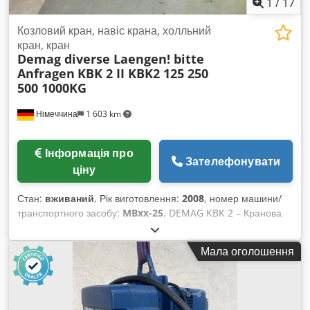
1
/
17
компанією. Профільні рейки Demag KBK1, KBK2 та KBK3 в
наявності на складі!
Козловий кран, навіс крана, холльний
кран, кран
Demag diverse Laengen! bitte
Anfragen
KBK 2 II KBK2 125 250
500 1000KG
Німеччина
1 603 km
Інформація про
Зателефонувати
ціну
Стан:
вживаний
, Рік виготовлення:
2008
, номер машини/
транспортного засобу:
MBxx-25
, DEMAG KBK 2 – Кранова
система Кранова балка Кран для виробничих приміщень
Ми комплектуємо вашу кранову балку згідно з бажаними
Мала оголошення
розмірами – звертайтеся для запиту! Вантажопідйомність /
сила підйому: 80, 125, 250, 500 до 1000 кг Технічні
характеристики установки: Dodpowq A Avjfx Adiokr
Профіль Demag KBK 1, 2L, 2 рейки Також доступна як