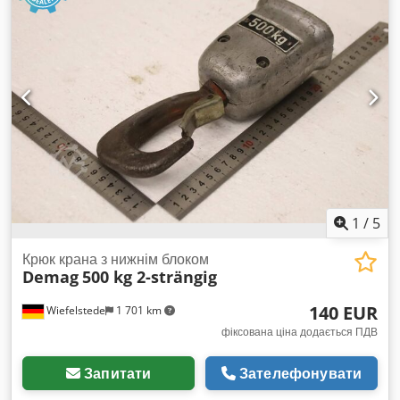
210 бар Струм: 94 А Вага: приблизно 3,3 т
1
/
5
Крюк крана з нижнім блоком
Demag
500 kg 2-strängig
140 EUR
Wiefelstede
1 701 km
фіксована ціна додається ПДВ
Запитати
Зателефонувати