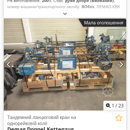
Рік виготовлення:
2001
, Стан:
дуже добре (вживаний)
,
номер машини/транспортного засобу:
BO8xx
, DEMAG KBK
кранова система (кранова підвісна дорога) з розмірами
приблизно 6x5 м (5 м — міст). Даний кран є в наявності у
Мала оголошення
кількох примірниках! Вантажопідйомність / піднімальна
вага: 500 кг — 0,5 т. Технічні дані установки: Кранова
дорога виконана з рейок Demag KBK2. Установка
поставляється в повній комплектації: KBK-рейки, з’єднувачі
рейок, каретки, кінцеві пластини, кронштейни/підвіси тощо.
Кран укомплектований внутрішньою системою живлення.
Включає 500 кг ланцюгову таль Demag — висота підйому
приблизно 3,5 м — з піднятою кареткою. Кран
демонтований та одразу доступний. Dkedpfx Ajupvyvsdior
Б/в стан, дивіться фото. Місцезнаходження товару — 75053
Gondelsheim. Відправка транспортною компанією або
самовивіз за попереднім погодженням. Рейки Demag KBK1,
KBK2 та KBK3 — у наявності на складі! Також в наявності
інші системи KBK. Вантажопідйомність від 125 кг до 1600 кг.
1
/
23
Будь ласка, запитуйте вашу кранову дорогу із зазначенням
вантажопідйомності та розмірів — без зобов’язань.
Тандемний ланцюговий кран на
однорейковій колії
Demag Doppel Kettenzug