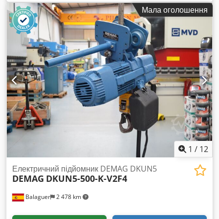
1 кран-стріла колонний Zasche / Demag ZHD 500-8/4,5,
Мала оголошення
номінальна вантажопідйомність 500 кг Вантажопідйомність
при повному вильоті: 500 кг / 0,5 т Висота: приблизно 4,9 м,
нижній край консолі: близько 4,5 м Виліт: близько 8 м,
висота гака: близько 4 м Повна маса: близько 1200 кг В
комплекті ланцюговий тельфер Demag PK 500 кг
Підключення: 400 В 16А, діапазон повороту 360° Кран
демонтовано, доступний одразу Djdoxvmn Depfx Adijkr
Місцезнаходження: 75053 Гондельсгайм Продається лише
кранова установка, зображена на фото Дуже гарний стан,
див. фото Доставка через транспортну компанію або
самовивіз за домовленістю
1
/
12
Електричний підйомник DEMAG DKUN5
DEMAG
DKUN5-500-K-V2F4
Balaguer
2 478 km