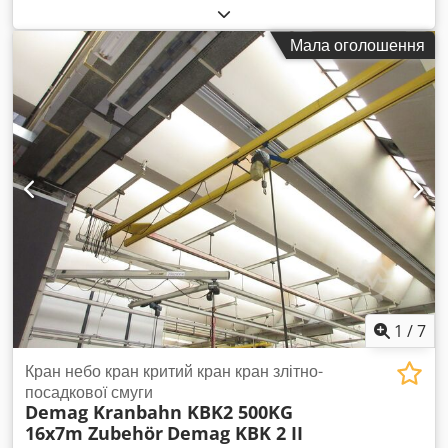
машини/транспортного засобу:
TD2026
, 1 Demag KBK II
настінний поворотний кран, вантажопідйомність / робоча
Мала оголошення
вага 500 кг Декілька доступних, 5-7 м, 250+500 кг!!! Dkjdpfx
Adjzhh Ngjisr Виліт 6 м, вантажопідйомність 500 кг З
ланцюговою талью Demag, вантажопідйомність 500 кг Вага
з настінною консоллю близько 350 кг Комплект зі
ланцюговою талью, кабельним лотком, ходовим візком і
дрібними аксесуарами Діапазон повороту 270°
Місцезнаходження товару: 75053 Gondelsheim Установка
повністю демонтована та доступна відразу Доставка через
транспортну компанію або самовивіз Вартість доставки
уточнюйте за поштовим індексом
1
/
7
Кран небо кран критий кран кран злітно-
посадкової смуги
Demag Kranbahn KBK2 500KG
16x7m Zubehör
Demag KBK 2 II