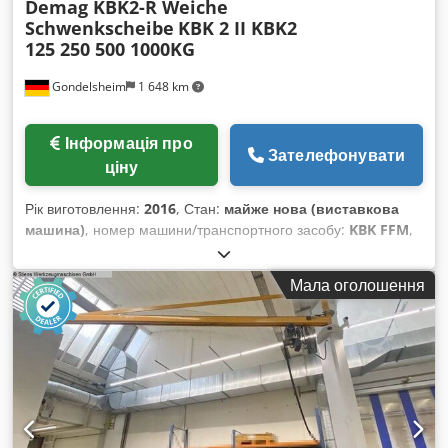
Demag KBK2-R Weiche
Schwenkscheibe
KBK 2 II KBK2
125 250 500 1000KG
Gondelsheim
1 648 km
Інформація про
Зателефонувати
ціну
Рік виготовлення:
2016
, Стан:
майже нова (виставкова
машина)
, номер машини/транспортного засобу:
KBK FFM
,
DEMAG KBK 2 – Підвісна кранова колія, кран для приміщень
На фото представлена ​​зразкова кранова колія з
Мала оголошення
перерахованими нижче компонентами. Всі компоненти
також доступні окремо! Заявляйте параметри Вашої
кранової колії згідно з Вашими розмірами.
Вантажопідйомність / підйомне навантаження: 80, 125, 250,
500 до 1000 кг KBK 2-R стрілові перевідники ліві та праві (з
струмознімною лінією) KBK 2-R поворотні пластини 890мм
(з струмознімною лінією) KBK 2-R зігнуті рейки 15, 30, 45,
60, 90 градусів (з струмознімною лінією) KBK 2-R рейки (з