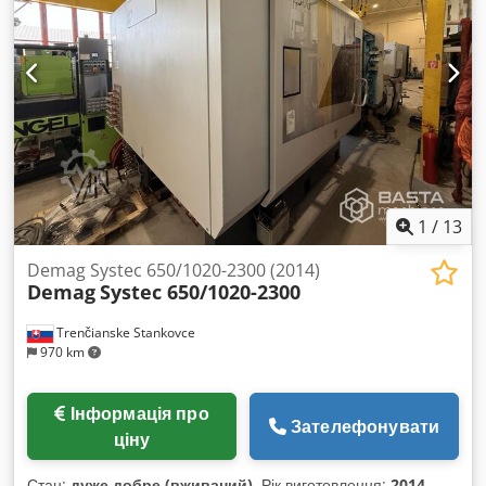
1
/
13
Demag Systec 650/1020-2300 (2014)
Demag
Systec 650/1020-2300
Trenčianske Stankovce
970 km
Інформація про
Зателефонувати
ціну
Стан:
дуже добре (вживаний)
, Рік виготовлення:
2014
,