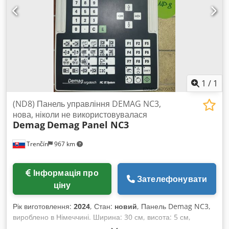
1
/
1
(ND8) Панель управління DEMAG NC3,
нова, ніколи не використовувалася
Demag
Demag Panel NC3
Trenčín
967 km
Інформація про
Зателефонувати
ціну
Рік виготовлення:
2024
, Стан:
новий
, Панель Demag NC3,
вироблено в Німеччині. Ширина: 30 см, висота: 5 см,
довжина: 50 см. Тип: 6EJ5 398-0DE14. Dkodoqvuigjpfx