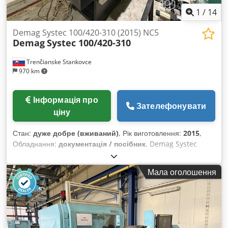
1
/
14
Demag Systec 100/420-310 (2015) NC5
Demag
Systec 100/420-310
Trenčianske Stankovce
970 km
Інформація про
Зателефонувати
ціну
Стан:
дуже добре (вживаний)
, Рік виготовлення:
2015
,
Обладнання:
документація / посібник
, Demag Systec
100/420-310 (2015) Панель: NC5 Зусилля затиску: 100 т
Діаметр гвинта: 30 мм Відстань між стовпами V: 420 мм
Мала оголошення
Відстань між стовпами H: 420 мм Тип: Горизонтальний
Привід: Гідравлічний Dedpfxeyg Eu So Acwokr Можливо
буде придбано лінійного робота Wittmann W818 Z = 1500
мм