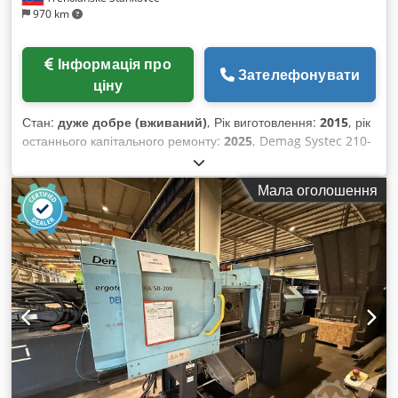
970 km
Інформація про
Зателефонувати
ціну
Стан:
дуже добре (вживаний)
, Рік виготовлення:
2015
, рік
останнього капітального ремонту:
2025
, Demag Systec 210-
840 (2015) СЕРВО Виробник: Sumitomo SHI DEMAG
Dkjdpezbg Ezofx Acwer Тип машини: Systec 210/580-840
Мала оголошення
Зусилля змикання [кН]: 2100 Об’єм уприскування [см³]: 358
Відстань між горизонтальними напрямними колонками
[мм]: 580 Відстань між вертикальними напрямними
колонками [мм]: 580 Мінімальна висота прес-форми [мм]:
340 Максимальна висота прес-форми [мм]: 690
Максимальний хід відкривання [мм]: 575 Максимальний
розмір розкриття [мм]: 1365 Рік випуску: 2015 Габарити
машини Д/Ш/В [мм]: 6022 / 1556 / 2090 Управління та
версія ПЗ: NC3 Максимальна вага всієї прес-форми [кг]:
3300 Діаметр шнека [мм]: 45 Тип шнека: 3-зонний
Співвідношення довжина/діаметр шнека: 20:1 Зворотній