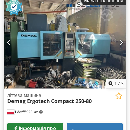
Мала оголошення
Крановий шлях можна подовжити за допомогою конструкцій
і опор, показаних на фото, однак для подовження необхідні
також інші елементи колії, які відсутні!
1
/
3
літтєва машина
Demag Ergotech
Compact 250-80
Łódź
923 km
Інформація про