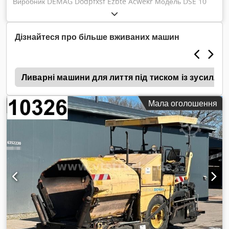
Виробник DEMAG Dodpfxsf Ezbte Acwekr Модель DSE 10
C/CS Документація в наявності
Дізнайтеся про більше вживаних машин
м
Ливарні машини для лиття під тиском із зусиллям
Мала оголошення