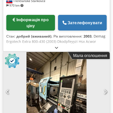
Trenčianske Stankovce
970 km
Інформація про
Зателефонувати
ціну
Стан:
добрий (вживаний)
, Рік виготовлення:
2003
, Demag
Ergotech Extra 800-430 (2003) Dkodpfeyyzi Hsx Acwor
Мала оголошення