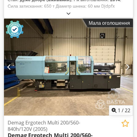
Сила затискання: 650 т Діаметр шнека: 60 мм Djdpfx
Aoyzylvscwekr Відстань між колоннами V: 1020 мм Відстань
між колоннами H: 1020 мм Тип: Горизонтальний Привід:
Мала оголошення
Гідравлічний
1
/
22
Demag Ergotech Multi 200/560-
840h/120V (2005)
Demag
Ergotech Multi 200/560-