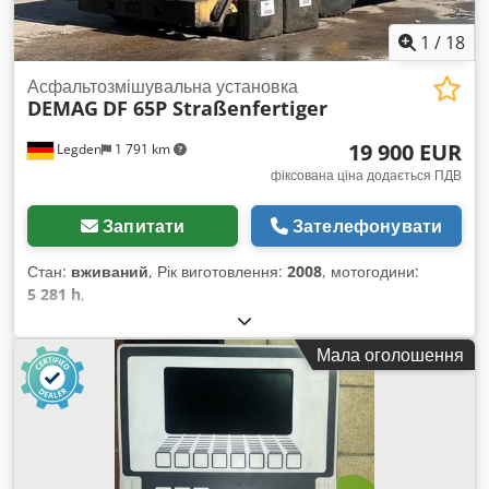
1
/
18
Асфальтозмішувальна установка
DEMAG
DF 65P Straßenfertiger
19 900 EUR
Legden
1 791 km
фіксована ціна додається ПДВ
Запитати
Зателефонувати
Стан:
вживаний
, Рік виготовлення:
2008
, мотогодини:
5 281 h
,
Мала оголошення