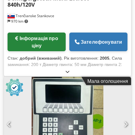
840h/120V
Trenčianske Stankovce
970 km
Інформація про
Зателефонувати
ціну
Стан:
добрий (вживаний)
, Рік виготовлення:
2005
, Сила
замикання: 200 т Діаметр гвинта: 50 мм Діаметр гвинта 2:
22 мм Djdpfx Aoyz Tmyscwskr Відстань між стійками V: 580
мм Відстань між стійками H: 580 мм Тип:
Мала оголошення
Багатокомпонентний (2К впорскування) Привід:
Гідравлічний 2x гідравлічний клапан