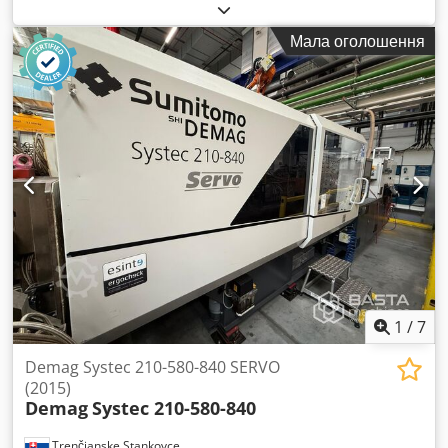
Dedpfx Ajy Eyq Hecwokr
Мала оголошення
1
/
7
Demag Systec 210-580-840 SERVO
(2015)
Demag
Systec 210-580-840
Trenčianske Stankovce