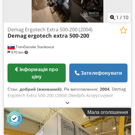
1
/
10
Demag Ergotech Extra 500-200 (2004)
Demag
ergotech extra 500-200
Trenčianske Stankovce
970 km
Інформація про
Зателефонувати
ціну
Стан:
добрий (вживаний)
, Рік виготовлення:
2004
, Demag
Ergotech Extra 500-200 (2004) Dkedpfx Acoyyzuvjwor
Мала оголошення