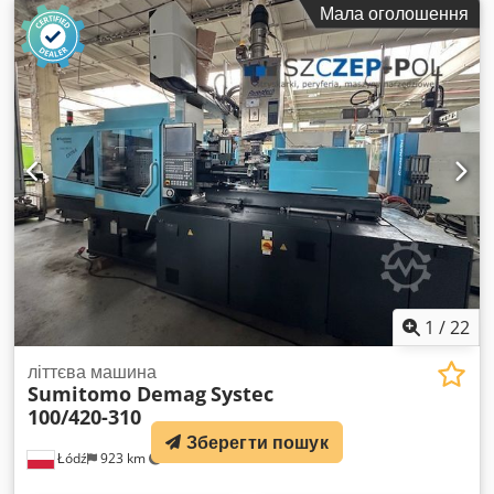
Ціна: за запитом
Мала оголошення
1
/
22
літтєва машина
Sumitomo Demag
Systec
100/420-310
Зберегти пошук
Łódź
923 km