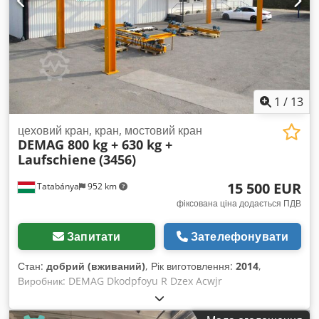
145-1 Модель двигуна: Demag ZBA90 A4 B020 Потужність:
1,1 кВт Живлення: 3×400 В змінного струму, 50 Гц Напруга
гальма: 180 В постійного струму Номінальний струм: 2,80 А
Швидкість обертання двигуна: 1400 об/хв Вихідна
швидкість: приблизно 23 об/хв Передавальне число: i = 60,1
Гальмівний момент: 20 Нм Cos φ: 0,75 Ступінь захисту: IP54
Клас ізоляції: F Маса: 21,2 кг
1
/
13
цеховий кран, кран, мостовий кран
DEMAG 800 kg + 630 kg +
Laufschiene
(3456)
15 500 EUR
Tatabánya
952 km
фіксована ціна додається ПДВ
Запитати
Зателефонувати
Стан:
добрий (вживаний)
, Рік виготовлення:
2014
,
Виробник: DEMAG Dkodpfoyu R Dzex Acwjr
Вантажопідйомність: 860 кг + 630 кг (оснащено двома
кранами) Точні технічні розміри вказані на фотографіях.