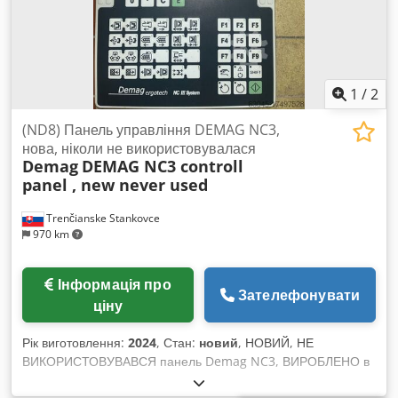
1
/
2
(ND8) Панель управління DEMAG NC3,
нова, ніколи не використовувалася
Demag
DEMAG NC3 controll
panel , new never used
Trenčianske Stankovce
970 km
Інформація про
Зателефонувати
ціну
Рік виготовлення:
2024
, Стан:
новий
, НОВИЙ, НЕ
ВИКОРИСТОВУВАВСЯ панель Demag NC3, ВИРОБЛЕНО в
Німеччині. Ширина 30 см, висота 5 см, довжина 50 см. ТИП: