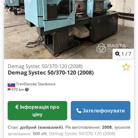
1
/
7
Demag Systec 50/370-120 (2008)
Demag
Systec 50/370-120 (2008)
Trenčianske Stankovce
970 km
Інформація про
Зателефонувати
ціну
Стан:
добрий (вживаний)
, Рік виготовлення:
2008
, зусилля
затискання:
500 кН
, Demag Systec 50/370-120 (2008)