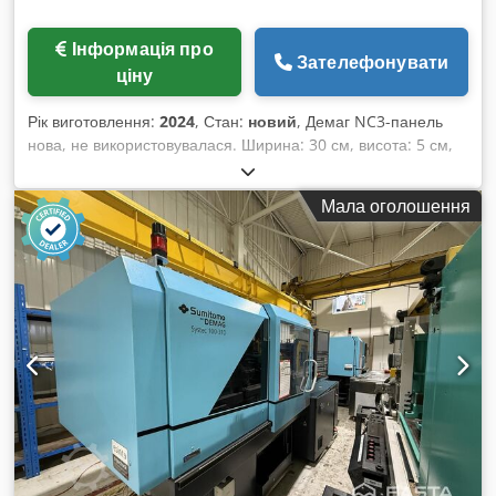
Інформація про
Зателефонувати
ціну
Рік виготовлення:
2024
, Стан:
новий
, Демаг NC3-панель
нова, не використовувалася. Ширина: 30 см, висота: 5 см,
довжина: 50 см. Dksdpfx Acsqvuinowor
Мала оголошення