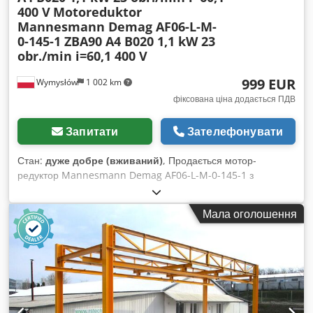
400 V
Motoreduktor
Mannesmann Demag AF06-L-M-
0-145-1 ZBA90 A4 B020 1,1 kW 23
obr./min i=60,1 400 V
999 EUR
Wymysłów
1 002 km
фіксована ціна додається ПДВ
Запитати
Зателефонувати
Стан:
дуже добре (вживаний)
, Продається мотор-
редуктор Mannesmann Demag AF06-L-M-0-145-1 з
трифазним двигуном Demag ZBA90 A4 B020. Пристрій
повністю справний, протестований і готовий до роботи.
Мала оголошення
Зовнішній стан хороший, є звичайні ознаки використання.
Примітки: Dsdpfxozpbufs Acwjkr одне монтажне вухо було
обрізано – це не впливає на роботу чи правильне
встановлення мотор-редуктора, на пластиковому кожусі
двигуна є невелика тріщина, яка не впливає на роботу
пристрою. Технічні характеристики: Виробник:
Mannesmann Demag AG Модель редуктора: AF06-L-M-0-