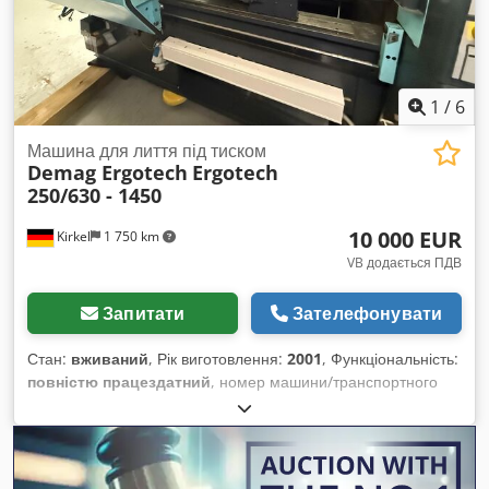
1
/
6
Машина для лиття під тиском
Demag Ergotech
Ergotech
250/630 - 1450
10 000 EUR
Kirkel
1 750 km
VB додається ПДВ
Запитати
Зателефонувати
Стан:
вживаний
, Рік виготовлення:
2001
, Функціональність:
повністю працездатний
, номер машини/транспортного
засобу:
878 0730
, зусилля затискання:
2 500 кН
, відстань
між колонами:
630 мм
, мінімальна висота форми:
330 мм
,
сила викидувача:
69 000 N
, хід виштовхувача:
200 мм
, хід
відкривання:
675 мм
, довжина пластини:
950 мм
, ширина