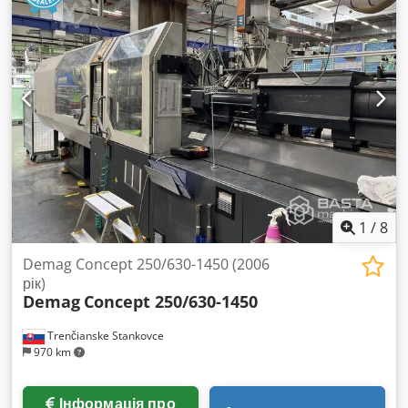
1
/
8
Demag Concept 250/630-1450 (2006
рік)
Demag
Concept 250/630-1450
Trenčianske Stankovce
970 km
Інформація про