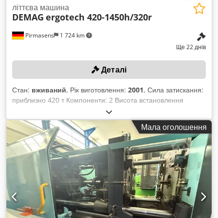
літтєва машина
DEMAG
ergotech 420-1450h/320r
Pirmasens
1 724 km
Ще 22 днів
Деталі
Стан:
вживаний
, Рік виготовлення:
2001
, Сила затискання:
приблизно 420 т Компоненти: 2 Висота встановлення
форми: приблизно 651 / 1100 мм Хід відкривання:
приблизно 400 / 880 мм Відстань між направляючими
Мала оголошення
стержнями: приблизно 900 × 800 мм Діаметр
горизонтального шнека: приблизно 60 мм Діаметр
вертикального шнека: приблизно 30 мм Співвідношення
L/D: 1 / 20 Djdpfx Aezl S Nlocwskr Кількість виштовхувачів: 4
Спеціальне обладнання: голчастий затвор Зони гарячого
розподільника: 36 Продуктивність: приблизно 243 л/хв
Частота: 50 Гц Напруга живлення: 3 × 400 В Тиск:
приблизно 190 бар Струм 1: 156,5 А Струм 2: 169 А Струм
3: 100 А Вага: приблизно 17,7 т