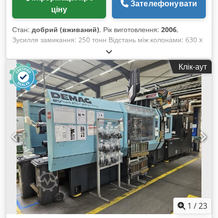
Зателефонувати
ціну
Стан:
добрий (вживаний)
, Рік виготовлення:
2006
,
Зусилля замикання: 250 тонн Відстань між колонами: 630 x
630 мм Висота форми: 330 x 830 мм Хід відкривання: 675
мм Максимальний діаметр: 1505 мм Діаметр шнека: 50 мм
Клік-аут
Обсяг упорску: 530 см³ Маса впорску: 482 г Dkedpfxergw
Exj Acwsr Тиск впорску: 2426 бар Ядра: 2, гарячі канали: 12
+ робот Demag ergotech W733-0174 Рік виробництва: 2006
Вантажопідйомність маніпулятора: 10 кг Кількість осей: 3
Максимальний робочий діапазон: 1000 мм X, 900 мм Y,
1400 мм Z, 2500 мм
1
/
23