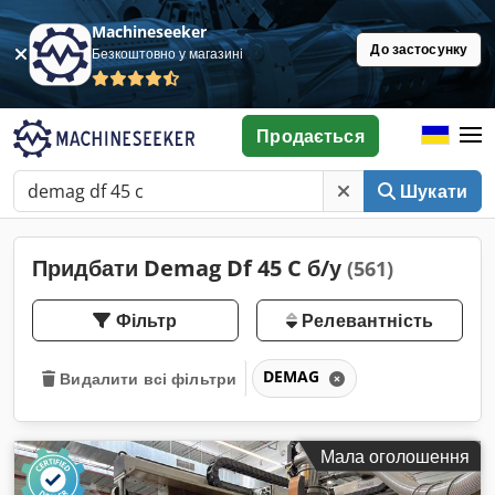
Machineseeker
До застосунку
Безкоштовно у магазині
Продається
Шукати
Придбати Demag Df 45 C б/у
(561)
Фільтр
Релевантність
DEMAG
Видалити всі фільтри
Мала оголошення