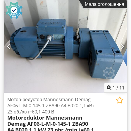
6EJ5 398-0DE14. Djdjuz Uq Espfx Acwskr
Мала оголошення
1
/
11
Мотор-редуктор Mannesmann Demag
AF06-L-M-0-145-1 ZBA90 A4 B020 1,1 кВт
23 об./хв i=60,1 400 В
Motoreduktor Mannesmann
Demag AF06-L-M-0-145-1 ZBA90
A4 B020 1,1 kW 23 obr./min i=60,1