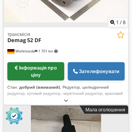
живлення: 3×400 В Частота: 50 Гц Максимальний
споживаний струм: 167 А Габарити та вага Загальна
довжина: 6500 мм Загальна ширина: 1900 мм Загальна
1
/
8
висота: 2300 мм Маса машини (нетто): 13 100 кг
трансмісія
Demag
52 DF
Wiefelstede
1 701 km
Інформація про
Зателефонувати
ціну
Стан:
добрий (вживаний)
, Редуктор, циліндричний
редуктор, кутовий редуктор, черв'ячний редуктор, крановий
редуктор Dksdpoziaq Sefx Acwsr -Виробник: Demag, тип
редуктора 52 DF -Передавальне число: i = 10,7 -Вал: Ø 25 x
Мала оголошення
60 мм -Розміри: 230/252/H252 мм -Вага: 17,2 кг