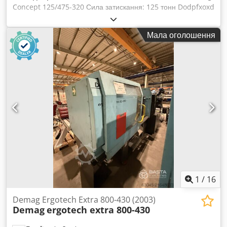
Concept 125/475-320 Сила затискання: 125 тонн Dodpfxoxd
Sz Ej Acwjkr 2 x витягувачі серцевин на рухомих плитах +
Робот Demag W621-1831: X-550, Y-1000, Z-2000 (2004)
Мала оголошення
1
/
16
Demag Ergotech Extra 800-430 (2003)
Demag
ergotech extra 800-430