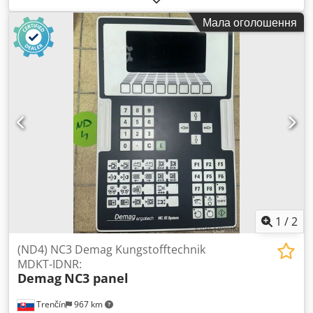
Acwor
Мала оголошення
1
/
2
(ND4) NC3 Demag Kungstofftechnik
MDKT-IDNR:
Demag
NC3 panel
Trenčín
967 km