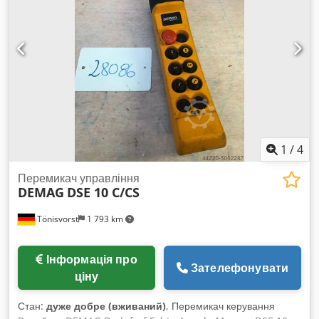
1
/
4
Перемикач управління
DEMAG
DSE 10 C/CS
Tönisvorst
1 793 km
Інформація про
Зателефонувати
ціну
Стан:
дуже добре (вживаний)
, Перемикач керування