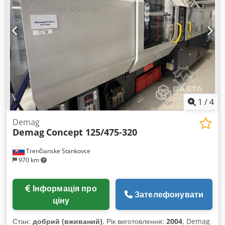
1
/
4
Demag
Demag
Concept 125/475-320
Trenčianske Stankovce
970 km
Інформація про
Зателефонувати
ціну
Стан:
добрий (вживаний)
, Рік виготовлення:
2004
, Demag