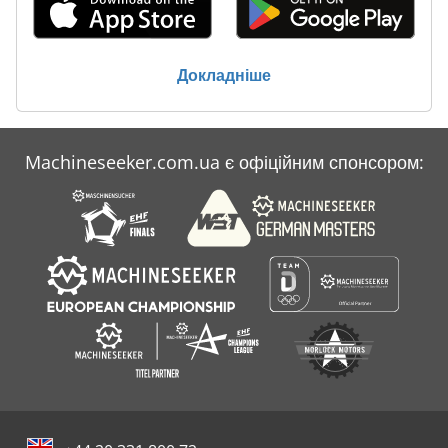
Для Передпосівного Обробітку
Лист
Докладніше
Обладнання Для Дайвингу
Портал Дриль
Machineseeker.com.ua є офіційним спонсором:
Пристрій Автоматичної Подачі
Тісто Виробництва