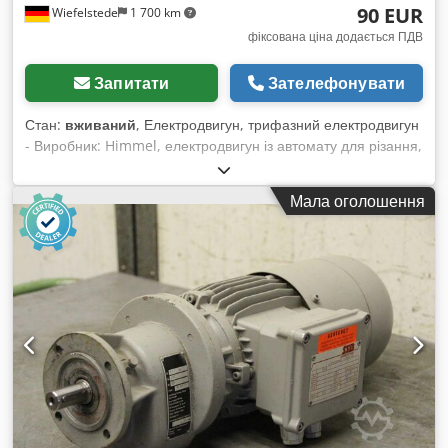
90 EUR
Wiefelstede
1 700 km
фіксована ціна додається ПДВ
Запитати
Зателефонувати
Стан:
вживаний
, Електродвигун, трифазний електродвигун
- Виробник: Himmel, електродвигун із автомату для різання,
свердління та фрезерування Rapid DGL / BFA - Тип: 2 HR
80 - Потужність: 1,3 кВт - Оберти: 2820 об/хв - Вал: Ø 19 x
Мала оголошення
40 мм - Тип конструкції: B14 - Клас захисту: IP 54
Dksdpfjgzwxzsx Aagsr - Габарити: 270/200/В250 мм - Вага:
11 кг