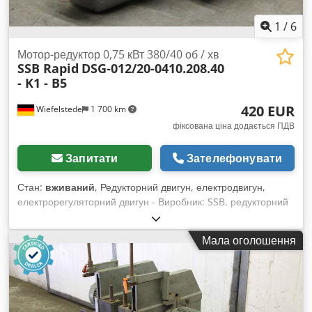
1
/
6
Мотор-редуктор 0,75 кВт 380/40 об / хв
SSB Rapid
DSG-012/20-0410.208.40
- K1 - B5
420 EUR
Wiefelstede
1 700 km
фіксована ціна додається ПДВ
Запитати
Зателефонувати
Стан:
вживаний
, Редукторний двигун, електродвигун,
електрорегуляторний двигун - Виробник: SSB, редукторний
двигун з автомату розпилу, свердління та фрезерування
Rapid DGL / BFA - Тип: DSG-012/20-0410.208.40 - K1 - B5 -
Мала оголошення
Редуктор: Тип 012 i = 6,98 - Обороти: 380/40 об/хв -
Потужність: 0,75 кВт - Конструктивне виконання: B14 - Круг
розташування отворів: Ø 100 мм (Ø10 мм) - Вал: Ø 20 x 40
мм - Ступінь захисту: IP 44 - Гальмо: 24 В 1,3 А Dkjdpogzwx
Tefx Aagjr - Розміри: 515/230/В170 мм - Вага: 22 кг