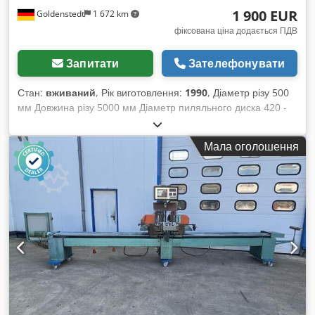
1 900 EUR
Goldenstedt
1 672 km
фіксована ціна додається ПДВ
Запитати
Зателефонувати
Стан:
вживаний
, Рік виготовлення:
1990
, Діаметр різу 500
мм Довжина різу 5000 мм Діаметр пиляльного диска 420 -
500 мм Габарити прибл. 6400 x 1500 x 1600 мм Dkjdpsv U
Dlujfx Aagsr Вага прибл. 1600 кг Плавне подавання
Мала оголошення
Керівництво з експлуатації та перелік запасних частин у
наявності Пневматичне подавання, плавно регульоване
Поздовжнє регулювання з двигуном та цифровим дисплеєм