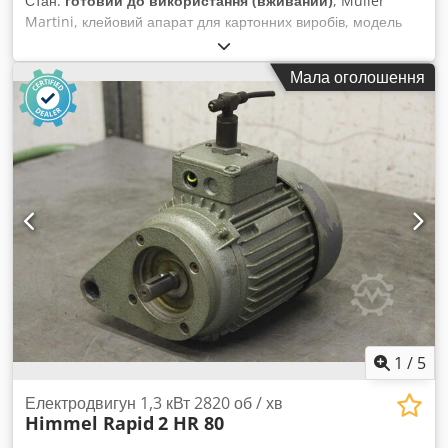
Стан:
готовий до використання (вживаний)
, Müller
Martini, клейовий апарат для картонних виробів, модель
315, для машини 3680. Dksdedykhhepfx Aagor
Мала оголошення
1
/
5
Електродвигун 1,3 кВт 2820 об / хв
Himmel Rapid
2 HR 80