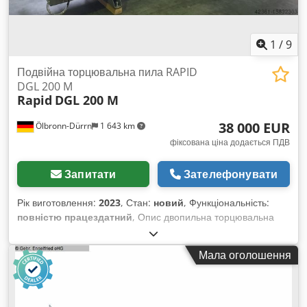
1
/
9
Подвійна торцювальна пила RAPID
DGL 200 M
Rapid
DGL 200 M
38 000 EUR
Ölbronn-Dürrn
1 643 km
фіксована ціна додається ПДВ
Запитати
Зателефонувати
Рік виготовлення:
2023
, Стан:
новий
, Функціональність:
повністю працездатний
, Опис двопильна торцювальна
пила RAPID DGL 200 M Dkodpstdgitofx Aagor Робоча
довжина: 5 100 мм Робоча висота: 160 мм Поворотна: так
Мала оголошення
Система розпилення для алюмінію наявна Обмежувач
короткомірних розмірів наявний Розетка для зовнішнього
аспіратора наявна Вертикальний пристрій для затискання
наявний Мобільний роликовий конвеєр (подача справа)