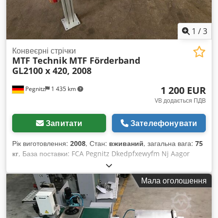
1
/
3
Конвеєрні стрічки
MTF Technik
MTF Förderband
GL2100 x 420, 2008
1 200 EUR
Pegnitz
1 435 km
VB додається ПДВ
Запитати
Зателефонувати
Рік виготовлення:
2008
, Стан:
вживаний
, загальна вага:
75
кг
, База поставки: FCA Pegnitz Dkedpfxewyfm Nj Aagor
Термін поставки: за домовленістю Умови оплати: 100%
передоплата до отримання машини, чиста сума
Мала оголошення