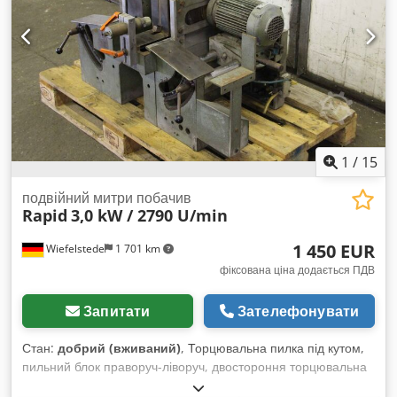
1
/
15
подвійний митри побачив
Rapid
3,0 kW / 2790 U/min
1 450 EUR
Wiefelstede
1 701 km
фіксована ціна додається ПДВ
Запитати
Зателефонувати
Стан:
добрий (вживаний)
, Торцювальна пилка під кутом,
пильний блок праворуч-ліворуч, двостороння торцювальна
пилка, пилка для обрізки та кутового різу, двосторонній