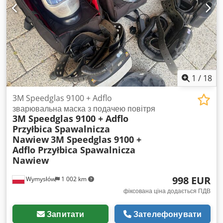
8000 аркушів/год Щільність матеріалу: 80–400 г/м²
Максимальна кількість бігів на аркуш: 20 Відстань між
бігами: 0,1 мм Точність налаштування: 0,1 мм Живлення:
230 В Споживана потужність: 2 кВт Вага: 180 кг Габарити:
1500 x 750 x 1200 мм Djdezdar Hspfx Aagskr
1
/
18
3M Speedglas 9100 + Adflo
зварювальна маска з подачею повітря
3M Speedglas 9100 + Adflo
Przyłbica Spawalnicza
Nawiew
3M Speedglas 9100 +
Adflo Przyłbica Spawalnicza
Nawiew
998 EUR
Wymysłów
1 002 km
фіксована ціна додається ПДВ
Запитати
Зателефонувати