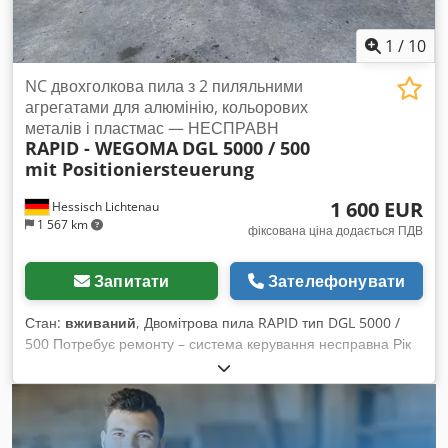
1
/
10
NC двохголкова пила з 2 пиляльними
агрегатами для алюмінію, кольорових
металів і пластмас — НЕСПРАВН
RAPID - WEGOMA
DGL 5000 / 500
mit Positioniersteuerung
1 600 EUR
Hessisch Lichtenau
1 567 km
фіксована ціна додається ПДВ
Запитати
Зателефонувати
Стан:
вживаний
, Двомітрова пила RAPID тип DGL 5000 /
500 Потребує ремонту – система керування несправна Рік
випуску: 1993 Довжина різу: 5000 мм Найкоротша довжина
відрізу: 350 мм Dodeyxy S Dopfx Aagskr Діаметр пильного
диску: 500 мм - Система керування несправна Габарити (Д
x Ш x В): 7200 x 1700 x 1850 мм Вага: 1250 кг Звільняємо