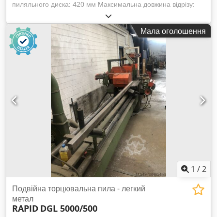
пиляльного диска: 420 мм Максимальна довжина відрізу:
5000 мм Зона різу (В x Ш): 180 x 100 мм Необхідний тиск
повітря: 6 бар Косий різ з обох сторін: 45° - 90° (ручний)
Мала оголошення
Робоча напруга: 380 / 220 В Загальна потужність:
приблизно 8,0 кВт Вага машини: за запитом Габарити
машини (ДхШхВ): приблизно 6,4 x 1,3 x 2,0 м Дискова пила з
2-ма пиляльними опорами для різання профілів під кутом
до 45°. Dkodou Nigwepfx Aagjr Мікропроцесорне
позиціонування BECKHOFF E 70-300 з абсолютним
енкодером Цифровий індикатор Хід переміщення для
кожної пильної опори = 2350 мм, моторизований Затискні
циліндри по горизонталі та вертикалі, ручні Система
розпилення Гідропневматична подача Використання
твердосплавних (HM) пиляльних дисків
1
/
2
Подвійна торцювальна пила - легкий
метал
RAPID
DGL 5000/500