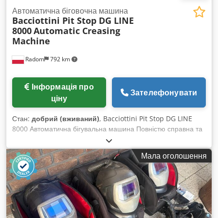
Автоматична біговочна машина
Bacciottini Pit Stop DG LINE
8000
Automatic Creasing
Machine
Radom
792 km
Інформація про
Зателефонувати
ціну
Стан:
добрий (вживаний)
, Bacciottini Pit Stop DG LINE
8000 Автоматична бігувальна машина Повністю справна та
готова до роботи. Це найефективніша система для
бігування та перфорації на ринку з міцною конструкцією.
Мала оголошення
Вироблено в Італії. Безперервна подача за допомогою
вакууму з можливістю додавання матеріалу під час роботи.
Вбудований компресор. У комплекті інструменти для
бігування та перфорації. Технічні дані: Максимальний
розмір аркуша: 500 x 700 мм Мінімальний розмір аркуша:
80 x 100 мм Максимальна швидкість (для формату A4):