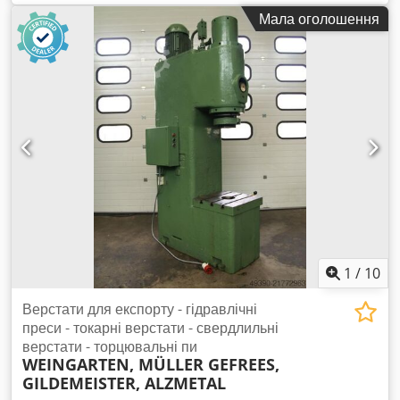
профілювальний верстат - Двостороння торцювальна
Мала оголошення
пилка: пильний блок праворуч і ліворуч із пильного/
свердлильно-фрезерного автомата Rapid DGL / BFA -
Двигун: Himmel 3,0 кВт / 2790 об/хв Dedpfxogzc Iys Aagjkr -
Пильний блок: поворотний на 45° - Діаметр пильного диску:
Ø 410 мм - Ціна/відвантаження: укомплектовано - Габаритні
розміри: 1060/760/В680 мм - Загальна вага: 240 кг
1
/
10
Верстати для експорту - гідравлічні
преси - токарні верстати - свердлильні
верстати - торцювальні пи
WEINGARTEN, MÜLLER GEFREES,
GILDEMEISTER, ALZMETAL