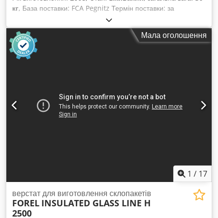
кг
, База поставки: FCA Pegnitz Термін поставки: за
домовленістю Умови оплати: 100% передоплата до
отримання машини, чиста сума Djdpfx Aajwyfm Aogokr
Мала оголошення
1
/
17
верстат для виготовлення склопакетів
FOREL
INSULATED GLASS LINE H
2500