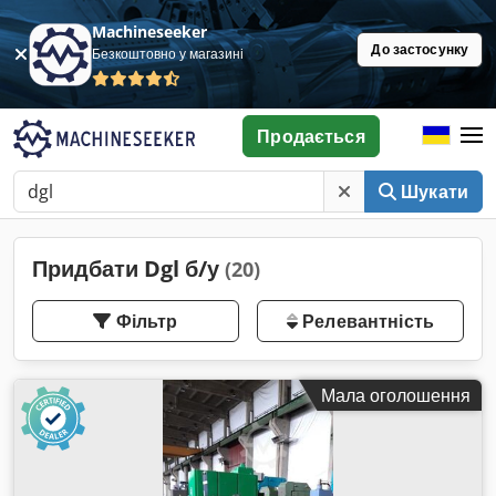
Machineseeker
До застосунку
Безкоштовно у магазині
Продається
Шукати
Придбати Dgl б/у
(20)
Фільтр
Релевантність
Мала оголошення