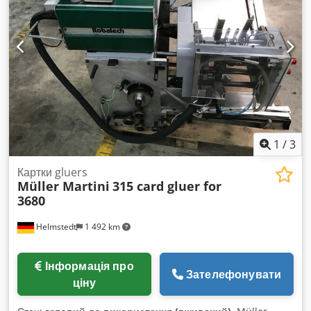
1
/
3
Картки gluers
Müller Martini
315 card gluer for
3680
Helmstedt
1 492 km
Інформація про
Зателефонувати
ціну