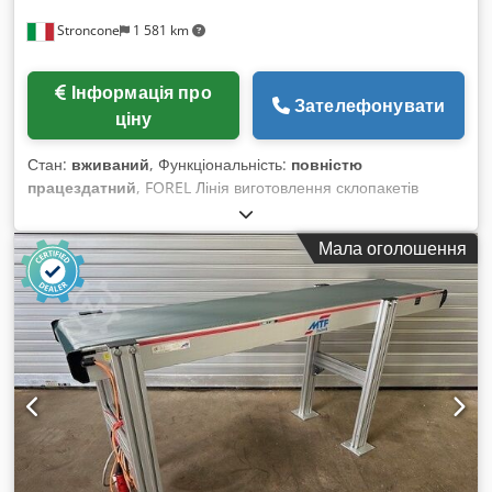
Stroncone
1 581 km
Інформація про
Зателефонувати
ціну
Стан:
вживаний
, Функціональність:
повністю
працездатний
, FOREL Лінія виготовлення склопакетів
Dkedpfxsy If Ayj Aagjr - Мийна машина (6 щіток, підходить
для Low-E) FOREL VW2500 (2009) Макс. висота: 2500 мм
Мала оголошення
Мін. розміри: 310x160 мм Товщина: 3-40 мм - Сканер LISEC
(2014) - Газовий прес FOREL APG 250 (2009) Макс. розміри:
2500x4500 мм Мін. розміри: 190x320 мм Максимальне
ручне відкривання: 69 мм Робочий напрям: Справа наліво