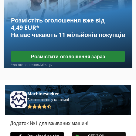
Gdm
Kbk
Розмістіть оголошення вже від
4,49 EUR
*
Ktl
На вас чекають
11 мільйонів покупців
Rapid Dgl
Schuler
Розмістити оголошення зараз
Sls
*за оголошення/місяць
Tgl 10859
Tgl 10860
Machineseeker
Безкоштовно у магазині
Гідравлічні Клин
Дирокол Листового Металу
Додаток №1 для вживаних машин!
Для Дезінфекції