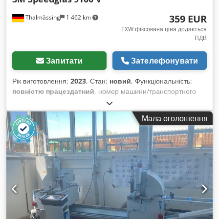
359 EUR
Thalmässing
1 462 km
EXW фіксована ціна додається
ПДВ
Запитати
Зателефонувати
Рік виготовлення:
2023
, Стан:
новий
, Функціональність:
повністю працездатний
, номер машини/транспортного
засобу:
9822045
, Розмір поля зору: 45 x 93 мм Автоматичне
вмикання: Ні Зварювальні маски серії 3M™ Speedglas™
Мала оголошення
9100 захищають очі та обличчя від випромінювання, тепла
й іскор, одночасно забезпечуючи точний огляд деталі.
Вибравши зварювальну маску 3M™ Speedglas™ серії 9100,
ви отримуєте автоматичну маску для зварювання з
додатковими бічними вікнами та сімома змінними
ступенями затемнення (5, 8 та 9–13) для більшості дугових
процесів. Світлофільтр 3M™ Speedglas™ серії 9100
вирізняється чудовою оптичною якістю, з рівномірним
затемненням і мінімальними спотвореннями по всьому
полю зору. Можливе встановлення додаткових бічних вікон