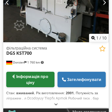
1
/
10
фільтраційна система
DGS
KST700
Dorsten
1 760 km
Інформація про
Зателефонувати
ціну
Стан:
вживаний
, Рік виготовлення:
2001
, Потужність за
літражем . л Dcodoyuy Tlepfx Apmok Робочий тиск . бар
Об’єм охолоджуючої рідини . л Технічні дані надані
виробником або оператором і, відповідно, не є для нас
Мала оголошення