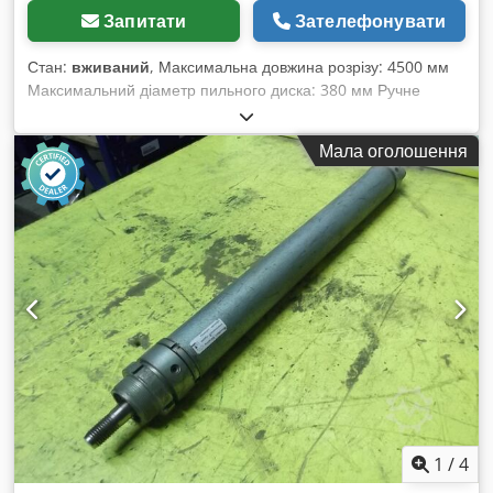
Запитати
Зателефонувати
Стан:
вживаний
, Максимальна довжина розрізу: 4500 мм
Максимальний діаметр пильного диска: 380 мм Ручне
позиціювання пильного агрегата з цифровим дисплеєм для
відображення довжини Діапазон розрізу при 90°: 195 x 120
Мала оголошення
мм Діапазон розрізу при 45°: 135 x 120 мм Система
мінімального змащування Пневматичні пристрої для
фіксації матеріалу Можливість виконання косих розрізів з
обох боків Управління двома руками Dodpfx Apozi A
Uajmock
1
/
4