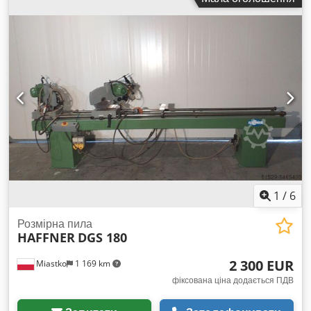
установок • Роликовий конвеєр: 1,5 м, мобільний, ширина
для витягування 400 мм • Опора заготовки: Мобільний тип •
Витяжний пристрій: В комплекті для DG 244, 230/400В,
50Гц, 2х2,2кВт
1
/
6
Розмірна пила
HAFFNER
DGS 180
2 300 EUR
Miastko
1 169 km
фіксована ціна додається ПДВ