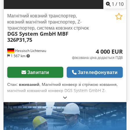
1
/
10
Магнітний ковзний транспортер,
ковзний магнітний транспортер, Z-
транспортер, система ковзних стрічок
DGS System GmbH
MBF
326P31,75
4 000 EUR
Hessisch Lichtenau
1 567 km
фіксована ціна додається ПДВ
Запитати
Зателефонувати
Стан:
вживаний
, Магнітний конвеєр зі стрічкою ковзання,
магнітний ковзаючий конвеєр DGS System GmbH Z-
подібний конвеєр, система ковзаючої стрічки,
транспортерна стрічка, магнітний стрічковий транспортер
Тип №: MBF 326P31,75 Виробничий №: 44489-10 Рік
випуску: 2017 Ширина жолоба – 300 мм Відстань між
постійними магнітами – 250 мм Довжина вставки – близько
3400 мм (до монтажного корпусу) Довжина вставки –