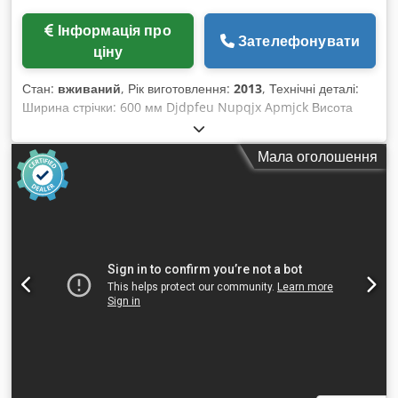
Інформація про
Зателефонувати
ціну
Стан:
вживаний
, Рік виготовлення:
2013
, Технічні деталі:
Ширина стрічки: 600 мм Djdpfeu Nupqjx Apmjck Висота
подачі: C= 1800 мм Напруга: 460 / 60 В / Гц Загальна
потужність: 3,5 кВт Вага машини приблизно: 2300 кг Розміри
Мала оголошення
машини (ДхШхВ): прибл. 8,45 x 1,35 x 3,0 м Шарнірний
стрічковий конвеєр З баком для охолоджуючої рідини
включно з насосом, продуктивність подачі 250 л/хв,
достатня для висоти подачі 25 м. Дуже гарний, мало
використовуваний стан б/в. Довжина завантажувального
жолобу для стружки Ax= 3000 мм (надставка з металевим
кожухом із гумовим покриттям, довжина 3000 x ширина
1100 мм) Загальна довжина лотка – 5000 мм Конвеєр для
стружки оснащено 4-ма обертальними колесами під
основою, може бути закріплений до підлоги болтами.