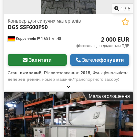
1
/
6
Конвеєр для сипучих матеріалів
DGS
SSF600P50
2 000 EUR
Kuppenheim
1 681 km
фіксована ціна додається ПДВ
Запитати
Зателефонувати
Стан:
вживаний
, Рік виготовлення:
2018
, Функціональність:
неперевірений
, номер машини/транспортного засобу:
45940-30
, загальна вага:
2 150 кг
, Велика конвеєрна стрічка
на продаж Dcedjv N I E Ijpfx Apmok Вага: 2150 кг
Мала оголошення