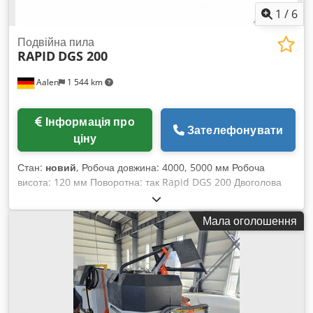
1
/
6
Подвійна пила
RAPID
DGS 200
Aalen
1 544 km
Інформація про
Зателефонувати
ціну
Стан:
новий
, Робоча довжина: 4000, 5000 мм Робоча
висота: 120 мм Поворотна: так Rapid DGS 200 Двоголова
торцювальна пилка Dcedpfjxmk Amox Apmok ----- З
діаметром пильного диска 420 мм, ручним налаштуванням
Мала оголошення
довжини з цифровою індикацією довжини. Гарантована
ідеальна точність розміру та кута. Для цього ми
використовуємо точні та ефективні технології руху:
Напрямні з кульковими втулками для регулювання довжини,
пружинене поворотне агрегати для зручного та безпечного
налаштування кута між 45° і 90°. Налаштування довжини та