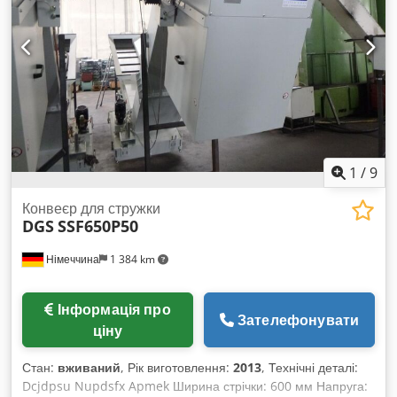
1
/
9
Конвеєр для стружки
DGS
SSF650P50
Німеччина
1 384 km
Інформація про
Зателефонувати
ціну
Стан:
вживаний
, Рік виготовлення:
2013
, Технічні деталі:
Dcjdpsu Nupdsfx Apmek Ширина стрічки: 600 мм Напруга: