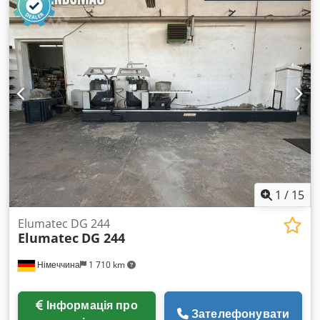
2 x 2,5 к.с. (близько 1,8 кВт) Живлення 380 В, 50 Гц Робочий
тиск 6 атм. Вага 615 кг Технічний стан: Dcodpfx
Asxvmqxepmok Машина була у використанні, технічно
справна, має сліди експлуатації, відповідні до свого віку (рік
випуску 1977). Запрошую зв'язатися для організації огляду
та тестування машини. Можливий самовивіз або доставка
після узгодження умов.
1
/
15
Elumatec DG 244
Elumatec
DG 244
Німеччина
1 710 km
Інформація про
Зателефонувати