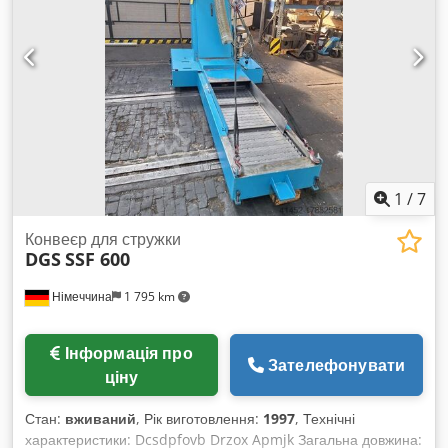
- Приймальний насосний резервуар (виробник: ARP) -
Вібраційне сито - Шафа керування Установка повністю
працездатна та готова до вивозу. Dcodsri N D Ispfx Apmok
1
/
7
Конвеєр для стружки
DGS
SSF 600
Німеччина
1 795 km
Інформація про
Зателефонувати
ціну
Стан:
вживаний
, Рік виготовлення:
1997
, Технічні
характеристики: Dcsdpfovb Drzox Apmjk Загальна довжина: