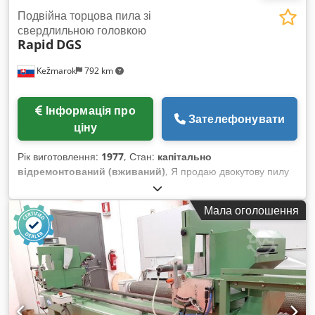
Подвійна торцова пила зі
свердлильною головкою
Rapid
DGS
Kežmarok
792 km
Інформація про
Зателефонувати
ціну
Рік виготовлення:
1977
, Стан:
капітально
відремонтований (вживаний)
, Я продаю двокутову пилу
Rapid DGS, рік випуску 1977. Поворотні головки.
Свердлильні головки з обох боків спереду включені. Дуже
Мала оголошення
хороший стан. Доступна відразу. Dedpfxsd N Rb De
Apmeck