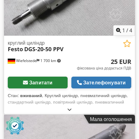
1
/
4
круглий циліндр
Festo
DGS-20-50 PPV
25 EUR
Wiefelstede
1 700 km
фіксована ціна додається ПДВ
Запитати
Зателефонувати
Стан:
вживаний
, Круглий циліндр, пневматичний циліндр,
стандартний циліндр, повітряний циліндр, пневматичний
поршень, повітряний поршень - Хід: 50 мм - Діаметр
поршня: 20 мм - Поршневий шток: Ø 8 мм - Ціна: за штуку
Мала оголошення
Dsdofbg N Hopfx Apmock - Кількість: 2 шт. - Габарити: Ø
27/188 мм - Вага: 0,3 кг/шт.