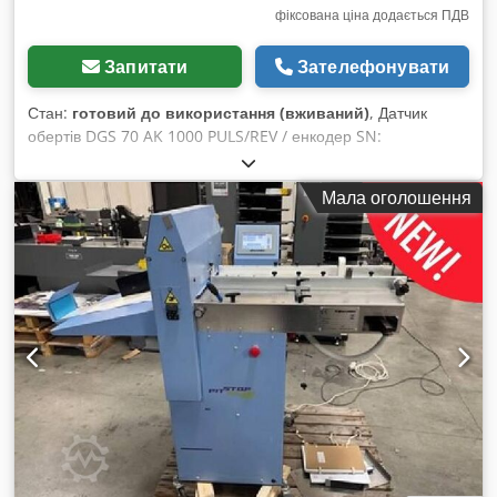
фіксована ціна додається ПДВ
Запитати
Зателефонувати
Стан:
готовий до використання (вживаний)
, Датчик
обертів DGS 70 AK 1000 PULS/REV / енкодер SN:
5PK0002E0K02, вживаний, у гарному стані збереження,
повністю справний, комплектація згідно з фотографіями.
Мала оголошення
Dcedpetxuhfefx Apmsk