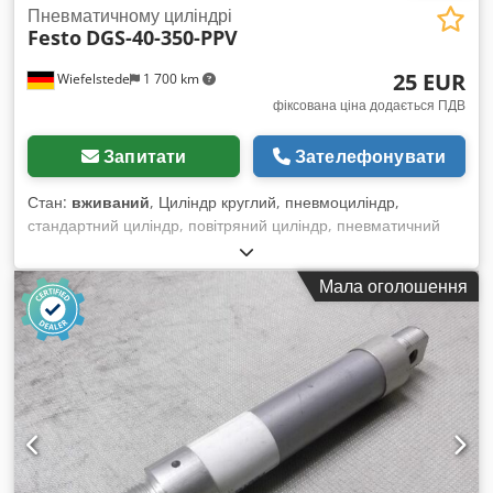
Пневматичному циліндрі
Festo
DGS-40-350-PPV
25 EUR
Wiefelstede
1 700 km
фіксована ціна додається ПДВ
Запитати
Зателефонувати
Стан:
вживаний
, Циліндр круглий, пневмоциліндр,
стандартний циліндр, повітряний циліндр, пневматичний
шток, повітряний шток - Хід поршня: 350 мм - Поршень: Ø
40 мм - Поршнева штока: Ø 16 мм - Загальна довжина: 580
Мала оголошення
мм - Загальна довжина у розширеному стані: 930 мм
Dcsdpfx Ajdk I T Topmsk - Демпфування у кінцевих
положеннях: регулюється з обох боків - Кількість: 2 шт. у
наявності - Ціна: за одиницю - Розміри: 52/H580 мм - Вага:
4,3 кг