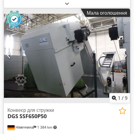
460 / 60 В / Гц Загальна потужність: 3,5 кВт Вага машини
приблизно: 2300 кг Габаритні розміри (ДxШxВ): прибл. 9,0 x
Мала оголошення
1,4 x 3,0 м Шарнірний стрічковий конвеєр, невикористаний
З баком для охолоджувальної рідини, включаючи насос
(занурювальний вертикальний насос), продуктивність – 250
л/хв, чого достатньо для висоти подачі 25 м. Зона подачі
стружки (довжина A) макс. 3000 мм (з насадкою та
металевим лотком з гумовим покриттям 3000 x 1100 мм)
Загальна довжина зони входу – 5000 мм Ширина стрічки (H)
– 600 мм Висота вивантаження (C) над підлогою – 1800 мм
Транспортер для стружки оснащений чотирма поворотними
колесами знизу та може бути закріплений до підлоги
болтовими гвинтами.
1
/
9
Конвеєр для стружки
DGS
SSF650P50
Німеччина
1 384 km