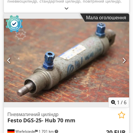
пневмоциліндр, стандартний циліндр, повітряний циліндр,
пневматичний поршень, повітряний поршень Dcsdpfxefbbr
Is Apmjk - Хід: 140 мм - Діаметр поршня: 25 мм - Шток
Мала оголошення
поршня: 10 мм - Ціна: за штуку - Кількість: 2 шт. - Габарити:
Ø 33/280 мм - Вага: 0,8 кг/шт.
1
/
6
Пневматичний циліндр
Festo
DGS-25- Hub 70 mm
20 EUR
Wiefelstede
1 701 km