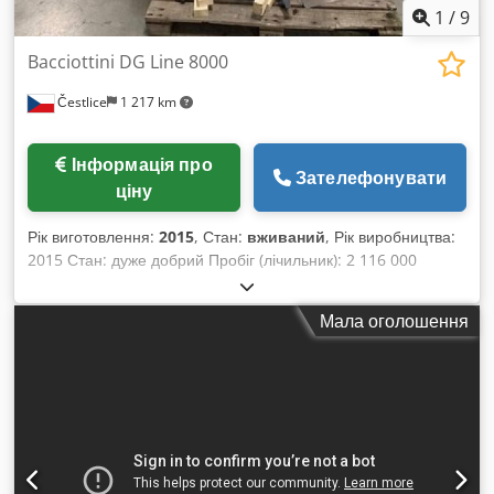
1
/
9
Bacciottini DG Line 8000
Čestlice
1 217 km
Інформація про
Зателефонувати
ціну
Рік виготовлення:
2015
, Стан:
вживаний
, Рік виробництва:
2015 Стан: дуже добрий Пробіг (лічильник): 2 116 000
Технічні характеристики: Dcjdpfx Asy Hkyzjpmjk - розмір –
мін./макс. 80 x 100 мм / 500 x 700 мм - мінімальна відстань
Мала оголошення
біговки – 0,1 мм - опціональні інструменти для перфорації –
2/1 – 3/1 – 4/1, стандартний комплект для біговки -
продуктивність – 8 000 A4/год - щільність паперу – 80 – 400
г/м² Конфігурація: - біговальний інструмент фрезерований,
2 жолоби - інструмент для перфорації Перфораційна та
біговальна машина серії PIT STOP DG LINE 8000 є
вдосконаленням попередньої моделі 6500. Оснащена
зручним семидюймовим кольоровим сенсорним дисплеєм,