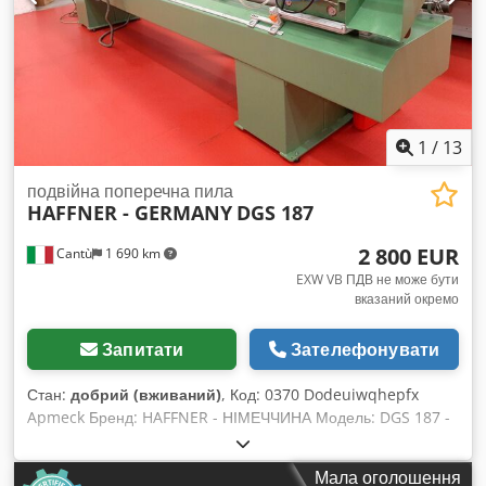
1
/
13
подвійна поперечна пила
HAFFNER - GERMANY
DGS 187
2 800 EUR
Cantù
1 690 km
EXW VB ПДВ не може бути
вказаний окремо
Запитати
Зателефонувати
Стан:
добрий (вживаний)
, Код: 0370 Dodeuiwqhepfx
Apmeck Бренд: HAFFNER - НІМЕЧЧИНА Модель: DGS 187 -
відповідає стандарту CE Двостороння торцювальна пила з
нахиленими пильними дисками для різання дерева,
Мала оголошення
алюмінію, ПВХ та інших матеріалів – стандарт CE. Технічні