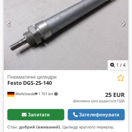
1
/
4
Пневматичні циліндри
Festo
DGS-25-140
25 EUR
Wiefelstede
1 701 km
фіксована ціна додається ПДВ
Запитати
Зателефонувати
Стан:
добрий (вживаний)
, Циліндр круглого перерізу,