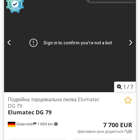
характеристики: Діаметр дисків: 500 мм, отвір – 30 мм
Кількість моторів: 2 × 2,2 кВт, 2800 об/хв Максимальна
довжина різу: 3400 мм Мінімальна довжина різу: 230 мм
Нахил дисків: 45° – 90° Електронне встановлення довжини
різу лівого вузла різання Гідропневматична подача пили
Пневматичний притиск заготовки Панель керування з
подвійними кнопками Програматор електронного
позиціонування головок Кількість виходів для
стружковідсмоктування: 2 × 120 мм Стиснене повітря: 6 бар
Габаритні розміри: 4600 x 1300 x 1650 мм (В × Ш × Г) Вага:
550 кг
1
/
7
Подвійна торцювальна пилка Elumatec
DG 79
Elumatec
DG 79
7 700 EUR
Gütersloh
1 664 km
фіксована ціна додається ПДВ