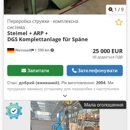
1
/
9
Переробка стружки - комплексна
система
Steimel + ARP +
DGS
Komplettanlage für Späne
25 000 EUR
Weinstadt
1 599 km
VB додається ПДВ
Запитати
Зателефонувати
Стан:
добрий (вживаний)
, Рік виготовлення:
2004
, Ми
продаємо вживану установку для переробки з наступними
компонентами (рік випуску 2004): - Дробарка стружки типу
RS 300 E з виходом для крупних фрагментів (виробник:
Мала оголошення
Steimel) - Скребковий конвеєр із захистом від
перевантаження по моменту (виробник: DGS) - Центрифуга
для стружки AZ-250 з бункером для завантаження
(виробник: ARP) - Вакуумний шлюз VSS 100 (виробник: ARP)