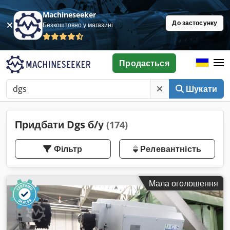
Machineseeker
До застосунку
Безкоштовно у магазині
Продається
Шукати
Придбати Dgs б/у
(174)
Фільтр
Релевантність
Мала оголошення