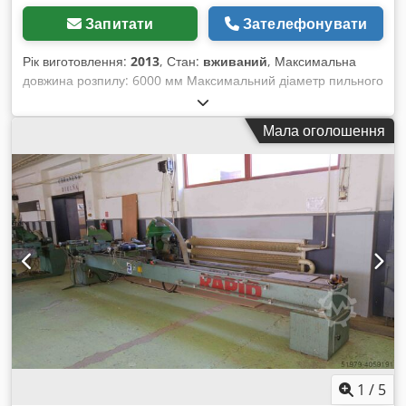
Запитати
Зателефонувати
Рік виготовлення:
2013
, Стан:
вживаний
, Максимальна
довжина розпилу: 6000 мм Максимальний діаметр пильного
диска: 550 мм Система керування E 555 на базі Windows із
сенсорним дисплеєм Поворот всередину та назовні: 22,5° -
Мала оголошення
90° - 140° Нахил кута в діапазоні від 45 до 90 градусів
Dcedpfxjzqbp Eo Apmjk Цифровий індикатор кута Роликова
платформа, що переміщується разом із заготовкою
Система відведення тирси на обох агрегатах Система
дозованого подавання охолоджуючої рідини Принтер для
друку етикеток Машина поставляється з безкоштовною
доставкою на об’єкт.
1
/
5