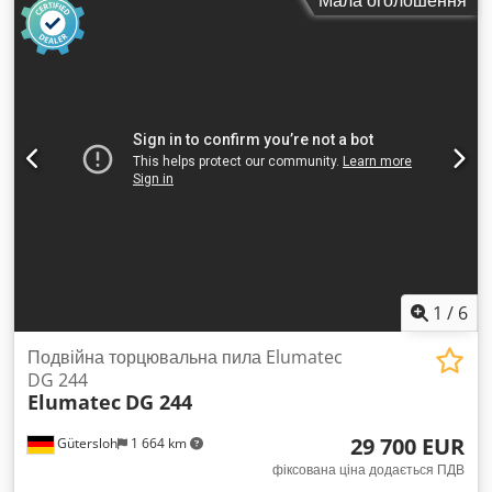
обов'язковими. Ми залишаємо за собою право на
проміжний продаж; діють виключно наші умови продажу та
бізнесу. Про нас: понад 400 власних машин на складі понад
15 000 м² складських площ, вантажопідйомність крана 70 т
понад 10 000 одиниць аксесуарів для вашої майстерні Ви
хочете продати машини, виробничі лінії або ваш бізнес —
зв’яжіться з нами. Інші пропозиції ви знайдете на нашому
веб-сайті. Огляди можливі за попередньою домовленістю.
Ми будемо раді вашому візиту. Команда Markus Hirsch
1
/
6
Подвійна торцювальна пила Elumatec
DG 244
Elumatec
DG 244
29 700 EUR
Gütersloh
1 664 km
фіксована ціна додається ПДВ