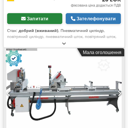
фіксована ціна додається ПДВ
Запитати
Зателефонувати
Стан:
добрий (вживаний)
, Пневматичний циліндр,
повітряний циліндр, пневматичний шток, повітряний шток,
стандартний циліндр, затискний циліндр - Виробник: Festo,
стандартний циліндр типу DGS-25- - Хід: 70 мм Dcedpfx
Мала оголошення
Apsv Rahdemek - Поршень: Ø 25 мм - Поршневий шток: Ø
10 мм / M10 - Монтажний отвір: Ø 13 мм - Макс. тиск: 12
бар - Габарити: Ø 33 x 208 мм - Вага: 0,6 кг