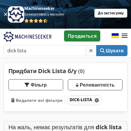
Machineseeker
До застосунку
Безкоштовно у магазині
Продається
Шукати
Придбати Dick Lista б/у
(0)
Фільтр
Релевантність
DICK-LISTA
Видалити всі фільтри
На жаль, немає результатів для
dick lista