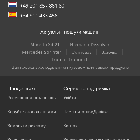
+49 201 857 861 80
+34 911 433 456
Актуальні пошуки машин:
Moretto Xd 21
Niemann Dissolver
Mercedes Sprinter
Сміттєвоз
Заточка
Trumpf Trupunch
Вантажівка з холодильним і кузовом для свіжих продуктів
Продається
Сервіс та підтримка
Розміщення оголошень
Увійти
Керуйте оголошеннями
Часті питання/Довідка
Замовити рекламу
Контакт
Знак довіри
Зразок договору купівлі-продажу