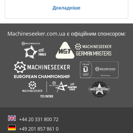
Лист
Докладніше
Сита
Сито Лоток
Machineseeker.com.ua є офіційним спонсором:
Складіть Поле Сітки
Тісто Для Піци
+44 20 331 800 72
+49 201 857 861 0