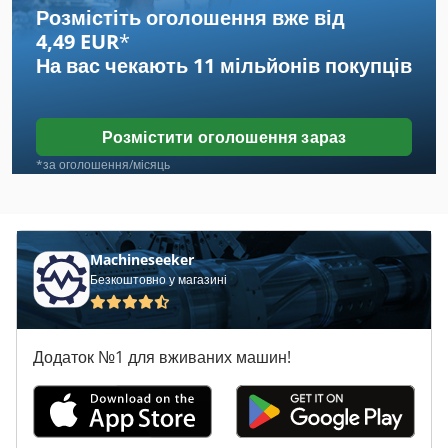
Розмістіть оголошення вже від
4,49 EUR
*
Lista
На вас чекають
11 мільйонів покупців
Lorenz
Lutz
Розмістити оголошення зараз
Raskin Rt 85
*за оголошення/місяць
Schechtl Lbx 310
Technica
Machineseeker
Безкоштовно у магазині
Veb Rochlitz Ddr Gisag
Voest Da
Додаток №1 для вживаних машин!
Wenzel Lh
Довгий Товарів Зі Складу