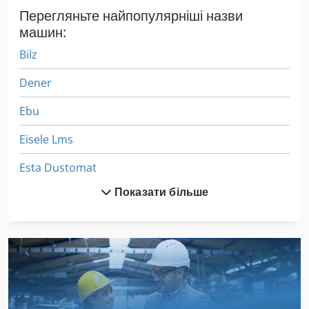
Перегляньте найпопулярніші назви
машин:
Bilz
Dener
Ebu
Eisele Lms
Esta Dustomat
Показати більше
Esta Dustomat 10
Gema Lz 170
Gildemeister Twin 65
Heckert Fss 315
Kondia Fv 1