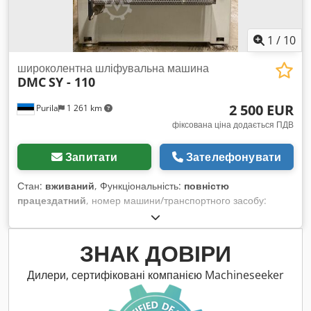
1
/
10
широколентна шліфувальна машина
DMC
SY - 110
2 500 EUR
Purila
1 261 km
фіксована ціна додається ПДВ
Запитати
Зателефонувати
Стан:
вживаний
, Функціональність:
повністю
працездатний
, номер машини/транспортного засобу:
SA002337
, Технічні дані: Робоча ширина: 1135 мм 1
комбінований блок Діаметр вала: 210 мм Максимальна
висота оброблюваного матеріалу: 160 мм Розміри
ЗНАК ДОВІРИ
шліфувальної стрічки: 1135x2200 мм Електричне підняття
Цифровий дисплей Вимикач безпеки Потужність основного
Дилери, сертифіковані компанією Machineseeker
двигуна: 11 кВт Chsdjyn N Dgspfx Ag Uea Напруга: 380В
Робочий тиск: 8 бар Регульована швидкість подачі Габаритні