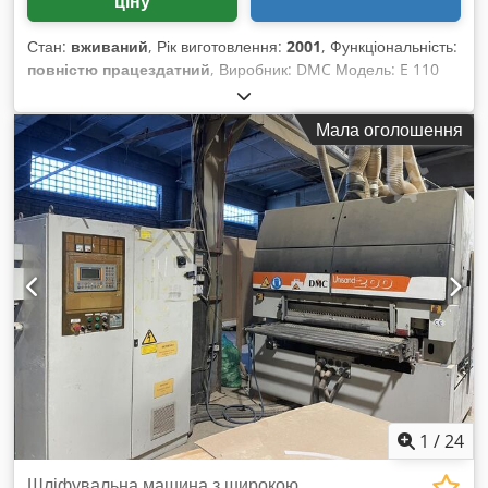
ціну
Стан:
вживаний
, Рік виготовлення:
2001
, Функціональність:
повністю працездатний
, Виробник: DMC Модель: E 110
RP Рік: 2001 Chedpfxsxwwk Eo Ag Uea
Мала оголошення
1
/
24
Шліфувальна машина з широкою