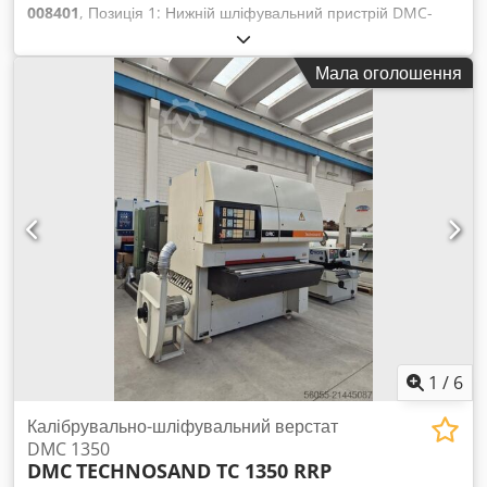
008401
, Позиція 1: Нижній шліфувальний пристрій DMC-
UNISAND K-I Cedpfx Aoywafnsg Ujha Позиція 2:
Вертикальне шліфування згори DMC-UNISAND K-I
Мала оголошення
1
/
6
Калібрувально-шліфувальний верстат
DMC 1350
DMC
TECHNOSAND TC 1350 RRP