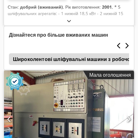
Стан:
добрий (вживаний)
, Рік виготовлення:
2001
, * 5
шліфувальних агрегатів: - 1 нижній 18,5 кВт - 2 нижній 15
кВт - 3 верхній 18,5 кВт - 4 верхній 15 кВт - 5 верхній 11 кВт
Cedst Hmg Ijpfx Ag Ujha * плавне регулювання подачі на
частотному перетворювачі (2x2.2 кВт) * електричне
Дізнайтеся про більше вживаних машин
регулювання висоти столу * пневматична осциляція *
обдув шліфувальних стрічок
а
Широколентові шліфувальні машини з робочою 
Мала оголошення