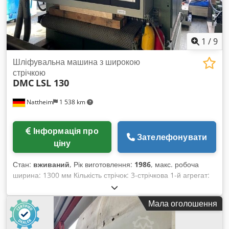
1
/
9
Шліфувальна машина з широкою
стрічкою
DMC
LSL 130
Nattheim
1 538 km
Інформація про
Зателефонувати
ціну
Стан:
вживаний
, Рік виготовлення:
1986
, макс. робоча
ширина: 1300 мм Кількість стрічок: 3-стрічкова 1-й агрегат:
башмачковий агрегат Діаметр першого вала: 100 мм
Виконання 1-го агрегата: сталевий вал/башмак 2-й агрегат:
Мала оголошення
вал/башмак Chsdovvki Nepfx Ag Uoa Діаметр другого вала:
100 мм Виконання 2-го агрегата: сталевий вал 3-й агрегат:
вал/башмак Діаметр третього вала: 100 мм Виконання 3-го