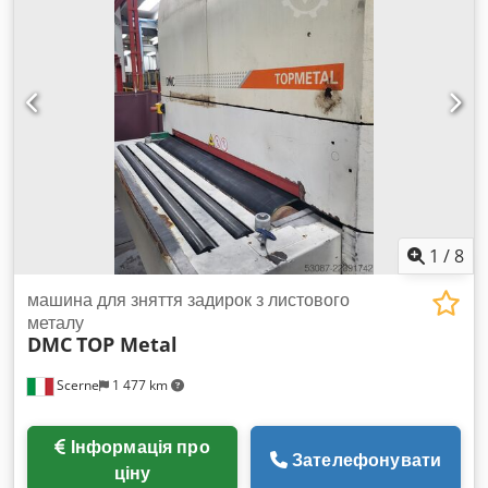
вала: канавковий сталевий вал Шліфувальний башмак 3-го
агрегата: електронні окремі секції Очисні щітки: так Лакове
шліфування можливе: так Обдув стрічки: так Вакуумний
транспортер: так Місце зберігання: Натхайм
1
/
8
машина для зняття задирок з листового
металу
DMC
TOP Metal
Scerne
1 477 km
Інформація про
Зателефонувати
ціну