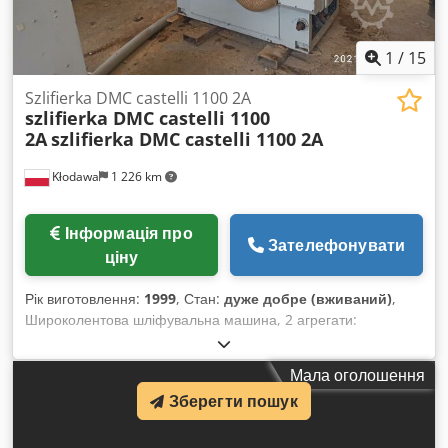
1
/
15
Szlifierka DMC castelli 1100 2A
szlifierka DMC castelli 1100
2A
szlifierka DMC castelli 1100 2A
Kłodawa
1 226 km
Інформація про
Зателефонувати
ціну
Рік виготовлення:
1999
, Стан:
дуже добре (вживаний)
,
Широколентова шліфувальна машина, 2 агрегати:
контактний вал та вал із черевиком. Нижній привід
шліфувальної машини. Потужність двигуна контактного вала
Мала оголошення
– 15 кВт, двигун із черевиком – 7,5 кВт, плавне регулювання
Зберегти пошук
подачі. Chsdpfx Ajgrdx Ueg Uea