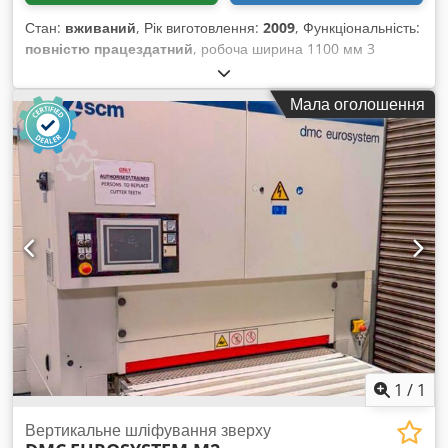
Стан:
вживаний
, Рік виготовлення:
2009
, Функціональність:
повністю працездатний
, робоча ширина 1100 мм 3
внутрішні групи операторів 1 зовнішня група операторів
Chjdpoznm S Tjfx Ag Uja охолодження стрічок за
Мала оголошення
допомогою рідини
1
/
1
Вертикальне шліфування зверху