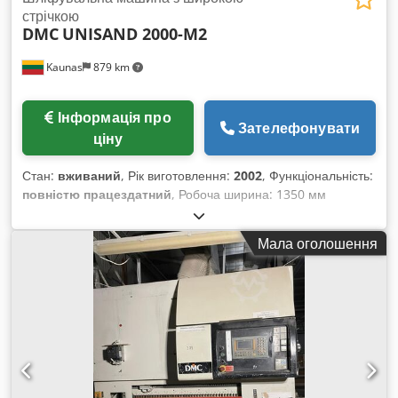
стрічкою
DMC
UNISAND 2000-M2
Kaunas
879 km
Інформація про
Зателефонувати
ціну
Стан:
вживаний
, Рік виготовлення:
2002
, Функціональність:
повністю працездатний
, Робоча ширина: 1350 мм
Максимальна товщина: 140 мм Тип: Нижній (Bottom)
Кількість одиниць: 2 Загальна встановлена потужність: 2,2
Мала оголошення
кВт Габарити (Д×Ш×В): 2700,0 × 3200,0 × 2400,0 мм Вага:
3500 кг Chjdoxwwhwjpfx Ag Usa