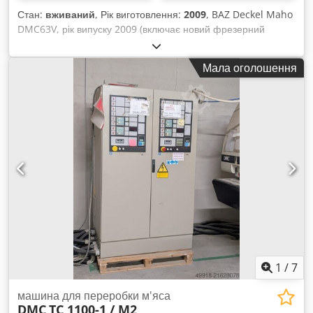
Діаметр патрубка витяжки: 160 мм Комбінований
Стан:
вживаний
, Рік виготовлення:
2009
, BAZ Deckel Maho
поздовжній калібрувально-шліфувальний агрегат зі
DMC63V, рік випуску 2009 (включає новий фрезерний
сталевим роликом та секційним електронним башмаком
шпиндель та Y-шпиндель). Система керування Heidenhain.
"EPICS" на 46 секторів з міжцентровою відстанню 30 мм
BAZ DMC 63 V, рік випуску 2001. Chedow D Sp Espfx Ag Uja
Бар'єр зчитування 46 секторів Розміри абразивної стрічки:
Мала оголошення
1370 x 2620 мм Діаметр ролика: 220 мм Потужність
двигуна: 15/18,5 кВт Коливальні повітродувки з електронним
управлінням Chjdpfjx Dm Tvsx Ag Uoa Секційний
електронний шліфувальний башмак "EPICS" на 46 секторів з
міжцентровою відстанню 30 мм Бар'єр зчитування 46
секторів Потужність двигуна: 15 кВт Коливальні повітродувки
Сатиновий ролик Scotch Brite Діаметр: 150 мм Потужність
двигуна: 3 кВт Діаметр патрубка витяжки: 160 мм Вакуумний
стіл Електронне управління HYDRA 35 Стиснене повітря: 8
бар Габаритні розміри змонтованого обладнання: 3200 x
2900 x 2400 мм (В х Ш х Г) Габарити для транспортування:
3200 x 2300 x 2400 мм (В х Ш х Г) Вага: 4400 кг
1
/
7
машина для переробки м'яса
DMC
TC 1100-1 / M2