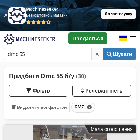
Machineseeker
До застосунку
Безкоштовно у магазині
Продається
Шукати
Придбати Dmc 55 б/у
(30)
Фільтр
Релевантність
DMC
Видалити всі фільтри
Мала оголошення