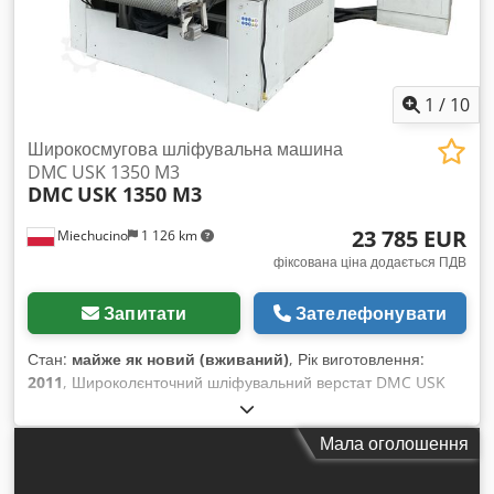
1
/
10
Широкосмугова шліфувальна машина
DMC USK 1350 M3
DMC
USK 1350 M3
23 785 EUR
Miechucino
1 126 km
фіксована ціна додається ПДВ
Запитати
Зателефонувати
Стан:
майже як новий (вживаний)
, Рік виготовлення:
2011
, Широколєнточний шліфувальний верстат DMC USK
1350 M3 – виробництва Італії – поперечний агрегат, так
званий «сержант» – рік випуску 2011 – електричний та
Мала оголошення
пневматичний іонізатор ТЕХНІЧНІ ХАРАКТЕРИСТИКИ:
Ширина шліфування: 1350 мм Висота шліфування: 4–170