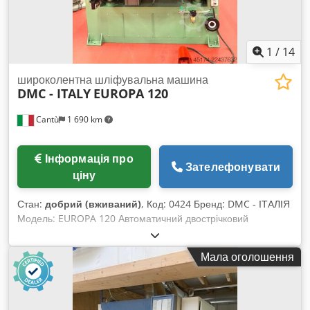
1
/
14
широколентна шліфувальна машина
DMC - ITALY
EUROPA 120
Cantù
1 690 km
Інформація про
Зателефонувати
ціну
Стан:
добрий (вживаний)
, Код: 0424 Бренд: DMC - ІТАЛІЯ
Модель: EUROPA 120 Автоматичний двострічковий
шліфувально-калібрувальний верстат для роботи з
деревиною, меблями, предметами інтер'єру, дерев'яними
Мала оголошення
рамами, дверима, панелями, композитними матеріалами
та іншими виробами. Технічні характеристики: Міцна
конструкція Максимальна робоча ширина: 1200 мм
Максимальна робоча висота: 170 мм Розмір абразивної