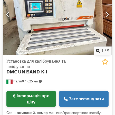
1
/
5
Установка для калібрування та
шліфування
DMC
UNISAND K-I
Італія
1 625 km
Інформація про
Зателефонувати
ціну
Стан:
вживаний
, номер машини/транспортного засобу: