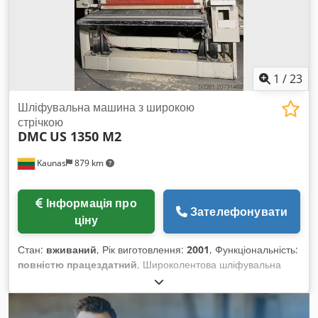
1
/
23
Шліфувальна машина з широкою
стрічкою
DMC
US 1350 M2
Kaunas
879 km
Інформація про
Зателефонувати
ціну
Стан:
вживаний
, Рік виготовлення:
2001
, Функціональність:
повністю працездатний
, Широколентова шліфувальна
машина DMC US 1350 M2, рік випуску 2001, продається!
Cjdpfxjx Ezwhs Ag Ueha