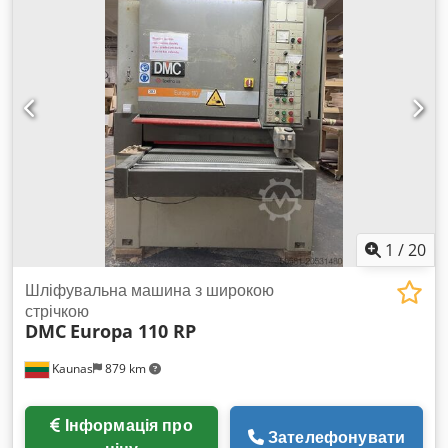
1
/
20
Шліфувальна машина з широкою
стрічкою
DMC
Europa 110 RP
Kaunas
879 km
Інформація про
Зателефонувати