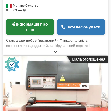
Mariano Comense
1 689 km
Інформація про
Зателефонувати
ціну
Стан:
дуже добре (вживаний)
, Функціональність:
повністю працездатний
, калібрувальний верстат і
шліфувальний автоматичний верстат з 3 стрічками, модель
DMC TECHNOSAND 1350, рекомендована роздрібна ціна.
Мала оголошення
Вживаний верстат. Відповідність стандарту CE: Так. Верстат
з вакуумним блоком для столу. Універсальний верстат для
обробки деревини, меблів, виготовлення на замовлення
елементів інтер’єру, дерев’яних рамок для вікон, дверей,
панелей, композитних матеріалів, пластмас та іншого.
Csdpfeyrrr Uox Ag Usha Технічні характеристики:
Максимальна робоча ширина, мм: 1350 Максимальна
робоча висота, мм: 150 Мінімальна робоча висота, мм: 3
Розміри шліфувальної стрічки, мм: 1380 x 2620
Автоматичне центрування. Склад (3 групи, 3 незалежні