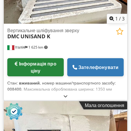
1
/
3
Вертикальне шліфування зверху
DMC
UNISAND K
Італія
1 625 km
Інформація про
Зателефонувати
ціну
Стан:
вживаний
, номер машини/транспортного засобу:
008400
, Максимальна оброблювана ширина: 1350 мм
Робочий стіл: фіксована висота Cedeywafbopfx Ag Uoha
Кількість робочих агрегатів: 4 шт.
Мала оголошення