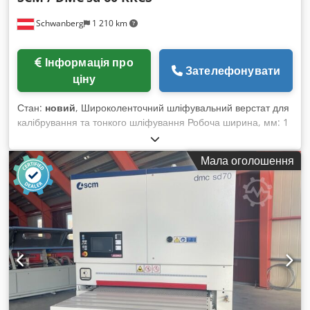
машину на місці. • Спеціальні домовленості можливі лише в
Schwanberg
1 210 km
письмовій формі. (Відповіді на запити надаємо лише за
наявності вашої адреси та номеру телефону!)
Інформація про
Зателефонувати
ціну
Стан:
новий
, Широколенточний шліфувальний верстат для
калібрування та тонкого шліфування Робоча ширина, мм: 1
100 Мін./макс. робоча висота, мм: 4/170 Ширина
шліфувальної стрічки, мм: 1 115 Довжина шліфувальної
Мала оголошення
стрічки, мм: 2 150 Двигун-редуктор, кВт: 2,2 Швидкість
подачі, м/хв: змінна Вхідні та вихідні опорні ролики для
довгих та коротких заготовок Осцилюючий вентилятор для
очищення стрічки 1-го агрегату Осцилюючий вентилятор
для очищення стрічки 2-го агрегату Осцилюючий
вентилятор для очищення стрічки 3-го агрегату 10” панель
керування з сенсорним екраном „eye-S“ Chsdpjitvkujfx Ag
Uoa 1-й агрегат: сталевий вал 2-й агрегат: гумований
калібрувальний вал 85SH 3-й агрегат: комбінований агрегат
з пневматичним сегментованим шліфувальним башмаком/