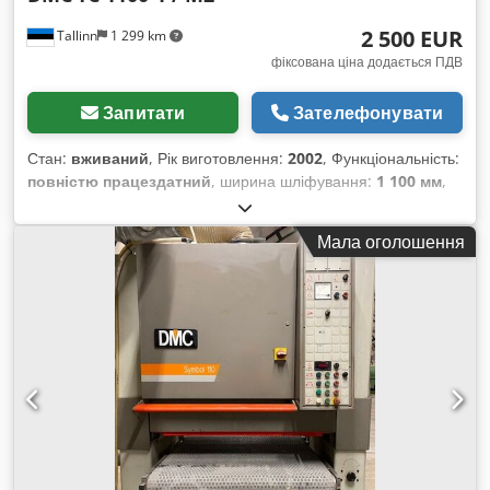
2 500 EUR
Tallinn
1 299 km
фіксована ціна додається ПДВ
Запитати
Зателефонувати
Стан:
вживаний
, Рік виготовлення:
2002
, Функціональність:
повністю працездатний
, ширина шліфування:
1 100 мм
,
загальна вага:
6 600 кг
, тип вхідного струму:
трифазний
,
Машина в робочому стані, можливо виконувати шліфування
Мала оголошення
на 2+2 рівнях. Chsdpfeyybgrsx Ag Uea