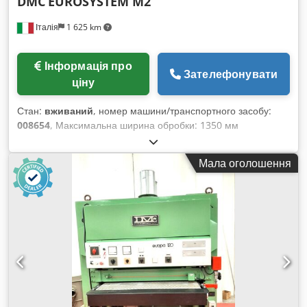
DMC
EUROSYSTEM M2
Італія
1 625 km
Інформація про
Зателефонувати
ціну
Стан:
вживаний
, номер машини/транспортного засобу:
008654
, Максимальна ширина обробки: 1350 мм
Мінімальна товщина обробки: 3 мм Chsdpfjzpfbiox Ag Usa
Робочий стіл: регульований Вакуумний килимок: так
Мала оголошення
Кількість робочих вузлів: 2 шт. Наявність окремого відсіку
для нанесення покриття: так