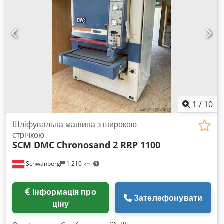
стрічки: 2200 x 1250 мм 1-ша група: калібрувальний
гумовий ролик - діаметр 220 мм, регульовані притискні
скоби для заготовки, двигун 20 к.с. 2-га група:
шліфувальний башмак з регульованим притисканням,
двигун 10 к.с. Обдув для очищення абразивної стрічки
Регулятор швидкості подачі стрічки від 3,5 до 17,5 м/хв
Вакуумний стіл, двигун 7,5 к.с. Chjdezp D Eajpfx Ag Uja
Автоматичний підйом і позиціонування столу 2 патрубки
витяжки, діаметр 200 мм Робочий тиск: 7 бар Габаритні
розміри: 1900 x 1800 x 2100 (В) Вага: 2500 кг
1
/
10
Шліфувальна машина з широкою
стрічкою
SCM DMC
Chronosand 2 RRP 1100
Schwanberg
1 210 km
Інформація про
Зателефонувати
ціну