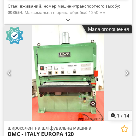
Стан:
вживаний
, номер машини/транспортного засобу:
008654
, Максимальна ширина обробки: 1350 мм
Мінімальна товщина обробки: 3 мм Робочий стіл:
регульований Вакуумний килимок: так Кількість робочих
Мала оголошення
вузлів: 2 шт. Crodpfx Acszpfbie Djf Наявність окремого
відсіку для нанесення покриття: так
1
/
14
широколентна шліфувальна машина
DMC - ITALY
EUROPA 120