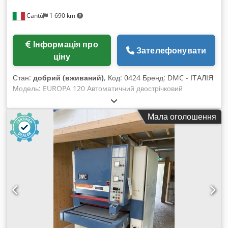
Cantù
1 690 km
Інформація про
Зателефонувати
ціну
Стан:
добрий (вживаний)
, Код: 0424 Бренд: DMC - ІТАЛІЯ
Модель: EUROPA 120 Автоматичний двострічковий
шліфувально-калібрувальний верстат для роботи з
деревиною, меблями, предметами інтер'єру, дерев'яними
Мала оголошення
рамами, дверима, панелями, композитними матеріалами
та іншими виробами. Технічні характеристики: Міцна
конструкція Максимальна робоча ширина: 1200 мм
Максимальна робоча висота: 170 мм Розмір абразивної
стрічки: 2200 x 1250 мм 1-ша група: калібрувальний
гумовий ролик - діаметр 220 мм, регульовані притискні
скоби для заготовки, двигун 20 к.с. 2-га група:
шліфувальний башмак з регульованим притисканням,
двигун 10 к.с. Обдув для очищення абразивної стрічки
Регулятор швидкості подачі стрічки від 3,5 до 17,5 м/хв
Вакуумний стіл, двигун 7,5 к.с. Автоматичний підйом і