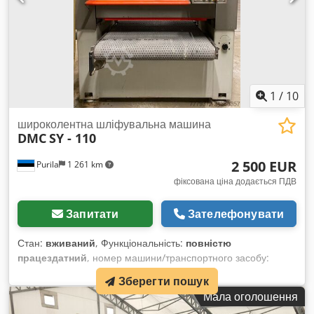
1
/
10
широколентна шліфувальна машина
DMC
SY - 110
2 500 EUR
Purila
1 261 km
фіксована ціна додається ПДВ
Запитати
Зателефонувати
Стан:
вживаний
, Функціональність:
повністю
працездатний
, номер машини/транспортного засобу:
SA002337
, Технічні дані: Робоча ширина: 1135 мм 1
Зберегти пошук
комбінований блок Діаметр вала: 210 мм Codpfx Acjyn N
Мала оголошення
Dgo Dorf Максимальна висота оброблюваного матеріалу: