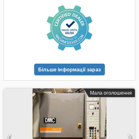
управлінням Секційний електронний шліфувальний башмак
"EPICS" на 46 секторів з міжцентровою відстанню 30 мм
Бар'єр зчитування 46 секторів Потужність двигуна: 15 кВт
Коливальні повітродувки Сатиновий ролик Scotch Brite
Діаметр: 150 мм Codpex Dm Tvefx Ac Djrf Потужність
двигуна: 3 кВт Діаметр патрубка витяжки: 160 мм Вакуумний
стіл Електронне управління HYDRA 35 Стиснене повітря: 8
бар Габаритні розміри змонтованого обладнання: 3200 x
2900 x 2400 мм (В х Ш х Г) Габарити для транспортування:
3200 x 2300 x 2400 мм (В х Ш х Г) Вага: 4400 кг
Більше інформації зараз
Мала оголошення