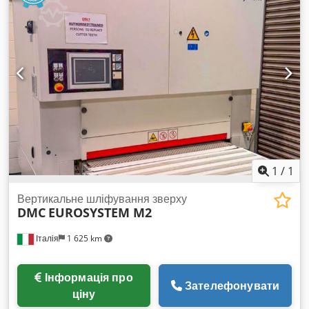
1
/
1
Вертикальне шліфування зверху
DMC
EUROSYSTEM M2
Італія
1 625 km
Інформація про
Зателефонувати
ціну