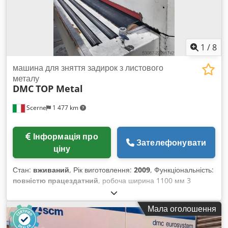
1
/
8
машина для зняття задирок з листового
металу
DMC
TOP Metal
Scerne
1 477 km
Інформація про
Зателефонувати
ціну
Стан:
вживаний
, Рік виготовлення:
2009
, Функціональність:
повністю працездатний
, робоча ширина 1100 мм 3
внутрішні групи операторів 1 зовнішня група операторів
Crjdpfjznm S Tjx Ac Def охолодження стрічок за допомогою
Мала оголошення
рідини