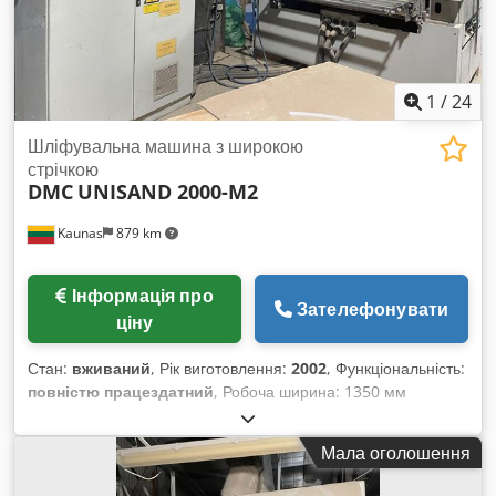
1
/
24
Шліфувальна машина з широкою
стрічкою
DMC
UNISAND 2000-M2
Kaunas
879 km
Інформація про
Зателефонувати
ціну
Стан:
вживаний
, Рік виготовлення:
2002
, Функціональність:
повністю працездатний
, Робоча ширина: 1350 мм
Максимальна товщина: 140 мм Cjdpfxexwwhwj Ac Djrf Тип:
Нижній (Bottom) Кількість одиниць: 2 Загальна встановлена
Мала оголошення
потужність: 2,2 кВт Габарити (Д×Ш×В): 2700,0 × 3200,0 ×
2400,0 мм Вага: 3500 кг