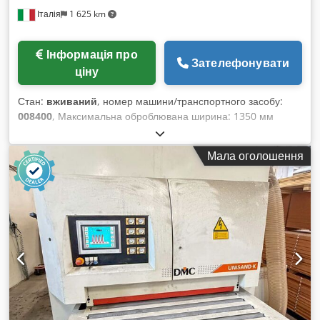
Італія
1 625 km
Інформація про
Зателефонувати
ціну
Стан:
вживаний
, номер машини/транспортного засобу:
008400
, Максимальна оброблювана ширина: 1350 мм
Робочий стіл: фіксована висота Кількість робочих агрегатів:
4 шт. Crsdpfxoywafbs Ac Dof
Мала оголошення