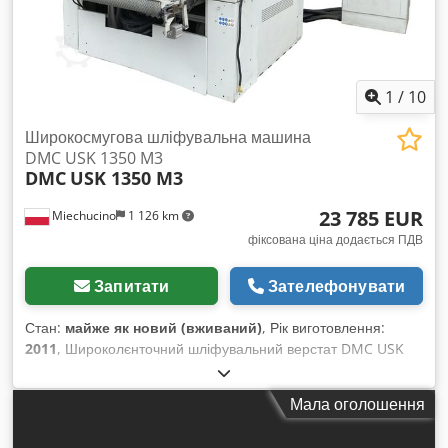
1
/
10
Широкосмугова шліфувальна машина
DMC USK 1350 M3
DMC
USK 1350 M3
23 785 EUR
Miechucino
1 126 km
фіксована ціна додається ПДВ
Запитати
Зателефонувати
Стан:
майже як новий (вживаний)
, Рік виготовлення:
2011
, Широколєнточний шліфувальний верстат DMC USK
1350 M3 – виробництва Італії – поперечний агрегат, так
званий «сержант» – рік випуску 2011 – електричний та
Мала оголошення
пневматичний іонізатор ТЕХНІЧНІ ХАРАКТЕРИСТИКИ:
Ширина шліфування: 1350 мм Висота шліфування: 4–170