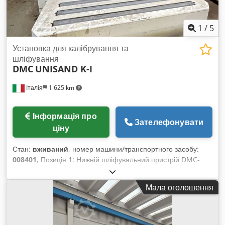
1
/
5
Установка для калібрування та
шліфування
DMC
UNISAND K-I
Італія
1 625 km
Інформація про
Зателефонувати
ціну
Стан:
вживаний
, номер машини/транспортного засобу:
008401
, Позиція 1: Нижній шліфувальний пристрій DMC-
UNISAND K-I Позиція 2: Вертикальне шліфування згори
DMC-UNISAND K-I Crsdpfx Aeywafnec Dsf
Мала оголошення