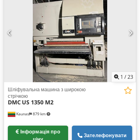
1
/
23
Шліфувальна машина з широкою
стрічкою
DMC
US 1350 M2
Kaunas
879 km
Інформація про
Зателефонувати
ціну