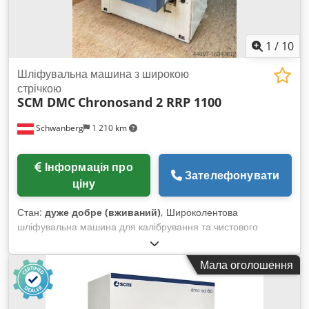
позиціонування столу 2 патрубки витяжки, діаметр 200 мм
Робочий тиск: 7 бар Габаритні розміри: 1900 x 1800 x 2100
(В) Crsdpjzp D Eaefx Ac Djf Вага: 2500 кг
1
/
10
Шліфувальна машина з широкою
стрічкою
SCM DMC
Chronosand 2 RRP 1100
Schwanberg
1 210 km
Інформація про
Зателефонувати
ціну
Стан:
дуже добре (вживаний)
, Широколентова
шліфувальна машина для калібрування та чистового
шліфування Робоча ширина: 1100 мм Мін./макс. висота
деталі: 3–120 мм Потужність подаючого двигуна: 0,8 кВт
Мала оголошення
Швидкість шліфувальної стрічки: 18 м/с Розмір шліфстрічки:
1115 x 2620 мм Швидкість подачі: 4,5 / 9 м/хв Патрубок для
витяжки: 3 x 160 мм Підключення стисненого повітря: 6 бар