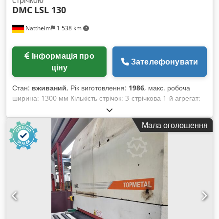
DMC
LSL 130
Nattheim
1 538 km
Інформація про
Зателефонувати
ціну
Стан:
вживаний
, Рік виготовлення:
1986
, макс. робоча
ширина: 1300 мм Кількість стрічок: 3-стрічкова 1-й агрегат:
башмачковий агрегат Діаметр першого вала: 100 мм
Виконання 1-го агрегата: сталевий вал/башмак 2-й агрегат:
Мала оголошення
вал/башмак Діаметр другого вала: 100 мм Виконання 2-го
агрегата: сталевий вал 3-й агрегат: вал/башмак Діаметр
третього вала: 100 мм Виконання 3-го вала: канавковий
сталевий вал Шліфувальний башмак 3-го агрегата:
електронні окремі секції Очисні щітки: так Лакове
шліфування можливе: так Codpevvki Nofx Ac Djrf Обдув
стрічки: так Вакуумний транспортер: так Місце зберігання:
Натхайм