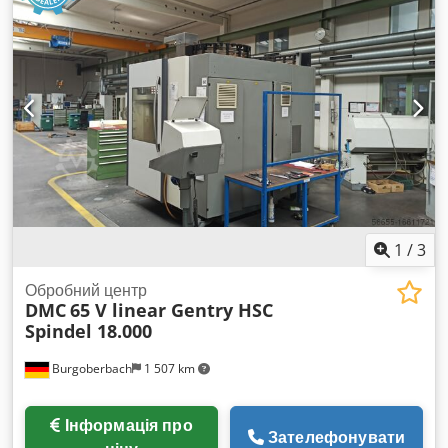
1
/
3
Обробний центр
DMC
65 V linear Gentry HSC
Spindel 18.000
Burgoberbach
1 507 km
Інформація про
Зателефонувати