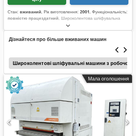
Стан:
вживаний
, Рік виготовлення:
2001
, Функціональність:
повністю працездатний
, Широколентова шліфувальна
машина DMC US 1350 M2, рік випуску 2001, продається!
Credpfx Acsx Ezwhj Def
Дізнайтеся про більше вживаних машин
а
Широколентові шліфувальні машини з робочою 
Мала оголошення