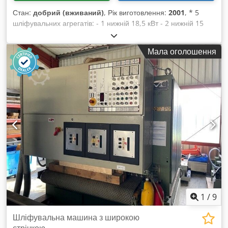
Стан:
добрий (вживаний)
, Рік виготовлення:
2001
, * 5
шліфувальних агрегатів: - 1 нижній 18,5 кВт - 2 нижній 15
кВт - 3 верхній 18,5 кВт - 4 верхній 15 кВт - 5 верхній 11 кВт
Csdpfx Aot Hmg Ioc Djrf * плавне регулювання подачі на
Мала оголошення
частотному перетворювачі (2x2.2 кВт) * електричне
регулювання висоти столу * пневматична осциляція *
обдув шліфувальних стрічок
1
/
9
Шліфувальна машина з широкою
стрічкою