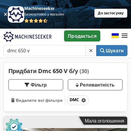
Machineseeker
До застосунку
Безкоштовно у магазині
Продається
Шукати
Придбати Dmc 650 V б/у
(30)
Фільтр
Релевантність
DMC
Видалити всі фільтри
Мала оголошення