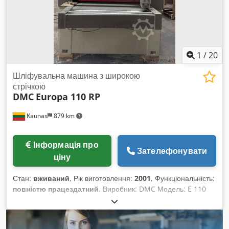
1
/
20
Шліфувальна машина з широкою
стрічкою
DMC
Europa 110 RP
Kaunas
879 km
Інформація про
Зателефонувати
ціну
Стан:
вживаний
, Рік виготовлення:
2001
, Функціональність:
повністю працездатний
, Виробник: DMC Модель: E 110
RP Рік: 2001 Csdpjxwwk Eefx Ac Derf