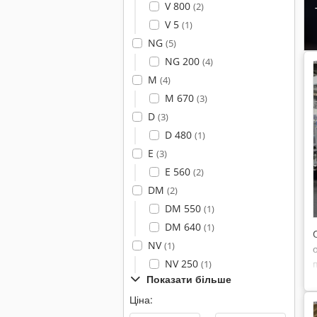
V 800
(2)
V 5
(1)
NG
(5)
NG 200
(4)
M
(4)
M 670
(3)
D
(3)
D 480
(1)
E
(3)
E 560
(2)
DM
(2)
DM 550
(1)
DM 640
(1)
NV
(1)
NV 250
(1)
Показати більше
Ціна: