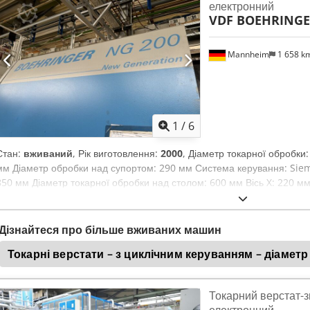
електронний
VDF BOEHRING
Mannheim
1 658 k
1
/
6
Стан:
вживаний
, Рік виготовлення:
2000
, Діаметр токарної обробки
мм Діаметр обробки над супортом: 290 мм Система керування: Sie
850 мм Діаметр токарної обробки над столом: 600 мм Вісь X: 220 мм
Siemens 840D Швидкість обертання шпинделя: 0–4500 об/хв Інструм
Codpeydfpdsfx Alnoha Шпиндельний отвір: 65 мм Діаметр обробки: 2
25 м/хв Швидкість швидкого переміщення по осях X/Z: 25 м/хв Робо
Дізнайтеся про більше вживаних машин
Токарні верстати – з циклічним керуванням – діамет
Токарний верстат-
електронний