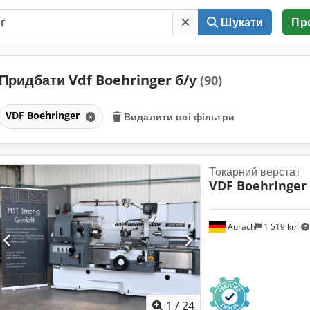
Шукати
Пр
Придбати Vdf Boehringer б/у
(90)
VDF Boehringer
Видалити всі фільтри
Токарний верстат
VDF Boehringer
Aurach
1 519 km
1
/
24