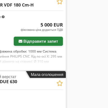
ER
VDF 180 Cm-H
m
5 000 EUR
фіксована ціна додається ПДВ
Відправити запит
 Довжина обробки: 1000 мм Система
ління PHILIPS CNC Хід по осі X: 295 мм
й діаметр на станині: Ø 310 мм
 швидкість обертання: 4500 об/хв
ерна головка з 8 інструментами Вага:
Мала оголошення
й верстат
DUE 630