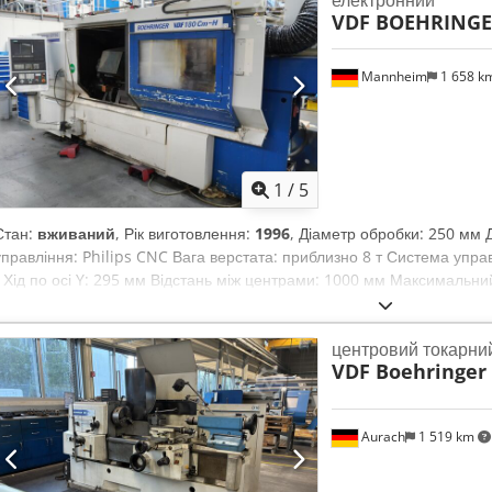
VDF BOEHRING
Mannheim
1 658 k
1
/
5
Стан:
вживаний
, Рік виготовлення:
1996
, Діаметр обробки: 250 мм
управління: Philips CNC Вага верстата: приблизно 8 т Система управ
/ Хід по осі Y: 295 мм Відстань між центрами: 1000 мм Максимальни
Максимальний діаметр при токарній обробці: Ø 250 мм Максимальна
Діаметр отвору шпинделя: Ø 78 мм Codsyan R Aspfx Alneha Револьв
центровий токарни
приблизно 8 т
VDF Boehringer
Aurach
1 519 km