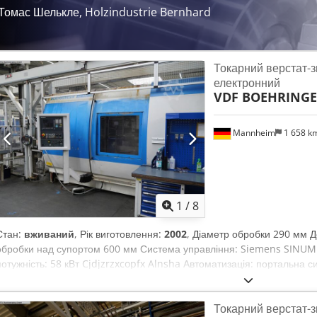
Томас Шелькле, Holzindustrie Bernhard
Токарний верстат-
електронний
VDF BOEHRING
Mannheim
1 658 k
1
/
8
Стан:
вживаний
, Рік виготовлення:
2002
, Діаметр обробки 290 мм 
обробки над супортом 600 мм Система управління: Siemens SINUM
потужність: 58 кВт Cjdjzrzxcopfx Alnsha Автоматизація: портальна с
револьверних головок: 3 Протицентровий центр: так Люнет: ні Хід по
Хід по осі Z (поздовжній): приблизно 950 мм Швидкість подачі: прибл
Токарний верстат-
швидкого переміщення: приблизно 25 м/хв