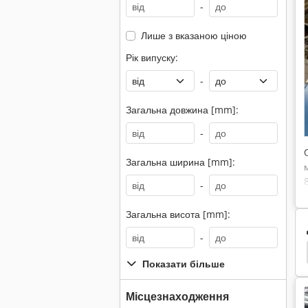
-
Лише з вказаною ціною
Рік випуску:
-
Загальна довжина [mm]:
-
Загальна ширина [mm]:
-
Загальна висота [mm]:
-
Emco
Emco 320
Weiler
Weiler Praktikus
Показати більше
Місцезнаходження