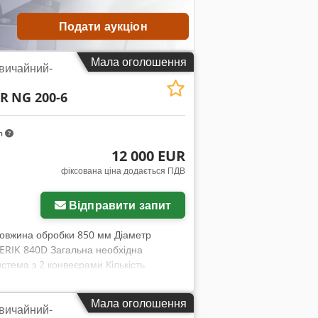
Подати аукціон
Мала оголошення
звичайний-
ER
NG 200-6
m
12 000 EUR
фіксована ціна додається ПДВ
Відправити запит
Довжина обробки 850 мм Діаметр
ERIK 840D Загальна необхідна
истема з 2 конвеєрами Кількість
 осі X (поперечній): приблизно 220 мм
изно 25 м/хв (по осях X/Y) Швидкість
Мала оголошення
звичайний-