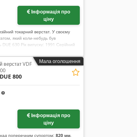
Інформація про
ціну
зійний токарний верстат. У своєму
татом, який коли-небудь був
DUE 630 Рік випуску: 1991 Серійний
іаметр обробки над станиною: 640 мм
обки: приблизно 1000 мм Діаметр
Мала оголошення
й верстат VDF
розмір 8 Потужність приводу: 24 кВт
00
– 1800 об/хв 60 програмних подач по
DUE 800
об Необхідна площа: Д х Ш, приблизно
сплей з 3 осями HEIDENHAIN - Базовий
інка для стружки - Токарний патрон T
m
правляючої опори шпинделя - Машинний
 хід по поздовжній та поперечній опорах
, і за бажанням його можна оглянути в
Інформація про
.
ціну
я над поперечним супортом:
820 мм
,