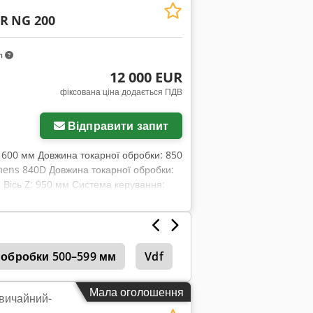
ER
NG 200
m
12 000 EUR
фіксована ціна додається ПДВ
Відправити запит
: 600 мм Довжина токарної обробки: 850
mens 840D Довжина токарної обробки:
 Вісь Z: 950 мм Система керування:
ентальний револьвер: 2 шт.
90 мм Швидкість подачі по осях X/Y:
ча висота: 1200 мм
р обробки 500–599 мм
Vdf
Boehringer
Monf
Мала оголошення
звичайний-