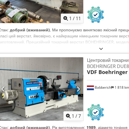
1
/
11
Стан:
добрий (вживаний)
, Ми пропонуємо винятково якісний преци
класі цей верстат, ймовірно, є найкращим німецьким токарним верс
виготовлений. Прецизійний токарний верстат BOHEHRINGER, модель 
номер: 1032.1239-08 Висота між центрами: 320 мм Максимальний д
Відстань між центрами: приблизно 1200 мм Ефективна довжина обр
Центровий токарни
проходу прутка: 62 мм Chodpfx Aljzlm Ucjnja Шпиндель: DIN 55022, 
BOEHRINGER DUE8
Максимальний крутний момент: 2000 Нм 24 швидкості обертання: 9 
VDF Boehringer
радіусу: 0,03 – 28 мм/об 60 програмних подач по осі: 0,06 – 56 мм/
4000 x 1525 мм Вага: приблизно 4500 кг Аксесуари: - Цифровий ди
тримач інструменту Parat - Система охолодження - Захисна задня ст
Babberich
1 818 k
315 мм, у комплекті з різними кулачками - Захисний кожух для на
світильник - Інструкція з експлуатації - Електрична схема - Швидкий
Стан: Перед відправкою верстат буде повністю перевірений технічно
робочому стані. Направляючі станини знаходяться в хорошому стані
1
/
7
Стан:
добрий (вживаний)
, Рік виготовлення:
1989
, діаметр точінн