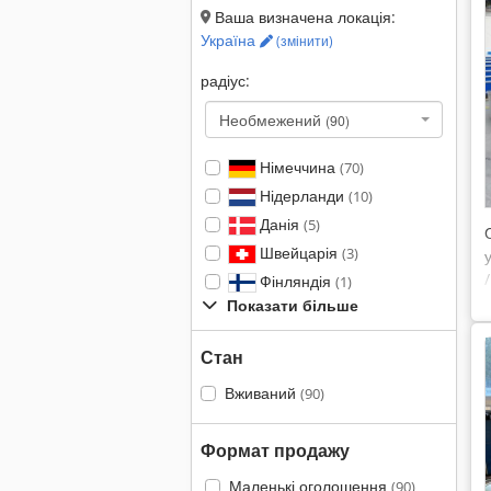
Ваша визначена локація:
Україна
(змінити)
радіус:
Необмежений
(90)
Німеччина
(70)
Нідерланди
(10)
Данія
(5)
Швейцарія
(3)
Фінляндія
(1)
Показати більше
Стан
Вживаний
(90)
Формат продажу
Маленькі оголошення
(90)