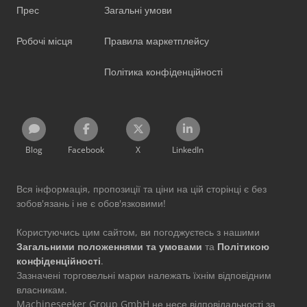
Прес
Загальні умови
Робочі місця
Правила маркетплейсу
Політика конфіденційності
Blog
Facebook
X
LinkedIn
Вся інформація, пропозиції та ціни на цій сторінці є без
зобов'язань і не є обов'язковими!
Користуючись цим сайтом, ви погоджуєтесь з нашими
Загальними положеннями та умовами
та
Політикою
конфіденційності
.
Зазначені торговельні марки належать їхнім відповідним
власникам.
Machineseeker Group GmbH не несе відповідальності за