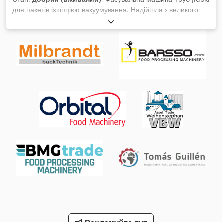
і калібрування - Калібрування під керівництвом користувача
для пакетів із опцією вакуумування. Надійшла з великого
- Збір вимірювальних даних та керування проектами -
харчового підприємства у Великій Британії, але не
Конфігурований помічник робочого процесу - Перемикання
використовувалася щонайменше п’ять років. Crsdpsuf A
режимів вимірювання та налаштування експозиції
Idofx Abxof
безпосередньо на сенсорі - Автоматичний контроль
калібрування сенсора - Попереднє захоплення опорних
точок із графічною підтримкою - Онлайн-відображення
позиції сенсора та отриманих 3D-сканів - Безперервна
трансформація у загальну систему координат - З’єднання
верхньої та нижньої сторін - Вирізання точок фону -
Автоматичний розрахунок та експорт безпереплетених
полігональних сіток - Експорт скан-даних (наприклад, у
форматах G3D, STL) Примітка: Пристрій використовувався
лише для демонстрацій, навчальних та презентаційних
цілей, у зв’язку з чим видно сліди використання. За
додаткову плату можемо надати відповідний ноутбук. Є
сертифікат 3D-атестації. Також при купівлі T-SCAN Hawk 2
розглядаємо прийом старих систем GOM у залік.