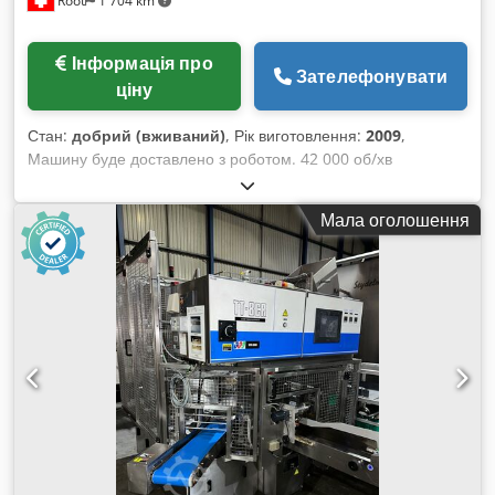
Root
1 704 km
Інформація про
Зателефонувати
ціну
Стан:
добрий (вживаний)
, Рік виготовлення:
2009
,
Машину буде доставлено з роботом. 42 000 об/хв
Credpfxexfu S Nj Abxef
Мала оголошення