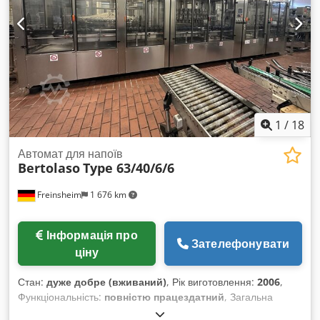
1
/
18
Автомат для напоїв
Bertolaso
Type 63/40/6/6
Freinsheim
1 676 km
Інформація про
Зателефонувати
ціну
Стан:
дуже добре (вживаний)
, Рік виготовлення:
2006
,
Функціональність:
повністю працездатний
, Загальна
інформація Лінія розливу та закупорювання Bertolaso, рік