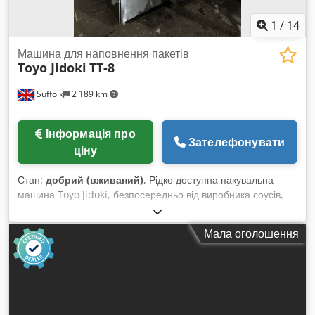
1
/
14
Машина для наповнення пакетів
Toyo Jidoki
TT-8
Suffolk
2 189 km
Інформація про
Зателефонувати
ціну
Стан:
добрий (вживаний)
, Рідко доступна пакувальна
машина Toyo Jidoki, безпосередньо від виробника соусів,
бульйонів і супів, який нещодавно припинив діяльність.
Обладнання використовувалося для фасування цих
Мала оголошення
продуктів у стоячі ретортні пакети. Придбано новим у 2007
році. Credpfx Aoqudivsbxof