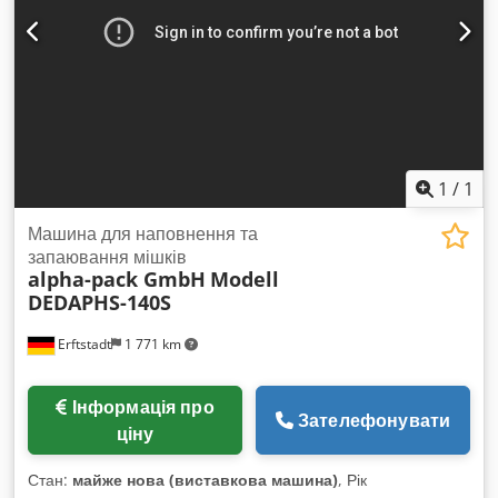
1
/
1
Машина для наповнення та
запаювання мішків
alpha-pack GmbH
Modell
DEDAPHS-140S
Erftstadt
1 771 km
Інформація про
Зателефонувати
ціну
Стан:
майже нова (виставкова машина)
, Рік