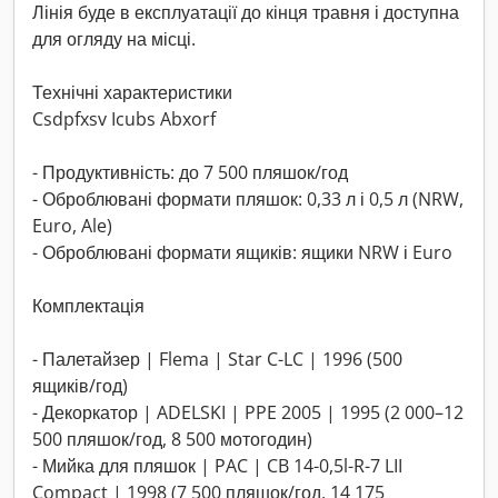
Лінія буде в експлуатації до кінця травня і доступна
для огляду на місці.
Технічні характеристики
Csdpfxsv Icubs Abxorf
- Продуктивність: до 7 500 пляшок/год
- Оброблювані формати пляшок: 0,33 л і 0,5 л (NRW,
Euro, Ale)
- Оброблювані формати ящиків: ящики NRW і Euro
Комплектація
- Палетайзер | Flema | Star C-LC | 1996 (500
ящиків/год)
- Декоркатор | ADELSKI | PPE 2005 | 1995 (2 000–12
500 пляшок/год, 8 500 мотогодин)
- Мийка для пляшок | PAC | CB 14-0,5l-R-7 LII
Compact | 1998 (7 500 пляшок/год, 14 175