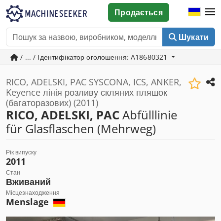
Продається
Шукати
/ ... / Ідентифікатор оголошення: A18680321
RICO, ADELSKI, PAC SYSCONA, ICS, ANKER,
Keyence лінія розливу скляних пляшок
(багаторазових) (2011)
RICO, ADELSKI, PAC
Abfülllinie
für Glasflaschen (Mehrweg)
Рік випуску
2011
Стан
Вживаний
Місцезнаходження
Menslage