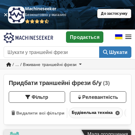
Machineseeker
До застосунку
Безкоштовно у магазині
Продається
Шукати
/ ... / Вживане траншейні фрези
Придбати траншейні фрези б/у
(3)
Фільтр
Релевантність
Будівельна техніка
Тр
Видалити всі фільтри
Мала оголошення