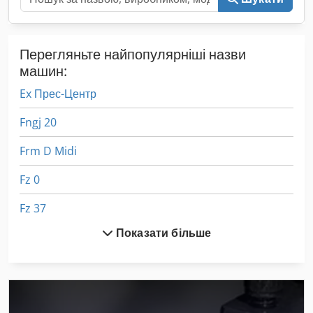
Перегляньте найпопулярніші назви
машин:
Ex Прес-Центр
Fngj 20
Frm D Midi
Fz 0
Fz 37
Показати більше
German
Hsc Фрезерний Верстат
Idx 23