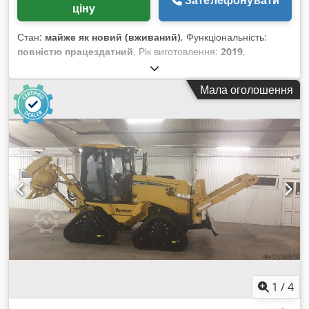
Зателефонувати
ціну
Стан:
майже як новий (вживаний)
, Функціональність:
повністю працездатний
, Рік виготовлення:
2019
,
мотогодини:
1 300 h
, D10x15 S3 – це компактна
горизонтально-направлена бурова установка середнього
Мала оголошення
розміру, яка дозволяє виконувати точне буріння у ґрунті з
точним контролем напряму та глибини. Завдяки цьому вона
ідеально підходить для невеликих і середніх проєктів у
сфері інженерних комунікацій, сервісних робіт і монтажів –
наприклад, для прокладання волоконно-оптичних кабелів,
електричних кабелів або комунікаційних ліній. Основні
характеристики: - Компактні габарити та ефективність -
Потужність і продуктивність Дизельний двигун потужністю
близько 60 к.с. (44,7 кВт) – потужний привід. Тягове зусилля:
близько 44,5 кН – висока сила штовхання та витягування.
Максимальний крутний момент: близько 2 030 Нм –
забезпечує надійне утримання бурової головки.
Продуктивність і ефективність - Висока швидкість подачі
бурового ланцюга → швидше виконання робіт. - Низький
1
/
4
рівень шуму – комфортніше робоче середовище