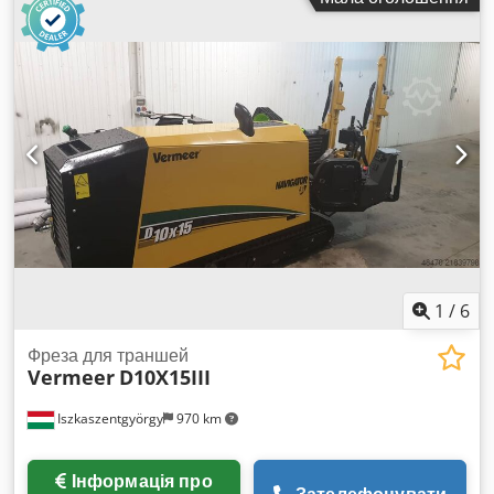
1
/
6
Фреза для траншей
Vermeer
D10X15III
Iszkaszentgyörgy
970 km
Інформація про