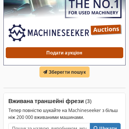
нової машини. Технічних недоліків немає. Dwodpfszkvd Djx
Ad Iea
Подати аукціон
Зберегти пошук
Вживана траншейні фрези
(3)
Тепер повністю шукайте на Machineseeker з більш
ніж 200 000 вживаними машинами.
Шукати