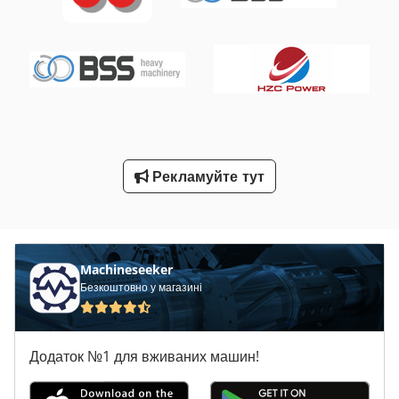
Транспортери
Фрезерний Верстат З Чпу
Фрезерний Верстат З Чпу З Інструмент Changer
Фрезерний Верстат З Чпу Ліжком Типу
Фрезерний Верстат З Чпу Портал
Рекламуйте тут
Фрезерно Форматний Верстат З Нахелу Леза
Machineseeker
Безкоштовно у магазині
Додаток №1 для вживаних машин!