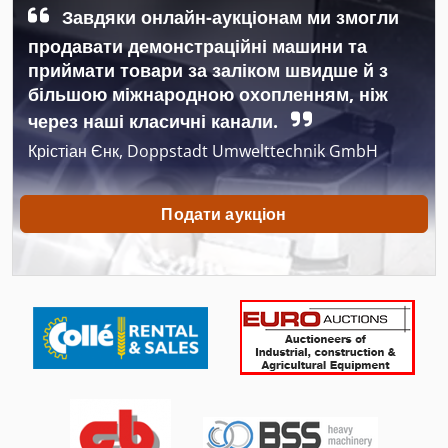
Tip
Завдяки онлайн-аукціонам ми змогли
продавати демонстраційні машини та
Tur 560
приймати товари за заліком швидше й з
більшою міжнародною охопленням, ніж
Взуттєвої Машина Фрезерних Та Шліфувальних Верстатів
через наші класичні канали.
Вирізати До
Крістіан Єнк, Doppstadt Umwelttechnik GmbH
Візки Транспортні Труби
Подати аукціон
Деревини Токарні З Інструменти Та Приладдя
Довго Хороший Автомобіль Транспорту
З Чпу Фрезерування Машина І Обробні Центри
Звертаючись До
На Міні-Фургони
Тертя До Леже