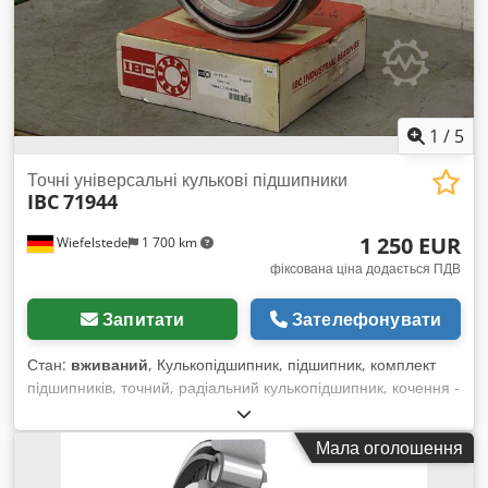
NNU6810 NTN x3 612833-B SKF x6 CP354256-90001
TIMKEN x2 NU2324 EC ML SKF x1 23238C E4 S11 NSK x4
2IE.083.00 x2 SL182244-BR-A INA x1 23088-
K.MB.R1000.1130.J15B FAG x2 612833-B SKF x6 ЦІНА ДО
УЗГОДЖЕННЯ
1
/
5
Точні універсальні кулькові підшипники
IBC
71944
1 250 EUR
Wiefelstede
1 700 km
фіксована ціна додається ПДВ
Запитати
Зателефонувати
Стан:
вживаний
, Кулькопідшипник, підшипник, комплект
підшипників, точний, радіальний кулькопідшипник, кочення -
Тип: 71944CTP2HUL - Змазувальний жолоб - Отвір: Ø 220
мм - Зовнішній діаметр: 300 мм - Ширина: 75 мм - Кількість:
Мала оголошення
4 шт. в наявності - Ціна: за штуку Crodpfed Nw H Dsx Ai Sef
- Вага: 14 кг