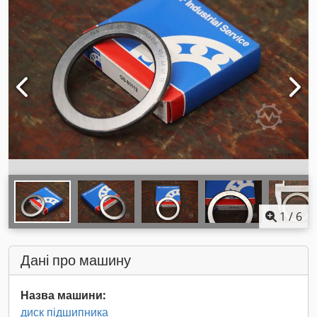
1
/
6
Дані про машину
Назва машини:
диск підшипника