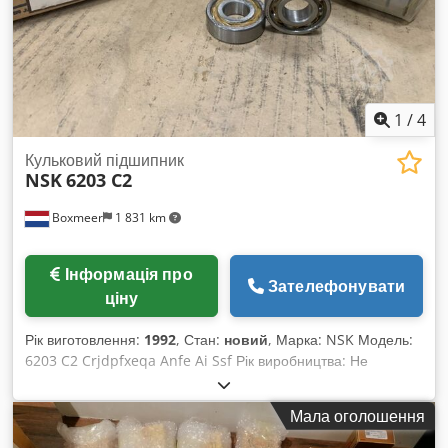
1
/
4
Кульковий підшипник
NSK
6203 C2
Boxmeer
1 831 km
Інформація про
Зателефонувати
ціну
Рік виготовлення:
1992
, Стан:
новий
, Марка: NSK Модель:
6203 C2 Crjdpfxeqa Anfe Ai Ssf Рік виробництва: Не
використовувався Вага (кг) приблизно: 12460 брутто / 11880
нетто Кількість на складі: приблизно 170 280 штук
Мала оголошення
Виробництво: Японія Коментарі: однорядний радіальний
шарикопідшипник з глибоким канавкою, упаковка по 360