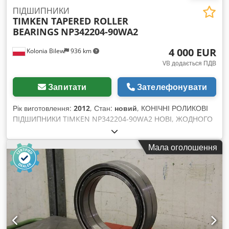
ПІДШИПНИКИ
TIMKEN TAPERED ROLLER
BEARINGS
NP342204-90WA2
4 000 EUR
Kolonia Bilew
936 km
VB додається ПДВ
Запитати
Зателефонувати
Рік виготовлення:
2012
, Стан:
новий
, КОНІЧНІ РОЛИКОВІ
ПІДШИПНИКИ TIMKEN NP342204-90WA2 НОВІ, ЖОДНОГО
РАЗУ НЕ ВИКОРИСТОВУВАЛИСЯ ДОСТУПНО 14 ШТУК
ВАГА 320 КГ / КОЖЕН УПАКОВАНО У ДЕРЕВ’ЯНУ ЯЩИКУ
Мала оголошення
ЛІКВІДАЦІЯ СКЛАДУ ДОДАТКОВІ ПІДШИПНИКИ В
НАЯВНОСТІ: 22324 EDK FAG x2 шт. 71976MP.P5.UO FAG x1
23276 BMB FAG x2 23222-E1-A-K-M FAG x1 23224 HL BM S
x1 F36204 FAG x3 Cjdpfx Aijqpd Sns Serf
STF374KV5051GAS3 NSK x3 2456 CPM ITALY x47 NP838887
TIMKEN x2255 R425-1G4S7 NSK x2 2TR19H C3 FP KOYO x1
31318F FERSA x165 NP942053-902-A1 TIMKEN x12 2TR19H
C3 FP KOYO x1 24168-B-C3 FAG x2 01/02/0274/C5309 x2