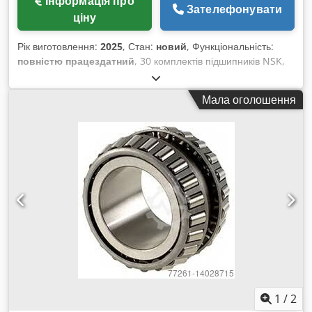
Інформація про
Зателефонувати
ціну
Рік виготовлення:
2025
, Стан:
новий
, Функціональність:
повністю працездатний
, 30 комплектів підшипників NSK,
виготовлених у Японії, модель 30TAC62B. Абсолютно нові.
Csdpfsvmrf Hex Ai Ssrf
Мала оголошення
1
/
2