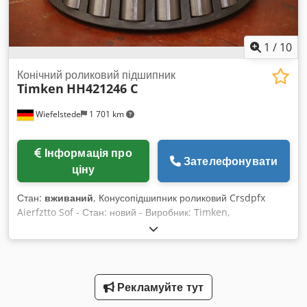
1
/
10
Конічний роликовий підшипник
Timken
HH421246 C
Wiefelstede
1 701 km
Інформація про
Зателефонувати
ціну
Стан:
вживаний
, Конусопідшипник роликовий Crsdpfx
Aierfztto Sof - Стан: новий - Виробник: Timken,
конусопідшипник роликовий типу HH421246 C - Отвір: Ø
98,42 мм - Розміри: Ø 170 x 65 мм - Вага: 4,9 кг
Рекламуйте тут