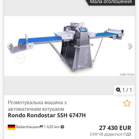
Мала оголошення
Вироблено в: Китай Коментарі: Упаковано індивідуально
або обгорнуто, пакування у картонні коробки по кілька штук
Умови продажу: Продається лише повним об'ємом
Csdpfsqa An Ujx Ai Ssrf
1
/
1
Розмотувальна машина з
автоматичним котушком
Rondo
Rondostar SSH 6747H
27 430 EUR
Babenhausen
1 620 km
EXW VB додається ПДВ