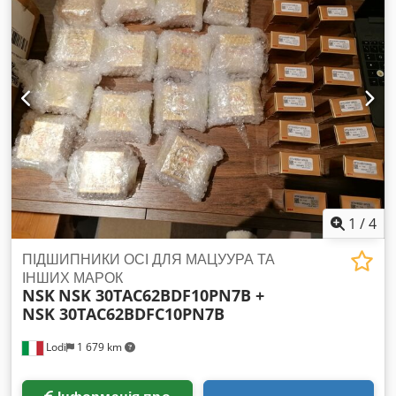
штук у коробці Умови продажу: зв'яжіться з нами для
уточнення мінімальної кількості
1
/
4
ПІДШИПНИКИ ОСІ ДЛЯ МАЦУУРА ТА
ІНШИХ МАРОК
NSK
NSK 30TAC62BDF10PN7B +
NSK 30TAC62BDFC10PN7B
Lodi
1 679 km