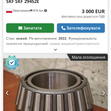
SKF
SKF 29452E
3 000 EUR
Skierniewice
876 km
фіксована ціна додається ПДВ
Запитати
Зателефонувати
Стан:
новий
, Рік виготовлення:
2022
, Функціональність:
повністю працездатний
, номер машини/транспортного
засобу:
SKF29452E
, зовнішній діаметр:
480 мм
,
Промисловий сферичний радіально-упорний підшипник SKF
Мала оголошення
Explorer 29452 E SKF 29452E SKF29452E Підшипник SKF
29452E EAN 7316576613395 Credjxz Rz Sopfx Ai Sjf Новий
підшипник, заводська упаковка, фізично в наявності на
складі. Технічні характеристики: Внутрішній діаметр (мм):
260 Зовнішній діаметр (мм): 480 Ширина (мм): 132 Вага (кг):
105,00 Позначення: 29452 E Тип: Сферичні радіально-
упорні підшипники Виробник: SKF Країна: SE Швеція
Наявність: Відправка протягом 24 годин Мінімальне
замовлення (шт.): 1 Артикул EAN: 7316576613395 Власний
транспорт.