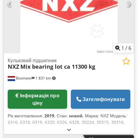
1
/
6
Кульковий підшипник
NXZ
Mix bearing lot ca 11300 kg
Boxmeer
1 831 km
Інформація про
Зателефонувати
ціну
Рік виготовлення:
2019
, Стан:
новий
, Марка: NXZ Модель:
6316, 6318, 6319, 6320, 6326, 6328, 30224, 30315, 30316,
30324, 30328, 30330, 32221, 32315, 32316, 32317 Рік
випуску: Не використовувалися Вага (кг), приблизно: 11360