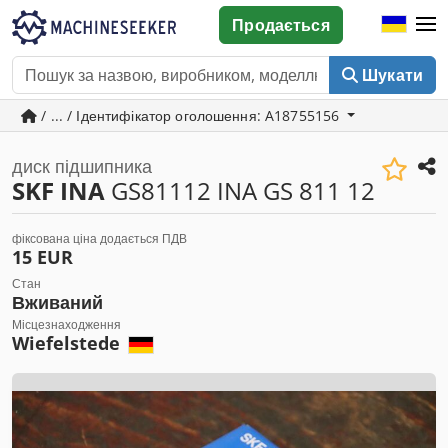
Продається
Шукати
/ ... / Ідентифікатор оголошення: A18755156
диск підшипника
SKF INA
GS81112 INA GS 811 12
фіксована ціна додається ПДВ
15 EUR
Стан
Вживаний
Місцезнаходження
Wiefelstede