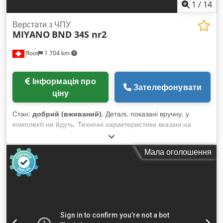
1
/
14
Верстати з ЧПУ
MIYANO
BND 34S nr2
Root
1 704 km
Інформація про
Зателефонувати
ціну
Стан:
добрий (вживаний)
, Деталі, показані вручну, у
комплекті не йдуть. Технічні характеристики вказані на
фото. Інструменти у дерев'яній коробці поставляються
разом з обладнанням. Dsdpfx Aewb Eptoc Uowa
Мала оголошення