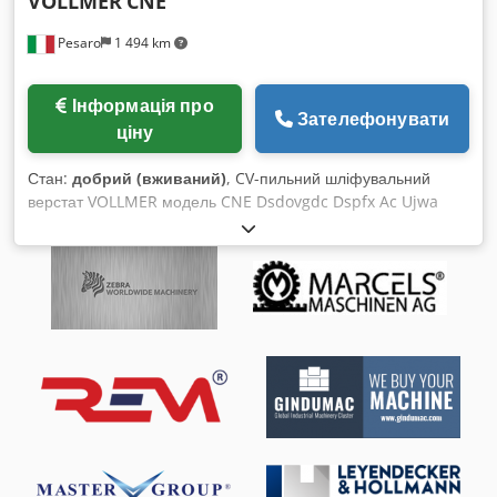
VOLLMER
CNE
Pesaro
1 494 km
Інформація про
Зателефонувати
ціну
Стан:
добрий (вживаний)
, CV-пильний шліфувальний
верстат VOLLMER модель CNE Dsdovgdc Dspfx Ac Ujwa