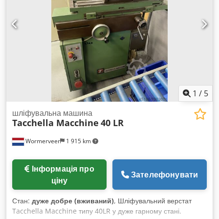
1
/
5
шліфувальна машина
Tacchella Macchine
40 LR
Wormerveer
1 915 km
Інформація про
Зателефонувати
ціну
Стан:
дуже добре (вживаний)
, Шліфувальний верстат
Tacchella Macchine типу 40LR у дуже гарному стані.