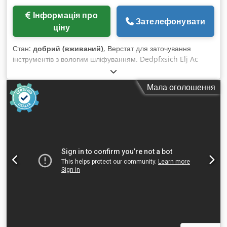
Інформація про
Зателефонувати
ціну
Стан:
добрий (вживаний)
, Верстат для заточування
інструментів з вологим шліфуванням. Dedpfxsich Elj Ac
Ujwa
Мала оголошення