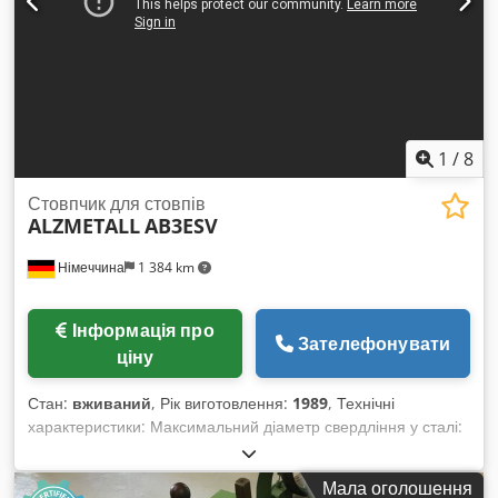
1
/
8
Стовпчик для стовпів
ALZMETALL
AB3ESV
Німеччина
1 384 km
Інформація про
Зателефонувати
ціну
Стан:
вживаний
, Рік виготовлення:
1989
, Технічні
характеристики: Максимальний діаметр свердління у сталі:
28 мм Dodeu Idkzspfx Ac Uewa Вильот: 285 мм Хід
свердла: 165 мм Максимальний діаметр свердління у
Мала оголошення
чавуні: 35 мм Конус шпинделя: MK 3 Швидкість обертання