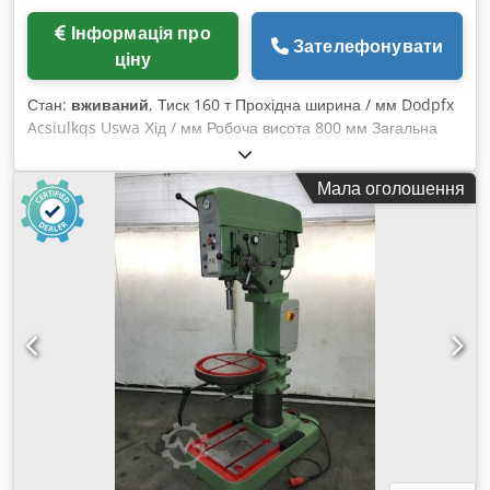
Інформація про
Зателефонувати
ціну
Стан:
вживаний
, Тиск 160 т Прохідна ширина / мм Dodpfx
Acsiulkqs Uswa Хід / мм Робоча висота 800 мм Загальна
потужність 15 кВт Вага машини приблизно 11,8 т - Розмір
столу: 1000x1000 мм - Відстань стіл/пуанс, при великому
Мала оголошення
ході вгорі, регулювання вгорі: 800 мм Додаткова інформація
Висувний стіл