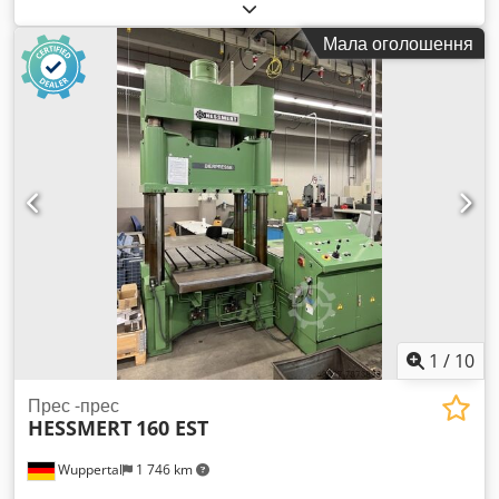
Технічні характеристики: Поздовжній хід по осі X: 400 мм
Поперечний хід по осі Y: 250 мм Відстань між робочим
Мала оголошення
столом і віссю шпинделя: 375 мм Dsdpoivg E Hjfx Ac Ujwa
Швидкість обертання шліфувального круга: 3000/6000 об/хв
Розміри шліфувального круга: 150x20 мм Вага: 800 кг
1
/
10
Прес -прес
HESSMERT
160 EST
Wuppertal
1 746 km