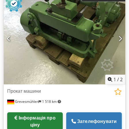
шпинделя: 65–1 750 об./хв. (4-кратне безступеневе
регулювання) Подача: 0,1; 0,2; 0,3 мм/об (ручна/
автоматична) Відстань між шпинделем і столом, макс.: 80–
680 мм Розмір столу: 500 x 370 мм Стіл обертається: 360°
Вертикальне регулювання столу: 600 мм Діаметр колони:
130 мм Загальна потужність: 7,5 кВт Вага машини
приблизно: 273 кг Габаритні розміри ДxШxВ: 0,9 x 0,6 x 1,9
м Машина оснащена функцією нарізання різьби, зміна
напрямку обертання вліво/вправо здійснюється за
допомогою ножної педалі або упора глибини. Стіл може
нахилятись і регулюватися по висоті.
1
/
2
Прокат машини
Grevesmühlen
1 518 km
Інформація про
Зателефонувати
ціну