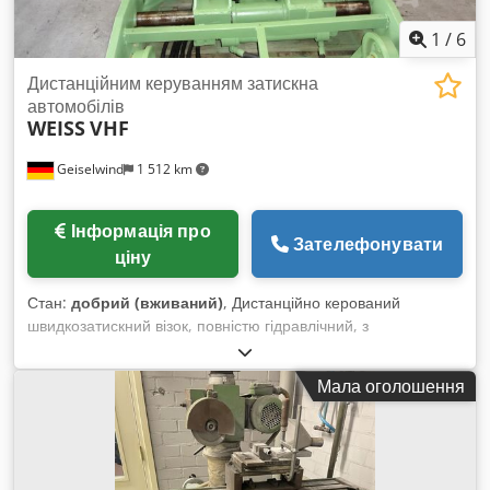
1
/
6
Дистанційним керуванням затискна
автомобілів
WEISS
VHF
Geiselwind
1 512 km
Інформація про
Зателефонувати
ціну
Стан:
добрий (вживаний)
, Дистанційно керований
швидкозатискний візок, повністю гідравлічний, з
гідравлічним допоміжним візком. Колія 840 мм. Пульт
управління та електрошкаф. Dwsdpfed Nqrqex Ac Uoa
Мала оголошення