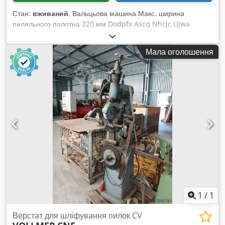
Стан:
вживаний
, Вальцьова машина Макс. ширина
пиляльного полотна 220 мм Dodpfx Ascq Nhcjc Ujwa
Мала оголошення
1
/
1
Верстат для шліфування пилок CV