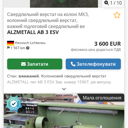
1
/
10
Свердлильний верстат на колоні MK3,
колонний свердлильний верстат,
важкий підлоговий свердлильний ве
ALZMETALL
AB 3 ESV
3 600 EUR
Hessisch Lichtenau
1 567 km
фіксована ціна додається ПДВ
Запитати
Зателефонувати
Стан:
вживаний
, Колонковий свердлильний верстат
ALZMETALL тип AB 3 ESV Зав. номер 15967, рік випуску
1977 Свердлильна здатність: 32 мм Конус шпинделя: MK 3
– коротка піноль Відстань від носика шпинделя до столу:
Мала оголошення
545 мм (коротка піноль) Відстань від адаптера шпинделя до
столу: 395 мм (адаптер MK) Вильот: 290 мм Хід пінолі: 160
мм Розмір стола: Ø 545 мм Діаметр колони: 220 мм
Швидкість обертання шпинделя: 55–1450 об/хв,
безступінчато Потужність двигуна: 1 / 1,6 кВт Підключення