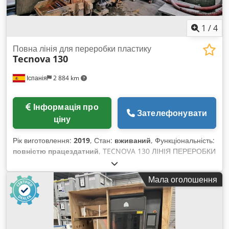
1
/
4
Повна лінія для переробки пластику
Tecnova
130
Іспанія
2 884 km
Інформація про
Зателефонувати
ціну
Рік виготовлення:
2019
, Стан:
вживаний
, Функціональність:
повністю працездатний
, TECNOVA 130 ЛІНІЯ ПЕРЕРОБКИ
Лінія для перепелетизації пластиків Оброблювані
матеріали: LDPE, LLDPE, HDPE Діаметр шнека: 130 мм
Мала оголошення
Фільтр з подвійним поршнем Завантажувальний силос
Одиночна дегазація Пелетайзер з гарячим різом Dedpfsyph
I Hex Algokr Центрифуга та вібраційне сито Рік випуску:
2019