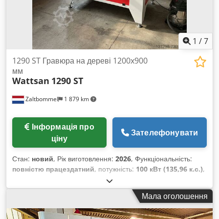
1
/
7
1290 ST Гравюра на дереві 1200x900
мм
Wattsan
1290 ST
Zaltbommel
1 879 km
Інформація про
Зателефонувати
ціну
Стан:
новий
, Рік виготовлення:
2026
, Функціональність:
повністю працездатний
, потужність:
100 кВт (135,96 к.с.)
,
кількість осей:
2
, загальна вага:
219 кг
, довжина столу:
1 200 мм
, ширина столу:
900 мм
, Обладнання:
Маркування
Мала оголошення
CE, документація / посібник
, 1290 – це професійний
лазерний верстат для серійного виробництва. Він