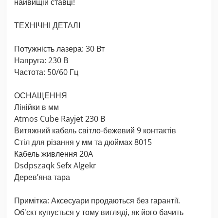
найвищій ставці!
ТЕХНІЧНІ ДЕТАЛІ
Потужність лазера: 30 Вт
Напруга: 230 В
Частота: 50/60 Гц
ОСНАЩЕННЯ
Лінійки в мм
Atmos Cube Rayjet 230 В
Витяжний кабель світло-бежевий 9 контактів
Стіл для різання у мм та дюймах 8015
Кабель живлення 20A
Dsdpszaqk Sefx Algekr
Дерев’яна тара
Примітка: Аксесуари продаються без гарантії.
Об'єкт купується у тому вигляді, як його бачить