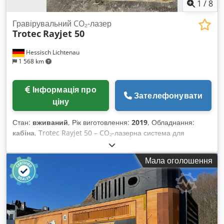
1
/
8
Гравірувальний CO₂-лазер
Trotec
Rayjet 50
Hessisch Lichtenau
1 568 km
Інформація про
Зателефонувати
ціну
Стан:
вживаний
, Рік виготовлення:
2019
, Обладнання:
кабіна
, Trotec Rayjet 50 – CO₂-лазерна система для
гравірування та різання Trotec Rayjet 50 — це компактний і
надійний CO₂-лазер для точних робіт з гравірування та
Мала оголошення
різання. Система ідеально підходить для невеликих
підприємств, майстерень, шкіл і професійного старту в
лазерній обробці. Наразі в наявності на складі 2 одиниці.
Виробник: Trotec Модель: Rayjet 50 Рік виготовлення:
10/2019 Технічні характеристики: Лазерне джерело: CO₂-
лазер Лазерна потужність: 30 Вт Робоча площа: 500 × 300