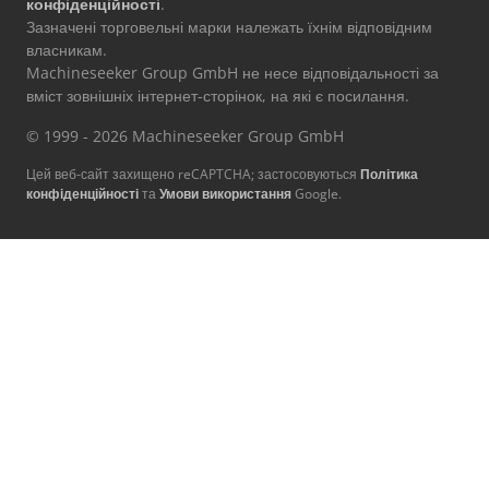
конфіденційності
.
Зазначені торговельні марки належать їхнім відповідним
власникам.
Machineseeker Group GmbH не несе відповідальності за
вміст зовнішніх інтернет-сторінок, на які є посилання.
© 1999 - 2026 Machineseeker Group GmbH
Цей веб-сайт захищено reCAPTCHA; застосовуються
Політика
конфіденційності
та
Умови використання
Google.