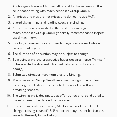
додаткової інформації. • Вхідна потужність: 100-250 В
система на основі гальвосканування дозволяє швидко
змінного струму, 50/60 Гц • Номінальна потужність: 60 Вт •
Auction goods are sold on behalf of and for the account of the
відхиляти промінь з максимальною точністю, створюючи
seller cooperating with Machineseeker Group GmbH.
Стандарти: EN 60825-1 (2007) • Управління: Зовнішній блок
чіткі, дрібнодетальні позначки з товщиною лінії від 0,1 мм
управління, що монтується в стійку, з аварійною зупинкою,
All prices and bids are net prices and do not include VAT.
без втрати швидкості. - Інтуїтивно зрозуміле програмне
ключовим вимикачем та індикаторами стану • Робоча
Stated dismantling and loading costs are binding.
забезпечення, сумісне зі стандартними у галузі форматами
станція: Закритий корпус класу безпеки 2 з оглядовим
All information is provided to the best of knowledge –
(PDF, DXF, AI), дозволяє оператору налаштовувати
Machineseeker Group GmbH generally recommends to inspect
вікном і дверцятами з ручним підйомником Додаткове
індивідуальні робочі завдання за кілька хвилин з попереднім
used machinery.
обладнання Dsdpfx Alsy Htbuegjkr • Поворотна насадка
переглядом та симуляцією. - Компактний настільний дизайн
Bidding is reserved for commercial buyers – sale exclusively to
(модель IUX 65/3-M2) • 3-кулачковий поворотний патрон з
з опцією інтеграції у наявні виробничі лінії чи робочі місця
commercial buyers.
додатковими наборами кулачків • Максимальна швидкість
робить SpeedMarker 300 ефективним рішенням для цехів з
The duration of an auction may be subject to change.
обертання: 3000/хв (Nmax)
обмеженим простором, які потребують індустріального
By placing a bid, the prospective buyer declares herself/himself
рівня маркування.
to be knowledgeable and informed with regards to auction
good(s).
Submitted direct or maximum bids are binding.
Machineseeker Group GmbH reserves the right to examine
incoming bids. Bids can be rejected or cancelled without
providing reasons.
The winning bid is designated at offer period end, conditional to
the minimum price defined by the seller.
In case of acceptance of a bid, Machineseeker Group GmbH
charges closing costs of 18 % net on the buyer’s net bid (unless
stated differently in the listing).