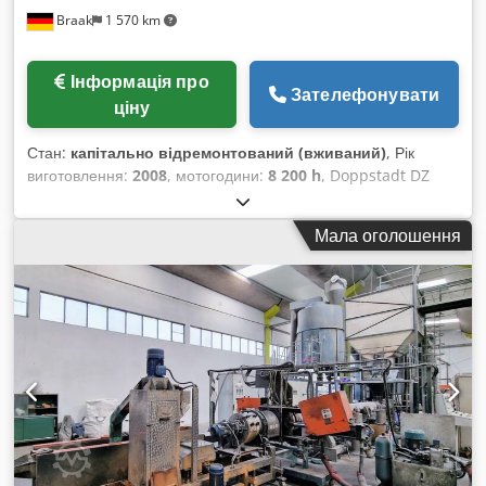
маркувальники; лінзи; холодильники; охолоджувальні
Braak
1 570 km
системи для верстатів; холодильники S&A; IPG-Laser, MAX
Photonics, Raycus; компресори; поворотні пристрої;
дзеркала для лазерного обладнання.
Інформація про
Зателефонувати
ціну
Стан:
капітально відремонтований (вживаний)
, Рік
виготовлення:
2008
, мотогодини:
8 200 h
, Doppstadt DZ
750 Kombi - Рік випуску: 02/2008 - Вал попереднього
дроблення з 21 зубом - 2 x надстрічковий магніт
Мала оголошення
Dkedpfoyxkwwox Algjr - Центральне змащення -
Дистанційне керування - Двигун Mercedes Benz 480 kW
(652 к.с.) при 1.900 об/хв - Вага: 46 000 кг - Ротор
вторинного подрібнення з 36 вільно підвішеними молотками
- Ситовий кошик 120 мм (можливі інші кошики) - Задній
конвеєр 7 м - Ротор з 36 молотками Машина
відремонтована і доступна одразу.