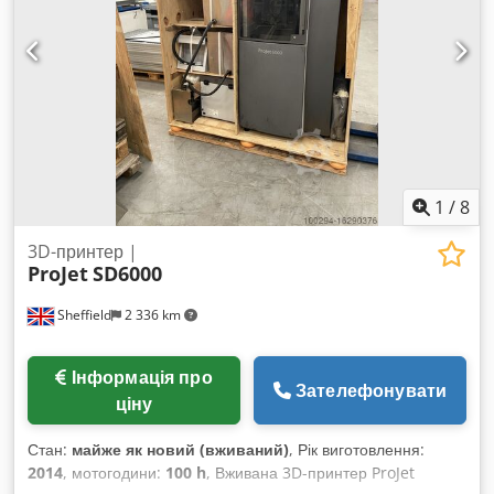
1
/
8
3D-принтер |
ProJet
SD6000
Sheffield
2 336 km
Інформація про
Зателефонувати
ціну
Стан:
майже як новий (вживаний)
, Рік виготовлення:
2014
, мотогодини:
100 h
, Вживана 3D-принтер ProJet