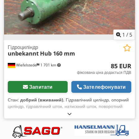
1
/
5
Гідроциліндр
unbekannt
Hub 160 mm
85 EUR
Wiefelstede
1 701 km
фіксована ціна додається ПДВ
Запитати
Зателефонувати
Стан:
добрий (вживаний)
, Гідравлічний циліндр, опорний
циліндр, гідравлічний шток, натискний шток, поворотний
циліндр - Гідравлічний циліндр: двосторонньої дії, хід 160
мм Cedpfxjv Tk Nwo Aafeha - Тип: на жаль, без маркування
- Шток поршня: Ø 25 мм / М20 - Посадка: Ø 25 мм -
Розміри: Ø 70 x 410 мм - Вага: 6,4 кг