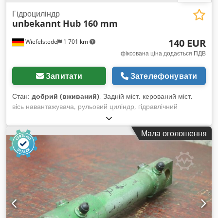
Гідроциліндр
unbekannt
Hub 160 mm
140 EUR
Wiefelstede
1 701 km
фіксована ціна додається ПДВ
Запитати
Зателефонувати
Стан:
добрий (вживаний)
, Задній міст, керований міст,
вісь навантажувача, рульовий циліндр, гідравлічний
циліндр, опорний циліндр, гідравлічний шток, натискний
шток, циліндр з тягами - Гідравлічний циліндр: циліндр з
Мала оголошення
тягами, хід 160 мм - Поршень: Ø 50 мм - Розміри: Ø 75 x
310 мм - Вага: 8 кг Chsdpjv Niwlofx Aafsa