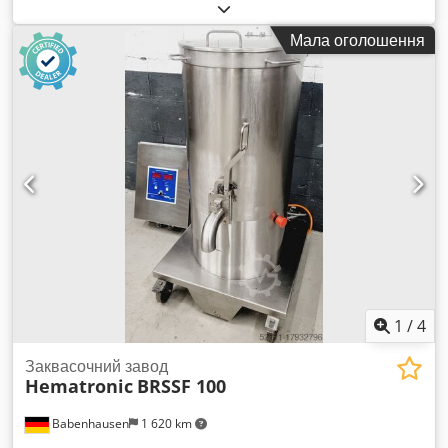
Rondo. Устаткування в робочому стані, після технічного
огляду. ЗОВНІШНІ РОЗМІРИ (в см): - ширина 115 - довжина
Мала оголошення
340 Dcsdpfx Astrtyvsk Esk - висота 140 РОЗМІРИ РУКАВІВ
(в см): - ширина 63 - довжина 160 Обладнання готове до
огляду і знаходиться на нашому складі (36-068 Bachórz,
Польща). Доступні платні опції: транспортування / монтаж /
введення в експлуатацію. Вказана ціна є нетто. МИ
ГОВОРИМО АНГЛІЙСЬКОЮ, НІМЕЦЬКОЮ,
ФРАНЦУЗЬКОЮ, РОСІЙСЬКОЮ, УКРАЇНСЬКОЮ.
1
/
4
Заквасочний завод
Hematronic
BRSSF 100
Babenhausen
1 620 km