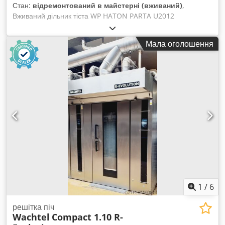
Стан:
відремонтований в майстерні (вживаний)
,
Вживаний дільник тіста WP HATON PARTA U2012
Універсальний дільник Parta U2012 для всіх типів тіста,
таких як: пшеничне, пшенично-змішане, житнє, тверде
Мала оголошення
(наприклад, для піци) та м’яке (наприклад, для багетів).
Технічні характеристики: - Діапазон ваги заготовок: 110-
1250 г - Постійна/змінна продуктивність: 1020 - 3260 / 900 –
2816 шт/год - Максимальні розміри (довжина x ширина x
висота): 1390 x 1080 x 1620 мм - Підключення: 230/400 В, 3
фази, 50 Гц, 2.8 кВА - Два поршні Dcsdpfxjxgpzbs Ak Esk
Переваги: - Підходить майже для всіх видів тіста - Широкий
ваговий діапазон: 110-2800 г - Висока точність зважування -
Делікатна обробка тіста - Опція: діапазон до 900 г при
використанні вставки 25 мм - Можливість оптимального
налаштування відповідно до розміру місильної машини -
Легкість очищення - Можливість різних налаштувань -
Положення тіста на відвідному транспортері оптимальне
для подальшої обробки.
1
/
6
решітка піч
Wachtel
Compact 1.10 R-