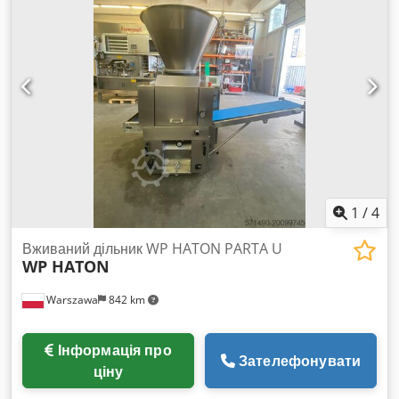
нержавіючої сталі 8 контейнерів для інгредієнтів зліва з
кришками з нержавіючої сталі Використаний пристрій,
очищений Розміри: 3400 x 800 x 970 мм (ШхГхВ) Опція:
Доставка Багато інших столів / робочих столів у наявності!
Dcodewyrw Iepfx Ak Ejk
1
/
4
Вживаний дільник WP HATON PARTA U
WP HATON
Warszawa
842 km
Інформація про
Зателефонувати
ціну