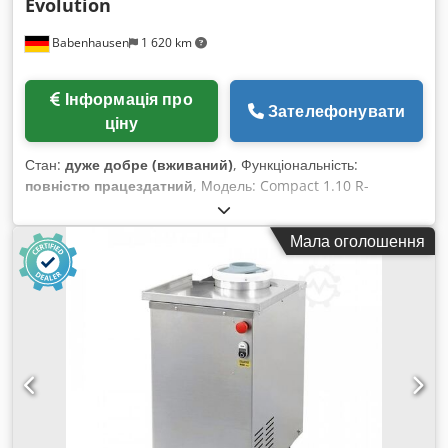
Evolution
Babenhausen
1 620 km
Інформація про
Зателефонувати
ціну
Стан:
дуже добре (вживаний)
, Функціональність:
повністю працездатний
, Модель: Compact 1.10 R-
Evolution Ротаційна піч для 1 візка з системою керування
IQTouch Control Енергоощадна й зручна в обслуговуванні
Мала оголошення
Ротаційна піч (обертання візка) Dodpfx Aeyv Uw Ajk Eock
Підключення води для подачі пари Підключення 400V
Вживана піч