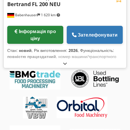
Bertrand
FL 200 NEU
Babenhausen
1 620 km
Інформація про
Зателефонувати
ціну
Стан:
новий
, Рік виготовлення:
2026
, Функціональність:
повністю працездатний
, номер машини/транспортного
засобу:
2026
, строк гарантії:
24 місяці
, корисний об’єм баку:
200 л
, охолоджувальна здатність:
3 кВт (4,08 к.с.)
, вхідна
напруга:
400 V
, ємність бака:
200 л
, загальна ширина:
1 050
мм
, загальна довжина:
1 300 мм
, загальна висота:
1 810
мм
, Сертифіковано DGUV до:
07/2027
, НОВИЙ НОВИЙ
Fermentolevain Fermento НОВИЙ НОВИЙ ТОП-установка
для приготування та збереження рідкої закваски з системою
Dual Care для найкращого аромату Контроль етапу
бродіння та збереження Сенсорне управління easy-Touch
Налаштування часу змішування та швидкості Виконання з
нержавіючої сталі Знімні мішальні лопаті Оснащена
датчиком переповнення та сигналізацією Скребки дна і