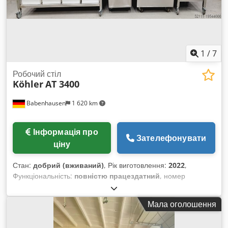
1
/
7
Робочий стіл
Köhler
AT 3400
Babenhausen
1 620 km
Інформація про
Зателефонувати
ціну
Стан:
добрий (вживаний)
, Рік виготовлення:
2022
,
Функціональність:
повністю працездатний
, номер
машини/транспортного засобу:
2026
, загальна висота:
970
мм
, загальна ширина:
3 400 мм
, Робочі столи AT 3400
Мала оголошення
мобільні Нержавіюча сталева робоча поверхня з галереєю
ззаду Блок шухляд справа 2 візки для борошна з