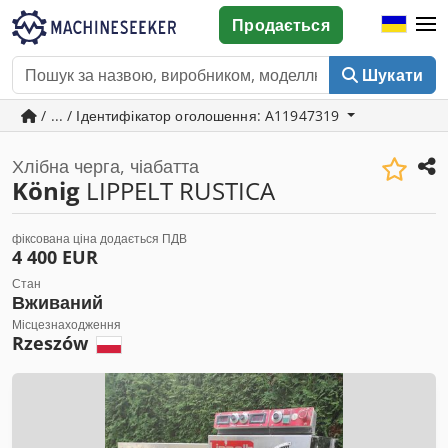
Продається
Шукати
/ ... / Ідентифікатор оголошення: A11947319
Хлібна черга, чіабатта
König
LIPPELT RUSTICA
фіксована ціна додається ПДВ
4 400 EUR
Стан
Вживаний
Місцезнаходження
Rzeszów