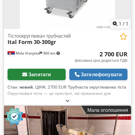
1
/
1
Тістоокруглювач трубчастий
Ital Form
30-300gr
2 700 EUR
Mala Vranjska
966 km
фіксована ціна додається ПДВ
Запитати
Зателефонувати
Стан:
новий
, ЦІНА: 2700 EUR Трубчаста округлювачка тіста
Округлювачі тіста — це пристрої, які призначені для
надання форми тісту. Dcsdpouufd Ijfx Ak Eok
Використовуються у хлібопекарській та кондитерській
Мала оголошення
промисловості. Габаритні розміри: 350x550x800 мм
Електрична потужність: 0,6 кВт Вага порції: 30-300 грамів
Вага машини: 62 кг