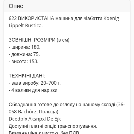
Опис
622 ВИКОРИСТАНА машина для чіабатти Koenig
Lippelt Rustica.
ЗОВНІШНІ РОЗМІРИ (в см):
- ширина: 180,
- довжина: 75,
- висота: 153.
ТЕХНІЧНІ ДАНІ:
- вага виробу: 20–700 г,
- 4 валики для нарізки.
Обладнання готове до огляду на нашому складі (36-
068 Bachórz, Польща).
Dcedpfx Aksnpxl De Ejk
Доступні платні опції: транспортування.
Вказана ціна є чистою, без ПДВ.