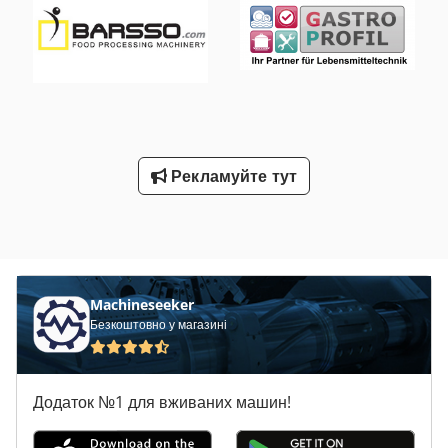
стінок для вищої якості Підключення: 400V, штепсель CEE
16A Нова машина, перевірена SAB з гарантією Опції:
Вбудовані ваги Підключення води з ручним душем Цикл
очищення Сервісний контракт Пакет обслуговування Сервіс
доставки Введення в експлуатацію та тренінг Dodpfx Akst
Sckge Eock Відвідайте нашу велику виставку!
Рекламуйте тут
Machineseeker
Безкоштовно у магазині
Додаток №1 для вживаних машин!