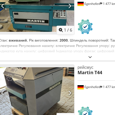
Egenhofen
1 477 k
1
/
6
Стан:
вживаний
, Рік виготовлення:
2000
, Шпиндель поворотний: Так
електричне Регулювання нахилу: електричне Регулювання упору: ру
Індикатор кута нахилу: цифровий Індикатор упору фрези: цифровий
Csdpfx Aszdzbzsaxerf Обертів: 3000, 4500, 6000, 9000 Споживана пот
автоматичне Витяжний підключення: 2 x 120 мм Довжина машини:
рейсмус
Вага: 1100 кг
Martin
T44
Egenhofen
1 477 k