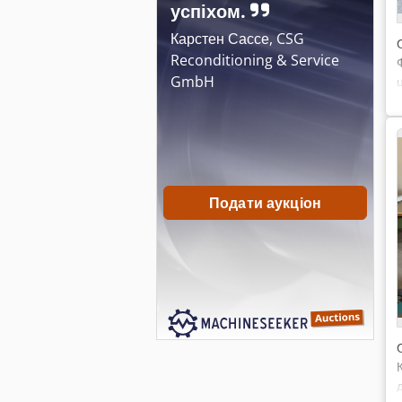
успіхом.
Карстен Сассе, CSG
Reconditioning & Service
GmbH
Подати аукціон