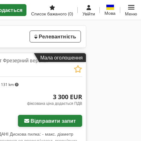
одається
Мова
Список бажаного
(0)
Увійти
Меню
Релевантність
Мала оголошення
т Фрезерний верстат
 131 km
3 300 EUR
фіксована ціна додається ПДВ
Відправити запит
АНІ Дискова пилка: - макс. діаметр
егулюється вперед/назад, вгору/вниз,