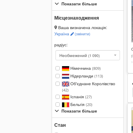
Показати більше
Місцезнаходження
Ваша визначена локація:
Україна
(змінити)
радіус:
Необмежений
(1 090)
Німеччина
(809)
Нідерланди
(113)
Об'єднане Королівство
(42)
р
Martin
Martin 1228
Martin Midline 924
Іспанія
(27)
Бельгія
(20)
Показати більше
Стан