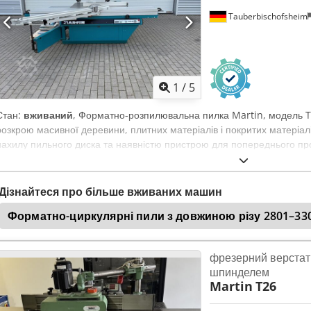
Tauberbischofsheim
1
/
5
Стан:
вживаний
, Форматно-розпилювальна пилка Martin, модель T 
розкрою масивної деревини, плитних матеріалів і покритих матеріал
нахилу пильного диска та наявністю пристрою для попереднього пр
виконання поздовжніх, поперечних і кутових розрізів і розрахована
обробці деревини. У комплект входить великий набір пильних дисків.
пильного диска: 46° - Довжина розрізу: ~ 3200 мм Credpszryv Hsfx Aa
Дізнайтеся про більше вживаних машин
Діаметр пильного диска: макс. 500 мм - Ширина розрізу: ~ 1100 мм - 
Форматно-циркулярні пили з довжиною різу 2801–33
Потужність пристрою для попереднього прорізу: 0,75 кВт
фрезерний верстат
шпинделем
Martin
T26