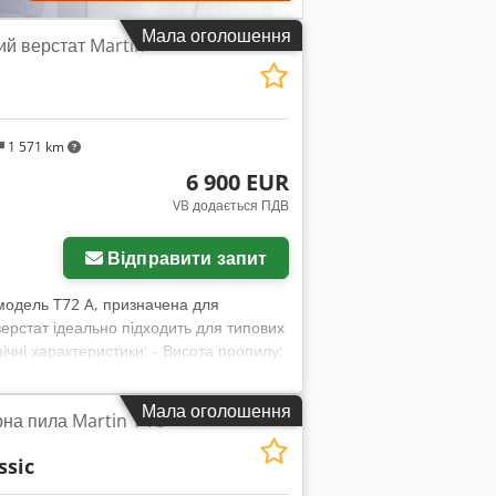
Мала оголошення
ий верстат Martin
1 571 km
6 900 EUR
VB додається ПДВ
Відправити запит
модель T72 A, призначена для
ерстат ідеально підходить для типових
чні характеристики: - Висота пропилу:
- Можливість нахилу: 45° - Обмежувач:
лельний обмежувач: Ручний
Мала оголошення
на пила Martin T 73
ssic