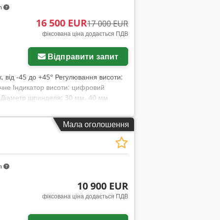
m
16 500 EUR
17 000 EUR
фіксована ціна додається ПДВ
Відправити запит
, від -45 до +45° Регулювання висоти:
чне Індикатор висоти: цифровий
 Діаметр шпинделя: 30 мм, 40 мм
ужність: 5 / 6 кВт Гальмо двигуна: Так,
 2500 мм Ширина машини: 1400 мм
Мала оголошення
m
10 900 EUR
фіксована ціна додається ПДВ