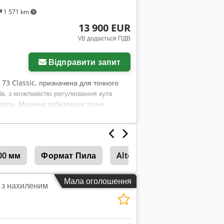
1 571 km
13 900 EUR
VB додається ПДВ
Відправити запит
73 Classic, призначена для точного
ів, з можливістю регулювання кута
орізу. Машина забезпечує точне
 на щоденне використання у професійній
 Технічні характеристики: - Кут нахилу
xsf - Висота розрізу: макс. 170 мм -
Потужність двигуна: 5,5 кВт -
00 мм
Формат Пила
Altendorf
Altendorf F4
Мала оголошення
 з нахиленим