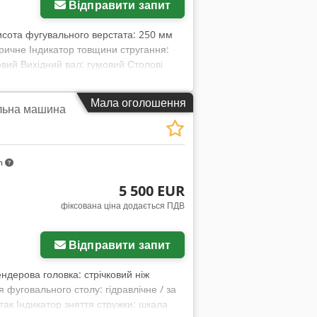
Відправити запит
исота фугувального верстата: 250 мм
тричне Індикатор товщини стругання:
овий Вихідний вал: гумовий Столові
д’єднувальний отвір для
тата: 1200 мм Вага: 1000 кг
Мала оголошення
льна машина
m
5 500 EUR
фіксована ціна додається ПДВ
Відправити запит
ндерова головка: стрічковий ніж
 фуговального столу: гідравлічне / за
ак Індикатор зняття стружки: шкала