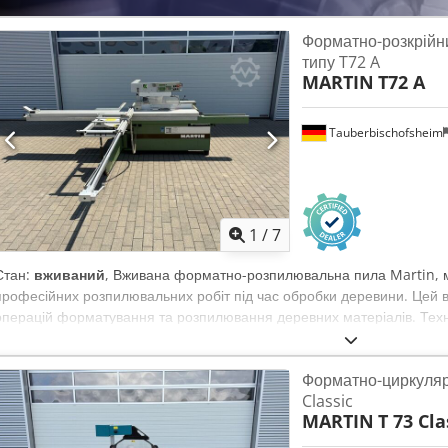
Форматно-розкрійн
типу T72 A
MARTIN
T72 A
Tauberbischofsheim
1
/
7
Стан:
вживаний
, Вживана форматно-розпилювальна пила Martin, 
професійних розпилювальних робіт під час обробки деревини. Цей в
операцій форматування та розпилювання деревних матеріалів. Техні
~ 145 мм - Ширина пропилу: ~ 1300 мм - Довжина пропилу: 3300 мм 
Цифровий - Регулювання: Електронне Codpfx Aezrywwjaxjrf - Пара
Форматно-циркуляр
Classic
MARTIN
T 73 Cla