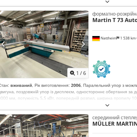
Crjdjzq Dcbjpfx Aaxef Індикатор поздовжнього та поперечного зрізу
регулюється: так Потужність двигуна: 5,5 кВт Гальмо двигуна: так,
форматно-розкрійн
Ширина машини: 1000 мм Вага: 1050 кг
Martin
T 73 Aut
Nattheim
1 538 km
1
/
6
Стан:
вживаний
, Рік виготовлення:
2006
, Паралельний упор з можл
двигуна, поздовжній упор із дисплеєм, одностороннє обертання за 
3000 мм, потужність 5,5 кВт, попередній розпил, ширина пропилу 1
Crjdpfx Aszawiuoaxof
серединний степле
MÜLLER MARTIN