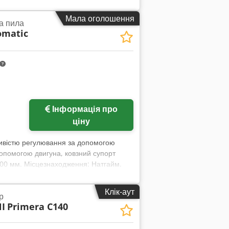
: шкала Кут фуговального упору
 автоматичне Довжина машини: 2800 мм
Мала оголошення
а пила
omatic
Інформація про
ціну
ивістю регулювання за допомогою
допомогою двигуна, ковзний супорт
000 мм. Місцезнаходження: Натгайм.
Клік-аут
р
I
Primera C140