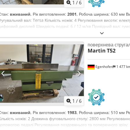
1
/
6
Стан:
вживаний
, Рік виготовлення:
2001
, Робоча ширина: 630 мм В
Фугувальний вал: Tersa Кількість ножів: 4 Регулювання висоти: елек
цифровий дисплей Швидкість подачі: 6 / 12 м/хв Привідний вал: гум
вали: відсутні Crodpfezq Dcnjx Aaxsf Потужність двигуна: 5,5 кВт Пі
пиловідсмоктувача: 160 мм Довжина верстата: 1200 мм Ширина верс
поверхнева струга
Martin
T52
Egenhofen
1 477 k
1
/
6
Стан:
вживаний
, Рік виготовлення:
1983
, Робоча ширина: 510 мм Ре
Кількість ножів: 2 Довжина фуговального столу: 2800 мм Регулювання
допомогою педалі Регулювання поздовжнього та поперечного зрізу: т