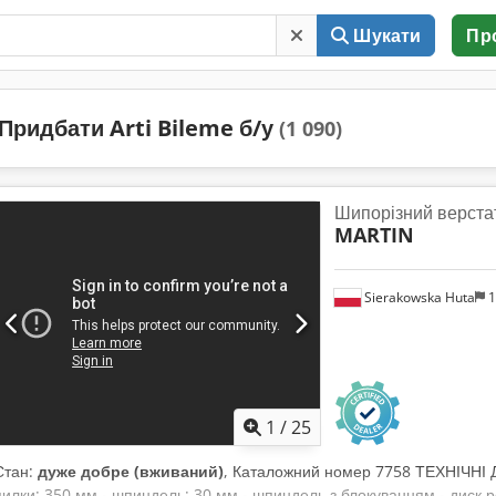
Шукати
Пр
Придбати Arti Bileme б/у
(1 090)
Шипорізний верста
MARTIN
Sierakowska Huta
1
1
/
25
Стан:
дуже добре (вживаний)
, Каталожний номер 7758 ТЕХНІЧНІ Д
пилки: 350 мм - шпиндель: 30 мм - шпиндель з блокуванням - диск р