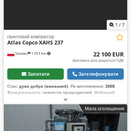
1
/
7
гвинтовий компресор
Atlas Copco
XAHS 237
22 100 EUR
Stawiec
1 053 km
фіксована ціна додається ПДВ
Запитати
Зателефонувати
Стан:
дуже добре (вживаний)
, Рік виготовлення:
2008
,
Функціональність:
повністю працездатний
, Мобільний
компресор ATLAS COPCO XAHS237, обладнаний кінцевим
охолоджувачем, після повного технічного обслуговування.
Мала оголошення
Dwedpfx Aaezna U Ij Esa Технічні характеристики:
продуктивність 14,20 м³/хв; робочий тиск 12 бар; рік випуску
2008; двигун CAT6.6; напрацювання 2969 год. Компресор
повністю справний, готовий до роботи, надається гарантія.