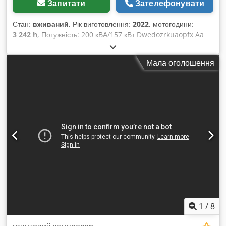
Запитати
Зателефонувати
Стан:
вживаний
, Рік виготовлення:
2022
, мотогодини:
3 242 h
, Потужність: 200 кВА/157 кВт Dwedozrkuaopfx Aa
Eea Об’єм паливного бака: 585 літрів Напрацювання: 3242
години, рік випуску: 12/2022 Роз’єми: 125-63-32-16А + DS
Мала оголошення
Пристрій захисного відключення (ПЗВ) типу B.
1
/
8