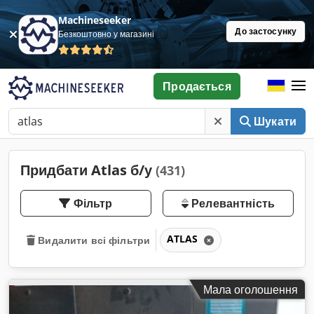
Machineseeker
До застосунку
Безкоштовно у магазині
Продається
Шукати
Придбати Atlas б/у
(431)
Фільтр
Релевантність
ATLAS
Видалити всі фільтри
Мала оголошення