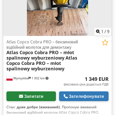
1
/
9
Atlas Copco Cobra PRO – бензиновий
відбійний молоток для демонтажу
Atlas Copco Cobra PRO – młot
spalinowy wyburzeniowy
Atlas
Copco Cobra PRO – młot
spalinowy wyburzeniowy
1 349 EUR
Wymysłów
1 002 km
фіксована ціна додається ПДВ
Запитати
Зателефонувати
Стан:
дуже добре (вживаний)
, Пропоную вживаний
бензиновий відбійний молоток Atlas Copco Cobra PRO.