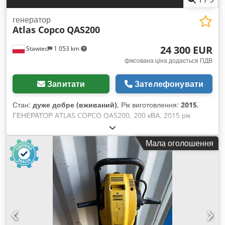
генератор
Atlas Copco
QAS200
24 300 EUR
Stawiec
1 053 km
фіксована ціна додається ПДВ
Запитати
Зателефонувати
Стан:
дуже добре (вживаний)
, Рік виготовлення:
2015
,
ГЕНЕРАТОР ATLAS COPCO QAS200, 200 кВА, 2015 рік
випуску, після технічного обслуговування. Технічні
характеристики: Потужність: 200 кВА (160 кВт); Dwodpezp H
Мала оголошення
T Hsfx Aa Eja Рік виготовлення: 2015; Двигун: VOLVO PENTA;
Напрацювання: 3705 годин. Генератор повністю справний.
Ціна нетто: 105 000 злотих. Ціна брутто: 129 150 злотих.
Посилання на відео нижче.