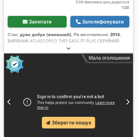
EXW фіксована ціна додається
ПДВ
Запитати
Зателефонувати
Стан:
дуже добре (вживаний)
, Рік виготовлення:
2016
,
ВИРІБНИК ATLASCOPCO ТИП GA55 FF PLUS СЕРІЙНИЙ
НОМЕР API623768 РІК ВИПУСКУ 2016 Dwodpfx Aozmhtcsa
Eja ПОТУЖНІСТЬ (кВт) 55 ПРОДУКТИВНІСТЬ (м³/хв) 10,44
Мала оголошення
ТИСК (бар) 8,25 ГОДИНИ (РОБОЧІ/ЗАГАЛЬНІ) ІНВЕРТОР ні
ВБУДОВАНИЙ ОСУШУВАЧ так, R410a, 1,05 кг ОХЛАДЖУВАЧ
ні ОХОЛОДЖЕННЯ (ПОВІТРЯ/ВОДА) повітря НА
РЕЗЕРВУАРІ ні ДОКУМЕНТАЦІЯ ні ПІДКЛЮЧЕННЯ 2
НОВИЙ/ВЖИВАНИЙ ВЖИВАНИЙ
Зберегти пошук