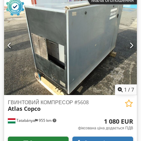
хв Рік виготовлення: 2012 Кількість відпрацьованих годин:
5735
1
/
7
ГВИНТОВИЙ КОМПРЕСОР #5608
Atlas Copco
1 080 EUR
Tatabánya
955 km
фіксована ціна додається ПДВ