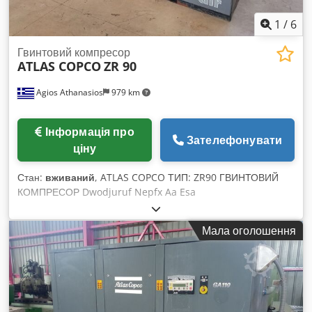
1
/
6
Гвинтовий компресор
ATLAS COPCO
ZR 90
Agios Athanasios
979 km
Інформація про
Зателефонувати
ціну
Стан:
вживаний
, ATLAS COPCO ТИП: ZR90 ГВИНТОВИЙ
КОМПРЕСОР Dwodjuruf Nepfx Aa Esa
Мала оголошення