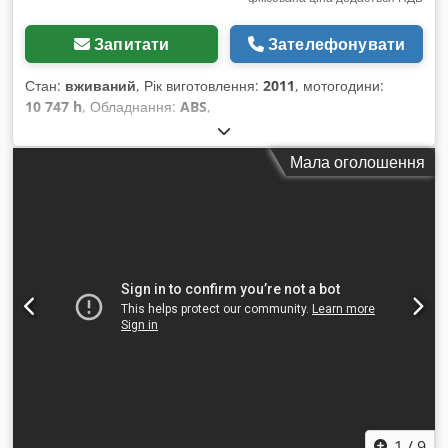
Запитати
Зателефонувати
Стан:
вживаний
, Рік виготовлення:
2011
, мотогодини:
10 747 h
, Обладнання:
ABS
,
Мала оголошення
1
/
9