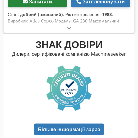
Запитати
Зателефонувати
Стан:
добрий (вживаний)
, Рік виготовлення:
1988
,
Виробник: Atlas Copco Модель: GA 230 Максимальний
кінцевий тиск: 13 бар Відкрита подача повітря: 50 л/сек
Dodpfx Aaohyglaj Eewa Потужність двигуна: 30 кВт
Максимальна швидкість обертання: 1500 об/хв
ЗНАК ДОВІРИ
Дилери, сертифіковані компанією Machineseeker
Більше інформації зараз