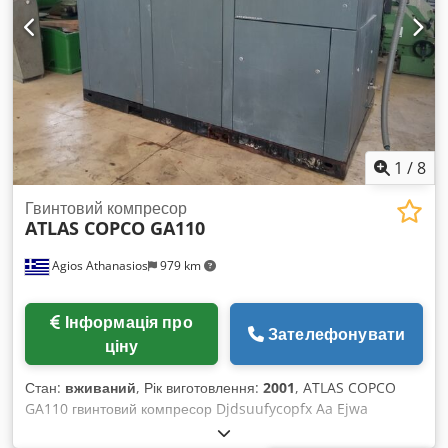
1
/
8
Гвинтовий компресор
ATLAS COPCO GA110
Agios Athanasios
979 km
Інформація про
Зателефонувати
ціну
Стан:
вживаний
, Рік виготовлення:
2001
, ATLAS COPCO
GA110 гвинтовий компресор Djdsuufycopfx Aa Ejwa