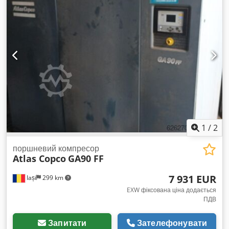
1
/
2
поршневий компресор
Atlas Copco
GA90 FF
7 931 EUR
Iași
299 km
EXW фіксована ціна додається
ПДВ
Запитати
Зателефонувати