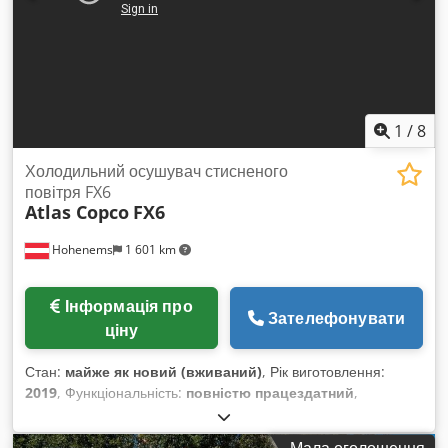
1
/
8
Холодильний осушувач стисненого
повітря FX6
Atlas Copco
FX6
Hohenems
1 601 km
Інформація про
Зателефонувати
ціну
Стан:
майже як новий (вживаний)
, Рік виготовлення:
2019
, Функціональність:
повністю працездатний
,
Вживаний холодильний осушувач Atlas Copco FX6 2,34 м³/
хв Dodpfxezrtbie Aa Eowa 14 бар Рік виготовлення: 2019