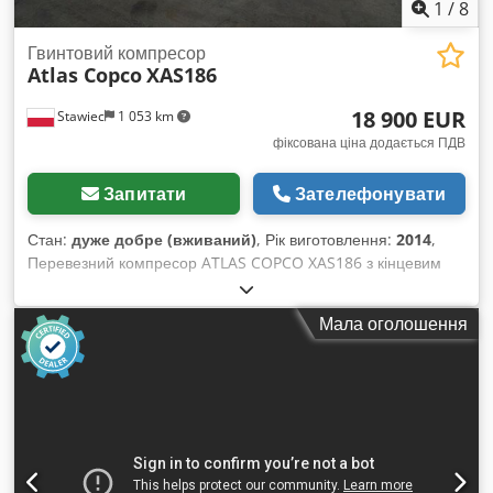
1
/
8
Гвинтовий компресор
Atlas Copco
XAS186
18 900 EUR
Stawiec
1 053 km
фіксована ціна додається ПДВ
Запитати
Зателефонувати
Стан:
дуже добре (вживаний)
, Рік виготовлення:
2014
,
Перевезний компресор ATLAS COPCO XAS186 з кінцевим
охолоджувачем, машина після повного сервісного
обслуговування Технічні характеристики: продуктивність:
Мала оголошення
11,10 м3/хв; робочий тиск: 7 Бар; рік випуску: 2014 двигун
DEUTZ Dwsdpfxoyfnwgj Aa Eea пробіг: Компресор повністю
справний, готовий до роботи, з гарантією. Ціна нетто: 79
500 PLN Ціна брутто: 97 785 PLN Машина завезена в
ідеальному стані. Нижче наведені посилання на відео.