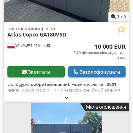
1
/
8
гвинтовий компресор
Atlas Copco
GA180VSD
10 000 EUR
Wilków
1 016 km
EXW фіксована ціна додається
ПДВ
Запитати
Зателефонувати
Стан:
дуже добре (вживаний)
, Рік виготовлення:
2001
,
ВИРІБ. ATLAS COPCO ТИП GA180VSD СЕРІЙНИЙ НОМЕР
AIF072891 РІК 2001 ПОТУЖНІСТЬ (кВт) 181 Djdpfx Aaozq
An No Eowa ПРОДУКТИВНІСТЬ (м³/хв) ТИСК (бар) 12,50
Мала оголошення
МОТОГОДИН (РОБОЧІ/ЗАГАЛЬНІ) 85719 ІНВЕРТОР так
ВБУДОВАНИЙ ОСУШУВАЧ ні ОХЛАДЖУВАЧ ні
ОХОЛОДЖЕННЯ (ПОВІТРЯ/ВОДА) повітря НА РЕЗЕРВУАРІ
ні ДОКУМЕНТАЦІЯ ні ПІДКЛЮЧЕННЯ 2 1/2 НОВИЙ/