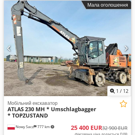
Мала оголошення
1
/
12
Мобільний екскаватор
ATLAS
230 MH * Umschlagbagger
* TOPZUSTAND
25 400 EUR
Nowy Sacz
777 km
32 900 EUR
фіксована ціна додається ПДВ