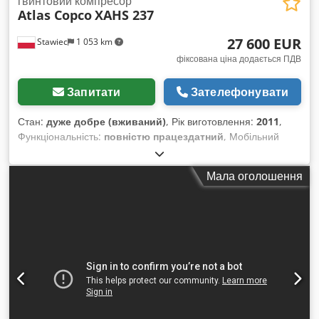
гвинтовий компресор
Atlas Copco
XAHS 237
27 600 EUR
Stawiec
1 053 km
фіксована ціна додається ПДВ
Запитати
Зателефонувати
Стан:
дуже добре (вживаний)
, Рік виготовлення:
2011
,
Функціональність:
повністю працездатний
, Мобільний
компресор ATLAS COPCO XAHS237+ з кінцевим
охолоджувачем, після повного технічного обслуговування.
Мала оголошення
Технічні характеристики: продуктивність 14,20 м³/хв;
робочий тиск 12 бар; Dwsdpsznba Eofx Aa Esa рік
виготовлення 2011; двигун DEUTZ 6,1; напрацювання 1752
год. Компресор повністю справний, готовий до роботи,
надається гарантія. Ціна нетто: 119 500 злотих. Ціна брутто:
146 985 злотих. Машина в ідеальному стані. Нижче
наведено посилання на відео.