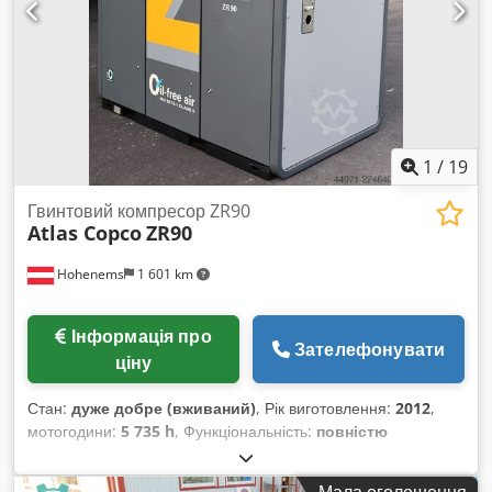
1
/
19
Гвинтовий компресор ZR90
Atlas Copco
ZR90
Hohenems
1 601 km
Інформація про
Зателефонувати
ціну
Стан:
дуже добре (вживаний)
, Рік виготовлення:
2012
,
мотогодини:
5 735 h
, Функціональність:
повністю
працездатний
, Масляний гвинтовий компресор Atlas
Copco ZR90 Dwsdpfxezqvvae Aa Eoa 90 кВт 7,50 бар 14 м³/
Мала оголошення