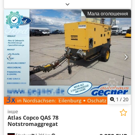
Обладнання випущено у 2014 році, країна-виробник –
Швеція. Модель Cobra PRO – це професійний бензиновий
Мала оголошення
відбійний молоток, призначений для будівельних, дорожніх
та демонтажних робіт. Він не потребує електричного
живлення або компресора, що робить його ідеальним для
використання на відкритому повітрі. Візуальний стан
відповідає фотографіям – помітні звичайні сліди
використання, подряпини та потертості. Укомплектований
робочим зубилом. Характеристики: Виробник: Atlas Copco
Модель: Cobra PRO Рік випуску: 2014 Dodpfx Aaszkwdlo
Eowa Країна-виробник: Швеція Двигун: двотактний
бензиновий Призначення: руйнування бетону, асфальту,
проведення дорожніх та земляних робіт Мобільна
конструкція – не потребує компресора або підключення до
електромережі.
1
/
20
інше
Atlas Copco
QAS 78
Notstromaggregat