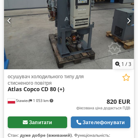
Ціна нетто: 95 500 злотих. Ціна брутто: 117 465 злотих.
Машина в ідеальному стані. Нижче наведено посилання на
відео.
1
/
3
осушувач холодильного типу для
стисненого повітря
Atlas Copco
CD 80 (+)
820 EUR
Stawiec
1 053 km
фіксована ціна додається ПДВ
Запитати
Зателефонувати
Стан:
дуже добре (вживаний)
, Функціональність: