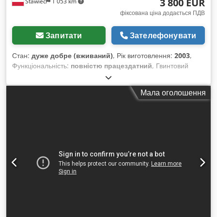
3 800 EUR
Stawiec
1 053 km
фіксована ціна додається ПДВ
Запитати
Зателефонувати
Стан:
дуже добре (вживаний)
, Рік виготовлення:
2003
,
Функціональність:
повністю працездатний
, Гвинтовий
компресор ATLAS COPCO GA18VSDFF, обладнаний
частотним перетворювачем і осушувачем повітря, після
Мала оголошення
сервісного обслуговування. Технічні характеристики:
продуктивність: 3,24 м³/хв; двигун потужністю 18,5 кВт;
максимальний тиск: 12,75 бар; рік випуску: 2003;
напрацювання: 11137 годин!!! Dodpfxszmt Nve Aa Eewa
16200 нетто 19926 брутто Компресор повністю справний,
готовий до роботи, надається гарантія. Забезпечуємо
сервісне обслуговування. Нижче посилання на відео.