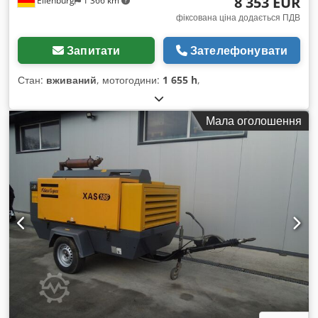
8 353 EUR
Eilenburg
1 366 km
фіксована ціна додається ПДВ
Запитати
Зателефонувати
Стан:
вживаний
, мотогодини:
1 655 h
,
Мала оголошення