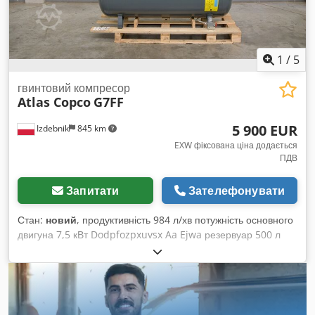
1
/
5
гвинтовий компресор
Atlas Copco
G7FF
5 900 EUR
Izdebnik
845 km
EXW фіксована ціна додається
ПДВ
Запитати
Зателефонувати
Стан:
новий
, продуктивність 984 л/хв потужність основного
двигуна 7,5 кВт Dodpfozpxuvsx Aa Ejwa резервуар 500 л
максимальний робочий тиск 10,0 атм вбудований осушувач
із холодильним контуром електронне налаштування
параметрів роботи компресора шумоізольована кабіна
(лише 67 дБ) відповідає нормам CE рік випуску 2025,
НОВИЙ