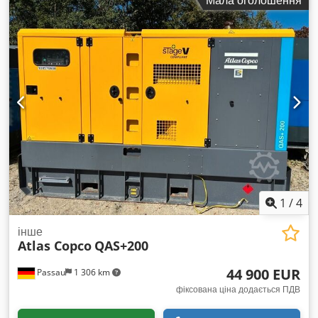
Мала оголошення
1
/
4
інше
Atlas Copco
QAS+200
44 900 EUR
Passau
1 306 km
фіксована ціна додається ПДВ