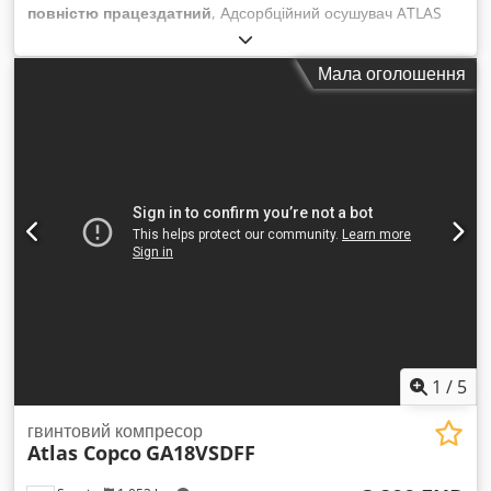
повністю працездатний
, Адсорбційний осушувач ATLAS
COPCO CD 80 Технічні характеристики: Dwodpezm Ip Rjfx
Aa Eea продуктивність: 4800 л/хв; осушувач повністю
Мала оголошення
справний; ціна нетто: 3500 злотих; ціна брутто: 4305 злотих.
1
/
5
гвинтовий компресор
Atlas Copco
GA18VSDFF