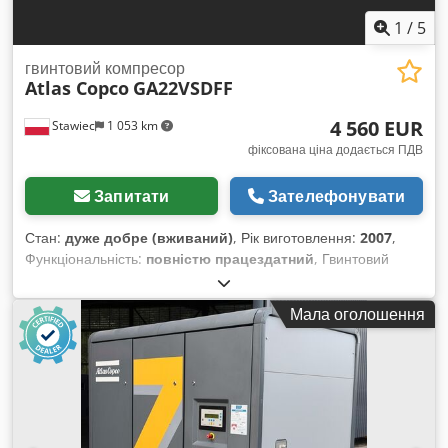
1
/
5
гвинтовий компресор
Atlas Copco
GA22VSDFF
4 560 EUR
Stawiec
1 053 km
фіксована ціна додається ПДВ
Запитати
Зателефонувати
Стан:
дуже добре (вживаний)
, Рік виготовлення:
2007
,
Функціональність:
повністю працездатний
, Гвинтовий
компресор ATLAS COPCO GA22VSDFF, обладнаний
частотним перетворювачем і осушувачем повітря, після
Мала оголошення
технічного обслуговування. Технічні характеристики:
продуктивність: 3840 м³/хв; двигун потужністю 22 кВт;
максимальний тиск: 12,80 бар; рік випуску: 2007;
напрацювання: 11469 годин. 19800 нетто 24354 брутто
Компресор повністю справний, готовий до роботи,
надається гарантія. Забезпечуємо сервісне обслуговування.
Нижче посилання на відео. Dwjdpozmt Huefx Aa Eoa