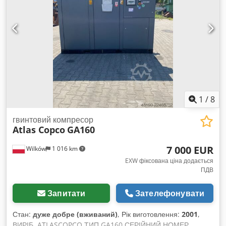
ВЖИВАНИЙ ВЖИВАНИЙ
1
/
8
гвинтовий компресор
Atlas Copco
GA160
7 000 EUR
Wilków
1 016 km
EXW фіксована ціна додається
ПДВ
Запитати
Зателефонувати
Стан:
дуже добре (вживаний)
, Рік виготовлення:
2001
,
ВИРІБ. ATLASCOPCO ТИП GA160 СЕРІЙНИЙ НОМЕР