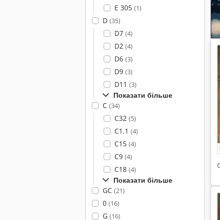
E 305
(1)
D
(35)
D7
(4)
D2
(4)
D6
(3)
D9
(3)
D11
(3)
Показати більше
C
(34)
C32
(5)
C1.1
(4)
C15
(4)
C9
(4)
C18
(4)
Показати більше
GC
(21)
0
(16)
G
(16)