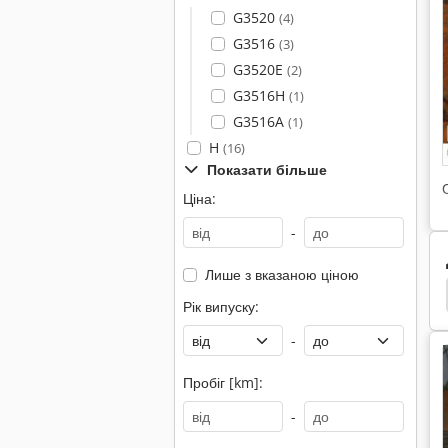
G3520
(4)
G3516
(3)
G3520E
(2)
G3516H
(1)
G3516A
(1)
H
(16)
Показати більше
Ціна:
-
Лише з вказаною ціною
Caterpillar 242
Caterpillar 236
Caterpillar 235
Рік випуску:
-
Пробіг [km]:
-