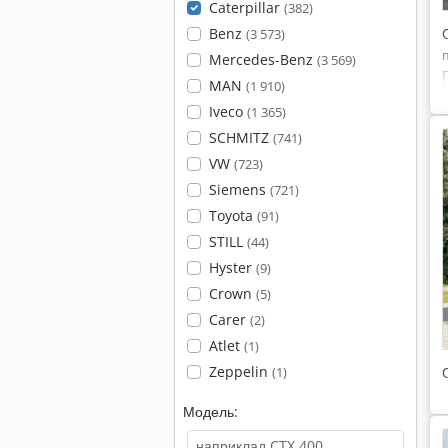
Caterpillar
(382)
Benz
(3 573)
Mercedes-Benz
(3 569)
MAN
(1 910)
Iveco
(1 365)
SCHMITZ
(741)
VW
(723)
Siemens
(721)
Toyota
(91)
STILL
(44)
Hyster
(9)
Crown
(5)
Carer
(2)
Atlet
(1)
Zeppelin
(1)
Модель: