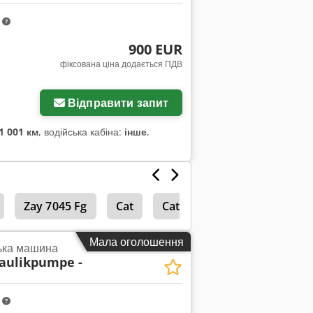
m
900 EUR
фіксована ціна додається ПДВ
жень
Відправити запит
1 001 км
, водійська кабіна:
інше
,
Zay 7045 Fg
Cat
Cat 938 G
Колісний на
Мала оголошення
ька машина
aulikpumpe -
m