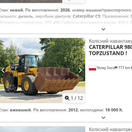
Стан:
новий
, Рік виготовлення:
2026
, номер машини/транспортного
пального:
дизель
, виробник двигунів:
Caterpillar C9
, Призначення: 
Потужність генератора: 300 кВА Габарити вантажного відсіку: 430 x 
водяного баку: 610 л Зв’яжіться з командою DPX для отримання додат
обладнання = - Акумулятор Cedpfxozhzx Uj Ahcjha - Панель керуван
Колісний навантаж
CATERPILLAR
98
TOPZUSTAND !
Nowy Sacz
777 km
1
/
12
Стан:
вживаний
, Рік виготовлення:
2012
, мотогодини:
18 000 h
,
Колісний навантаж