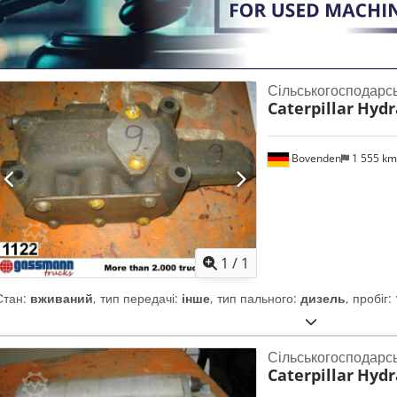
Сільськогосподарс
Caterpillar
Hydr
Bovenden
1 555 k
Запросити більше
зобра
1
/
1
Стан:
вживаний
, тип передачі:
інше
, тип пального:
дизель
, пробіг:
Сільськогосподарс
Caterpillar
Hydr