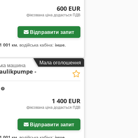
600 EUR
фіксована ціна додається ПДВ
жень
Відправити запит
1 001 км
, водійська кабіна:
інше
,
Мала оголошення
ька машина
aulikpumpe -
m
1 400 EUR
фіксована ціна додається ПДВ
жень
Відправити запит
1 001 км
, водійська кабіна:
інше
,