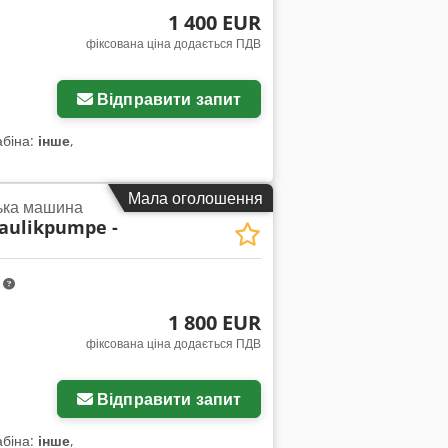
1 400 EUR
фіксована ціна додається ПДВ
жень
Відправити запит
абіна:
інше
,
Мала оголошення
ька машина
aulikpumpe -
m
1 800 EUR
фіксована ціна додається ПДВ
жень
Відправити запит
абіна:
інше
,