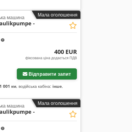
Мала оголошення
ька машина
aulikpumpe -
m
400 EUR
фіксована ціна додається ПДВ
жень
Відправити запит
1 001 км
, водійська кабіна:
інше
,
Мала оголошення
ька машина
aulikpumpe -
m