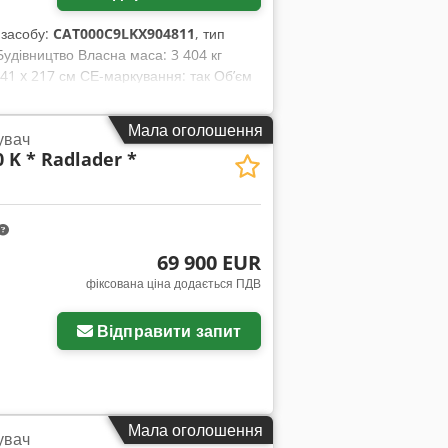
 засобу:
CAT000C9LKX904811
, тип
Будівництво Власна маса: 3 404 кг
141 x 217 см СЕ-маркування: так Об’єм
кової інформації. = Додаткові опції та
ня - Сталевий дах - Танк
Мала оголошення
увач
0 K * Radlader *
69 900 EUR
фіксована ціна додається ПДВ
Відправити запит
Мала оголошення
увач