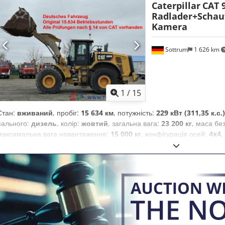
Caterpillar
CAT 
Radlader+Schauf
Kamera
Sottrum
1 626 km
1
/
15
Стан:
вживаний
, пробіг:
15 634 км
, потужність:
229 кВт (311,35 к.с.)
пального:
дизель
, колір:
жовтий
, загальна вага:
23 200 кг
, маса бе
максимальна вага навантаження:
15 000 кг
, конфігурація осей:
4x4
,
03/2016
, гальма:
гальмування двигуном
, Рік виготовлення:
2016
, 
денна кабіна
, Обладнання:
блокування диференціала, бортовий 
повітрям, головний захист, гідропідсилювач керма, додаткові ф
паркувальні датчики, повний привід, система іммобілайзера, с