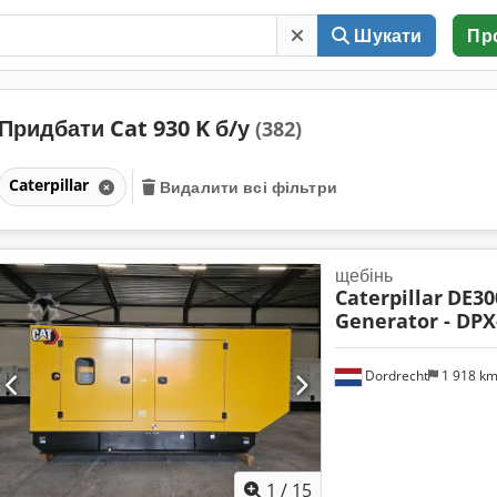
Шукати
Пр
Придбати Cat 930 K б/у
(382)
Caterpillar
Видалити всі фільтри
щебінь
Caterpillar
DE300
Generator - DPX
Dordrecht
1 918 k
1
/
15