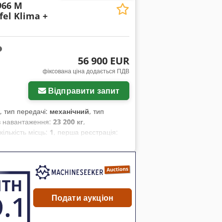
966 M
el Klima +
56 900 EUR
фіксована ціна додається ПДВ
Відправити запит
, тип передачі:
механічний
, тип
з навантаження:
23 200 кг
,
 кількість місць:
1
, перша реєстрація:
мотогодини:
15 634 h
, водійська кабіна:
комп’ютер, гальмо зі стисненим
ари, кабіна, кондиціонер,
тандартна лопата, фільтр сажі
,
Подати аукціон