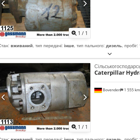
Запросити більше
зобра
1
/
1
Стан:
вживаний
, тип передачі:
інше
, тип пального:
дизель
, пробіг:
Сільськогосподарс
Caterpillar
Hydr
Bovenden
1 555 k
Запросити більше
зобра
1
/
1
Стан:
вживаний
, тип передачі:
інше
, тип пального:
дизель
, пробіг: