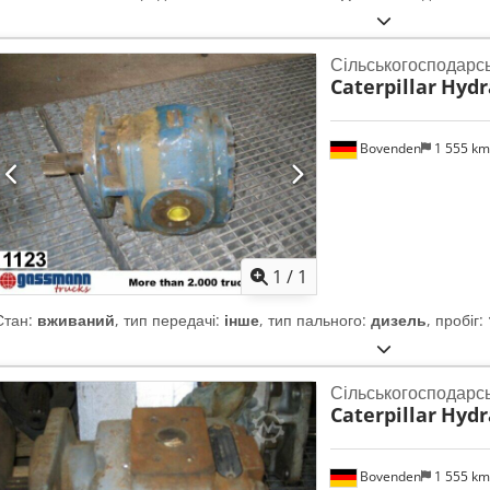
Сільськогосподарс
Caterpillar
Hydr
Bovenden
1 555 k
Запросити більше
зобра
1
/
1
Стан:
вживаний
, тип передачі:
інше
, тип пального:
дизель
, пробіг:
Сільськогосподарс
Caterpillar
Hydr
Bovenden
1 555 k