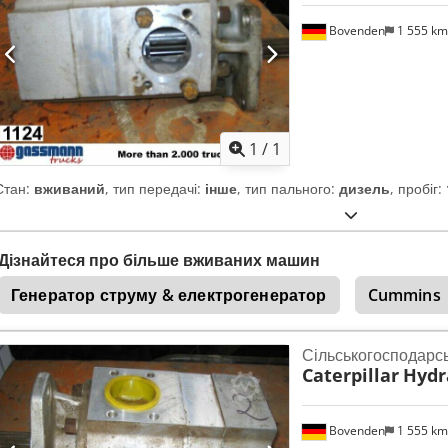
Bovenden
1 555 k
Запросити більше
зобра
1
/
1
Стан:
вживаний
, тип передачі:
інше
, тип пального:
дизель
, пробіг:
Дізнайтеся про більше вживаних машин
Генератор струму & електрогенератор
Cummins
Сільськогосподарс
Caterpillar
Hydr
Bovenden
1 555 k