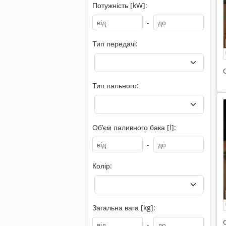
Потужність [kW]:
-
Тип передачі:
Тип пального:
Обʼєм паливного бака [l]:
-
Колір:
Загальна вага [kg]:
-