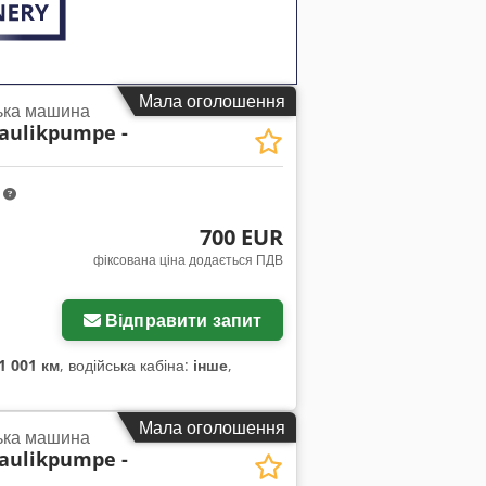
Мала оголошення
ька машина
aulikpumpe -
m
700 EUR
фіксована ціна додається ПДВ
жень
Відправити запит
1 001 км
, водійська кабіна:
інше
,
Мала оголошення
ька машина
aulikpumpe -