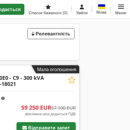
одається
Мова
Список бажаного
(0)
Увійти
Меню
Релевантність
Мала оголошення
E0 - C9 - 300 kVA
-18021
m
59 250 EUR
67 100 EUR
фіксована ціна додається ПДВ
Відправити запит