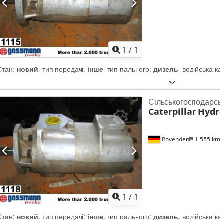
Запросити більше
зобра
1
/
1
Стан:
новий
, тип передачі:
інше
, тип пального:
дизель
, водійська к
Сільськогосподарс
Caterpillar
Hydr
Bovenden
1 555 k
Запросити більше
зобра
1
/
1
Стан:
новий
, тип передачі:
інше
, тип пального:
дизель
, водійська к