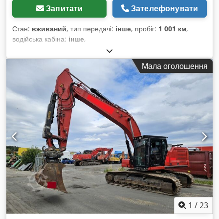
Запитати
Зателефонувати
Стан:
вживаний
, тип передачі:
інше
, пробіг:
1 001 км
,
водійська кабіна:
інше
,
Мала оголошення
1
/
23