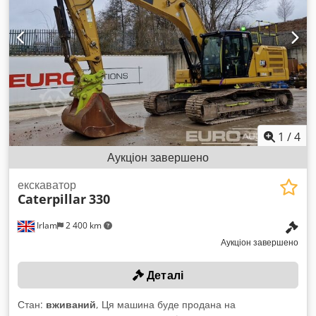
1
/
4
Аукціон завершено
екскаватор
Caterpillar
330
Irlam
2 400 km
Аукціон завершено
Деталі
Стан:
вживаний
, Ця машина буде продана на