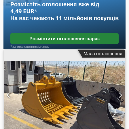
аксесуари = - Акумулятор - Панель керування Dwsdsyvd
Розмістіть оголошення вже від
Aaepfx Al Aoa - Сталевий дах - Цистерна
4,49 EUR
*
На вас чекають
11 мільйонів покупців
Розмістити оголошення зараз
*за оголошення/місяць
Мала оголошення