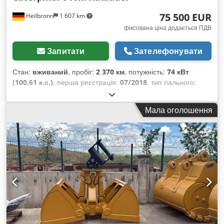
Додаткову інформацію та наші загальні умови можна знайти
75 500 EUR
Heilbronn
1 607 km
на нашому вебсайті.
фіксована ціна додається ПДВ
Запитати
Зателефонувати
Стан:
вживаний
, пробіг:
2 370 км
, потужність:
74 кВт
(100,61 к.с.)
, перша реєстрація:
07/2018
, тип пального:
дизель
, загальна вага:
8 050 кг
, колір:
жовтий
, тип
передачі:
механічний
, підвіска:
інше
, мотогодини:
2 370 h
,
Мала оголошення