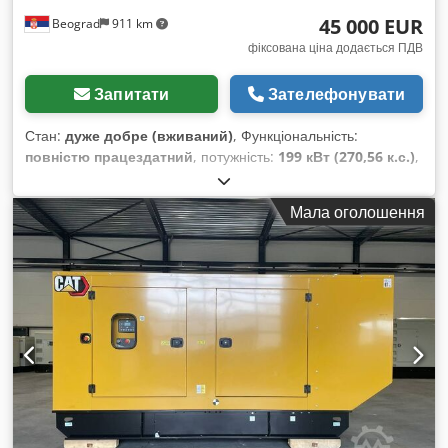
45 000 EUR
Beograd
911 km
фіксована ціна додається ПДВ
Запитати
Зателефонувати
Стан:
дуже добре (вживаний)
, Функціональність:
повністю працездатний
, потужність:
199 кВт (270,56 к.с.)
,
експлуатаційна маса:
37 000 кг
, об’єм ковша:
2,6 м³
, Рік
виготовлення:
2006
, номер машини/транспортного засобу:
Мала оголошення
CAT 0330DJGGE00237
, Машина в чудовому
функціональному стані. Dwjdpfjylma Hjx Al Aea