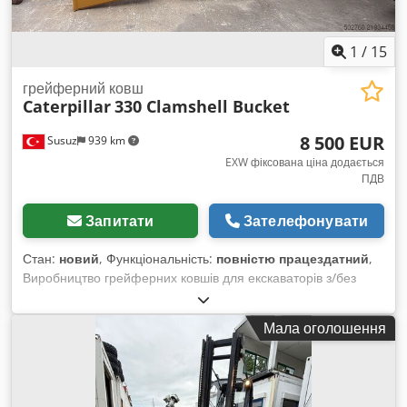
1
/
15
грейферний ковш
Caterpillar
330 Clamshell Bucket
8 500 EUR
Susuz
939 km
EXW фіксована ціна додається
ПДВ
Запитати
Зателефонувати
Стан:
новий
, Функціональність:
повністю працездатний
,
Виробництво грейферних ковшів для екскаваторів з/без
обертання Для отримання детальної інформації, будь
ласка, зв’яжіться з нами. Djdoy Spn Ijpfx Al Aswa
Мала оголошення