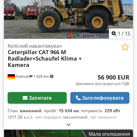
1
/
15
Колісний навантажувач
Caterpillar
CAT 966 M
Radlader+Schaufel Klima +
Kamera
56 900 EUR
Sottrum
1 626 km
фіксована ціна додається ПДВ
Запитати
Зателефонувати
Стан:
вживаний
, пробіг:
15 634 км
, потужність:
229 кВт
(311,35 к.с.)
, тип передачі:
механічний
, тип пального:
дизель
, колір:
жовтий
, загальна вага:
23 200 кг
, маса без
навантаження:
23 200 кг
, максимальна вага навантаження:
Мала оголошення
15 000 кг
, конфігурація осей:
4x4
, кількість місць:
1
, перша