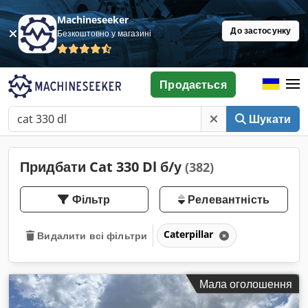
Machineseeker
До застосунку
Безкоштовно у магазині
Продається
Шукати
Придбати Cat 330 Dl б/у
(382)
Фільтр
Релевантність
Caterpillar
Видалити всі фільтри
Мала оголошення