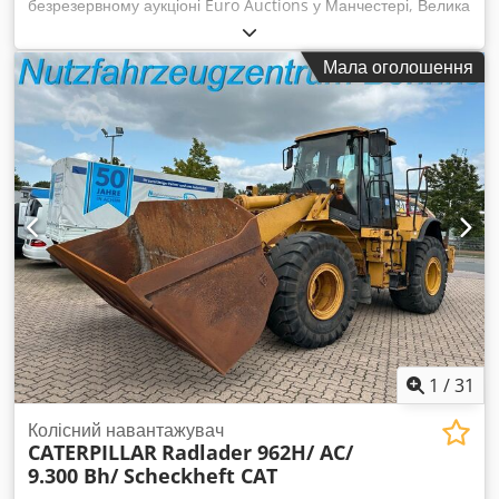
безрезервному аукціоні Euro Auctions у Манчестері, Велика
Британія, 10 березня. Для отримання додаткової
інформації звертайтесь до Дермота. Dwodeymfw Hopfx Al
Мала оголошення
Asa
1
/
31
Колісний навантажувач
CATERPILLAR
Radlader 962H/ AC/
9.300 Bh/ Scheckheft CAT