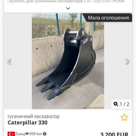
і рукоять для гусеничних екскаваторів CAT 320?330? НОВА
та невикористана На продаж пропонується оригінальна
стріла CAT (Boom), що підходить для гусеничних
Мала оголошення
екскаваторів серії CAT 320 до CAT 330. Стріла абсолютно
нова та невикористана. Постачається в комплекті з
гідравлічними шлангами та підйомним циліндром, готова до
негайного використання. Деталі:* Оригінальна стріла CAT *
Підходить для CAT 320?330 (залежно від виконання) * Нова,
невикористана * З підйомним циліндром * Гідравлічні
шланги змонтовано * Доступна негайно Dedpfoziyb Dox Al
Ajwa Ідеально підходить як запасна частина або для
переобладнання чи ремонту екскаватора.
1
/
2
гусеничний екскаватор
Caterpillar
330
3 200 EUR
Susuz
939 km