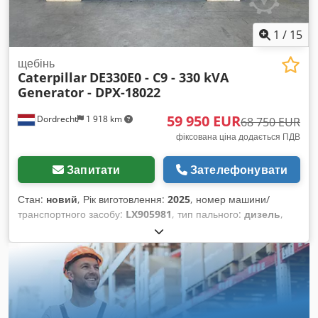
1
/
15
щебінь
Caterpillar
DE330E0 - C9 - 330 kVA
Generator - DPX-18022
59 950 EUR
Dordrecht
1 918 km
68 750 EUR
фіксована ціна додається ПДВ
Запитати
Зателефонувати
Стан:
новий
, Рік виготовлення:
2025
, номер машини/
транспортного засобу:
LX905981
, тип пального:
дизель
,
виробник двигунів:
Caterpillar C9
, Призначення:
Будівництво Власна вага: 3524 кг Потужність генератора:
330 кВА Розміри вантажного відсіку: 399 x 141 x 217 см
Маркування CE: так Об’єм водонапірного бака: 610 л
Країна-виробник: Китай Зверніться до команди DPX, щоб
отримати додаткову інформацію. = Додаткові опції та