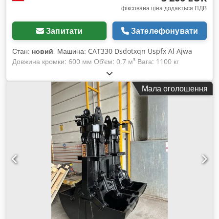
фіксована ціна додається ПДВ
Запитати
Зателефонувати
Стан:
новий
, Машина: CAT330 Dsdotxqn Uspfx Al Ajwa
Довжина кромки: 600 мм Об’єм: 0,7 м³ Вага: 1100 кг
Звертайтеся до нас для виготовлення ковшів та отримання
комерційної пропозиції.
Мала оголошення