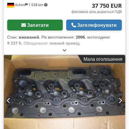
37 750 EUR
Achim
1 638 km
фіксована ціна додається ПДВ
Запитати
Зателефонувати
Стан:
вживаний
, Рік виготовлення:
2006
, мотогодини:
9 237 h
, Обладнання:
повний привід
,
Мала оголошення