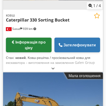
1
/
4
ковш
Caterpillar
330 Sorting Bucket
Susuz
939 km
Інформація про
Зателефонувати
ціну
Стан:
новий
, Ковш-решітка / просіювальний ковш для
екскаватора – виготовлення на замовлення Galen Group
виробляє міцні ковші-решітки та просіювальні ковші для
екскаваторів усіх марок і з різною експлуатаційною вагою.
Мала оголошення
Кожен ковш розробляється відповідно до моделі
екскаватора, умов експлуатації, необхідної ширини ковша
та розміру отворів просіювальної решітки. Основні сфери
застосування * Розділення каменів, ґрунту, гравію та
будівельного сміття * Просіювання та сортування вийнятого
ґрунту * Застосування в кар’єрах і гірничодобувній