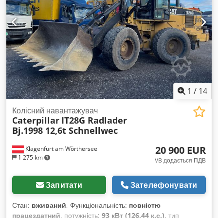
1
/
14
Колісний навантажувач
Caterpillar
IT28G Radlader
Bj.1998 12,6t Schnellwec
20 900 EUR
Klagenfurt am Wörthersee
1 275 km
VB додається ПДВ
Запитати
Зателефонувати
Стан:
вживаний
, Функціональність:
повністю
працездатний
, потужність:
93 кВт (126,44 к.с.)
, тип