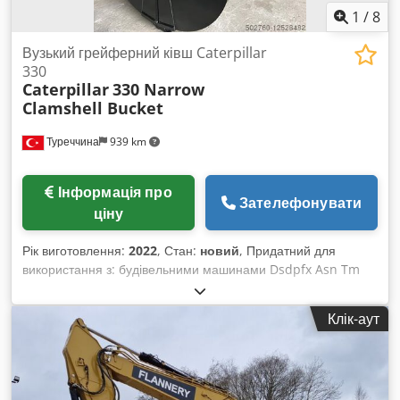
1
/
8
Вузький грейферний ківш Caterpillar
330
Caterpillar
330 Narrow
Clamshell Bucket
Туреччина
939 km
Інформація про
Зателефонувати
ціну
Рік виготовлення:
2022
, Стан:
новий
, Придатний для
використання з: будівельними машинами Dsdpfx Asn Tm
Ncel Ajwa
Клік-аут