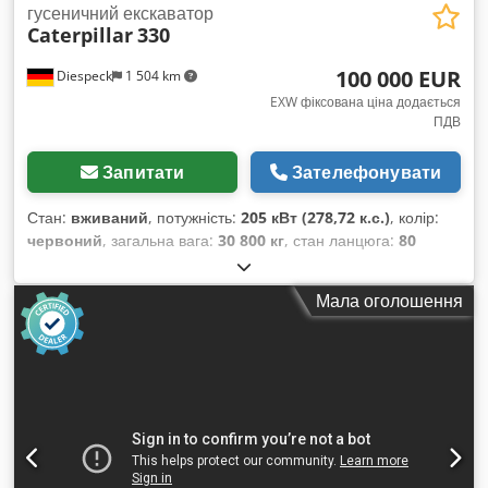
гусеничний екскаватор
Caterpillar
330
100 000 EUR
Diespeck
1 504 km
EXW фіксована ціна додається
ПДВ
Запитати
Зателефонувати
Стан:
вживаний
, потужність:
205 кВт (278,72 к.с.)
, колір:
червоний
, загальна вага:
30 800 кг
, стан ланцюга:
80
відсоток
, кількість місць:
1
, Рік виготовлення:
2019
,
мотогодини:
8 660 h
, Обладнання:
гідравліка
Мала оголошення
захоплювача, додаткові фари, кабіна, низький рівень
шуму
,