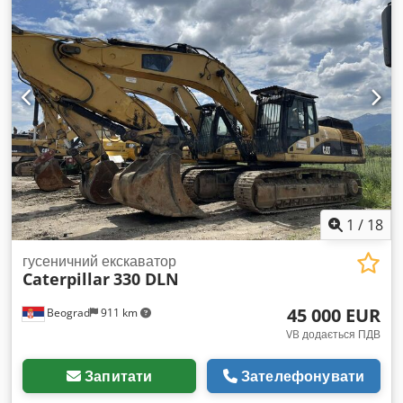
1
/
18
гусеничний екскаватор
Caterpillar
330 DLN
45 000 EUR
Beograd
911 km
VB додається ПДВ
Запитати
Зателефонувати