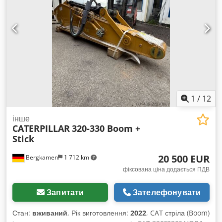
1
/
12
інше
CATERPILLAR
320-330 Boom +
Stick
20 500 EUR
Bergkamen
1 712 km
фіксована ціна додається ПДВ
Запитати
Зателефонувати
Стан:
вживаний
, Рік виготовлення:
2022
, CAT стріла (Boom)