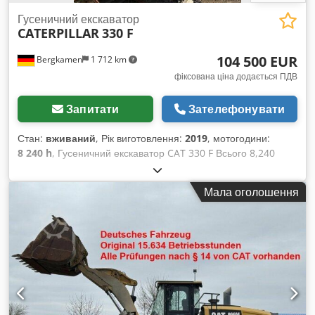
обладнання Вироблено в Туреччині
Гусеничний екскаватор
CATERPILLAR
330 F
104 500 EUR
Bergkamen
1 712 km
фіксована ціна додається ПДВ
Запитати
Зателефонувати
Стан:
вживаний
, Рік виготовлення:
2019
, мотогодини:
8 240 h
, Гусеничний екскаватор CAT 330 F Всього 8,240
напрацювання годин Відмінний технічний стан Двигун: Cat
C7.1, потужність приблизно 195 кВт / 261 к.с.
Мала оголошення
Dwsdpfjzrrnnox Al Aja Експлуатаційна маса: близько 30 900
кг Швидкість руху: близько 5,3 км/год Глибина копання: до
7,24 м Радіус дії: близько 10,8 м Обʼєм ковша: близько 1,7 м³
Транспортна довжина: близько 10,4 м Транспортна висота:
близько 3,4 м Ширина (з 800 мм гусеницями): близько 3,2 м