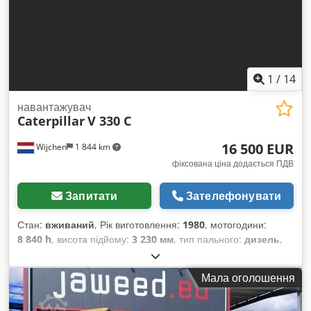
1
/
14
навантажувач
Caterpillar
V 330 C
16 500 EUR
Wijchen
1 844 km
фіксована ціна додається ПДВ
Запитати
Зателефонувати
Стан:
вживаний
, Рік виготовлення:
1980
, мотогодини:
8 840 h
, висота підйому:
3 230 мм
, тип пального:
дизель
,
тип щогли:
дуплекс
, довжина вил:
2 190 мм
, ширина вил:
2 280 мм
, загальна висота:
3 560 мм
, загальна довжина:
Мала оголошення
5 070 мм
, загальна ширина:
2 560 мм
, колір:
синій
, Власна
вага: 17 000 кг Вантажопідйомність: 15 000 кг - Рік випуску: