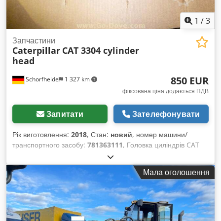
1
/
3
Запчастини
Caterpillar
CAT 3304 cylinder
head
850 EUR
Schorfheide
1 327 km
фіксована ціна додається ПДВ
Запитати
Зателефонувати
Рік виготовлення:
2018
, Стан:
новий
, номер машини/
транспортного засобу:
781363111
, Головка циліндрів CAT
3304 Dwsdpshyx U Djfx Al Aoa * Нова * Додаткова
інформація Тип: двигун, Загальний стан: дуже хороший,
Мала оголошення
Технічний стан: дуже хороший, Візуальний стан: дуже
хороший,