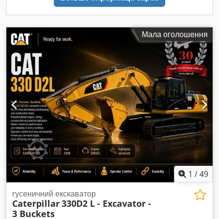
Мала оголошення
1
/
49
гусеничний екскаватор
Caterpillar
330D2 L - Excavator -
3 Buckets