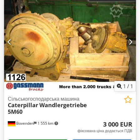
реєстрація:
03/2016
, гальма:
гальмування двигуном
, Рік
виготовлення:
2016
, мотогодини:
15 634 h
, водійська кабіна:
денна кабіна
, Обладнання:
блокування диференціала,
бортовий комп’ютер, гальмо зі стисненим повітрям,
головний захист, гідропідсилювач керма, додаткові
фари, кабіна, кондиціонер, паркувальні датчики,
повний привід, система іммобілайзера, стандартна
лопата, фільтр сажі
,
1
/
1
Сільськогосподарська машина
Caterpillar
Wandlergetriebe
5M60
3 000 EUR
Bovenden
1 555 km
фіксована ціна додається ПДВ