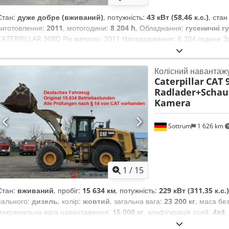
Стан:
дуже добре (вживаний)
, потужність:
43 кВт (58,46 к.с.)
, ста
виготовлення:
2011
, мотогодини:
8 204 h
, Обладнання:
гусеничні г
CATERPILLAR 308D Рік випуску: 2011 Напрацювання: 8 204 години За
Моностріла Довжина стріли: 2,20 м Csdezrt Amopfx Afdeha Гідравлі
гідромолота, грейфера, ножиць Система швидкої заміни OQ45 1 ко
Колісний навантаж
ходової частини приблизно 60% Опорні пластини шириною 450 мм О
Caterpillar
CAT 
потужністю 43 кВт Сертифікат CE Робоча вага: 8,5 тонни.
Radlader+Schauf
Kamera
Sottrum
1 626 km
1
/
15
Стан:
вживаний
, пробіг:
15 634 км
, потужність:
229 кВт (311,35 к.с.)
пального:
дизель
, колір:
жовтий
, загальна вага:
23 200 кг
, маса бе
максимальна вага навантаження:
15 000 кг
, конфігурація осей:
4x4
,
03/2016
, гальма:
гальмування двигуном
, Рік виготовлення:
2016
, 