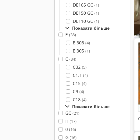
DE165 GC
(1)
DE150 GC
(1)
DE110 GC
(1)
Показати більше
E
(38)
E 308
(4)
E 305
(1)
C
(34)
C32
(5)
C1.1
(4)
C15
(4)
C9
(4)
C18
(4)
Показати більше
GC
(21)
H
(17)
0
(16)
G
(16)