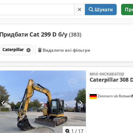
Шукати
Пр
Придбати Cat 299 D б/у
(383)
Caterpillar
Видалити всі фільтри
міні-екскаватор
Caterpillar
308 
Zimmern ob Rottweil
1
/
17