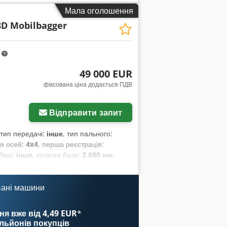
комп’ютер, гальмо зі стисненим
Мала оголошення
ари, кабіна, кондиціонер,
D Mobilbagger
тандартна лопата, фільтр сажі
,
m
49 000 EUR
фіксована ціна додається ПДВ
Відправити запит
 тип передачі:
інше
, тип пального:
ія осей:
4x4
, перша реєстрація:
біна:
інше
, колісна база:
2 600 мм
,
вані машини
ня вже від 4,49 EUR
*
ільйонів покупців