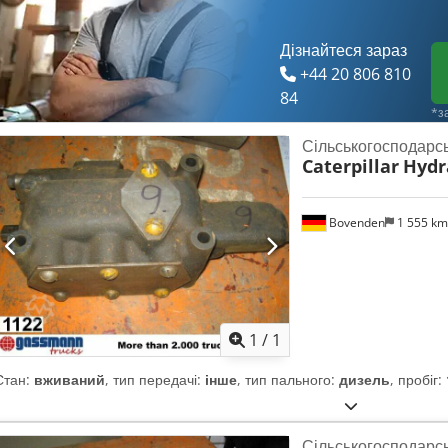
Дізнайтеся зараз
+44 20 806 810
84
*з
Сільськогосподарс
Caterpillar
Hydr
Bovenden
1 555 k
Запросити більше
зобра
1
/
1
Стан:
вживаний
, тип передачі:
інше
, тип пального:
дизель
, пробіг:
Сільськогосподарс