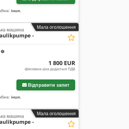
абіна:
інше
,
Мала оголошення
ька машина
aulikpumpe -
m
1 800 EUR
фіксована ціна додається ПДВ
жень
Відправити запит
абіна:
інше
,
Мала оголошення
ька машина
aulikpumpe -