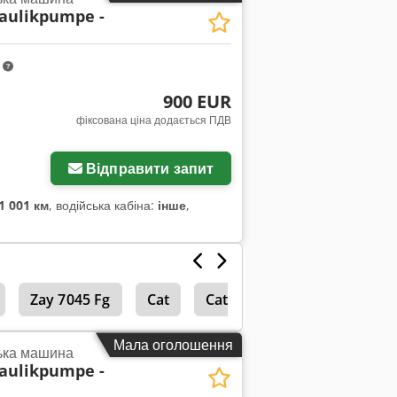
aulikpumpe -
m
900 EUR
фіксована ціна додається ПДВ
жень
Відправити запит
1 001 км
, водійська кабіна:
інше
,
Zay 7045 Fg
Cat
Cat 938 G
Міні-екскав
Мала оголошення
ька машина
aulikpumpe -