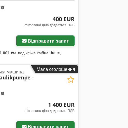
m
400 EUR
фіксована ціна додається ПДВ
жень
Відправити запит
1 001 км
, водійська кабіна:
інше
,
Мала оголошення
ька машина
aulikpumpe -
m
1 400 EUR
фіксована ціна додається ПДВ
жень
Відправити запит