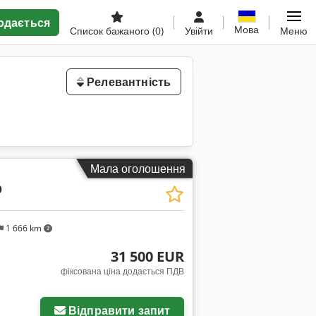
одається
Мова
Список бажаного
(0)
Увійти
Меню
Релевантність
Мала оголошення
D
1 666 km
31 500 EUR
фіксована ціна додається ПДВ
Відправити запит