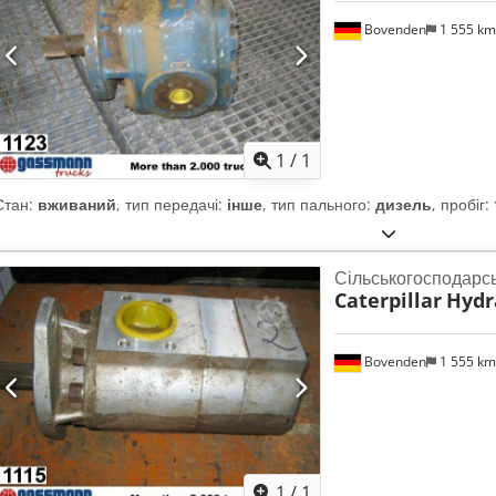
Bovenden
1 555 k
Запросити більше
зобра
1
/
1
Стан:
вживаний
, тип передачі:
інше
, тип пального:
дизель
, пробіг:
Сільськогосподарс
Caterpillar
Hydr
Bovenden
1 555 k
Запросити більше
зобра
1
/
1