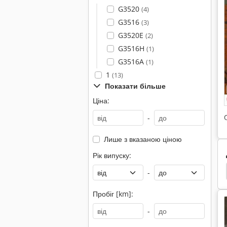
G3520
(4)
G3516
(3)
G3520E
(2)
G3516H
(1)
G3516A
(1)
1
(13)
Показати більше
Ціна:
-
Лише з вказаною ціною
Рік випуску:
Sany Міні Екскаватор
Hitachi Міні Екскаватор
-
Пробіг [km]:
-