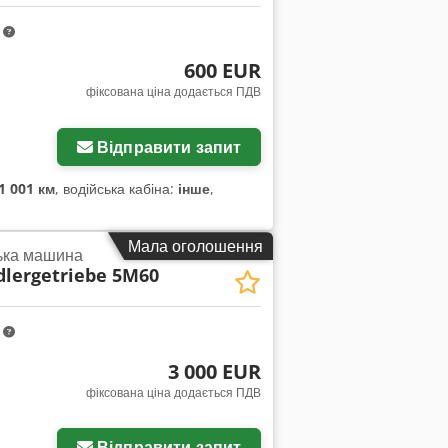
m
600 EUR
фіксована ціна додається ПДВ
жень
Відправити запит
1 001 км
, водійська кабіна:
інше
,
Мала оголошення
ька машина
lergetriebe 5M60
m
3 000 EUR
фіксована ціна додається ПДВ
жень
Відправити запит