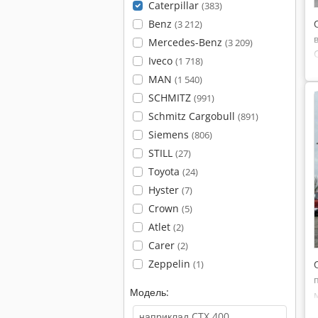
Caterpillar
(383)
Benz
(3 212)
Mercedes-Benz
(3 209)
Iveco
(1 718)
MAN
(1 540)
SCHMITZ
(991)
Schmitz Cargobull
(891)
Siemens
(806)
STILL
(27)
Toyota
(24)
Hyster
(7)
Crown
(5)
Atlet
(2)
Carer
(2)
Zeppelin
(1)
Модель: