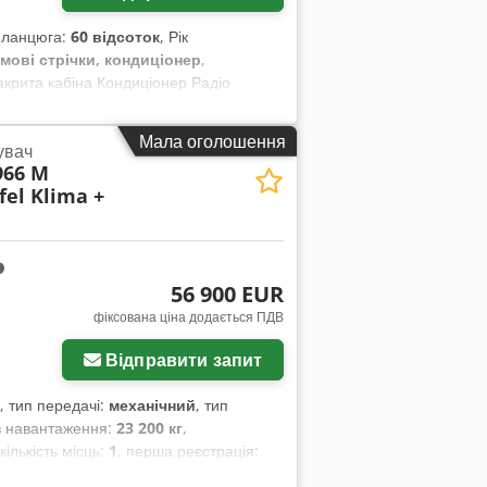
н ланцюга:
60 відсоток
, Рік
умові стрічки, кондиціонер
,
крита кабіна Кондиціонер Радіо
чна лінія для встановлення
вш – ширина 750 мм Залишковий ресурс
Мала оголошення
увач
пора для відвалу Двигун Mitsubishi
966 M
el Klima +
56 900 EUR
фіксована ціна додається ПДВ
Відправити запит
, тип передачі:
механічний
, тип
з навантаження:
23 200 кг
,
 кількість місць:
1
, перша реєстрація:
мотогодини:
15 634 h
, водійська кабіна: