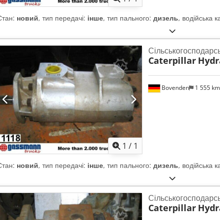
Стан:
новий
, тип передачі:
інше
, тип пального:
дизель
, водійська к
Сільськогосподарс
Caterpillar
Hydr
Bovenden
1 555 k
Запросити більше
зобра
1
/
1
Стан:
новий
, тип передачі:
інше
, тип пального:
дизель
, водійська к
Сільськогосподарс
Caterpillar
Hydr