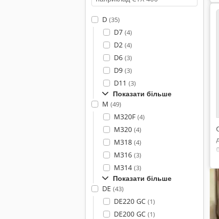
D
(35)
D7
(4)
D2
(4)
D6
(3)
D9
(3)
D11
(3)
Показати більше
M
(49)
M320F
(4)
M320
(4)
M318
(4)
M316
(3)
M314
(3)
Показати більше
DE
(43)
DE220 GC
(1)
DE200 GC
(1)