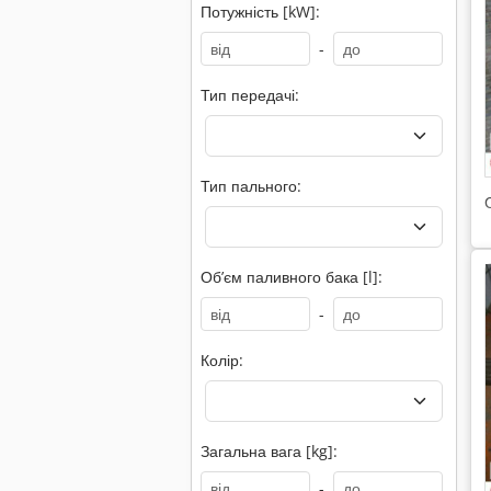
Потужність [kW]:
-
Тип передачі:
Тип пального:
Обʼєм паливного бака [l]:
-
Колір:
Загальна вага [kg]:
-