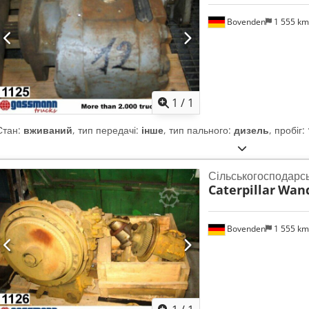
Bovenden
1 555 k
Запросити більше
зобра
1
/
1
Стан:
вживаний
, тип передачі:
інше
, тип пального:
дизель
, пробіг:
Сільськогосподарс
Caterpillar
Wand
Bovenden
1 555 k
Запросити більше
зобра