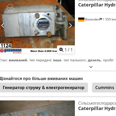
Caterpillar
Hydr
Bovenden
1 555 k
Запросити більше
зобра
1
/
1
Стан:
вживаний
, тип передачі:
інше
, тип пального:
дизель
, пробіг:
Дізнайтеся про більше вживаних машин
Генератор струму & електрогенератор
Cummins
Сільськогосподарс
Caterpillar
Hydr