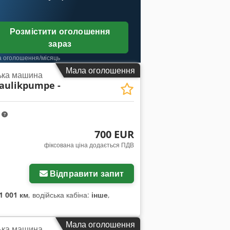
Розмістити оголошення
зараз
а оголошення/місяць
Мала оголошення
ька машина
aulikpumpe -
m
700 EUR
фіксована ціна додається ПДВ
жень
Відправити запит
1 001 км
, водійська кабіна:
інше
,
Мала оголошення
ька машина