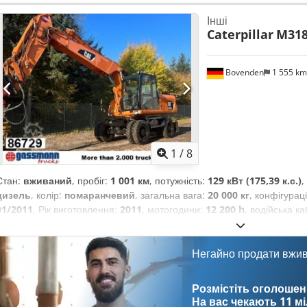
денна кабіна
, Обладнання:
блокування диференціала, бортовий 
Інші
повітрям, головний захист, гідропідсилювач керма, додаткові ф
Caterpillar
M318
паркувальні датчики, повний привід, система іммобілайзера, с
Bovenden
1 555 k
1
/
8
Стан:
вживаний
, пробіг:
1 001 км
, потужність:
129 кВт (175,39 к.с.)
,
дизель
, колір:
помаранчевий
, загальна вага:
20 000 кг
, конфігурац
01/2011
, Рік виготовлення:
2011
, мотогодини:
12 200 h
, водійська ка
Обладнання:
повний привід
,
Негайно продати вжи
Розмістіть оголошен
На вас чекають
11 м