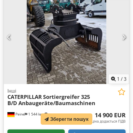
1
/
3
Інші
CATERPILLAR
Sortiergreifer 325
B/D Anbaugeräte/Baumaschinen
14 900 EUR
Peine
1 544 km
Зберегти пошук
фіксована ціна додається ПДВ