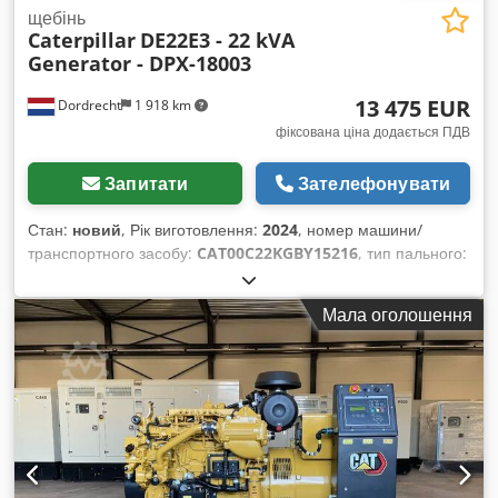
щебінь
Caterpillar
DE22E3 - 22 kVA
Generator - DPX-18003
13 475 EUR
Dordrecht
1 918 km
фіксована ціна додається ПДВ
Запитати
Зателефонувати
Стан:
новий
, Рік виготовлення:
2024
, номер машини/
транспортного засобу:
CAT00C22KGBY15216
, тип пального:
дизель
, виробник двигунів:
Caterpillar C2.2
, Призначення:
будівництво Власна вага: 608 кг Потужність генератора: 22
Мала оголошення
кВА Розміри вантажного відсіку: 176 x 94 x 123 см
Маркування CE: так Codpjyzwmqjfx Am Rorf Об’єм
водяного бака: 66 л Звертайтесь до команди DPX для
отримання додаткової інформації. = Додаткові опції та
обладнання = - Акумулятор - Панель управління - Сталевий
дах - Паливний бак