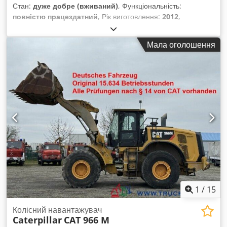
Стан:
дуже добре (вживаний)
, Функціональність:
повністю працездатний
, Рік виготовлення:
2012
,
мотогодини:
13 300 h
, * 13 300 мотогодин * Комбінована
опора (відвал і лапа) * Телескопічна стріла * Швидкознімна
Мала оголошення
система Lehnhoff HS 10 * Експлуатаційна маса: 22 000 кг
Credpfx Amowmbtfs Ref * Відмінний стан
1
/
15
Колісний навантажувач
Caterpillar
CAT 966 M