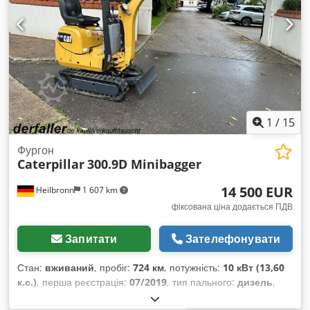
1
/
15
Фургон
Caterpillar
300.9D Minibagger
14 500 EUR
Heilbronn
1 607 km
фіксована ціна додається ПДВ
Запитати
Зателефонувати
Стан:
вживаний
, пробіг:
724 км
, потужність:
10 кВт (13,60
к.с.)
, перша реєстрація:
07/2019
, тип пального:
дизель
,
колір:
жовтий
, тип передачі:
механічний
, підвіска:
інше
,