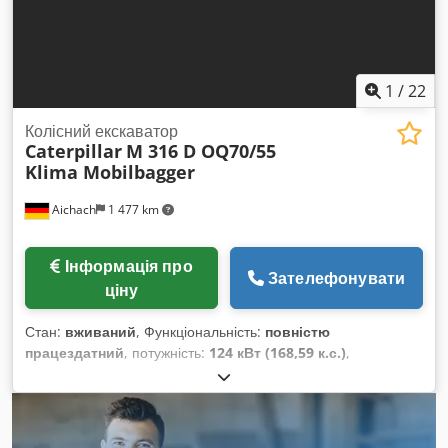
1
/
22
Колісний екскаватор
Caterpillar
M 316 D OQ70/55
Klima Mobilbagger
Aichach
1 477 km
Інформація про
Зателефонувати
ціну
Стан:
вживаний
, Функціональність:
повністю
працездатний
, потужність:
124 кВт (168,59 к.с.)
,
експлуатаційна маса:
17 150 кг
, Рік виготовлення:
2010
,
мотогодини:
13 000 h
, Обладнання:
гідравліка
захоплювача, гідравлічний молот, кондиціонер
,
Caterpillar M316D мобільний екскаватор Рік випуску: 2010