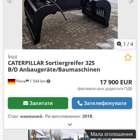
1
/
4
Інші
CATERPILLAR
Sortiergreifer 325
B/D Anbaugeräte/Baumaschinen
17 900 EUR
Peine
1 544 km
фіксована ціна додається ПДВ
Запитати
Зателефонувати
Стан:
вживаний
, Рік виготовлення:
2018
,
Мала оголошення