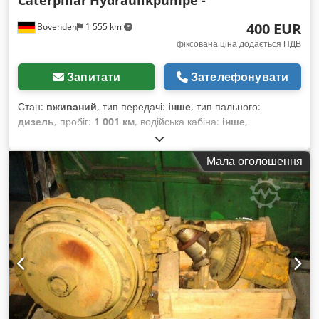
Caterpillar
Hydraulikpumpe -
400 EUR
Bovenden
1 555 km
фіксована ціна додається ПДВ
Запитати
Зателефонувати
Стан:
вживаний
, тип передачі:
інше
, тип пального:
дизель
, пробіг:
1 001 км
, водійська кабіна:
інше
,
Мала оголошення