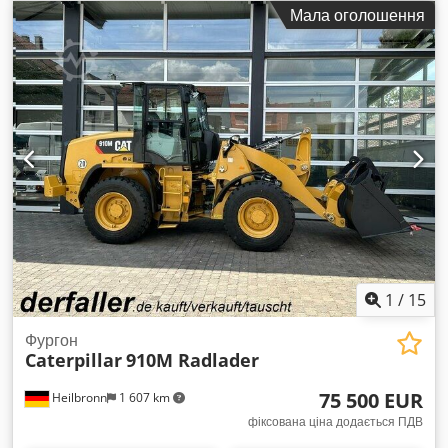
мотогодини:
724 h
,
Мала оголошення
1
/
15
Фургон
Caterpillar
910M Radlader
75 500 EUR
Heilbronn
1 607 km
фіксована ціна додається ПДВ