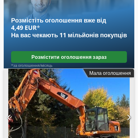
13 000 мотогодин 17 150 кг 124 кВт CAT 6-циліндровий
двигун Ширина колії 250 см 20 км/год Oilquick OQ70/55
повністю гідравлічний швидкознімний пристрій Кондиціонер
Розмістіть оголошення вже від
Crsdpfx Amoxq A D Ro Rsf Всі лінії
4,49 EUR
*
На вас чекають
11 мільйонів покупців
Розмістити оголошення зараз
*за оголошення/місяць
Мала оголошення