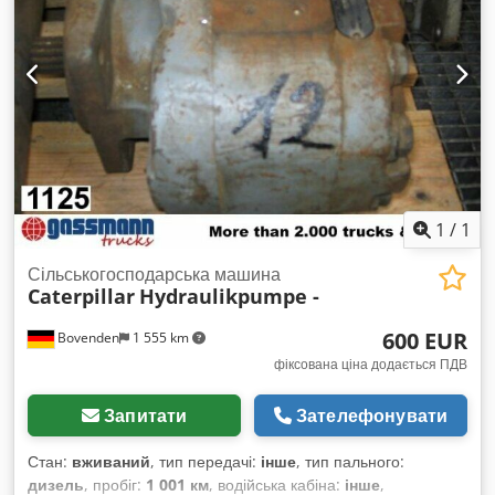
1
/
1
Сільськогосподарська машина
Caterpillar
Hydraulikpumpe -
600 EUR
Bovenden
1 555 km
фіксована ціна додається ПДВ
Запитати
Зателефонувати
Стан:
вживаний
, тип передачі:
інше
, тип пального:
дизель
, пробіг:
1 001 км
, водійська кабіна:
інше
,