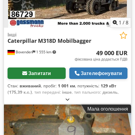
1
/
8
Інші
Caterpillar
M318D Mobilbagger
49 000 EUR
Bovenden
1 555 km
фіксована ціна додається ПДВ
Запитати
Зателефонувати
Стан:
вживаний
, пробіг:
1 001 км
, потужність:
129 кВт
(175,39 к.с.)
, тип передачі:
інше
, тип пального:
дизель
,
колір:
помаранчевий
, загальна вага:
20 000 кг
,
конфігурація осей:
4x4
, перша реєстрація:
01/2011
, Рік
Мала оголошення
виготовлення:
2011
, мотогодини:
12 200 h
, водійська кабіна:
інше
, колісна база:
2 600 мм
, Обладнання:
повний привід
,