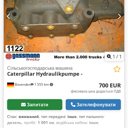
1
/
1
Сільськогосподарська машина
Caterpillar
Hydraulikpumpe -
700 EUR
Bovenden
1 555 km
фіксована ціна додається ПДВ
Запитати
Зателефонувати
Стан:
вживаний
, тип передачі:
інше
, тип пального:
дизель
, пробіг:
1 001 км
, водійська кабіна:
інше
,