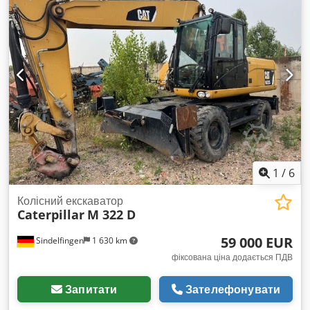
1
/
6
Колісний екскаватор
Caterpillar
M 322 D
59 000 EUR
Sindelfingen
1 630 km
фіксована ціна додається ПДВ
Запитати
Зателефонувати