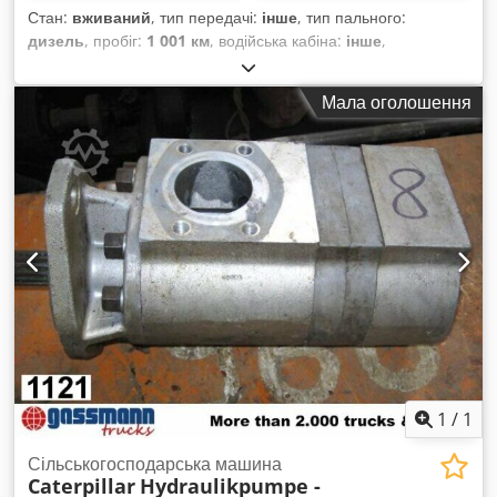
Стан:
вживаний
, тип передачі:
інше
, тип пального:
дизель
, пробіг:
1 001 км
, водійська кабіна:
інше
,
Мала оголошення
1
/
1
Сільськогосподарська машина
Caterpillar
Hydraulikpumpe -