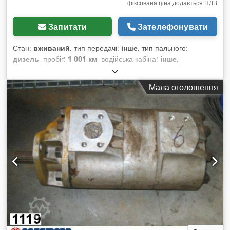
фіксована ціна додається ПДВ
Запитати
Зателефонувати
Стан:
вживаний
, тип передачі:
інше
, тип пального:
дизель
, пробіг:
1 001 км
, водійська кабіна:
інше
,
Мала оголошення