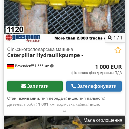
1
/
1
Сільськогосподарська машина
Caterpillar
Hydraulikpumpe -
1 000 EUR
Bovenden
1 555 km
фіксована ціна додається ПДВ
Запитати
Зателефонувати
Стан:
вживаний
, тип передачі:
інше
, тип пального:
дизель
, пробіг:
1 001 км
, водійська кабіна:
інше
,
Мала оголошення