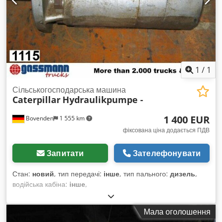
1
/
1
Сільськогосподарська машина
Caterpillar
Hydraulikpumpe -
1 400 EUR
Bovenden
1 555 km
фіксована ціна додається ПДВ
Запитати
Зателефонувати
Стан:
новий
, тип передачі:
інше
, тип пального:
дизель
,
водійська кабіна:
інше
,
Мала оголошення