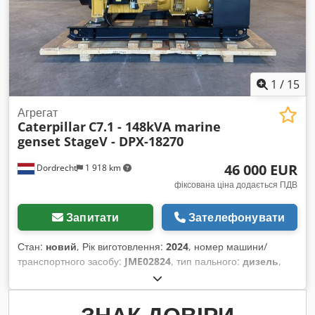
1
/
15
Агрегат
Caterpillar
C7.1 - 148kVA marine
genset StageV - DPX-18270
46 000 EUR
Dordrecht
1 918 km
фіксована ціна додається ПДВ
Запитати
Зателефонувати
Стан:
новий
, Рік виготовлення:
2024
, номер машини/
транспортного засобу:
JME02824
, тип пального:
дизель
,
виробник двигунів:
Caterpillar C7.1
, Призначення:
будівництво Cedpfx Aoxw Nctsm Rorf Вага без
навантаження: 1 522 кг Потужність генератора: 148 кВА
ЗНАК ДОВІРИ