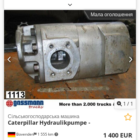
Мала оголошення
1
/
1
Сільськогосподарська машина
Caterpillar
Hydraulikpumpe -
1 400 EUR
Bovenden
1 555 km