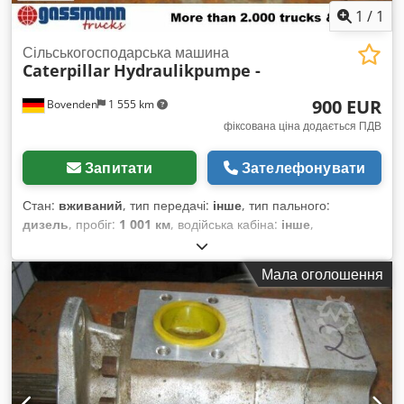
1
/
1
Сільськогосподарська машина
Caterpillar
Hydraulikpumpe -
900 EUR
Bovenden
1 555 km
фіксована ціна додається ПДВ
Запитати
Зателефонувати
Стан:
вживаний
, тип передачі:
інше
, тип пального:
дизель
, пробіг:
1 001 км
, водійська кабіна:
інше
,
Мала оголошення