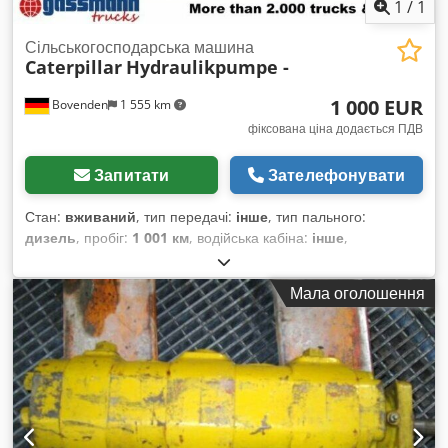
1
/
1
Сільськогосподарська машина
Caterpillar
Hydraulikpumpe -
1 000 EUR
Bovenden
1 555 km
фіксована ціна додається ПДВ
Запитати
Зателефонувати
Стан:
вживаний
, тип передачі:
інше
, тип пального:
дизель
, пробіг:
1 001 км
, водійська кабіна:
інше
,
Мала оголошення