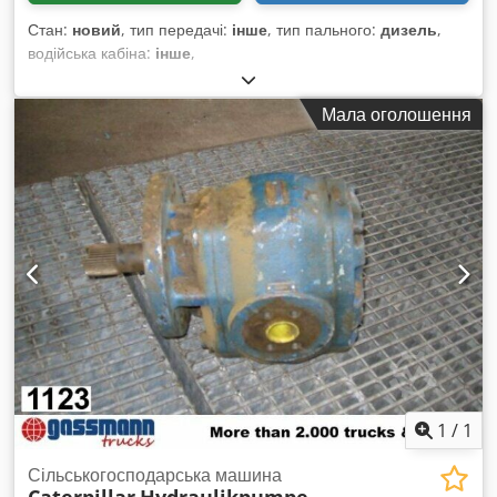
Стан:
новий
, тип передачі:
інше
, тип пального:
дизель
,
водійська кабіна:
інше
,
Мала оголошення
1
/
1
Сільськогосподарська машина