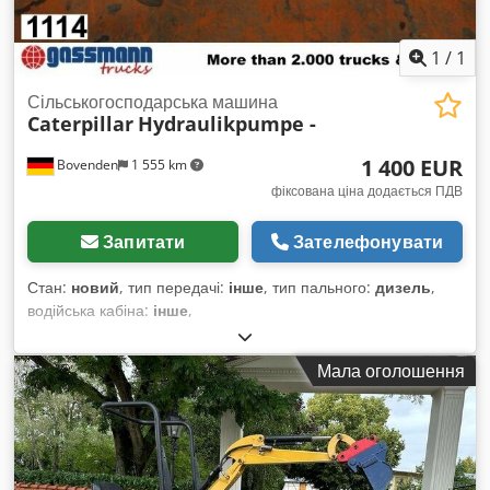
1
/
1
Сільськогосподарська машина
Caterpillar
Hydraulikpumpe -
1 400 EUR
Bovenden
1 555 km
фіксована ціна додається ПДВ
Запитати
Зателефонувати
Стан:
новий
, тип передачі:
інше
, тип пального:
дизель
,
водійська кабіна:
інше
,
Мала оголошення