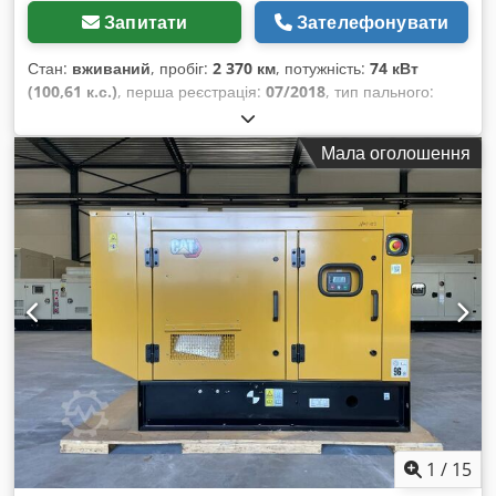
Запитати
Зателефонувати
Стан:
вживаний
, пробіг:
2 370 км
, потужність:
74 кВт
(100,61 к.с.)
, перша реєстрація:
07/2018
, тип пального:
дизель
, загальна вага:
8 050 кг
, колір:
жовтий
, тип
передачі:
механічний
, підвіска:
інше
, мотогодини:
2 370 h
,
Мала оголошення
1
/
15