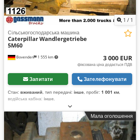
1
/
1
Сільськогосподарська машина
Caterpillar
Wandlergetriebe
5M60
3 000 EUR
Bovenden
1 555 km
фіксована ціна додається ПДВ
Запитати
Зателефонувати
Стан:
вживаний
, тип передачі:
інше
, пробіг:
1 001 км
,
водійська кабіна:
інше
,
Мала оголошення