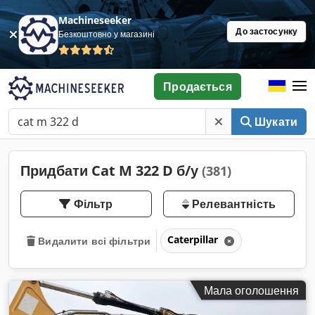
Machineseeker
До застосунку
Безкоштовно у магазині
Продається
Шукати
Придбати Cat M 322 D б/у
(381)
Фільтр
Релевантність
Caterpillar
Видалити всі фільтри
Мала оголошення