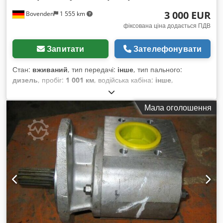
3 000 EUR
Bovenden
1 555 km
фіксована ціна додається ПДВ
Запитати
Зателефонувати
Стан:
вживаний
, тип передачі:
інше
, тип пального:
дизель
, пробіг:
1 001 км
, водійська кабіна:
інше
,
Мала оголошення