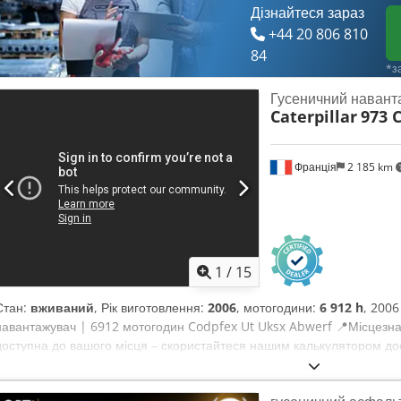
Дізнайтеся зараз
+44 20 806 810
84
*з
Гусеничний навант
Caterpillar
973 
Франція
2 185 km
1
/
15
Стан:
вживаний
, Рік виготовлення:
2006
, мотогодини:
6 912 h
, 2006
навантажувач | 6912 мотогодин Codpfex Ut Uksx Abwerf 📍Місцезна
доступна до вашого місця – скористайтеся нашим калькулятором дос
транспортування! 💰 Купуйте зараз за 61 600 EUR або зробіть свою 
можлива за невелику доплату (підлягає схваленню)* 👷‍♂️ Інспекція