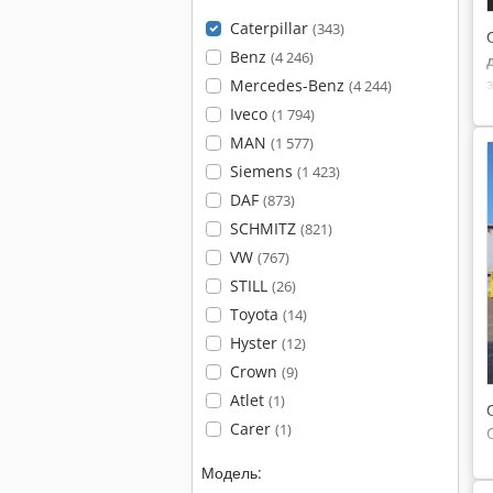
Caterpillar
(343)
Benz
(4 246)
Mercedes-Benz
(4 244)
Iveco
(1 794)
MAN
(1 577)
Siemens
(1 423)
DAF
(873)
SCHMITZ
(821)
VW
(767)
STILL
(26)
Toyota
(14)
Hyster
(12)
Crown
(9)
Atlet
(1)
Carer
(1)
Модель: