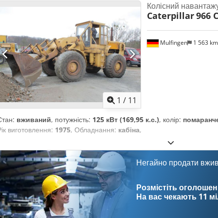
Колісний навантаж
Caterpillar
966 
Mulfingen
1 563 k
1
/
11
Стан:
вживаний
, потужність:
125 кВт (169,95 к.с.)
, колір:
помаранч
Рік виготовлення:
1975
, Обладнання:
кабіна
,
Негайно продати вжи
Розмістіть оголошен
На вас чекають
11 м