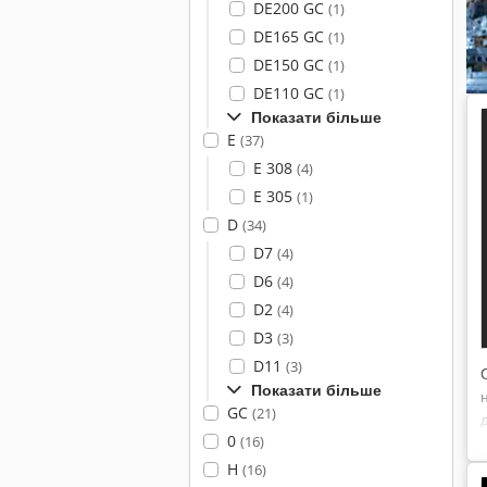
DE200 GC
(1)
DE165 GC
(1)
DE150 GC
(1)
DE110 GC
(1)
Показати більше
E
(37)
E 308
(4)
E 305
(1)
D
(34)
D7
(4)
D6
(4)
D2
(4)
D3
(3)
D11
(3)
Показати більше
GC
(21)
0
(16)
H
(16)