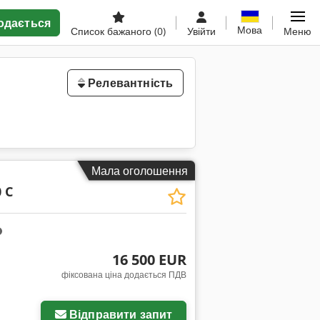
одається
Мова
Список бажаного
(0)
Увійти
Меню
Релевантність
Мала оголошення
 C
16 500 EUR
фіксована ціна додається ПДВ
Відправити запит