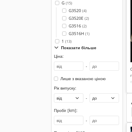
G
(15)
G3520
(4)
G3520E
(2)
G3516
(2)
G3516H
(1)
1
(13)
Показати більше
Ціна:
-
Лише з вказаною ціною
Рік випуску:
-
Пробіг [km]:
атор
Екскаватор Цебра
Hyundai Генератор
-