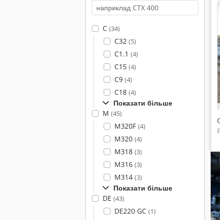
C
(34)
C32
(5)
C1.1
(4)
C15
(4)
C9
(4)
C18
(4)
Показати більше
M
(45)
M320F
(4)
M320
(4)
M318
(3)
M316
(3)
M314
(3)
Показати більше
DE
(43)
DE220 GC
(1)