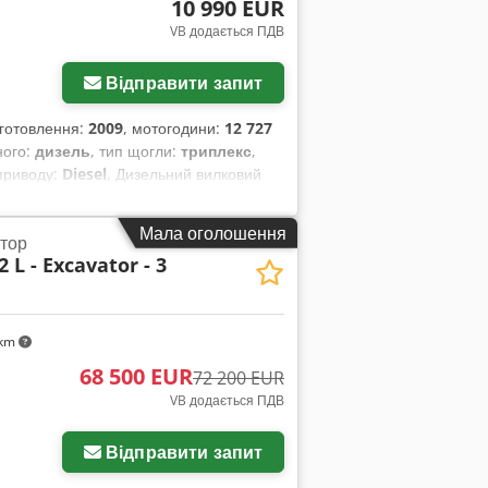
10 990 EUR
VB додається ПДВ
Відправити запит
виготовлення:
2009
, мотогодини:
12 727
ного:
дизель
, тип щогли:
триплекс
,
 приводу:
Diesel
, Дизельний вилковий
вий до роботи та повністю
лити гумові Передні шини стан: 20-40%
Мала оголошення
атор
с: дизельний навантажувач CATERPILLAR
 L - Excavator - 3
бокове зміщення — щогла триплекс
 м — 12 727 мотогодин за показником —
— 4-циліндровий дизельний двигун
свічки розжарювання — LED-система
 km
шому стані!! Бокове зміщення, 3-тє
68 500 EUR
72 200 EUR
 накладка, вітрове скло, напівкабіна,
VB додається ПДВ
Відправити запит