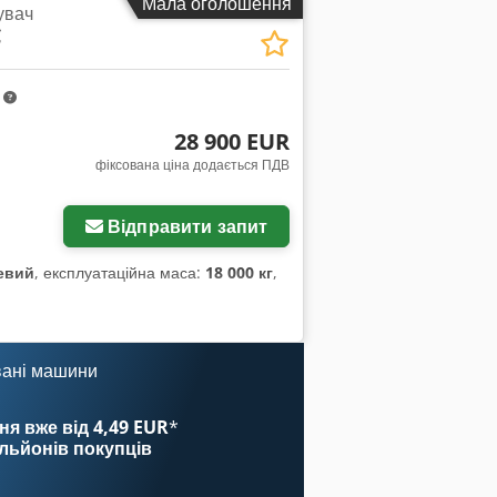
Мала оголошення
увач
C
m
28 900 EUR
фіксована ціна додається ПДВ
Відправити запит
евий
, експлуатаційна маса:
18 000 кг
,
вані машини
ня вже від 4,49 EUR
*
ільйонів покупців