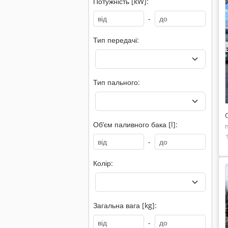
Потужність [kW]:
-
Тип передачі:
Тип пального:
Обʼєм паливного бака [l]:
-
Колір:
Загальна вага [kg]:
-