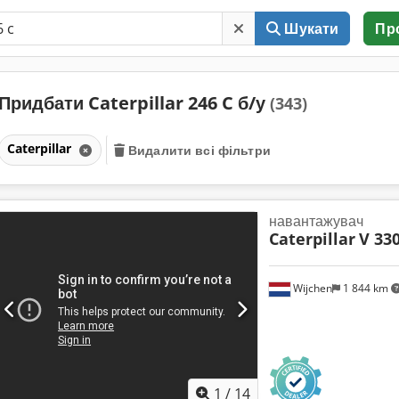
Шукати
Пр
Придбати Caterpillar 246 C б/у
(343)
Caterpillar
Видалити всі фільтри
навантажувач
Caterpillar
V 330
Wijchen
1 844 km
1
/
14