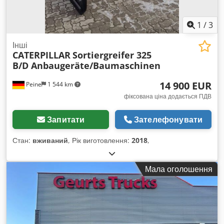
1
/
3
Інші
CATERPILLAR
Sortiergreifer 325
B/D Anbaugeräte/Baumaschinen
14 900 EUR
Peine
1 544 km
фіксована ціна додається ПДВ
Запитати
Зателефонувати
Стан:
вживаний
, Рік виготовлення:
2018
,
Мала оголошення