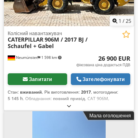
1
/
25
Колісний навантажувач
CATERPILLAR
906M / 2017 BJ /
Schaufel + Gabel
26 900 EUR
Neumünster
1 598 km
фіксована ціна додається ПДВ
Запитати
Зателефонувати
Стан:
вживаний
, Рік виготовлення:
2017
, мотогодини:
5 145 h
, Обладнання:
повний привід
, CAT 906M,
фронтальний навантажувач, рік випуску 2017,
укомплектований ковшем та вилами! ----* Виробник: CAT *
Мала оголошення
Модель: 906M * Рік випуску: 2017 * Напрацьовано:
приблизно 5145 годин * Укомплектовано ковшем та вилами
Codpfezp Ayisx Ahijrf * Німецька машина, перший власник
* Гідравлічний механізм швидкої заміни * Наявна