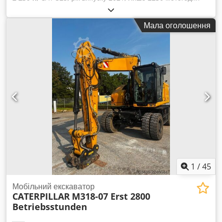
Відмінний стан Експлуатаційна маса близько 28 500 кг
Двигун: Cat C4.4 турбодизель, потужність двигуна 128,5 кВт
Мала оголошення
(172 к.с.) Робочий об’єм 4,4 л, стандарт викидів ЄС Stage V,
паливний бак близько 313 л Codpfxezg S Abo Ahijrf
Гідравлічна система близько 230 л Макс. глибина копання
6,70 м Кондиціонер CE сертифікат
1
/
45
Мобільний екскаватор
CATERPILLAR
M318-07 Erst 2800
Betriebsstunden