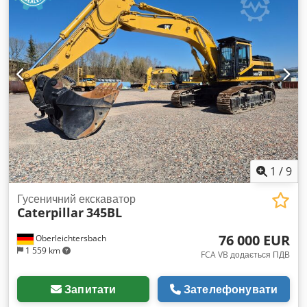
1
/
9
Гусеничний екскаватор
Caterpillar
345BL
76 000 EUR
Oberleichtersbach
1 559 km
FCA VB додається ПДВ
Запитати
Зателефонувати