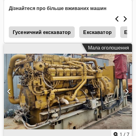
Дізнайтеся про більше вживаних машин
2
Гусеничний екскаватор
Екскаватор
Екск
Мала оголошення
1
/
7