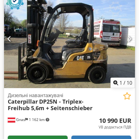
виготовлення:
1998
, мотогодини:
17 762 h
, паливо:
дизель
,
Обладнання:
палетні вилки, повний привід
,
1
/
10
Дизельні навантажувачі
Caterpillar
DP25N - Triplex-
Freihub 5,6m + Seitenschieber
10 990 EUR
Gnas
1 162 km
VB додається ПДВ