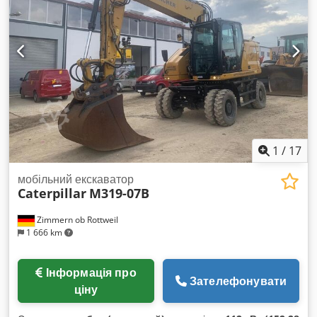
Перший власник * Гумові подушки * Відвал * Кондиціонер *
Камера заднього виду * Зі встановленими трубопроводами
* Гарний стан! * Ходова частина: приблизно 40-50% *
Додаткові фотографії та відео за запитом (WhatsApp Ерік) *
Ціна: 45 900 євро, без ПДВ + 19% ПДВ. Cjdpfx Aey Sdlzjhijrf
---- З будь-якими запитаннями звертайтеся за телефоном:
Ерік Кортум: WhatsApp ?Уся інформація надається без
гарантій, можливі помилки та продаж третьій особі.?
1
/
17
мобільний екскаватор
Caterpillar
M319-07B
Zimmern ob Rottweil
1 666 km
Інформація про
Зателефонувати
ціну