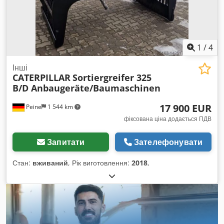
1
/
4
Інші
CATERPILLAR
Sortiergreifer 325
B/D Anbaugeräte/Baumaschinen
17 900 EUR
Peine
1 544 km
фіксована ціна додається ПДВ
Запитати
Зателефонувати
Стан:
вживаний
, Рік виготовлення:
2018
,