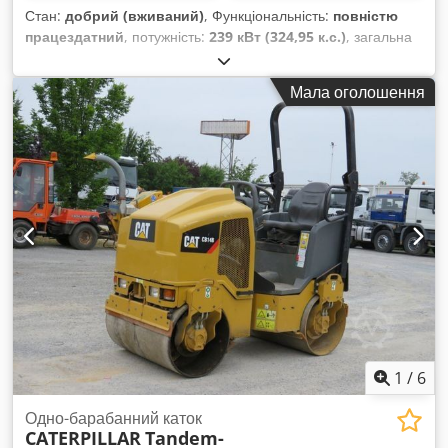
Стан:
добрий (вживаний)
, Функціональність:
повністю
працездатний
, потужність:
239 кВт (324,95 к.с.)
, загальна
вага:
50 500 кг
, Рік виготовлення:
2002
, мотогодини:
11 245
h
, номер машини/транспортного засобу:
CCC00513
, 239 кВт
Мала оголошення
Вага: 50,5 т Двигун повністю відремонтований приблизно за
40 000 євро Підвіска у стані нової на суму близько 20 000
євро Ширина гусениці: 600 мм Нове ущільнення циліндра
Codpjlhqhmefx Ahierf
1
/
6
Одно-барабанний каток
CATERPILLAR
Tandem-