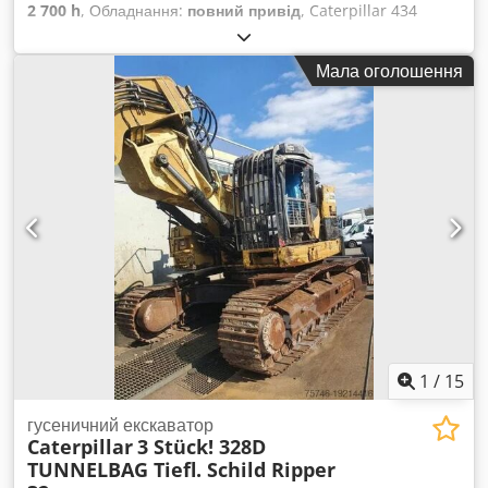
2 700 h
, Обладнання:
повний привід
, Caterpillar 434
Екскаватор-навантажувач 2700 мотогодин * Модель: 434 *
Рік випуску: 2022 Codpfxszr Tqws Ahijrf * Експлуатаційна
Мала оголошення
вага: 9.520 кг * Відмінний стан
1
/
15
гусеничний екскаватор
Caterpillar
3 Stück! 328D
TUNNELBAG Tiefl. Schild Ripper