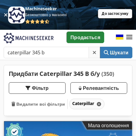
Machineseeker
До застосунку
Безкоштовно у магазині
Продається
Шукати
Придбати Caterpillar 345 B б/у
(350)
Фільтр
Релевантність
Caterpillar
Видалити всі фільтри
Мала оголошення