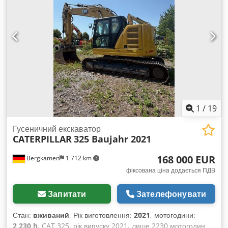
сертифікація CE та підтвердження даних * Додаткові
фотографії та відео надаються за запитом (WhatsApp, Ерік)
* Ціна: 26 900 євро, без ПДВ + 19% ПДВ ----Для отримання
додаткової інформації, будь ласка, телефонуйте: Ерік
Кортум: WhatsApp ?Уся інформація надається без гарантії
та відповідальності, можливі помилки та попередній
продаж.
1
/
19
Гусеничний екскаватор
CATERPILLAR
325 Baujahr 2021
168 000 EUR
Bergkamen
1 712 km
фіксована ціна додається ПДВ
Запитати
Зателефонувати
Стан:
вживаний
, Рік виготовлення:
2021
, мотогодини:
2 230 h
, CAT 325, рік випуску 2021, лише 2230 мотогодин