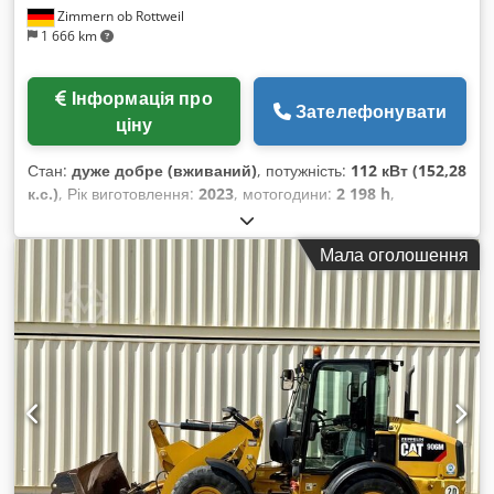
Zimmern ob Rottweil
1 666 km
Інформація про
Зателефонувати
ціну
Стан:
дуже добре (вживаний)
, потужність:
112 кВт (152,28
к.с.)
, Рік виготовлення:
2023
, мотогодини:
2 198 h
,
Обладнання:
кабіна, кондиціонер
, CATERPILLAR M317-07B
Рік випуску: 2023 Csdpfx Asyi Tp Nehierf Напрацювання: 2
Мала оголошення
198 год. Закрита кабіна Кондиціонер Радіо Камера заднього
ходу та бокова камера Змінний стріла Рукоять: 2,50 м
Повна гідролінія (молот, грейфер, ножиці) Швидкознім
OQ70/55 1 x ківш Центральна система змащування Розмір
шин: 10.00-20, приблизно 40% залишку Опорний щит
Двигун 112 кВт CE сертифікат Експлуатаційна маса: 18,4 т