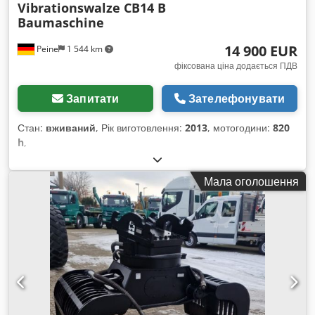
Vibrationswalze CB14 B
Baumaschine
14 900 EUR
Peine
1 544 km
фіксована ціна додається ПДВ
Запитати
Зателефонувати
Стан:
вживаний
, Рік виготовлення:
2013
, мотогодини:
820
h
,
Мала оголошення