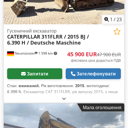
1
/
23
Гусеничний екскаватор
CATERPILLAR
311FLRR / 2015 BJ /
6.390 H / Deutsche Maschine
45 900 EUR
Neumünster
1 598 km
47 900 EUR
фіксована ціна додається ПДВ
Запитати
Зателефонувати
Стан:
вживаний
, Рік виготовлення:
2015
, мотогодини:
6 390 h
, Екскаватор CAT 311FLRR, рік випуску 2015, з лише
6390 годинами напрацьованого часу! ---- * Виробник: CAT *
Модель: 311FL RR * Рік випуску: 2015 * Напрацьовані
Мала оголошення
години: приблизно 6390 * Останнє технічне
обслуговування: приблизно 5960 годин * У комплекті:
гідравлічний механізм швидкої заміни CW20 * У комплекті:
гідравлічний відвал * Країна походження: Німеччина *