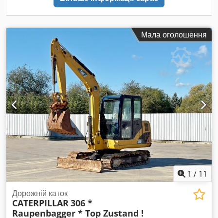
Мала оголошення
1
/
11
Дорожній каток
CATERPILLAR
306 *
Raupenbagger * Top Zustand !