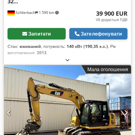
32...
39 900 EUR
Schlierbach
1 590 km
VB додається ПДВ
Запитати
Зателефонувати
Стан:
вживаний
, потужність:
140 кВт (190,35 к.с.)
, Рік
виготовлення:
2013
,
Мала оголошення