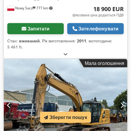
18 900 EUR
Nowy Sacz
777 km
фіксована ціна додається ПДВ
Запитати
Зателефонувати
Стан:
вживаний
, Рік виготовлення:
2011
, мотогодини:
5 461 h
,
Мала оголошення
Зберегти пошук