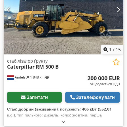
1
/
15
стабілізатор ґрунту
Caterpillar
RM 500 B
200 000 EUR
Andelst
1 848 km
VB додається ПДВ
Запитати
Зателефонувати
Стан:
добрий (вживаний)
, потужність:
406 кВт (552,01
к.с.)
, тип пального:
дизель
, колір:
жовтий
, перша
реєстрація:
01/2017
, Рік виготовлення:
2017
, мотогодини:
7 500 h
,