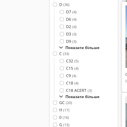
D
(36)
D7
(4)
D6
(4)
D2
(4)
D3
(3)
D9
(3)
Показати більше
C
(33)
C32
(5)
C15
(4)
C9
(4)
C18
(4)
C18 ACERT
(3)
Показати більше
GC
(20)
H
(17)
0
(16)
G
(15)