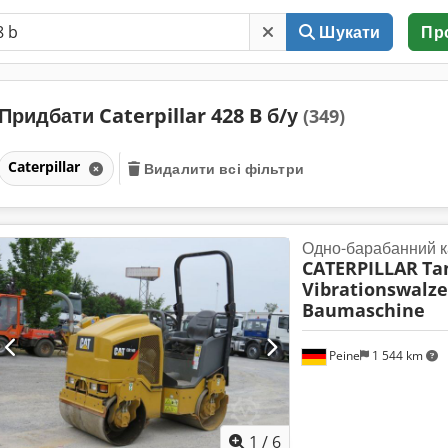
Шукати
Пр
Придбати Caterpillar 428 B б/у
(349)
Caterpillar
Видалити всі фільтри
Одно-барабанний к
CATERPILLAR
Ta
Vibrationswalze
Baumaschine
Peine
1 544 km
1
/
6