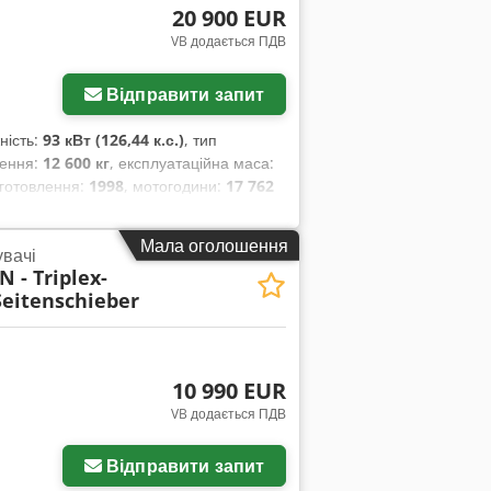
20 900 EUR
VB додається ПДВ
Відправити запит
ність:
93 кВт (126,44 к.с.)
, тип
ження:
12 600 кг
, експлуатаційна маса:
виготовлення:
1998
, мотогодини:
17 762
Мала оголошення
увачі
 - Triplex-
Seitenschieber
10 990 EUR
VB додається ПДВ
Відправити запит