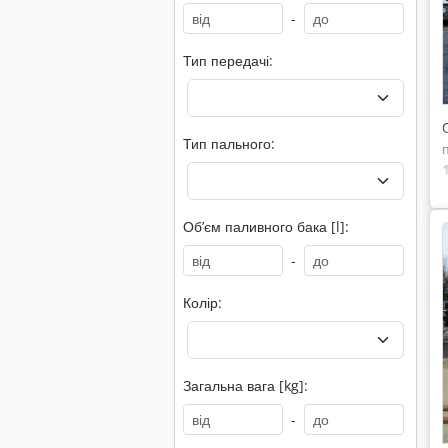
-
Тип передачі:
Тип пального:
Обʼєм паливного бака [l]:
-
Колір:
Загальна вага [kg]:
-