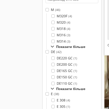
M
(46)
M320F
(4)
M320
(4)
M318
(4)
M316
(3)
M314
(3)
Показати більше
DE
(42)
DE220 GC
(1)
DE200 GC
(1)
DE165 GC
(1)
DE150 GC
(1)
DE110 GC
(1)
Показати більше
E
(38)
E 308
(4)
E 305
(1)