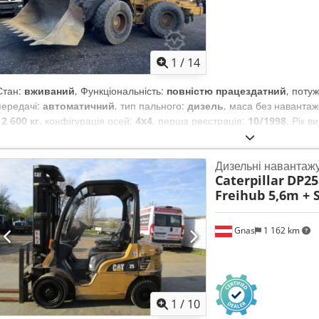
1
/
14
Стан:
вживаний
, Функціональність:
повністю працездатний
, потуж
передачі:
автоматичний
, тип пального:
дизель
, маса без наванта
12 600 кг
, конфігурація осей:
4x4
, перша реєстрація:
10/1998
, Рік 
h
, паливо:
дизель
, Обладнання:
палетні вилки, повний привід
,
Дизельні навантаж
Caterpillar
DP25N
Freihub 5,6m + 
Gnas
1 162 km
1
/
10