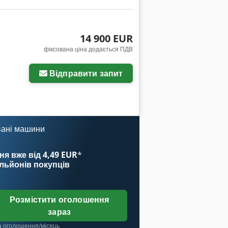
14 900 EUR
фіксована ціна додається ПДВ
Відправити запит
вані машини
ня вже від 4,49 EUR
*
ільйонів покупців
Розмістити оголошення
зараз
а оголошення/місяць