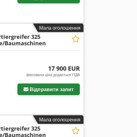
Мала оголошення
tiergreifer 325
te/Baumaschinen
17 900 EUR
фіксована ціна додається ПДВ
Відправити запит
Мала оголошення
tiergreifer 325
te/Baumaschinen