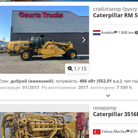
стабілізатор ґрунту
Caterpillar
RM 5
Andelst
1 848 km
1
/
15
Стан:
добрий (вживаний)
, потужність:
406 кВт (552,01 к.с.)
, тип п
реєстрація:
01/2017
, Рік виготовлення:
2017
, мотогодини:
7 500 h
,
генератор
Caterpillar
3516
Yalova Merkez
879