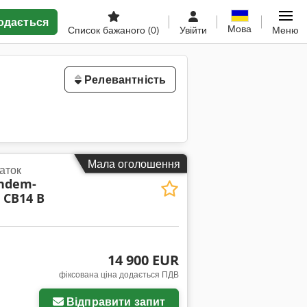
одається
Мова
Список бажаного
(0)
Увійти
Меню
Релевантність
Мала оголошення
аток
ndem-
 CB14 B
14 900 EUR
фіксована ціна додається ПДВ
Відправити запит