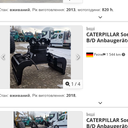
Стан:
вживаний
, Рік виготовлення:
2013
, мотогодини:
820 h
,
Інші
CATERPILLAR
Sor
B/D Anbaugerä
Peine
1 544 km
1
/
4
Стан:
вживаний
, Рік виготовлення:
2018
,
Інші
CATERPILLAR
Sor
B/D Anbaugerä