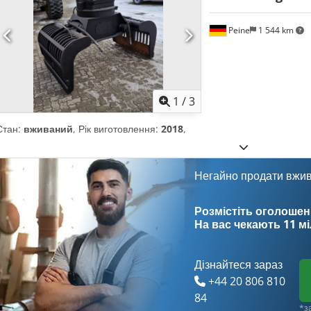
Peine
1 544 km
1
/
3
Стан:
вживаний
, Рік виготовлення:
2018
,
Негайно продати вжи
Розмістіть оголошен
На вас чекають
11 м
Дізнайтеся зараз
+44 20 806 810
84
*з