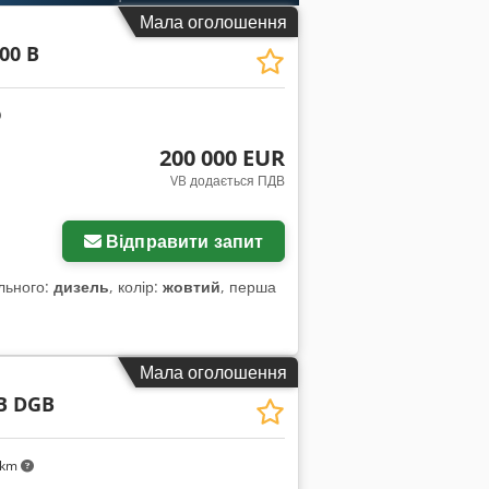
Мала оголошення
00 B
200 000 EUR
VB додається ПДВ
Відправити запит
ального:
дизель
, колір:
жовтий
, перша
Мала оголошення
B DGB
 km