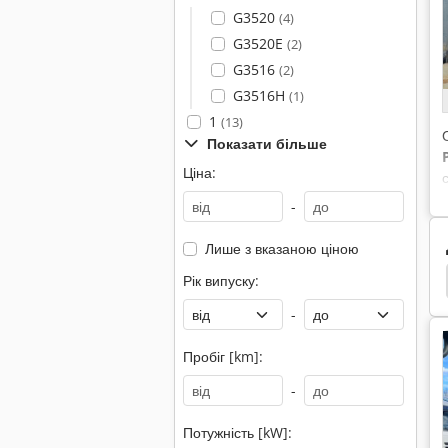
G3520
(4)
G3520E
(2)
G3516
(2)
G3516H
(1)
1
(13)
Показати більше
Ціна:
-
Лише з вказаною ціною
тор
Екскаватор Цебра
Liebherr Бульдозер
Рік випуску:
-
Пробіг [km]:
-
Потужність [kW]: