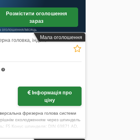
Розмістити оголошення
зараз
а оголошення/місяць
Мала оголошення
рна головка, індекс
m
Інформація про
ціну
ніверсальна фрезерна голова системи
утрішнім охолодженням через шпиндель
ль: FS Конус шпинделя: DIN 69871 AD,
риводу: 22/30 кВт Вага: близько 300 кг
резерна голова і використовувалася