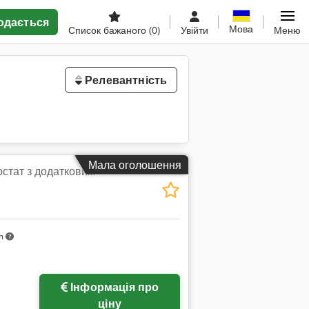
одається
Мова
Список бажаного
(0)
Увійти
Меню
Релевантність
Мала оголошення
стат з додатковим
km
Інформація про
ціну