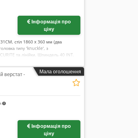
Інформація про
ціну
31CM, стіл 1860 x 360 мм (два
оловка типу 'knuckle', з
URITE та лінійки. Шпиндель 40 INT.
hyowa
Мала оголошення
 верстат -
m
Інформація про
ціну