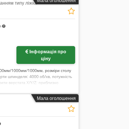
Мала оголошення
анням типу ліжка
m
Інформація про
ціну
 1400мм/1000мм/1000мм, розміри столу
рти шпинделя: 4000 об/хв, потужність
рити верстата X/Y/Z: приблизно
а місці. Dedpfx Ajy Hk Uljhyewa
Мала оголошення