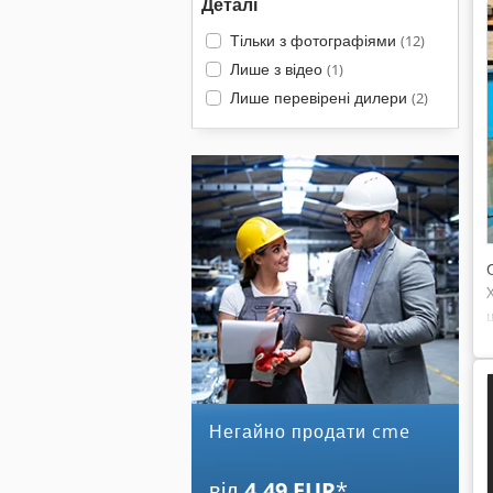
Деталі
Тільки з фотографіями
(12)
Лише з відео
(1)
Лише перевірені дилери
(2)
Негайно продати cme
від
4,49 EUR
*