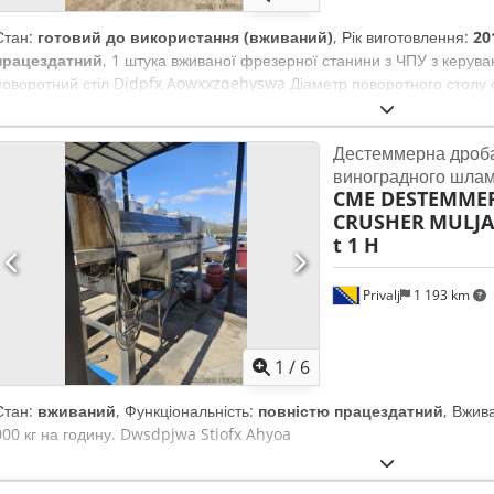
Стан:
готовий до використання (вживаний)
, Рік виготовлення:
20
працездатний
, 1 штука вживаної фрезерної станини з ЧПУ з керу
поворотний стіл Djdpfx Aowxxzqehyswa Діаметр поворотного столу 
2012/2013 роках було здійснено модернізацію з встановленням ново
повністю інтегрованого як вісь C. Присутня обертова фрезерна головк
Дестеммерна дроб
інструменту та 3D вимірювальний щуп.
виноградного шла
CME DESTEMME
CRUSHER
MULJA
t 1 H
Privalj
1 193 km
1
/
6
Стан:
вживаний
, Функціональність:
повністю працездатний
, Вжив
000 кг на годину. Dwsdpjwa Stiofx Ahyoa