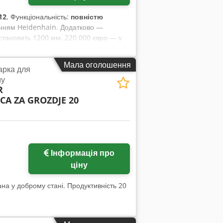
12
, Функціональність:
повністю
ванням Heidenhain. Додатково —
становить 1200 мм. 220 000 євро — у
го поворотного столу Rexroth,
а. В комплекті велика кількість
Мала оголошення
арка для
му
R
CA ZA GROZDJE 20
Інформація про
ціну
ана у доброму стані. Продуктивність 20