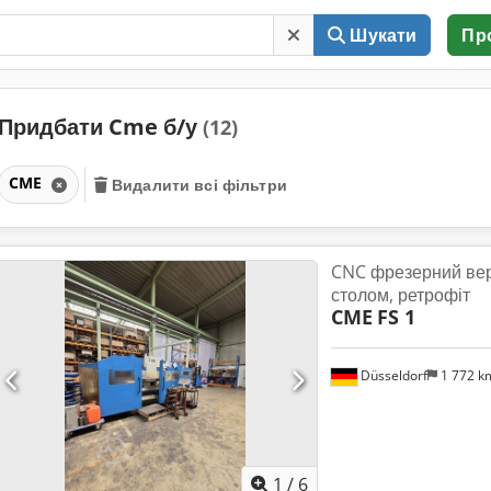
Шукати
Пр
Придбати Cme б/у
(12)
CME
Видалити всі фільтри
CNC фрезерний вер
столом, ретрофіт
CME
FS 1
Düsseldorf
1 772 
1
/
6