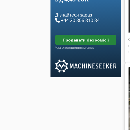
Дізнайтеся зараз
+44 20 806 810 84
продавати без комісії
*за оголошення/місяць