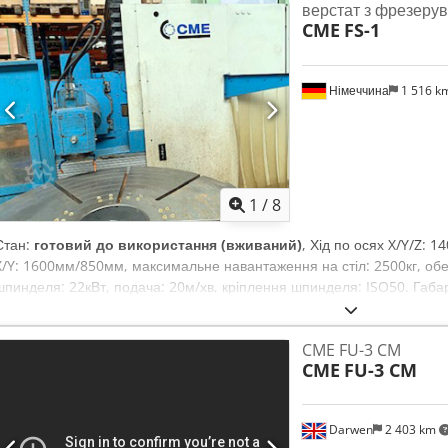
верстат з фрезерув
CME
FS-1
Німеччина
1 516 k
1
/
8
Стан:
готовий до використання (вживаний)
, Хід по осях X/Y/Z:
X/Y: 1600мм/850мм, максимальне навантаження на стіл: 2500кг, обе
шпинделя: 22кВт, подача: 20м/хв, кріплення шпинделя: ISO50. Габа
4300мм/2500мм/2600мм, вага: приблизно 10000кг. Можливий огляд н
CME FU-3 CM
CME
FU-3 CM
Darwen
2 403 km