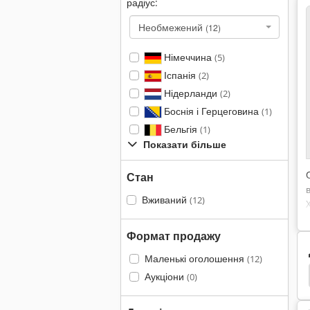
радіус:
Необмежений
(12)
Німеччина
(5)
Іспанія
(2)
Нідерланди
(2)
Боснія і Герцеговина
(1)
Бельгія
(1)
Показати більше
Стан
Вживаний
(12)
Формат продажу
Маленькі оголошення
(12)
Reckermann
Алюміній Фрезерний Верстат
Аукціони
(0)