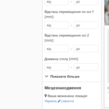
-
Відстань переміщення по осі Y
[mm]:
-
Відстань переміщення осі Z
[mm]:
-
Довжина столу [mm]:
-
Показати більше
Місцезнаходження
Ваша визначена локація:
Україна
(змінити)