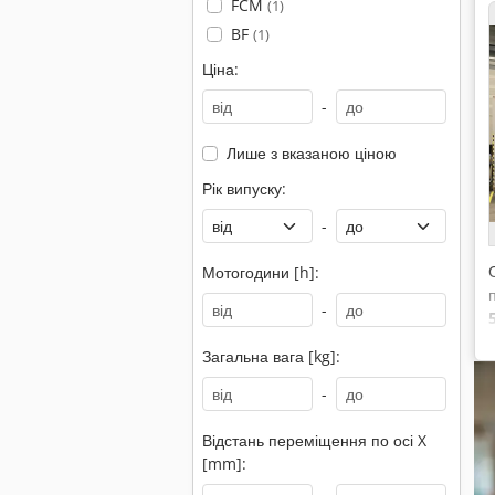
FCM
(1)
BF
(1)
Ціна:
-
Лише з вказаною ціною
Рік випуску:
-
Мотогодини [h]:
-
Загальна вага [kg]:
-
Відстань переміщення по осі X
[mm]: