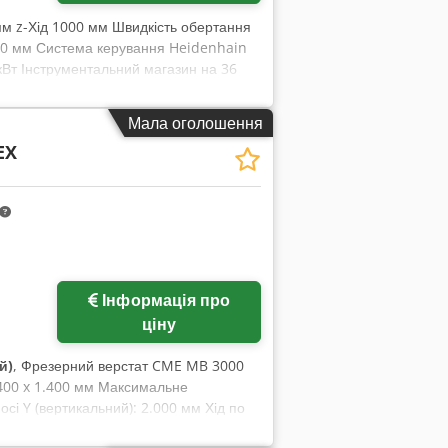
 мм z-Хід 1000 мм Швидкість обертання
00 мм Система керування Heidenhain
Вт Інструментальний магазин на 36
чні дані надані виробником або
аємо за собою право проміжного
Мала оголошення
 Понад 400 власних машин на складі
EX
Більше 10.000 одиниць приладдя для
 підприємство, зв’яжіться з нами. Інші
ий за домовленістю. Ми будемо раді
Інформація про
ціну
й)
, Фрезерний верстат CME MB 3000
1.400 x 1.400 мм Максимальне
 осі Y (вертикальний): 2.000 мм Хід по
тіл (B): 360° – 0,001° Dwjdpfx Ahjgui