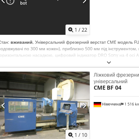
1
/
22
Стан:
вживаний
, Універсальний фрезерний верстат CME модель FU
подовжувачі по 300 мм кожен), приблизно 500 мм під інструментом, г
горизонтальною насадкою, цифровий індикатор DRO Sony на 4 осі AC
Станок у винятково гарному стані, з університету. Dodoywzlcopfx A
Ліжковий фрезерний
універсальний
CME
BF 04
Німеччина
1 516 k
1
/
10