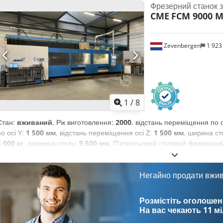
Фрезерний станок 
CME
FCM 9000 M
Zevenbergen
1 923
1
/
8
Стан:
вживаний
, Рік виготовлення:
2000
, відстань переміщення по о
по осі Y:
1 500 мм
, відстань переміщення осі Z:
1 500 мм
, ширина ст
5 000 кг
, довжина столу:
9 500 мм
, П'ятиосьовий стіловий фрезерний
Dwedpozauvfefx Ahyja Переміщення по осях: X – 9000 мм, Y – 1500
навантаження на стіл: 5000 кг/метр. Вертикальна фрезерна головка 
управління: Heidenhain TNC 430 CB. Якщо у вас виникли питання с
Негайно продати вжи
домовитись про огляд, будь ласка, зв’яжіться з нами по телефону аб
Розмістіть оголошен
На вас чекають
11 м