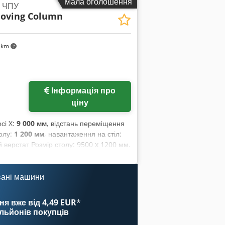
Мала оголошення
з ЧПУ
oving Column
 km
Інформація про
ціну
сі X:
9 000 мм
, відстань переміщення
олу:
1 200 мм
, навантаження на стіл:
 верстат Розмір столу: 9500 x 1200 мм.
 мм, Z – 1500 мм. Максимальне
з можливістю повороту на 1° x 1°. ЧПУ
тосовно верстата або ви бажаєте
вані машини
о електронній пошті.
ня вже від 4,49 EUR
*
ільйонів покупців