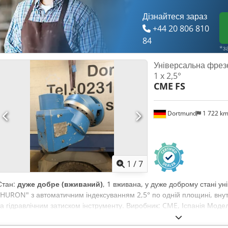
Дізнайтеся зараз
+44 20 806 810
84
*з
Універсальна фрезе
1 x 2,5°
CME
FS
Dortmund
1 722 k
1
/
7
Стан:
дуже добре (вживаний)
, 1 вживана, у дуже доброму стані у
"HURON" з автоматичним індексуванням 2,5° по одній площині, вн
та гідравлічним затиском інструменту. Виробник: CME, Іспанія Моде
ISO 50 Макс. діапазон обертів: 4 000 об/хв Максимальна потужність п
Ця високоякісна фрезерна голова застосовувалася як орендована ф