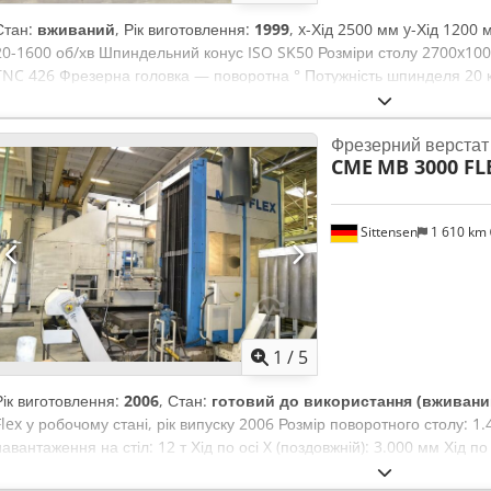
Стан:
вживаний
, Рік виготовлення:
1999
, x-Хід 2500 мм y-Хід 1200
20-1600 об/хв Шпиндельний конус ISO SK50 Розміри столу 2700x10
TNC 426 Фрезерна головка — поворотна ° Потужність шпинделя 20 к
позицій Вага верстата приблизно 18 т Dsdsyqv Taopfx Ahyowa Техні
оператором, тому ми не несемо за них відповідальність. Ми залиш
Фрезерний верстат
продажу; діють виключно наші умови продажу та поставки. Про нас
CME
MB 3000 FL
Більше 15.000 м² складських площ, вантажопідйомність крана 70 т 
Вашої майстерні Якщо ви хочете продати машини, виробничі лінії або
пропозиції можна знайти на нашому веб-сайті. Огляд машин можлив
Sittensen
1 610 km
Вашому візиту. Ваш колектив Markus Hirsch
1
/
5
Рік виготовлення:
2006
, Стан:
готовий до використання (вживани
Flex у робочому стані, рік випуску 2006 Розмір поворотного столу: 
навантаження на стіл: 12 т Хід по осі X (поздовжній): 3.000 мм Хід по
осі Z (поперечний): 1.000 мм Хід шпинделя (W): 700 мм Поворотний с