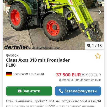
1
/
15
Фургон
Claas
Axos 310 mit Frontlader
FL80
37 500 EUR
Heilbronn
1 607 km
39 900 EUR
фіксована ціна додається ПДВ
Запитати
Зателефонувати
Стан:
вживаний
, пробіг:
1 061 км
, потужність:
56 кВт (76,14
к.с.)
, перша реєстрація:
08/2013
, тип пального:
дизель
,