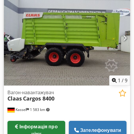
1
/
9
Вагон-навантажувач
Claas
Cargos 8400
Kassel
1 583 km
Інформація про
Зателефонувати
ціну