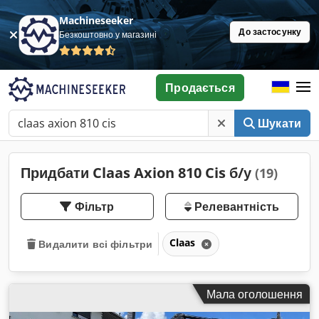
Machineseeker
До застосунку
Безкоштовно у магазині
Продається
Шукати
Придбати Claas Axion 810 Cis б/у
(19)
Фільтр
Релевантність
Claas
Видалити всі фільтри
Мала оголошення