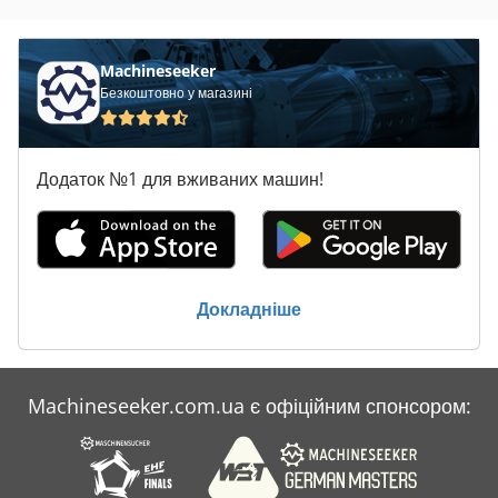
Claas Axion 840 Cebis
Claas Axion 840 Cmatic
Machineseeker
Безкоштовно у магазині
Claas Axion 850
Claas Axion 850 Cebis
Додаток №1 для вживаних машин!
Claas Axos 310 C
Claas Axos 310 Cx
Claas Axos 320 Cx
Докладніше
Claas Axos 330 C
Claas Axos 330 Cx
Machineseeker.com.ua є офіційним спонсором:
Claas Axos 340 C
Claas Axos 340 Cx