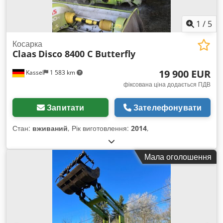
1
/
5
Косарка
Claas
Disco 8400 C Butterfly
19 900 EUR
Kassel
1 583 km
фіксована ціна додається ПДВ
Запитати
Зателефонувати
Стан:
вживаний
, Рік виготовлення:
2014
,
Мала оголошення