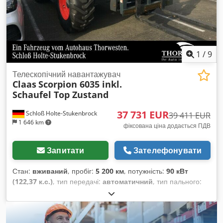
1
/
9
Телескопічний навантажувач
Claas
Scorpion 6035 inkl.
Schaufel Top Zustand
37 731 EUR
Schloß Holte-Stukenbrock
39 411 EUR
1 646 km
фіксована ціна додається ПДВ
Запитати
Зателефонувати
Стан:
вживаний
, пробіг:
5 200 км
, потужність:
90 кВт
(122,37 к.с.)
, тип передачі:
автоматичний
, тип пального:
дизель
, колір:
зелений
, загальна вага:
8 500 кг
, маса без
навантаження:
5 кг
, максимальна вага навантаження:
2 900
кг
, висота підйому:
6 150 000 мм
, кількість місць:
1
, перша