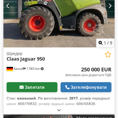
1
/
9
Шредер
Claas
Jaguar 950
250 000 EUR
Kassel
1 583 km
фіксована ціна додається ПДВ
Запитати
Зателефонувати
Стан:
вживаний
, Рік виготовлення:
2017
, розмір передньої
шини:
800/70R32
, розмір задньої шини:
600/65R28
,