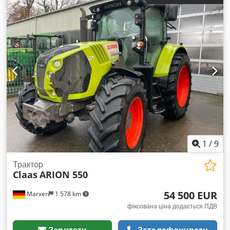
гальмівна система — Шини 710/75 R42 175D, 172E
Trelleborg — Інше Стандартні ключі запалювання —
Технічні дані та обслуговування Довжина: 7 593 мм Висота:
3 791–3 941 мм Колісна база: 3 600 мм
1
/
9
Трактор
Claas
ARION 550
54 500 EUR
Marxen
1 578 km
фіксована ціна додається ПДВ
Запитати
Зателефонувати