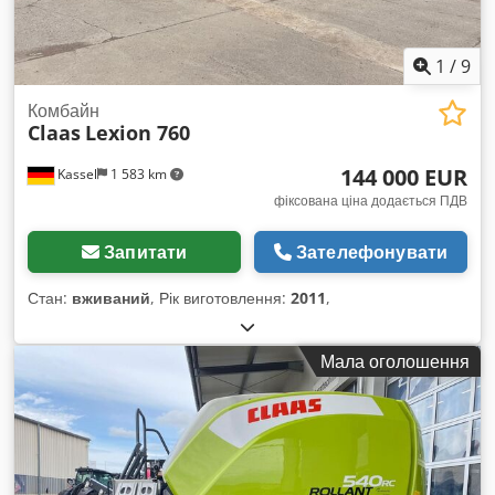
1
/
9
Комбайн
Claas
Lexion 760
144 000 EUR
Kassel
1 583 km
фіксована ціна додається ПДВ
Запитати
Зателефонувати
Стан:
вживаний
, Рік виготовлення:
2011
,
Мала оголошення