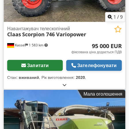
1
/
9
Навантажувач телескопічний
Claas
Scorpion 746 Variopower
95 000 EUR
Kassel
1 583 km
фіксована ціна додається ПДВ
Запитати
Зателефонувати
Стан:
вживаний
, Рік виготовлення:
2020
,
Мала оголошення