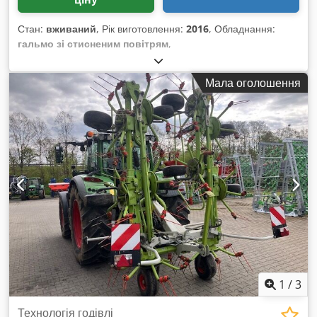
Стан:
вживаний
, Рік виготовлення:
2016
, Обладнання:
гальмо зі стисненим повітрям
,
Мала оголошення
1
/
3
Технологія годівлі