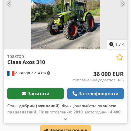
1
/
4
трактор
Claas
Axos 310
36 000 EUR
Aurillac
2 214 km
фіксована ціна додається ПДВ
Запитати
Зателефонувати
Стан:
добрий (вживаний)
, Функціональність:
повністю
працездатний
, Рік виготовлення:
2010
, мотогодини:
4 400
h
, потужність:
55,16 кВт (75,00 к.с.)
, номер машини/
транспортного засобу:
A2204DAA2203584
, Обладнання:
Зберегти пошук
кабіна
, Гідравлічний реверсор, без кондиціонера,