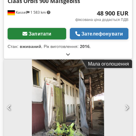
Claas
Orbis 900 Maisgebiss
48 900 EUR
Kassel
1 583 km
фіксована ціна додається ПДВ
Запитати
Зателефонувати
Стан:
вживаний
, Рік виготовлення:
2016
,
Мала оголошення