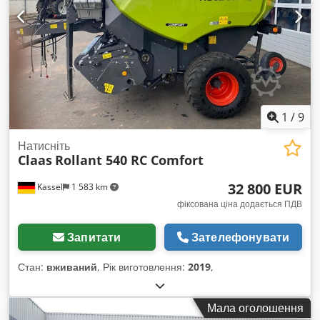
1
/
9
Натисніть
Claas
Rollant 540 RC Comfort
32 800 EUR
Kassel
1 583 km
фіксована ціна додається ПДВ
Запитати
Зателефонувати
Стан:
вживаний
, Рік виготовлення:
2019
,
Мала оголошення