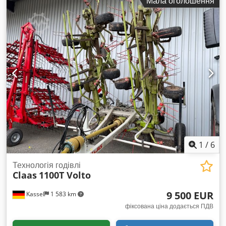
Мала оголошення
1
/
6
Технологія годівлі
Claas
1100T Volto
9 500 EUR
Kassel
1 583 km
фіксована ціна додається ПДВ