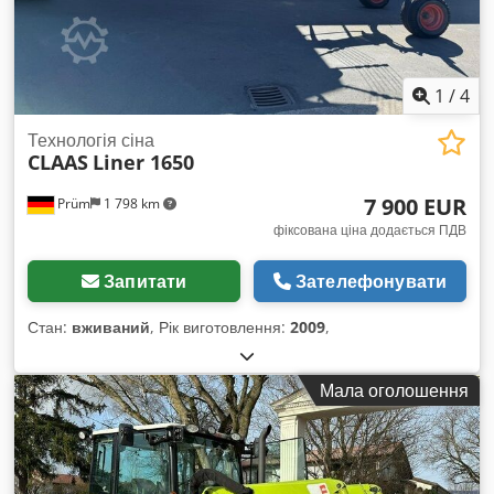
1
/
4
Технологія сіна
CLAAS
Liner 1650
7 900 EUR
Prüm
1 798 km
фіксована ціна додається ПДВ
Запитати
Зателефонувати
Стан:
вживаний
, Рік виготовлення:
2009
,
Мала оголошення