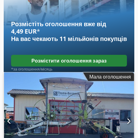
реєстрація:
01/2016
, мотогодини:
5 200 h
, загальна висота:
46 800 мм
, водійська кабіна:
інше
, колісна база:
2 850 мм
,
Розмістіть оголошення вже від
4,49 EUR
*
На вас чекають
11 мільйонів покупців
Розмістити оголошення зараз
*за оголошення/місяць
Мала оголошення