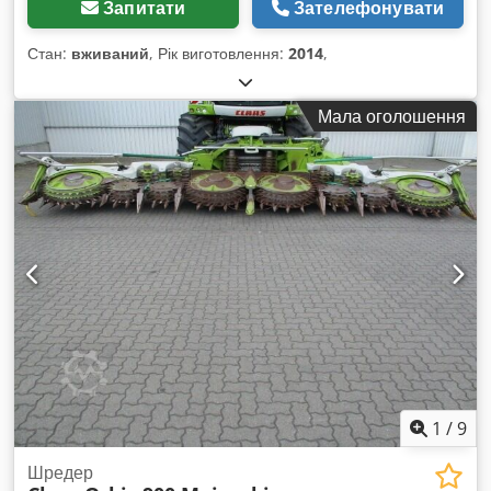
Запитати
Зателефонувати
Стан:
вживаний
, Рік виготовлення:
2014
,
Мала оголошення
1
/
9
Шредер