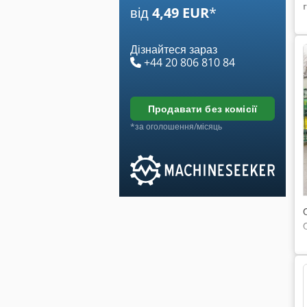
від
4,49 EUR
*
Дізнайтеся зараз
+44 20 806 810 84
продавати без комісії
*за оголошення/місяць