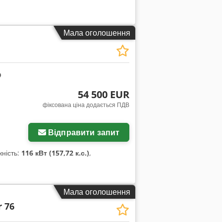
710/75 R42 175D, 172E Trelleborg —
ння Довжина: 7 593 мм Висота: 3 791–3
Мала оголошення
54 500 EUR
фіксована ціна додається ПДВ
Відправити запит
жність:
116 кВт (157,72 к.с.)
,
Мала оголошення
 76