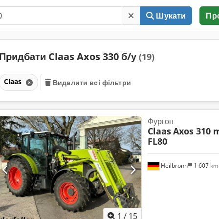
Шукати
Пр
Придбати Claas Axos 330 б/у
(19)
Claas
Видалити всі фільтри
Фургон
Claas
Axos 310 m
FL80
Heilbronn
1 607 k
1
/
15