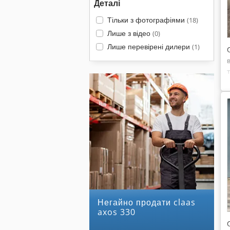
Деталі
Тільки з фотографіями
(18)
Лише з відео
(0)
Лише перевірені дилери
(1)
Негайно продати claas
axos 330