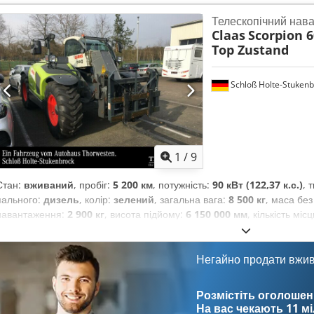
Телескопічний нав
Claas
Scorpion 6
Top Zustand
Schloß Holte-Stukenb
1
/
9
Стан:
вживаний
, пробіг:
5 200 км
, потужність:
90 кВт (122,37 к.с.)
, 
пального:
дизель
, колір:
зелений
, загальна вага:
8 500 кг
, маса бе
навантаження:
2 900 кг
, висота підйому:
6 150 000 мм
, кількість міс
мотогодини:
5 200 h
, загальна висота:
46 800 мм
, водійська кабіна:
Негайно продати вжи
Розмістіть оголошен
На вас чекають
11 м