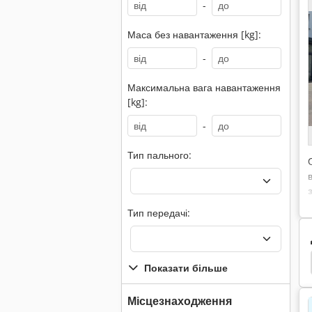
-
Маса без навантаження [kg]:
-
Максимальна вага навантаження
[kg]:
-
Тип пального:
Тип передачі:
ч Телескопічний
Jcb 408
Jcb 360
Jcb 225
Показати більше
Місцезнаходження