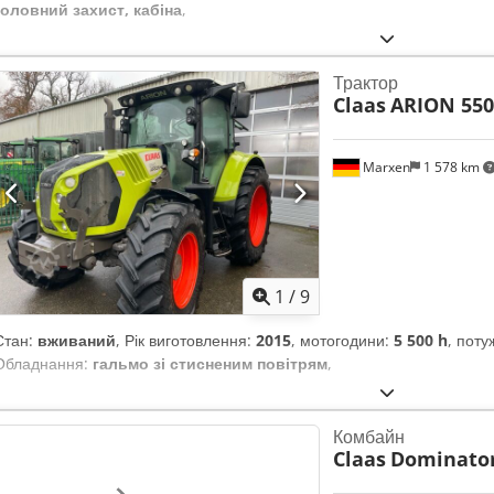
документація Двоконтурна пневматична гальмівна система — Шини 
головний захист, кабіна
,
Інше Стандартні ключі запалювання — Технічні дані та обслуговува
941 мм Колісна база: 3 600 мм
Трактор
Claas
ARION 550
Marxen
1 578 km
1
/
9
Стан:
вживаний
, Рік виготовлення:
2015
, мотогодини:
5 500 h
, поту
Обладнання:
гальмо зі стисненим повітрям
,
Комбайн
Claas
Dominator