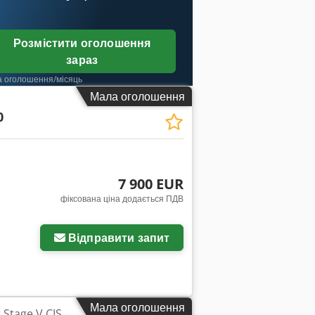
Розмістити оголошення
зараз
а оголошення/місяць
Мала оголошення
0
7 900 EUR
фіксована ціна додається ПДВ
Відправити запит
Мала оголошення
 Stage V CIS