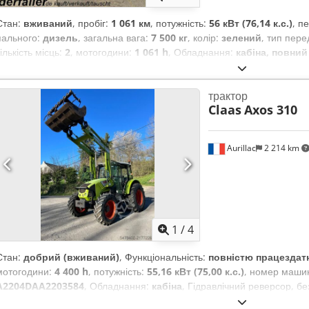
Стан:
вживаний
, пробіг:
1 061 км
, потужність:
56 кВт (76,14 к.с.)
, п
пального:
дизель
, загальна вага:
7 500 кг
, колір:
зелений
, тип пере
кількість місць:
2
, мотогодини:
1 061 h
, Обладнання:
кабіна, повний
трактор
Claas
Axos 310
Aurillac
2 214 km
1
/
4
Стан:
добрий (вживаний)
, Функціональність:
повністю працездат
мотогодини:
4 400 h
, потужність:
55,16 кВт (75,00 к.с.)
, номер машин
A2204DAA2203584
, Обладнання:
кабіна
, Гідравлічний реверсор, б
Crodpfx Ajy Eq Upsd Sjf