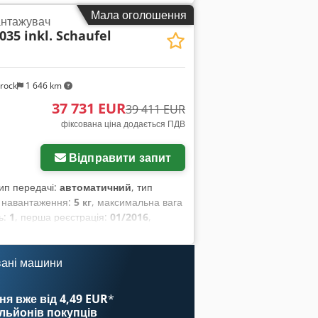
Мала оголошення
антажувач
035 inkl. Schaufel
rock
1 646 km
37 731 EUR
39 411 EUR
фіксована ціна додається ПДВ
Відправити запит
тип передачі:
автоматичний
, тип
з навантаження:
5 кг
, максимальна вага
ць:
1
, перша реєстрація:
01/2016
,
інше
, колісна база:
2 850 мм
,
вані машини
ня вже від 4,49 EUR
*
ільйонів покупців