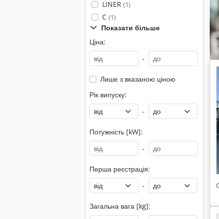
LINER
(1)
C
(1)
Показати більше
Ціна:
-
Лише з вказаною ціною
Рік випуску:
-
Потужність [kW]:
-
Перша реєстрація:
-
Загальна вага [kg]: