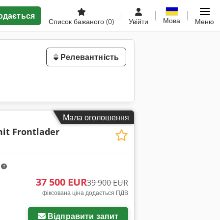
одається
Мова
Список бажаного
(0)
Увійти
Меню
Релевантність
Мала оголошення
it Frontlader
m
37 500 EUR
39 900 EUR
фіксована ціна додається ПДВ
Відправити запит