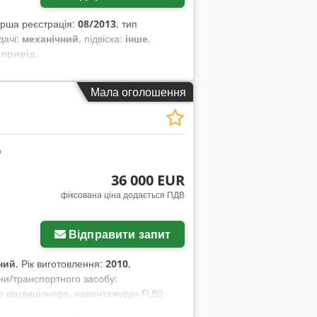
ерша реєстрація:
08/2013
, тип
дачі:
механічний
, підвіска:
інше
,
 привід
,
Мала оголошення
36 000 EUR
фіксована ціна додається ПДВ
Відправити запит
ний
, Рік виготовлення:
2010
,
и/транспортного засобу:
ез кондиціонера, навантажувач FL80