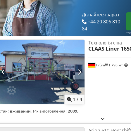
Дізнайтеся зараз
+44 20 806 810
84
*з
Технологія сіна
CLAAS
Liner 165
Prüm
1 798 km
1
/
4
Стан:
вживаний
, Рік виготовлення:
2009
,
Arion 610 Hexashift