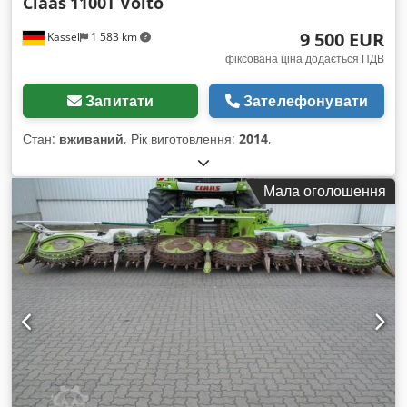
Claas
1100T Volto
9 500 EUR
Kassel
1 583 km
фіксована ціна додається ПДВ
Запитати
Зателефонувати
Стан:
вживаний
, Рік виготовлення:
2014
,
Мала оголошення