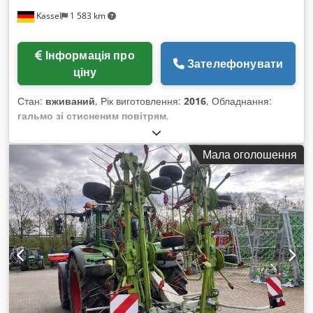
Kassel
1 583 km
Інформація про
Зателефонувати
ціну
Стан:
вживаний
, Рік виготовлення:
2016
, Обладнання:
гальмо зі стисненим повітрям
,
Мала оголошення