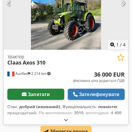
1
/
4
трактор
Claas
Axos 310
36 000 EUR
Aurillac
2 214 km
фіксована ціна додається ПДВ
Запитати
Зателефонувати
Стан:
добрий (вживаний)
, Функціональність:
повністю
працездатний
, Рік виготовлення:
2010
, мотогодини:
4 400
h
, потужність:
55,16 кВт (75,00 к.с.)
, номер машини/
транспортного засобу:
A2204DAA2203584
, Обладнання:
Зберегти пошук
кабіна
, Гідравлічний реверсор, без кондиціонера,