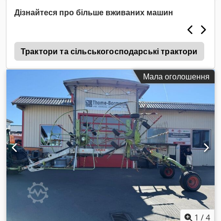
Дізнайтеся про більше вживаних машин
5
Трактори та сільськогосподарські трактори
Мала оголошення
1
/
4