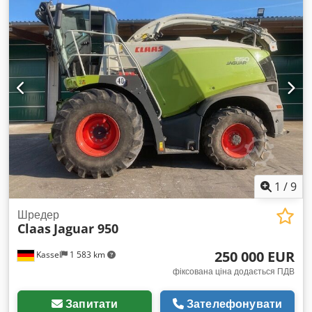
1
/
9
Шредер
Claas
Jaguar 950
250 000 EUR
Kassel
1 583 km
фіксована ціна додається ПДВ
Запитати
Зателефонувати