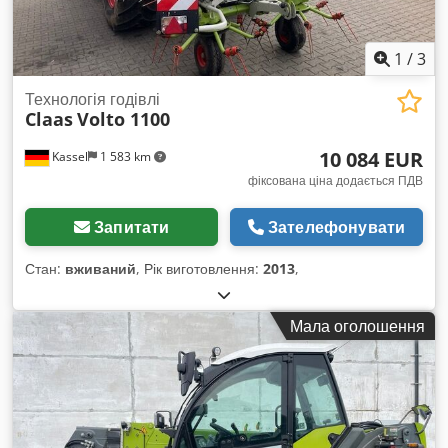
1
/
3
Технологія годівлі
Claas
Volto 1100
10 084 EUR
Kassel
1 583 km
фіксована ціна додається ПДВ
Запитати
Зателефонувати
Стан:
вживаний
, Рік виготовлення:
2013
,
Мала оголошення