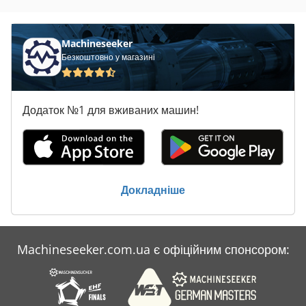
Claas Corto 290 F
Claas Corto 300
Machineseeker
Безкоштовно у магазині
Claas Corto 310 N
Claas Corto 3100 Fc
Додаток №1 для вживаних машин!
Claas Corto 3100 Fn
Claas Disco 3050 Fc
Claas Disco 3100
Докладніше
Claas Disco 3100 Contour
Claas Disco 3100 F
Machineseeker.com.ua є офіційним спонсором:
Claas Disco 3100 Fc
Claas Pu 300