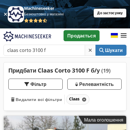
Machineseeker
До застосунку
Безкоштовно у магазині
Продається
Шукати
Придбати Claas Corto 3100 F б/у
(19)
Фільтр
Релевантність
Claas
Видалити всі фільтри
Мала оголошення