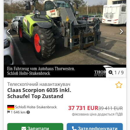
1
/
9
Телескопічний навантажувач
Claas
Scorpion 6035 inkl.
Schaufel Top Zustand
37 731 EUR
Schloß Holte-Stukenbrock
39 411 EUR
1 646 km
фіксована ціна додається ПДВ
Запитати
Зателефонувати