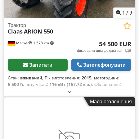
1
/
9
Трактор
Claas
ARION 550
54 500 EUR
Marxen
1 578 km
фіксована ціна додається ПДВ
Запитати
Зателефонувати
Стан:
вживаний
, Рік виготовлення:
2015
, мотогодини:
5 500 h
, потужність:
116 кВт (157,72 к.с.)
, Обладнання:
гальмо зі стисненим повітрям
,
Мала оголошення