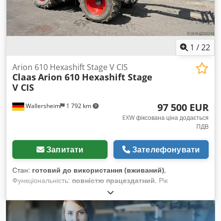
1
/
22
Arion 610 Hexashift Stage V CIS
Claas
Arion 610 Hexashift Stage
V CIS
97 500 EUR
Wallersheim
1 792 km
EXW фіксована ціна додається
ПДВ
Запитати
Зателефонувати
Стан:
готовий до використання (вживаний)
,
Функціональність:
повністю працездатний
, Рік
виготовлення:
2022
, мотогодини:
930 h
, тип пального:
дизель
, максимальна швидкість:
40 км/год
, колір:
зелений
, Продається: сільськогосподарський трактор Claas