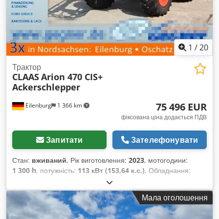
1
/
20
Трактор
CLAAS
Arion 470 CIS+
Ackerschlepper
75 496 EUR
Eilenburg
1 366 km
фіксована ціна додається ПДВ
Запитати
Зателефонувати
Стан:
вживаний
, Рік виготовлення:
2023
, мотогодини:
1 300 h
, потужність:
113 кВт (153,64 к.с.)
, Обладнання:
кондиціонер, переднє навісне обладнання, повний
привід
,
Мала оголошення