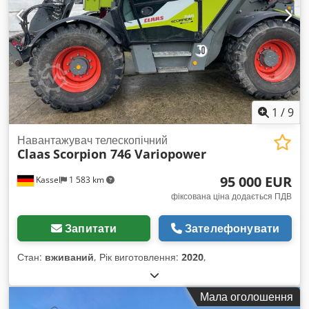
1
/
9
Навантажувач телескопічний
Claas
Scorpion 746 Variopower
95 000 EUR
Kassel
1 583 km
фіксована ціна додається ПДВ
Запитати
Зателефонувати
Стан:
вживаний
, Рік виготовлення:
2020
,
Мала оголошення