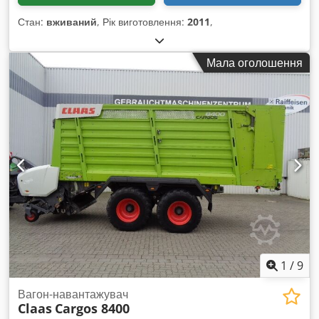
Стан:
вживаний
, Рік виготовлення:
2011
,
Мала оголошення
1
/
9
Вагон-навантажувач
Claas
Cargos 8400