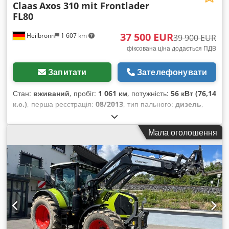
Claas
Axos 310 mit Frontlader
FL80
37 500 EUR
Heilbronn
1 607 km
39 900 EUR
фіксована ціна додається ПДВ
Запитати
Зателефонувати
Стан:
вживаний
, пробіг:
1 061 км
, потужність:
56 кВт (76,14
к.с.)
, перша реєстрація:
08/2013
, тип пального:
дизель
,
загальна вага:
7 500 кг
, колір:
зелений
, тип передачі:
механічний
, підвіска:
інше
, кількість місць:
2
, мотогодини:
Мала оголошення
1 061 h
, Обладнання:
кабіна, повний привід
,