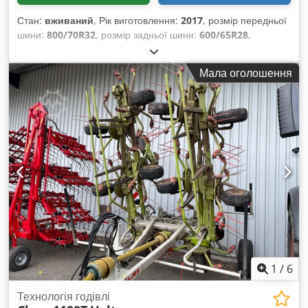
Стан:
вживаний
, Рік виготовлення:
2017
, розмір передньої
шини:
800/70R32
, розмір задньої шини:
600/65R28
,
Мала оголошення
1
/
6
Технологія годівлі