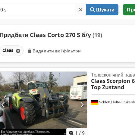
Шукати
Пр
Придбати Claas Corto 270 S б/у
(19)
Claas
Видалити всі фільтри
Телескопічний нав
Claas
Scorpion 6
Top Zustand
Schloß Holte-Stukenb
1
/
9