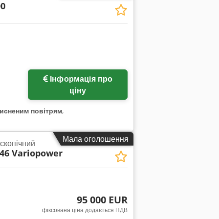
00
Інформація про
ціну
тисненим повітрям
,
Мала оголошення
скопічний
746 Variopower
95 000 EUR
фіксована ціна додається ПДВ