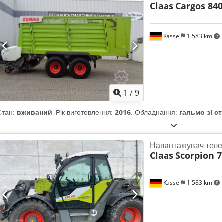
Claas
Cargos 84
Kassel
1 583 km
1
/
9
Стан:
вживаний
, Рік виготовлення:
2016
, Обладнання:
гальмо зі с
Навантажувач теле
Claas
Scorpion 
Kassel
1 583 km