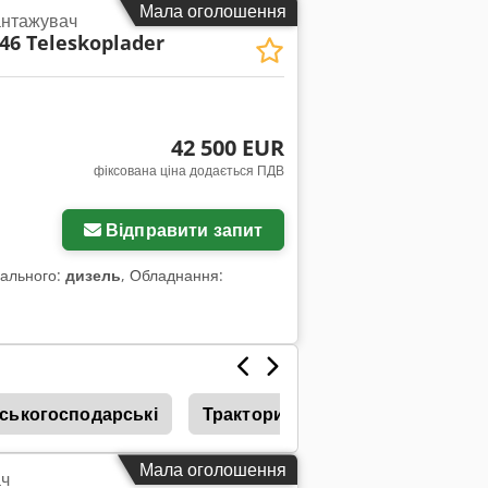
Мала оголошення
антажувач
46 Teleskoplader
42 500 EUR
фіксована ціна додається ПДВ
Відправити запит
пального:
дизель
, Обладнання:
ськогосподарські
Трактори Гусеничні
Тракто
Мала оголошення
ч