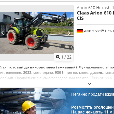
Arion 610 Hexashift
Claas
Arion 610 
CIS
Wallersheim
1 792
1
/
22
Стан:
готовий до використання (вживаний)
, Функціональність:
по
виготовлення:
2022
, мотогодини:
930 h
, тип пального:
дизель
, мак
зелений
, Продається: сільськогосподарський трактор Claas Arion 610
Рік виготовлення: 2022 Напрацювання: 939 годин Трактор у відмінно
незначним напрацюванням, повністю справний і готовий до роботи бе
оснащений 6-циліндровим двигуном John Deere DPS 6.8 л, що відпов
Негайно продати вжи
(SCR, DPF, DOC, AdBlue). Максимальна потужність: 145 к.с. Номінальн
відповідно до сертифікації: 139 к.с. Трактор оснащений трансмісією
Розмістіть оголошен
передач), електрогідравлічним перемикачем передач і автоматичн
На вас чекають
11 м