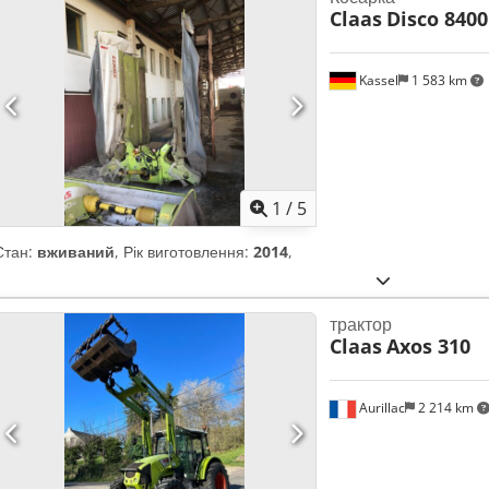
Claas
Disco 8400
Kassel
1 583 km
1
/
5
Стан:
вживаний
, Рік виготовлення:
2014
,
трактор
Claas
Axos 310
Aurillac
2 214 km