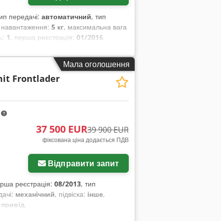
тип передачі:
автоматичний
, тип
з навантаження:
5 кг
, максимальна вага
ць:
1
, перша реєстрація:
01/2016
,
інше
, колісна база:
2 850 мм
,
Мала оголошення
it Frontlader
m
37 500 EUR
39 900 EUR
фіксована ціна додається ПДВ
Відправити запит
ерша реєстрація:
08/2013
, тип
дачі:
механічний
, підвіска:
інше
,
 привід
,