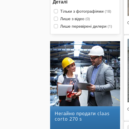
Деталі
Тільки з фотографіями
(18)
Лише з відео
(0)
Лише перевірені дилери
(1)
Негайно продати claas
corto 270 s