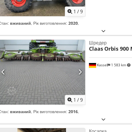
1
/
9
Стан:
вживаний
, Рік виготовлення:
2020
,
Шредер
Claas
Orbis 900 
Kassel
1 583 km
1
/
9
Стан:
вживаний
, Рік виготовлення:
2016
,
Косарка