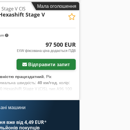
Мала оголошення
 Stage V CIS
Hexashift Stage V
 km
97 500 EUR
EXW фіксована ціна додається ПДВ
Відправити запит
вністю працездатний
, Рік
симальна швидкість:
40 км/год
, колір:
 Hexashift Stage V (CIS), тип A96 100
му стані, майже як новий, з дуже
з додаткових інвестицій. Він
ідає екологічним стандартам Stage V
вані машини
а потужність: 135 к.с. Потужність
 Hexashift 24/24 (без понижувальних
ня вже від 4,49 EUR
*
им перемиканням передач під
ільйонів покупців