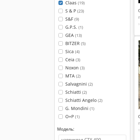
Claas
(19)
S & P
(23)
S&F
(9)
G.P.S.
(1)
GEA
(13)
BITZER
(5)
Sica
(4)
Ceia
(3)
Noxon
(3)
MTA
(2)
Salvagnini
(2)
Schiatti
(2)
Schiatti Angelo
(2)
G. Mondini
(1)
O+P
(1)
Модель: