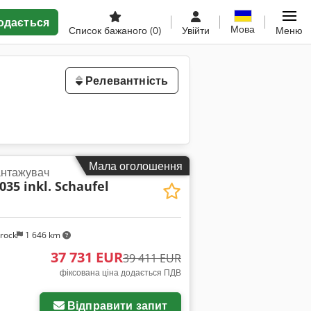
одається
Мова
Список бажаного
(0)
Увійти
Меню
Релевантність
Мала оголошення
антажувач
035 inkl. Schaufel
rock
1 646 km
37 731 EUR
39 411 EUR
фіксована ціна додається ПДВ
Відправити запит