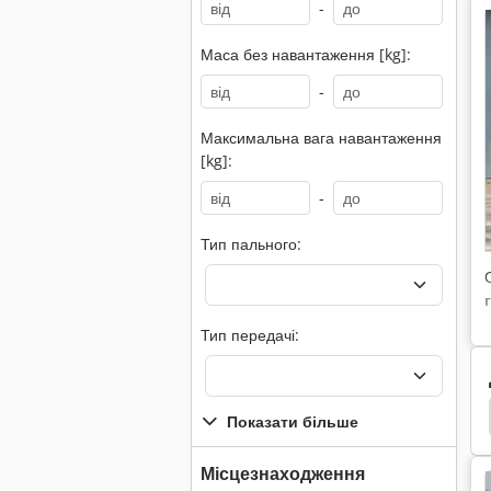
-
Маса без навантаження [kg]:
-
Максимальна вага навантаження
[kg]:
-
Тип пального:
Тип передачі:
нтажувач
Jcb
Jcb 408
Jcb 360
Jcb 225
Показати більше
Місцезнаходження