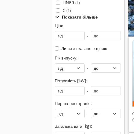
LINER
(1)
C
(1)
Показати більше
Ціна:
-
Лише з вказаною ціною
Рік випуску:
-
Потужність [kW]:
-
Перша реєстрація:
-
Загальна вага [kg]: