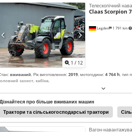
Телескопічний нав
Claas
Scorpion 7
Legden
1 791 km
1
/
12
Стан:
вживаний
, Рік виготовлення:
2019
, мотогодини:
4 764 h
, тип 
головний захист, кабіна
,
Дізнайтеся про більше вживаних машин
Трактори та сільськогосподарські трактори
Сіль
Вагон-навантажува