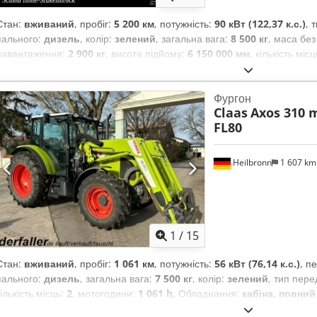
Стан:
вживаний
, пробіг:
5 200 км
, потужність:
90 кВт (122,37 к.с.)
, 
пального:
дизель
, колір:
зелений
, загальна вага:
8 500 кг
, маса бе
навантаження:
2 900 кг
, висота підйому:
6 150 000 мм
, кількість міс
мотогодини:
5 200 h
, загальна висота:
46 800 мм
, водійська кабіна:
Фургон
Claas
Axos 310 m
FL80
Heilbronn
1 607 k
1
/
15
Стан:
вживаний
, пробіг:
1 061 км
, потужність:
56 кВт (76,14 к.с.)
, п
пального:
дизель
, загальна вага:
7 500 кг
, колір:
зелений
, тип пере
кількість місць:
2
, мотогодини:
1 061 h
, Обладнання:
кабіна, повний