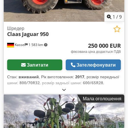
1
/
9
Шредер
Claas
Jaguar 950
250 000 EUR
Kassel
1 583 km
фіксована ціна додається ПДВ
Запитати
Зателефонувати
Стан:
вживаний
, Рік виготовлення:
2017
, розмір передньої
шини:
800/70R32
, розмір задньої шини:
600/65R28
,
Мала оголошення