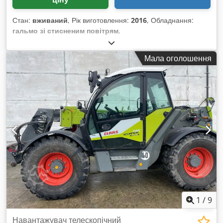
Стан:
вживаний
, Рік виготовлення:
2016
, Обладнання:
гальмо зі стисненим повітрям
,
Мала оголошення
1
/
9
Навантажувач телескопічний