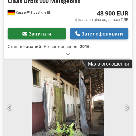
Claas
Orbis 900 Maisgebiss
48 900 EUR
Kassel
1 583 km
фіксована ціна додається ПДВ
Запитати
Зателефонувати
Стан:
вживаний
, Рік виготовлення:
2016
,
Мала оголошення