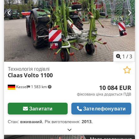
1
/
3
Технологія годівлі
Claas
Volto 1100
10 084 EUR
Kassel
1 583 km
фіксована ціна додається ПДВ
Запитати
Зателефонувати
Стан:
вживаний
, Рік виготовлення:
2013
,