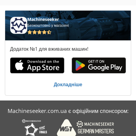
Claas Dominator 86
Claas Dominator 88 S
Machineseeker
Безкоштовно у магазині
Claas Dominator 88 Sl
Claas Dominator 98 S
Додаток №1 для вживаних машин!
Claas Dominator 98 Sl
Claas Liner 1650
Claas Rollant 66
Докладніше
Claas Ru 600
Claas Volto 52
Machineseeker.com.ua є офіційним спонсором:
Claas Volto 58
Claas Volto 77