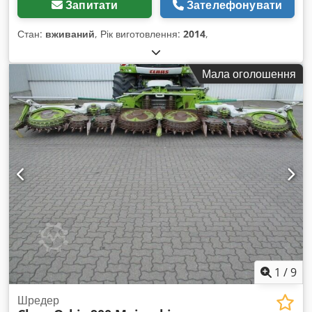
Запитати
Зателефонувати
Стан:
вживаний
, Рік виготовлення:
2014
,
Мала оголошення
1
/
9
Шредер