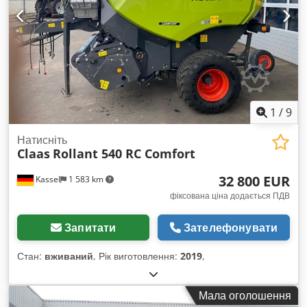
1
/
9
Натисніть
Claas
Rollant 540 RC Comfort
32 800 EUR
Kassel
1 583 km
фіксована ціна додається ПДВ
Запитати
Зателефонувати
Стан:
вживаний
, Рік виготовлення:
2019
,
Мала оголошення