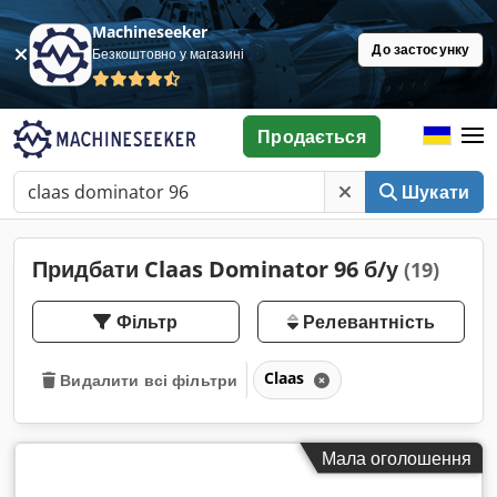
Machineseeker
До застосунку
Безкоштовно у магазині
Продається
Шукати
Придбати Claas Dominator 96 б/у
(19)
Фільтр
Релевантність
Claas
Видалити всі фільтри
Мала оголошення