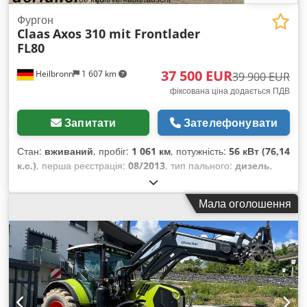
Фургон
Claas
Axos 310 mit Frontlader
FL80
37 500 EUR
Heilbronn
1 607 km
39 900 EUR
фіксована ціна додається ПДВ
Запитати
Зателефонувати
Стан:
вживаний
, пробіг:
1 061 км
, потужність:
56 кВт (76,14
к.с.)
, перша реєстрація:
08/2013
, тип пального:
дизель
,
загальна вага:
7 500 кг
, колір:
зелений
, тип передачі:
механічний
, підвіска:
інше
, кількість місць:
2
, мотогодини:
Мала оголошення
1 061 h
, Обладнання:
кабіна, повний привід
,