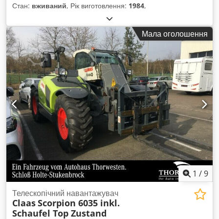
Стан:
вживаний
, Рік виготовлення:
1984
,
Мала оголошення
1
/
9
Телескопічний навантажувач
Claas
Scorpion 6035 inkl.
Schaufel Top Zustand