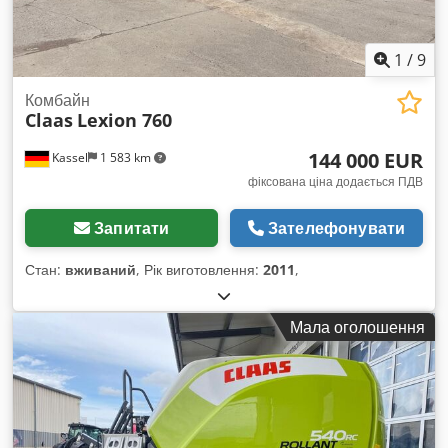
1
/
9
Комбайн
Claas
Lexion 760
144 000 EUR
Kassel
1 583 km
фіксована ціна додається ПДВ
Запитати
Зателефонувати
Стан:
вживаний
, Рік виготовлення:
2011
,
Мала оголошення