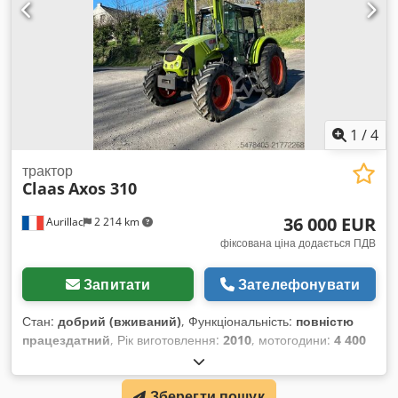
1
/
4
трактор
Claas
Axos 310
36 000 EUR
Aurillac
2 214 km
фіксована ціна додається ПДВ
Запитати
Зателефонувати
Стан:
добрий (вживаний)
, Функціональність:
повністю
працездатний
, Рік виготовлення:
2010
, мотогодини:
4 400
h
, потужність:
55,16 кВт (75,00 к.с.)
, номер машини/
транспортного засобу:
A2204DAA2203584
, Обладнання:
Зберегти пошук
кабіна
, Гідравлічний реверсор, без кондиціонера,