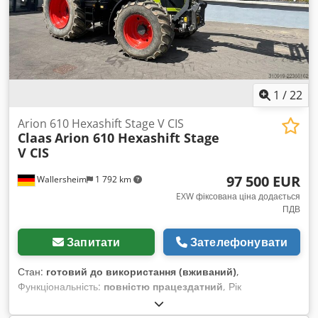
1
/
22
Arion 610 Hexashift Stage V CIS
Claas
Arion 610 Hexashift Stage
V CIS
97 500 EUR
Wallersheim
1 792 km
EXW фіксована ціна додається
ПДВ
Запитати
Зателефонувати
Стан:
готовий до використання (вживаний)
,
Функціональність:
повністю працездатний
, Рік
виготовлення:
2022
, мотогодини:
930 h
, тип пального:
дизель
, максимальна швидкість:
40 км/год
, колір: