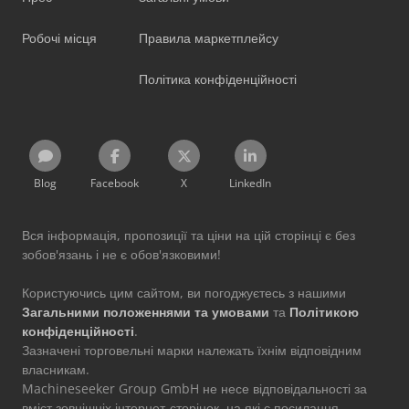
Робочі місця
Правила маркетплейсу
Політика конфіденційності
Blog
Facebook
X
LinkedIn
Вся інформація, пропозиції та ціни на цій сторінці є без
зобов'язань і не є обов'язковими!
Користуючись цим сайтом, ви погоджуєтесь з нашими
Загальними положеннями та умовами
та
Політикою
конфіденційності
.
Зазначені торговельні марки належать їхнім відповідним
власникам.
Machineseeker Group GmbH не несе відповідальності за
вміст зовнішніх інтернет-сторінок, на які є посилання.