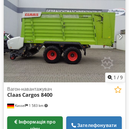
1
/
9
Вагон-навантажувач
Claas
Cargos 8400
Kassel
1 583 km
Інформація про
Зателефонувати
ціну