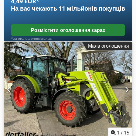
4,49 EUR
*
На вас чекають
11 мільйонів покупців
Розмістити оголошення зараз
*за оголошення/місяць
Мала оголошення
1
/
15