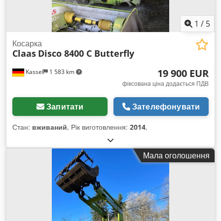
1
/
5
Косарка
Claas
Disco 8400 C Butterfly
19 900 EUR
Kassel
1 583 km
фіксована ціна додається ПДВ
Запитати
Зателефонувати
Стан:
вживаний
, Рік виготовлення:
2014
,
Мала оголошення