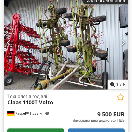
Мала оголошення
1
/
6
Технологія годівлі
Claas
1100T Volto
9 500 EUR
Kassel
1 583 km
фіксована ціна додається ПДВ