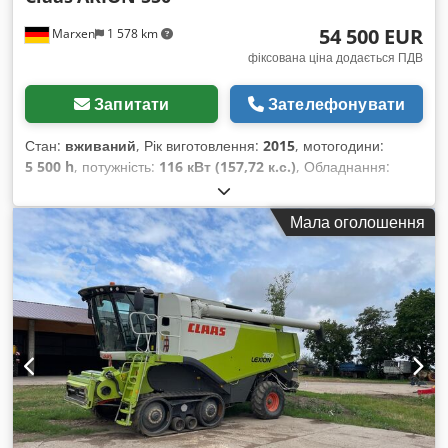
54 500 EUR
Marxen
1 578 km
фіксована ціна додається ПДВ
Запитати
Зателефонувати
Стан:
вживаний
, Рік виготовлення:
2015
, мотогодини:
5 500 h
, потужність:
116 кВт (157,72 к.с.)
, Обладнання:
гальмо зі стисненим повітрям
,
Мала оголошення