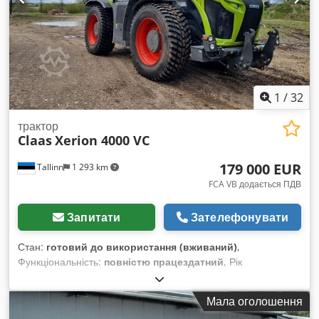
1
/
32
трактор
Claas
Xerion 4000 VC
179 000 EUR
Tallinn
1 293 km
FCA VB додається ПДВ
Запитати
Зателефонувати
Стан:
готовий до використання (вживаний)
,
Функціональність:
повністю працездатний
, Рік
виготовлення:
2020
, мотогодини:
10 500 h
, потужність:
308
кВт (418,76 к.с.)
, виробник двигунів:
Mercedes
, тип
Мала оголошення
передачі:
інше
, максимальна швидкість:
50 км/год
, перша