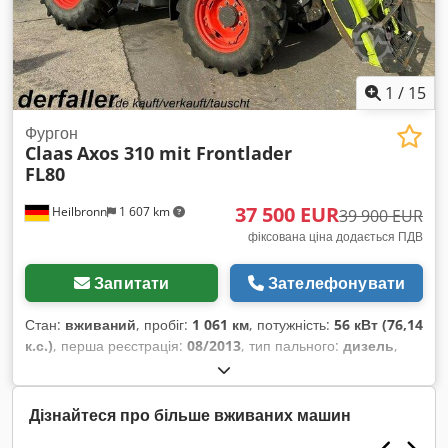
1
/
15
Фургон
Claas
Axos 310 mit Frontlader
FL80
37 500 EUR
Heilbronn
1 607 km
39 900 EUR
фіксована ціна додається ПДВ
Запитати
Зателефонувати
Стан:
вживаний
, пробіг:
1 061 км
, потужність:
56 кВт (76,14
к.с.)
, перша реєстрація:
08/2013
, тип пального:
дизель
,
загальна вага:
7 500 кг
, колір:
зелений
, тип передачі:
механічний
, підвіска:
інше
, кількість місць:
2
, мотогодини:
1 061 h
, Обладнання:
кабіна, повний привід
,
Дізнайтеся про більше вживаних машин