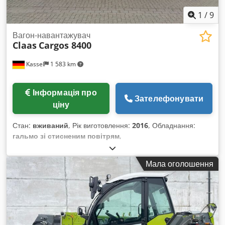
1
/
9
Вагон-навантажувач
Claas
Cargos 8400
Kassel
1 583 km
Інформація про
Зателефонувати
ціну
Стан:
вживаний
, Рік виготовлення:
2016
, Обладнання:
гальмо зі стисненим повітрям
,
Мала оголошення