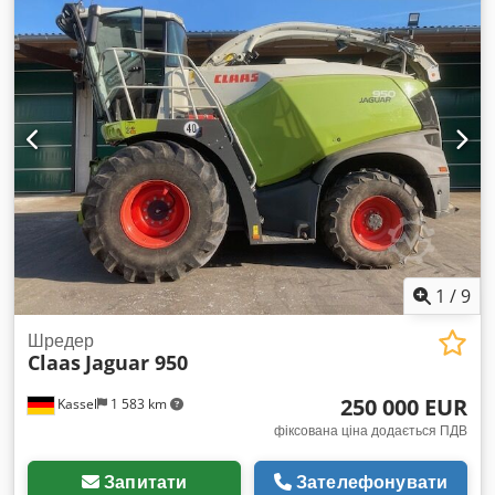
1
/
9
Шредер
Claas
Jaguar 950
250 000 EUR
Kassel
1 583 km
фіксована ціна додається ПДВ
Запитати
Зателефонувати