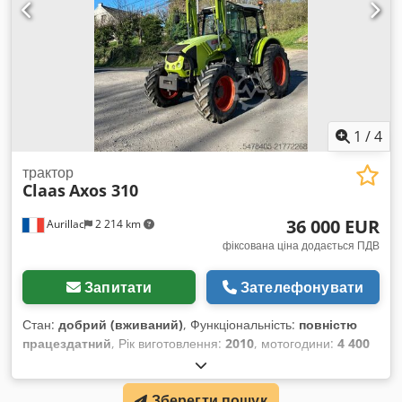
1
/
4
трактор
Claas
Axos 310
36 000 EUR
Aurillac
2 214 km
фіксована ціна додається ПДВ
Запитати
Зателефонувати
Стан:
добрий (вживаний)
, Функціональність:
повністю
працездатний
, Рік виготовлення:
2010
, мотогодини:
4 400
h
, потужність:
55,16 кВт (75,00 к.с.)
, номер машини/
транспортного засобу:
A2204DAA2203584
, Обладнання:
Зберегти пошук
кабіна
, Гідравлічний реверсор, без кондиціонера,