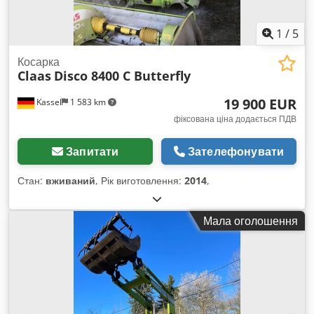
1
/
5
Косарка
Claas
Disco 8400 C Butterfly
19 900 EUR
Kassel
1 583 km
фіксована ціна додається ПДВ
Запитати
Зателефонувати
Стан:
вживаний
, Рік виготовлення:
2014
,
Мала оголошення