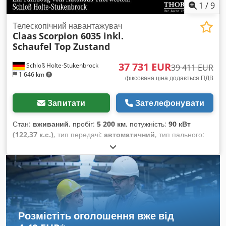
1
/
9
Телескопічний навантажувач
Claas
Scorpion 6035 inkl.
Schaufel Top Zustand
37 731 EUR
Schloß Holte-Stukenbrock
39 411 EUR
1 646 km
фіксована ціна додається ПДВ
Запитати
Зателефонувати
Стан:
вживаний
, пробіг:
5 200 км
, потужність:
90 кВт
(122,37 к.с.)
, тип передачі:
автоматичний
, тип пального:
дизель
, колір:
зелений
, загальна вага:
8 500 кг
, маса без
навантаження:
5 кг
, максимальна вага навантаження:
2 900
кг
, висота підйому:
6 150 000 мм
, кількість місць:
1
, перша
реєстрація:
01/2016
, мотогодини:
5 200 h
, загальна висота:
46 800 мм
, водійська кабіна:
інше
, колісна база:
2 850 мм
,
Розмістіть оголошення вже від