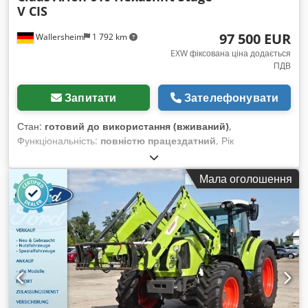
V CIS
97 500 EUR
Wallersheim
1 792 km
EXW фіксована ціна додається
ПДВ
Запитати
Зателефонувати
Стан:
готовий до використання (вживаний)
,
Функціональність:
повністю працездатний
, Рік
виготовлення:
2022
, мотогодини:
930 h
, тип пального:
дизель
, максимальна швидкість:
40 км/год
, колір:
Мала оголошення
зелений
, Продається: сільськогосподарський трактор Claas
Arion 610 Hexashift Stage V (CIS), тип A96 100 Рік
виготовлення: 2022 Напрацювання: 939 годин Трактор у
відмінному стані, майже як новий, з дуже незначним
напрацюванням, повністю справний і готовий до роботи без
додаткових інвестицій. Він оснащений 6-циліндровим
двигуном John Deere DPS 6.8 л, що відповідає екологічним
стандартам Stage V (SCR, DPF, DOC, AdBlue). Максимальна
потужність: 145 к.с. Номінальна потужність: 135 к.с.