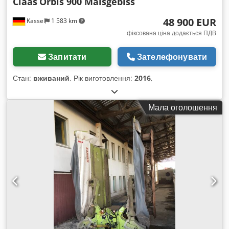
Claas
Orbis 900 Maisgebiss
48 900 EUR
Kassel
1 583 km
фіксована ціна додається ПДВ
Запитати
Зателефонувати
Стан:
вживаний
, Рік виготовлення:
2016
,
Мала оголошення