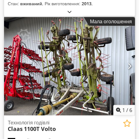
Стан:
вживаний
, Рік виготовлення:
2013
,
Мала оголошення
1
/
6
Технологія годівлі
Claas
1100T Volto