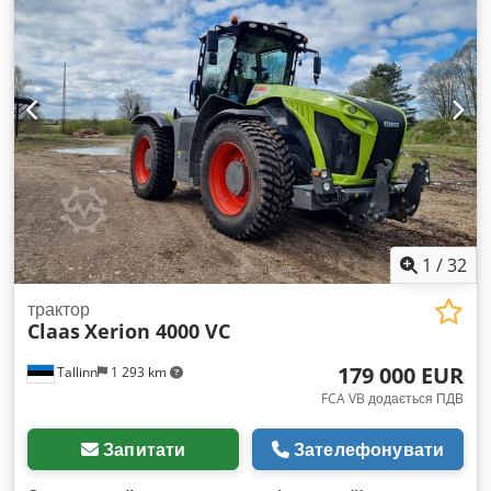
Стандартний дах (без люку). Шини: Dcjdpfxszmv Two Ap
Dok Передні: 480/70 R28 Mitas Задні: 580/70 R38 Mitas
Передні та задні шини в дуже хорошому стані. Огляд і
вивезення трактора можливі в Німеччині за попередньою
домовленістю.
1
/
32
трактор
Claas
Xerion 4000 VC
179 000 EUR
Tallinn
1 293 km
FCA VB додається ПДВ
Запитати
Зателефонувати