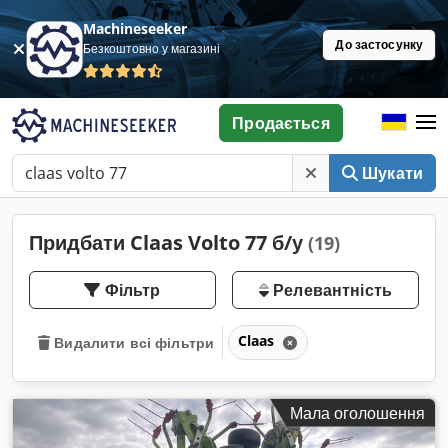
Machineseeker
До застосунку
Безкоштовно у магазині
Продається
Шукати
Придбати Claas Volto 77 б/у
(19)
Фільтр
Релевантність
Claas
Видалити всі фільтри
Мала оголошення