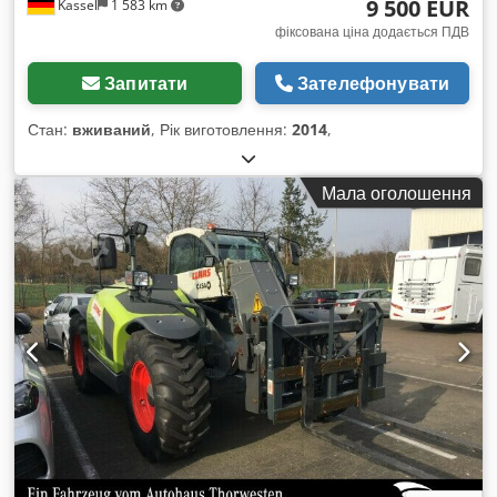
9 500 EUR
Kassel
1 583 km
фіксована ціна додається ПДВ
Запитати
Зателефонувати
Стан:
вживаний
, Рік виготовлення:
2014
,
Мала оголошення