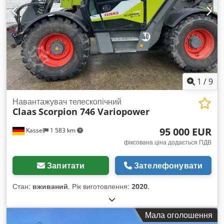
1
/
9
Навантажувач телескопічний
Claas
Scorpion 746 Variopower
95 000 EUR
Kassel
1 583 km
фіксована ціна додається ПДВ
Запитати
Зателефонувати
Стан:
вживаний
, Рік виготовлення:
2020
,
Мала оголошення