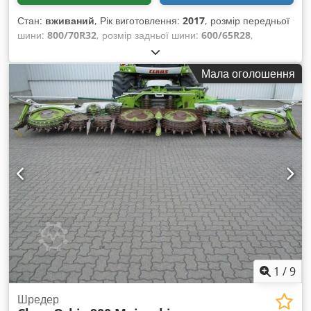
Стан:
вживаний
, Рік виготовлення:
2017
, розмір передньої
шини:
800/70R32
, розмір задньої шини:
600/65R28
,
Мала оголошення
1
/
9
Шредер