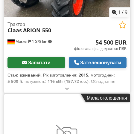
1
/
9
Трактор
Claas
ARION 550
54 500 EUR
Marxen
1 578 km
фіксована ціна додається ПДВ
Запитати
Зателефонувати
Стан:
вживаний
, Рік виготовлення:
2015
, мотогодини:
5 500 h
, потужність:
116 кВт (157,72 к.с.)
, Обладнання:
гальмо зі стисненим повітрям
,
Мала оголошення