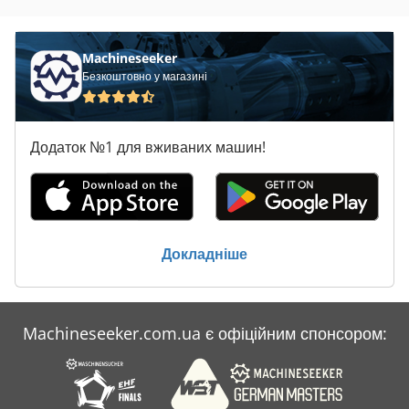
Claas Volto 64
Claas Volto 640
Machineseeker
Безкоштовно у магазині
Claas Volto 640 H
Claas Volto 670
Додаток №1 для вживаних машин!
Claas Volto 740
Claas Volto 740 H
Claas Volto 740 Hr
Докладніше
Claas Volto 770
Claas Volto 870
Machineseeker.com.ua є офіційним спонсором:
Claas Volto 870 T
Claas Wm 20