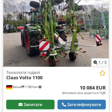
1
/
3
Технологія годівлі
Claas
Volto 1100
10 084 EUR
Kassel
1 583 km
фіксована ціна додається ПДВ
Запитати
Зателефонувати