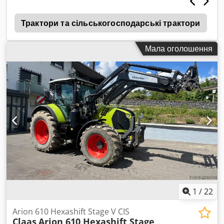
2
Трактори та сільськогосподарські трактори
Мала оголошення
1
/
22
Arion 610 Hexashift Stage V CIS
Claas
Arion 610 Hexashift Stage