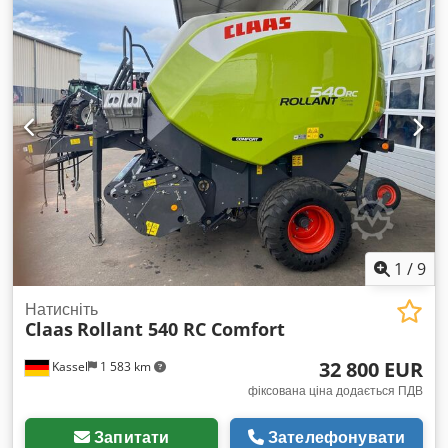
1
/
9
Натисніть
Claas
Rollant 540 RC Comfort
32 800 EUR
Kassel
1 583 km
фіксована ціна додається ПДВ
Запитати
Зателефонувати