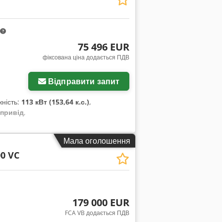
і валу відбору потужності (ВОМ): 540 /
у потужності. Він оснащений передньою
овлено посилену раму для
LO Quicke Q6M, який має підвіску,
75 496 EUR
в. Кабіна підвішена та обладнана
фіксована ціна додається ПДВ
ьоровим дисплеєм, Bluetooth-радіо з
ртний дах (без люку). Шини: Передні:
Відправити запит
дуже хорошому стані. Огляд і вивезення
жність:
113 кВт (153,64 к.с.)
,
 привід
,
Мала оголошення
00 VC
179 000 EUR
FCA VB додається ПДВ