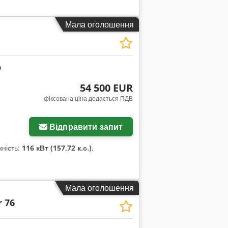
ння Довжина: 7 593 мм Висота: 3 791–3
Мала оголошення
54 500 EUR
фіксована ціна додається ПДВ
Відправити запит
жність:
116 кВт (157,72 к.с.)
,
Мала оголошення
 76