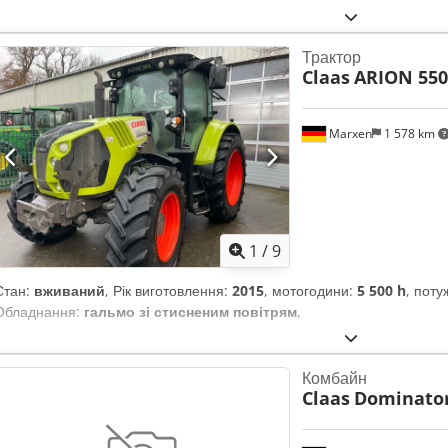
Інше Стандартні ключі запалювання — Технічні дані та обслуговува
941 мм Колісна база: 3 600 мм
Трактор
Claas
ARION 550
Marxen
1 578 km
1
/
9
Стан:
вживаний
, Рік виготовлення:
2015
, мотогодини:
5 500 h
, поту
Обладнання:
гальмо зі стисненим повітрям
,
Комбайн
Claas
Dominator