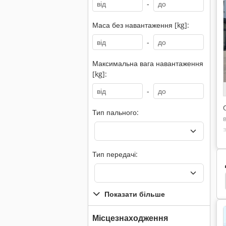
-
Маса без навантаження [kg]:
-
Максимальна вага навантаження
[kg]:
-
Тип пального:
Тип передачі:
ту Шредер Сортування Рослин
John Deere 1065
Показати більше
Місцезнаходження