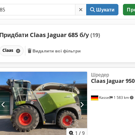
Шукати
Пр
Придбати Claas Jaguar 685 б/у
(19)
Claas
Видалити всі фільтри
Шредер
Claas
Jaguar 950
Kassel
1 583 km
1
/
9