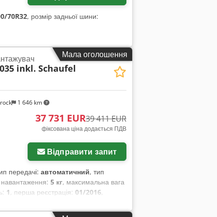
00/70R32
, розмір задньої шини:
Мала оголошення
антажувач
035 inkl. Schaufel
rock
1 646 km
37 731 EUR
39 411 EUR
фіксована ціна додається ПДВ
Відправити запит
тип передачі:
автоматичний
, тип
з навантаження:
5 кг
, максимальна вага
ць:
1
, перша реєстрація:
01/2016
,
інше
, колісна база:
2 850 мм
,