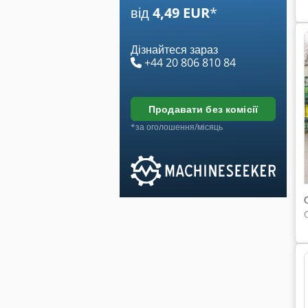
від
4,49 EUR
*
Дізнайтеся зараз
+44 20 806 810 84
продавати без комісії
*за оголошення/місяць