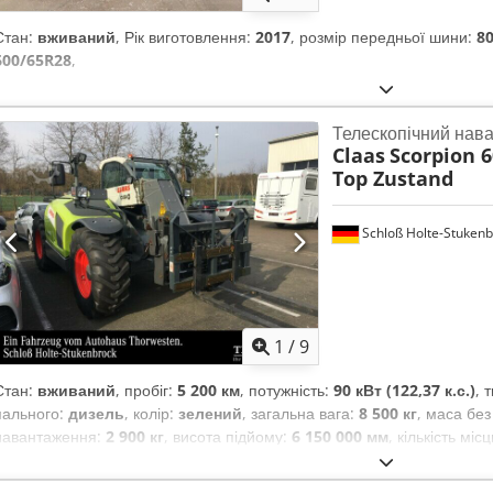
Стан:
вживаний
, Рік виготовлення:
2017
, розмір передньої шини:
8
600/65R28
,
Телескопічний нав
Claas
Scorpion 6
Top Zustand
Schloß Holte-Stukenb
1
/
9
Стан:
вживаний
, пробіг:
5 200 км
, потужність:
90 кВт (122,37 к.с.)
, 
пального:
дизель
, колір:
зелений
, загальна вага:
8 500 кг
, маса бе
навантаження:
2 900 кг
, висота підйому:
6 150 000 мм
, кількість міс
мотогодини:
5 200 h
, загальна висота:
46 800 мм
, водійська кабіна: