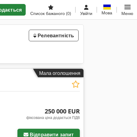
одається
Мова
Список бажаного
(0)
Увійти
Меню
Релевантність
Мала оголошення
250 000 EUR
фіксована ціна додається ПДВ
Відправити запит