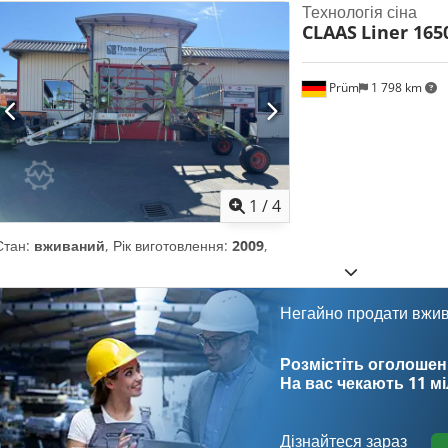
Технологія сіна
CLAAS
Liner 165
Prüm
1 798 km
1
/
4
Стан:
вживаний
, Рік виготовлення:
2009
,
Негайно продати вжи
Розмістіть оголошен
На вас чекають
11 м
Дізнайтеся зараз