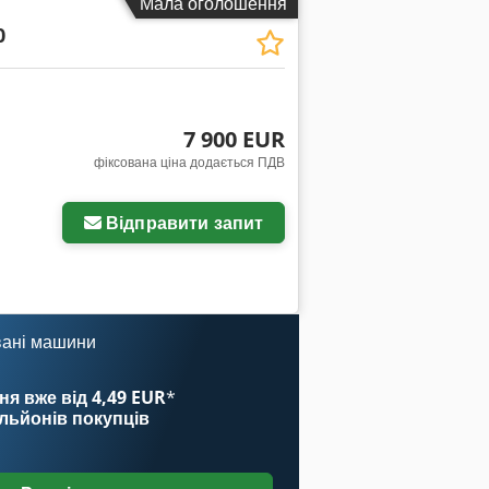
Мала оголошення
0
7 900 EUR
фіксована ціна додається ПДВ
Відправити запит
вані машини
ня вже від 4,49 EUR
*
ільйонів покупців