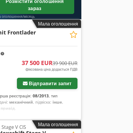
Розмістити оголошення
зараз
а оголошення/місяць
Мала оголошення
it Frontlader
m
37 500 EUR
39 900 EUR
фіксована ціна додається ПДВ
Відправити запит
ерша реєстрація:
08/2013
, тип
дачі:
механічний
, підвіска:
інше
,
 привід
,
Мала оголошення
 Stage V CIS