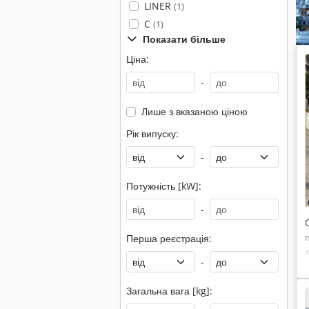
LINER
(1)
C
(1)
Показати більше
Ціна:
-
Лише з вказаною ціною
Рік випуску:
-
Потужність [kW]:
-
Перша реєстрація:
-
Загальна вага [kg]: