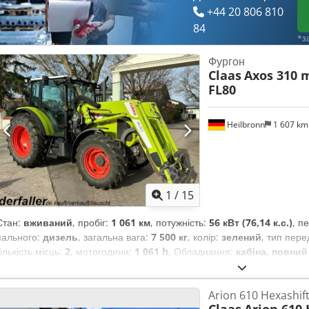
+44 20 806 810
84
*з
Фургон
Claas
Axos 310 m
FL80
Heilbronn
1 607 k
1
/
15
Стан:
вживаний
, пробіг:
1 061 км
, потужність:
56 кВт (76,14 к.с.)
, п
пального:
дизель
, загальна вага:
7 500 кг
, колір:
зелений
, тип пере
кількість місць:
2
, мотогодини:
1 061 h
, Обладнання:
кабіна, повний
Arion 610 Hexashift