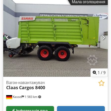
Мала оголошення
1
/
9
Вагон-навантажувач
Claas
Cargos 8400
Kassel
1 583 km
Інформація про