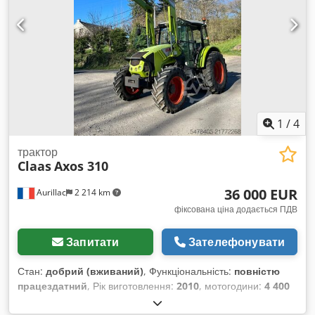
1
/
4
трактор
Claas
Axos 310
36 000 EUR
Aurillac
2 214 km
фіксована ціна додається ПДВ
Запитати
Зателефонувати
Стан:
добрий (вживаний)
, Функціональність:
повністю
працездатний
, Рік виготовлення:
2010
, мотогодини:
4 400
h
, потужність:
55,16 кВт (75,00 к.с.)
, номер машини/