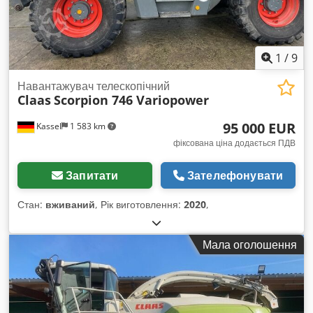
1
/
9
Навантажувач телескопічний
Claas
Scorpion 746 Variopower
95 000 EUR
Kassel
1 583 km
фіксована ціна додається ПДВ
Запитати
Зателефонувати
Стан:
вживаний
, Рік виготовлення:
2020
,
Мала оголошення