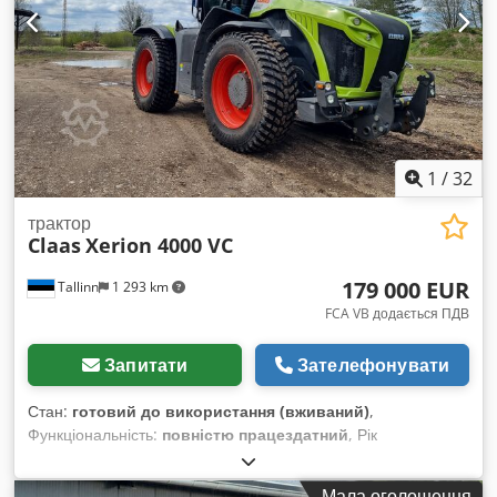
1
/
32
трактор
Claas
Xerion 4000 VC
179 000 EUR
Tallinn
1 293 km
FCA VB додається ПДВ
Запитати
Зателефонувати
Стан:
готовий до використання (вживаний)
,
Функціональність:
повністю працездатний
, Рік
виготовлення:
2020
, мотогодини:
10 500 h
, потужність:
308
кВт (418,76 к.с.)
, виробник двигунів:
Mercedes
, тип
Мала оголошення