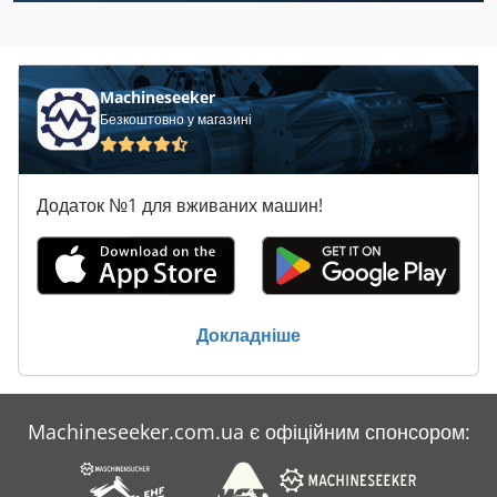
Claas Quadrant 3200
Claas Quadrant 3200 Rc
Machineseeker
Безкоштовно у магазині
Claas Rollant 255 Rc
Claas Rollant 340
Додаток №1 для вживаних машин!
Claas Rollant 350 Rc
Claas Rollant 355 Rc
Claas Variant 180 Rc
Докладніше
Claas Variant 365 Rc
Claas Variant 380 Rc
Machineseeker.com.ua є офіційним спонсором:
Claas Variant 385 Rc
Claas Volto 77