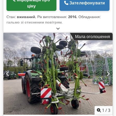
Зателефонувати
ціну
Стан:
вживаний
, Рік виготовлення:
2016
, Обладнання:
гальмо зі стисненим повітрям
,
Мала оголошення
1
/
3