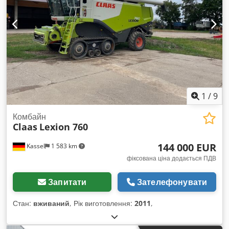
1
/
9
Комбайн
Claas
Lexion 760
144 000 EUR
Kassel
1 583 km
фіксована ціна додається ПДВ
Запитати
Зателефонувати
Стан:
вживаний
, Рік виготовлення:
2011
,