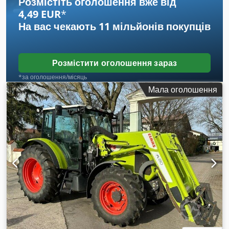
Розмістіть оголошення вже від
4,49 EUR
*
На вас чекають
11 мільйонів покупців
Розмістити оголошення зараз
*за оголошення/місяць
Мала оголошення