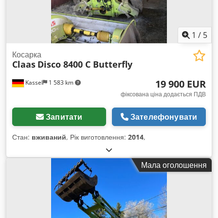
1
/
5
Косарка
Claas
Disco 8400 C Butterfly
19 900 EUR
Kassel
1 583 km
фіксована ціна додається ПДВ
Запитати
Зателефонувати
Стан:
вживаний
, Рік виготовлення:
2014
,
Мала оголошення