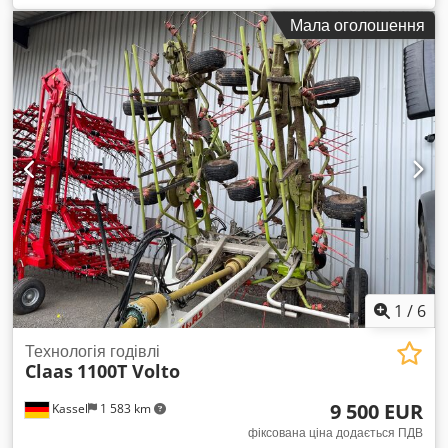
Мала оголошення
1
/
6
Технологія годівлі
Claas
1100T Volto
9 500 EUR
Kassel
1 583 km
фіксована ціна додається ПДВ