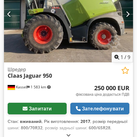
1
/
9
Шредер
Claas
Jaguar 950
250 000 EUR
Kassel
1 583 km
фіксована ціна додається ПДВ
Запитати
Зателефонувати
Стан:
вживаний
, Рік виготовлення:
2017
, розмір передньої
шини:
800/70R32
, розмір задньої шини:
600/65R28
,