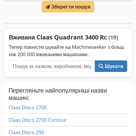
транспортного засобу:
A2204DAA2203584
, Обладнання:
Зберегти пошук
кабіна
, Гідравлічний реверсор, без кондиціонера,
навантажувач FL80 Dodpjy Eq Upjfx Adlowa
Вживана Claas Quadrant 3400 Rc
(19)
Тепер повністю шукайте на Machineseeker з більш
ніж 200 000 вживаними машинами.
Шукати
Перегляньте найпопулярніші назви
машин:
Claas Disco 2700
Claas Disco 2700 Contour
Claas Disco 290