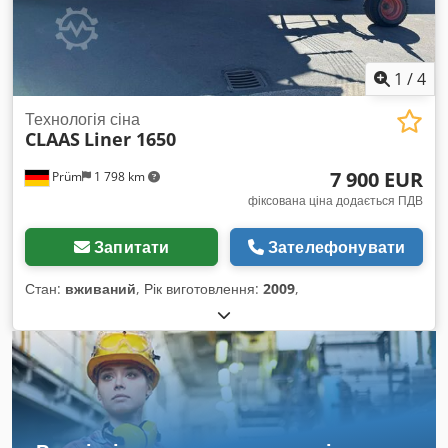
1
/
4
Технологія сіна
CLAAS
Liner 1650
7 900 EUR
Prüm
1 798 km
фіксована ціна додається ПДВ
Запитати
Зателефонувати
Стан:
вживаний
, Рік виготовлення:
2009
,