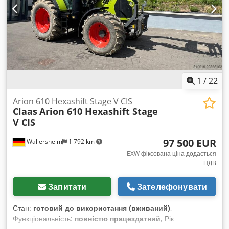
1
/
22
Arion 610 Hexashift Stage V CIS
Claas
Arion 610 Hexashift Stage
V CIS
97 500 EUR
Wallersheim
1 792 km
EXW фіксована ціна додається
ПДВ
Запитати
Зателефонувати
Стан:
готовий до використання (вживаний)
,
Функціональність:
повністю працездатний
, Рік