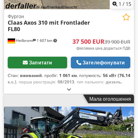
1
/
15
Фургон
Claas
Axos 310 mit Frontlader
FL80
37 500 EUR
Heilbronn
1 607 km
39 900 EUR
фіксована ціна додається ПДВ
Запитати
Зателефонувати
Стан:
вживаний
, пробіг:
1 061 км
, потужність:
56 кВт (76,14
к.с.)
, перша реєстрація:
08/2013
, тип пального:
дизель
,
загальна вага:
7 500 кг
, колір:
зелений
, тип передачі:
механічний
, підвіска:
інше
, кількість місць:
2
, мотогодини:
Мала оголошення
1 061 h
, Обладнання:
кабіна, повний привід
,