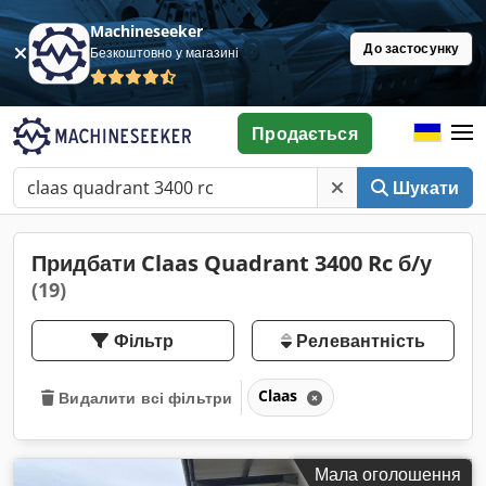
Machineseeker
До застосунку
Безкоштовно у магазині
Продається
Шукати
Придбати Claas Quadrant 3400 Rc б/у
(19)
Фільтр
Релевантність
Claas
Видалити всі фільтри
Мала оголошення