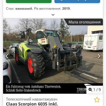
Стан:
вживаний
, Рік виготовлення:
2019
,
Мала оголошення
1
/
9
Телескопічний навантажувач
Claas
Scorpion 6035 inkl.