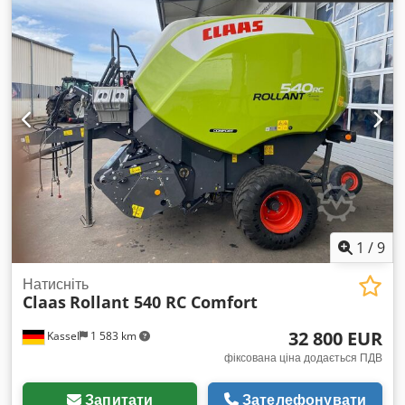
1
/
9
Натисніть
Claas
Rollant 540 RC Comfort
32 800 EUR
Kassel
1 583 km
фіксована ціна додається ПДВ
Запитати
Зателефонувати