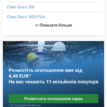
Claas Disco 300
Claas Disco 3450 Plus
Показати більше
Claas Disco 3900
Claas Disco 3900 Contour
Claas Disco 8400 Contour
Claas Pu 300
Claas Quadrant 1150
Розмістіть оголошення вже від
4,49 EUR
*
Claas Quadrant 1200
На вас чекають
11 мільйонів покупців
Claas Quadrant 1200 Rc
Claas Quadrant 2200
Розмістити оголошення зараз
Claas Quadrant 2200 Rc
*за оголошення/місяць