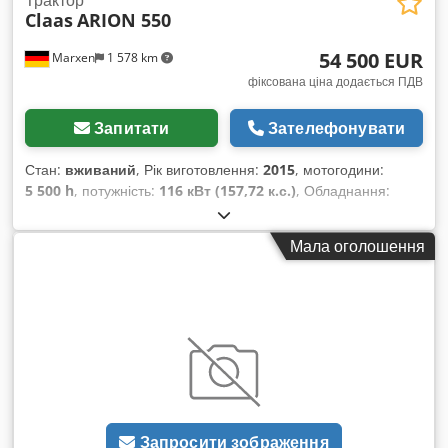
Трактор
Claas
ARION 550
54 500 EUR
Marxen
1 578 km
фіксована ціна додається ПДВ
Запитати
Зателефонувати
Стан:
вживаний
, Рік виготовлення:
2015
, мотогодини:
5 500 h
, потужність:
116 кВт (157,72 к.с.)
, Обладнання:
гальмо зі стисненим повітрям
,
Мала оголошення
Запросити зображення