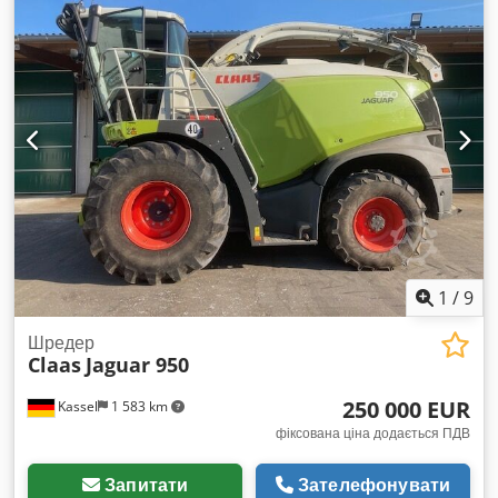
1
/
9
Шредер
Claas
Jaguar 950
250 000 EUR
Kassel
1 583 km
фіксована ціна додається ПДВ
Запитати
Зателефонувати