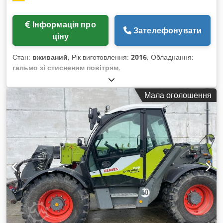
Інформація про
Зателефонувати
ціну
Стан:
вживаний
, Рік виготовлення:
2016
, Обладнання:
гальмо зі стисненим повітрям
,
Мала оголошення