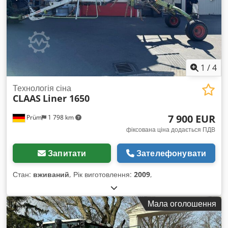
1
/
4
Технологія сіна
CLAAS
Liner 1650
7 900 EUR
Prüm
1 798 km
фіксована ціна додається ПДВ
Запитати
Зателефонувати
Стан:
вживаний
, Рік виготовлення:
2009
,
Мала оголошення