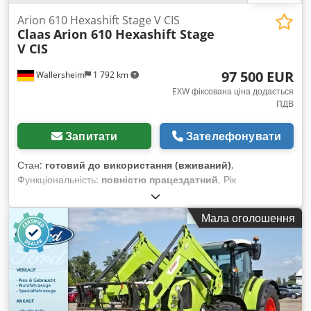
Arion 610 Hexashift Stage V CIS
Claas
Arion 610 Hexashift Stage
V CIS
97 500 EUR
Wallersheim
1 792 km
EXW фіксована ціна додається
ПДВ
Запитати
Зателефонувати
Стан:
готовий до використання (вживаний)
,
Функціональність:
повністю працездатний
, Рік
виготовлення:
2022
, мотогодини:
930 h
, тип пального:
дизель
, максимальна швидкість:
40 км/год
, колір:
Мала оголошення
зелений
, Продається: сільськогосподарський трактор Claas
Arion 610 Hexashift Stage V (CIS), тип A96 100 Рік
виготовлення: 2022 Напрацювання: 939 годин Трактор у
відмінному стані, майже як новий, з дуже незначним
напрацюванням, повністю справний і готовий до роботи без
додаткових інвестицій. Він оснащений 6-циліндровим
двигуном John Deere DPS 6.8 л, що відповідає екологічним