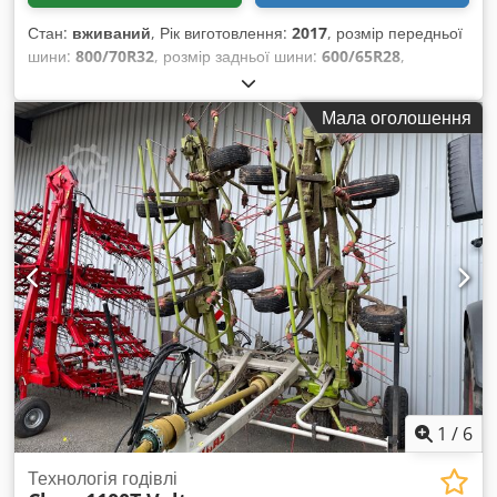
Стан:
вживаний
, Рік виготовлення:
2017
, розмір передньої
шини:
800/70R32
, розмір задньої шини:
600/65R28
,
Мала оголошення
1
/
6
Технологія годівлі