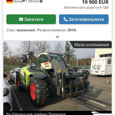
19 900 EUR
Kassel
1 583 km
фіксована ціна додається ПДВ
Запитати
Зателефонувати
Стан:
вживаний
, Рік виготовлення:
2014
,
Мала оголошення