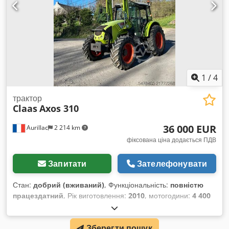
1
/
4
трактор
Claas
Axos 310
36 000 EUR
Aurillac
2 214 km
фіксована ціна додається ПДВ
Запитати
Зателефонувати
Стан:
добрий (вживаний)
, Функціональність:
повністю
працездатний
, Рік виготовлення:
2010
, мотогодини:
4 400
h
, потужність:
55,16 кВт (75,00 к.с.)
, номер машини/
транспортного засобу:
A2204DAA2203584
, Обладнання:
Зберегти пошук
кабіна
, Гідравлічний реверсор, без кондиціонера,