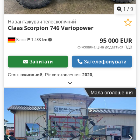
1
/
9
Навантажувач телескопічний
Claas
Scorpion 746 Variopower
95 000 EUR
Kassel
1 583 km
фіксована ціна додається ПДВ
Запитати
Зателефонувати
Стан:
вживаний
, Рік виготовлення:
2020
,
Мала оголошення