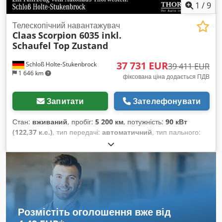
1
/
9
Телескопічний навантажувач
Claas
Scorpion 6035 inkl.
Schaufel Top Zustand
37 731 EUR
Schloß Holte-Stukenbrock
39 411 EUR
1 646 km
фіксована ціна додається ПДВ
Запитати
Зателефонувати
Стан:
вживаний
, пробіг:
5 200 км
, потужність:
90 кВт
(122,37 к.с.)
, тип передачі:
автоматичний
, тип пального:
дизель
, колір:
зелений
, загальна вага:
8 500 кг
, маса без
навантаження:
5 кг
, максимальна вага навантаження:
2 900
кг
, висота підйому:
6 150 000 мм
, кількість місць:
1
, перша
реєстрація:
01/2016
, мотогодини:
5 200 h
, загальна висота:
46 800 мм
, водійська кабіна:
інше
, колісна база:
2 850 мм
,
Розмістіть оголошення вже від