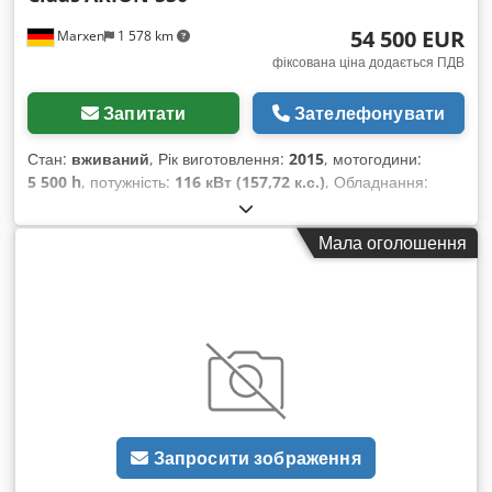
54 500 EUR
Marxen
1 578 km
фіксована ціна додається ПДВ
Запитати
Зателефонувати
Стан:
вживаний
, Рік виготовлення:
2015
, мотогодини:
5 500 h
, потужність:
116 кВт (157,72 к.с.)
, Обладнання:
гальмо зі стисненим повітрям
,
Мала оголошення
Запросити зображення