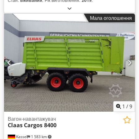
Стан:
вживаний
, Рік виготовлення:
2019
,
Мала оголошення
1
/
9
Вагон-навантажувач
Claas
Cargos 8400
Kassel
1 583 km