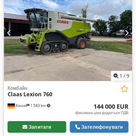
1
/
9
Комбайн
Claas
Lexion 760
144 000 EUR
Kassel
1 583 km
фіксована ціна додається ПДВ
Запитати
Зателефонувати