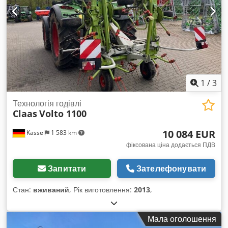
1
/
3
Технологія годівлі
Claas
Volto 1100
10 084 EUR
Kassel
1 583 km
фіксована ціна додається ПДВ
Запитати
Зателефонувати
Стан:
вживаний
, Рік виготовлення:
2013
,
Мала оголошення