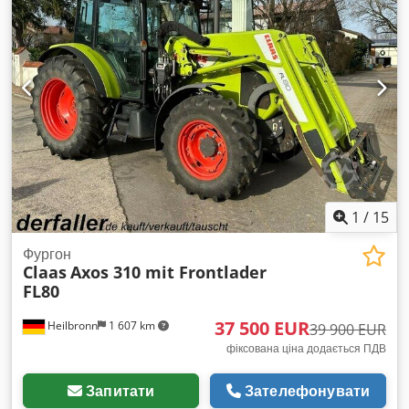
1
/
15
Фургон
Claas
Axos 310 mit Frontlader
FL80
37 500 EUR
Heilbronn
1 607 km
39 900 EUR
фіксована ціна додається ПДВ
Запитати
Зателефонувати