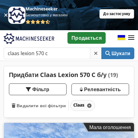
Machineseeker
До застосунку
Безкоштовно у магазині
Продається
Шукати
Придбати Claas Lexion 570 C б/у
(19)
Фільтр
Релевантність
Claas
Видалити всі фільтри
Мала оголошення