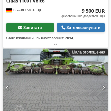
Claas
1100T Volto
9 500 EUR
Kassel
1 583 km
фіксована ціна додається ПДВ
Запитати
Зателефонувати
Стан:
вживаний
, Рік виготовлення:
2014
,
Мала оголошення