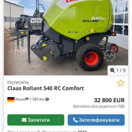
Технічні дані та обслуговування Довжина: 7 593 мм Висота:
3 791–3 941 мм Колісна база: 3 600 мм
1
/
9
Натисніть
Claas
Rollant 540 RC Comfort
32 800 EUR
Kassel
1 583 km
фіксована ціна додається ПДВ
Запитати
Зателефонувати