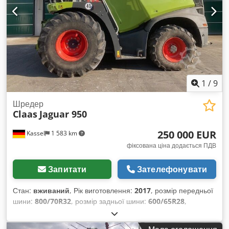
1
/
9
Шредер
Claas
Jaguar 950
250 000 EUR
Kassel
1 583 km
фіксована ціна додається ПДВ
Запитати
Зателефонувати
Стан:
вживаний
, Рік виготовлення:
2017
, розмір передньої
шини:
800/70R32
, розмір задньої шини:
600/65R28
,