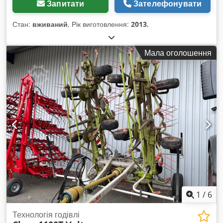
Запитати
Зателефонувати
Стан:
вживаний
, Рік виготовлення:
2013
,
Мала оголошення
1
/
6
Технологія годівлі