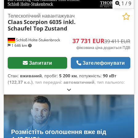
1
/
9
Телескопічний навантажувач
Claas
Scorpion 6035 inkl.
Schaufel Top Zustand
37 731 EUR
Schloß Holte-Stukenbrock
39 411 EUR
1 646 km
фіксована ціна додається ПДВ
Запитати
Зателефонувати
Стан:
вживаний
, пробіг:
5 200 км
, потужність:
90 кВт
(122,37 к.с.)
, тип передачі:
автоматичний
, тип пального:
дизель
, колір:
зелений
, загальна вага:
8 500 кг
, маса без
навантаження:
5 кг
, максимальна вага навантаження:
2 900
кг
, висота підйому:
6 150 000 мм
, кількість місць:
1
, перша
реєстрація:
01/2016
, мотогодини:
5 200 h
, загальна висота:
46 800 мм
, водійська кабіна:
інше
, колісна база:
2 850 мм
,
Розмістіть оголошення вже від