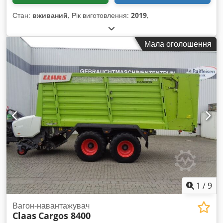
Стан:
вживаний
, Рік виготовлення:
2019
,
Мала оголошення
1
/
9
Вагон-навантажувач
Claas
Cargos 8400