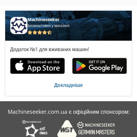
Claas Lexion 550
Claas Lexion 570
Machineseeker
Безкоштовно у магазині
Claas Lexion 570 C
Claas Lexion 580
Додаток №1 для вживаних машин!
Claas Lexion 600 Tt
Claas Lexion 630 Montana
Claas Liner 880
Докладніше
Claas Volto 58
Claas Volto 740
Machineseeker.com.ua є офіційним спонсором:
Claas Volto 740 H
Claas Volto 740 Hr