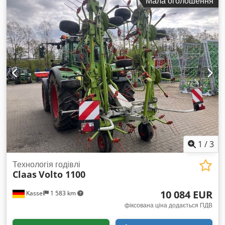
Мала оголошення
1
/
3
Технологія годівлі
Claas
Volto 1100
10 084 EUR
Kassel
1 583 km
фіксована ціна додається ПДВ