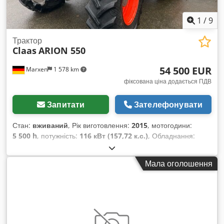
1
/
9
Трактор
Claas
ARION 550
54 500 EUR
Marxen
1 578 km
фіксована ціна додається ПДВ
Запитати
Зателефонувати
Стан:
вживаний
, Рік виготовлення:
2015
, мотогодини:
5 500 h
, потужність:
116 кВт (157,72 к.с.)
, Обладнання:
гальмо зі стисненим повітрям
,
Мала оголошення