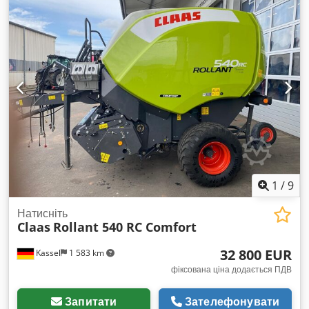
1
/
9
Натисніть
Claas
Rollant 540 RC Comfort
32 800 EUR
Kassel
1 583 km
фіксована ціна додається ПДВ
Запитати
Зателефонувати