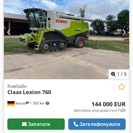
1
/
9
Комбайн
Claas
Lexion 760
144 000 EUR
Kassel
1 583 km
фіксована ціна додається ПДВ
Запитати
Зателефонувати