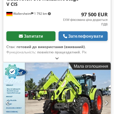
V CIS
97 500 EUR
Wallersheim
1 792 km
EXW фіксована ціна додається
ПДВ
Запитати
Зателефонувати
Стан:
готовий до використання (вживаний)
,
Функціональність:
повністю працездатний
, Рік
виготовлення:
2022
, мотогодини:
930 h
, тип пального:
дизель
, максимальна швидкість:
40 км/год
, колір:
Мала оголошення
зелений
, Продається: сільськогосподарський трактор Claas
Arion 610 Hexashift Stage V (CIS), тип A96 100 Рік
виготовлення: 2022 Напрацювання: 939 годин Трактор у
відмінному стані, майже як новий, з дуже незначним
напрацюванням, повністю справний і готовий до роботи без
додаткових інвестицій. Він оснащений 6-циліндровим
двигуном John Deere DPS 6.8 л, що відповідає екологічним
стандартам Stage V (SCR, DPF, DOC, AdBlue). Максимальна
потужність: 145 к.с. Номінальна потужність: 135 к.с.