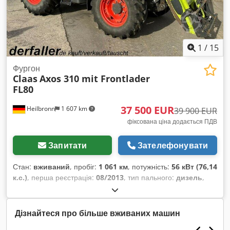
1
/
15
Фургон
Claas
Axos 310 mit Frontlader
FL80
37 500 EUR
Heilbronn
1 607 km
39 900 EUR
фіксована ціна додається ПДВ
Запитати
Зателефонувати
Стан:
вживаний
, пробіг:
1 061 км
, потужність:
56 кВт (76,14
к.с.)
, перша реєстрація:
08/2013
, тип пального:
дизель
,
загальна вага:
7 500 кг
, колір:
зелений
, тип передачі:
механічний
, підвіска:
інше
, кількість місць:
2
, мотогодини:
1 061 h
, Обладнання:
кабіна, повний привід
,
Дізнайтеся про більше вживаних машин