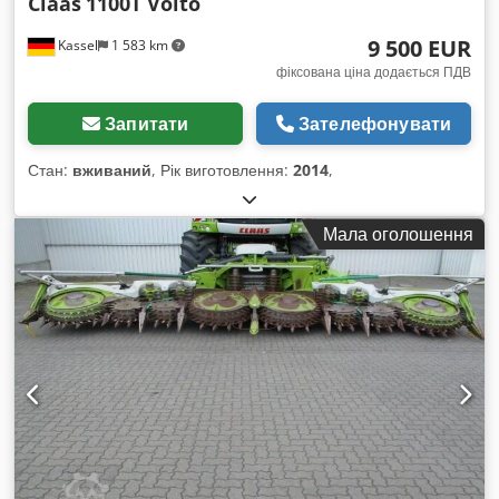
Claas
1100T Volto
9 500 EUR
Kassel
1 583 km
фіксована ціна додається ПДВ
Запитати
Зателефонувати
Стан:
вживаний
, Рік виготовлення:
2014
,
Мала оголошення