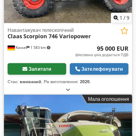
1
/
9
Навантажувач телескопічний
Claas
Scorpion 746 Variopower
95 000 EUR
Kassel
1 583 km
фіксована ціна додається ПДВ
Запитати
Зателефонувати
Стан:
вживаний
, Рік виготовлення:
2020
,
Мала оголошення