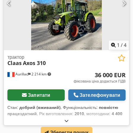
1
/
4
трактор
Claas
Axos 310
36 000 EUR
Aurillac
2 214 km
фіксована ціна додається ПДВ
Запитати
Зателефонувати
Стан:
добрий (вживаний)
, Функціональність:
повністю
працездатний
, Рік виготовлення:
2010
, мотогодини:
4 400
h
, потужність:
55,16 кВт (75,00 к.с.)
, номер машини/
транспортного засобу:
A2204DAA2203584
, Обладнання:
Зберегти пошук
кабіна
, Гідравлічний реверсор, без кондиціонера,