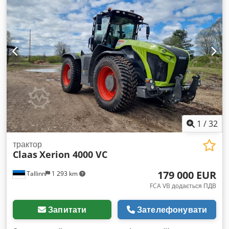
зв’язку та повним комплектом робочих фар. Стандартний
дах (без люку). Шини: Передні: 480/70 R28 Mitas Задні:
580/70 R38 Mitas Передні та задні шини в дуже хорошому
стані. Огляд і вивезення трактора можливі в Німеччині за
попередньою домовленістю.
1
/
32
трактор
Claas
Xerion 4000 VC
179 000 EUR
Tallinn
1 293 km
FCA VB додається ПДВ
Запитати
Зателефонувати