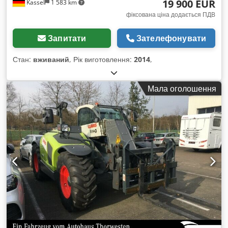
19 900 EUR
Kassel
1 583 km
фіксована ціна додається ПДВ
Запитати
Зателефонувати
Стан:
вживаний
, Рік виготовлення:
2014
,
Мала оголошення