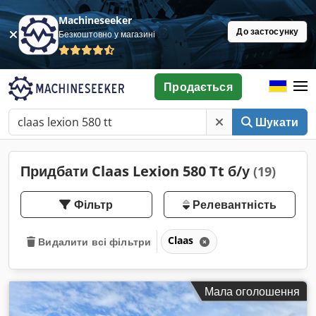
Machineseeker
До застосунку
Безкоштовно у магазині
Продається
Шукати
Придбати Claas Lexion 580 Tt б/у
(19)
Фільтр
Релевантність
Claas
Видалити всі фільтри
Мала оголошення