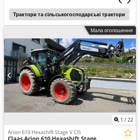
a
Трактори та сільськогосподарські трактори
Мала оголошення
1
/
22
Arion 610 Hexashift Stage V CIS
Claas
Arion 610 Hexashift Stage