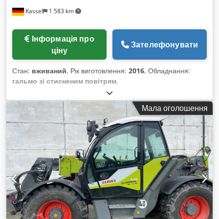
Kassel
1 583 km
Інформація про
Зателефонувати
ціну
Стан:
вживаний
, Рік виготовлення:
2016
, Обладнання:
гальмо зі стисненим повітрям
,
Мала оголошення