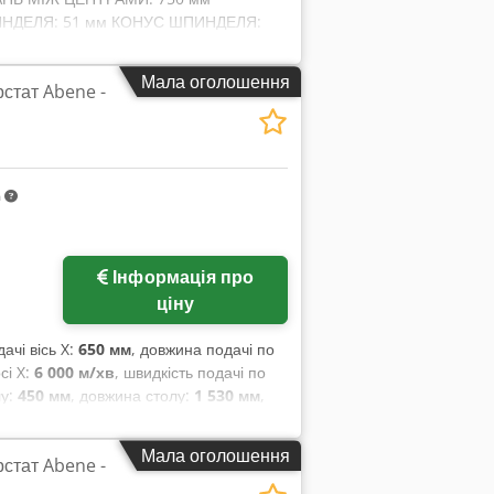
ИНДЕЛЯ: 51 мм КОНУС ШПИНДЕЛЯ:
 Csdpfx Abjizw E Aeherf КОНУС
СТЬ ДВИГУНА: 5,5 кВт ГАБАРИТИ:
Мала оголошення
стат Abene -
: - система управління SINUMERIK
водний інструмент - гідравлічний 3-
лект м'яких кулачків - гідравлічна
ння коробки передач та напрямних -
льською мовою) - сертифікат
m
ранспортування. Для отримання
о електронною поштою. Запрошуємо
Інформація про
ціну
ачі вісь X:
650 мм
, довжина подачі по
сі X:
6 000 м/хв
, швидкість подачі по
лу:
450 мм
, довжина столу:
1 530 мм
,
овжина столу: 1530мм Ширина столу:
4000 об/хв Подача по осі X: 6000мм/хв
Мала оголошення
стат Abene -
2300мм Ширина: 2550мм Висота:
торінці зібрана нами згідно з нашими