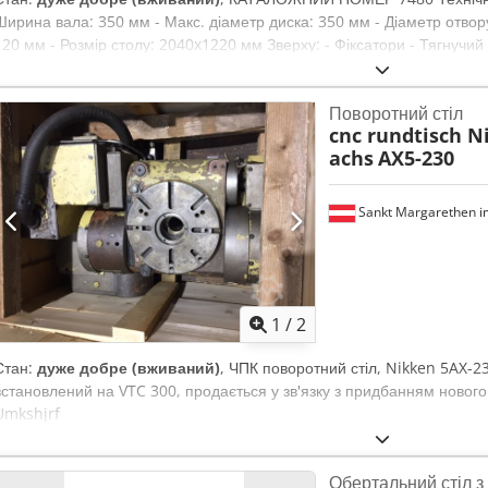
Ширина вала: 350 мм - Макс. діаметр диска: 350 мм - Діаметр отвору
120 мм - Розмір столу: 2040x1220 мм Зверху: - Фіксатори - Тягнучий 
пилами - Ковзний притискний вал Знизу: - Ролики перед столом – 2 ш
Центральне змащення гусениці - Електричне підняття вала з пилами 
Поворотний стіл
Плавне регулювання швидкості подачі - Діаметр патрубка витяжки: 1
cnc rundtisch N
кВт - Загальні розміри (Д/Ш/В): 2600x2300x1850 мм - Вага: близько
achs
AX5-230
– Багатопильна використана – Дуже гарний стан Нетто-ціна: 30 900 P
курсу 4,2 EUR) Codjzkubnopfx Abherf (Ціни можуть змінюватися при
Sankt Margarethen i
1
/
2
Стан:
дуже добре (вживаний)
, ЧПК поворотний стіл, Nikken 5AX-23
встановлений на VTC 300, продається у зв'язку з придбанням нового
Umkshjrf
Обертальний стіл з