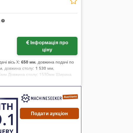
. Дані надаються сумлінно, проте їх
и договірними умовами. Рекомендуємо
m
Інформація про
ціну
ачі вісь X:
650 мм
, довжина подачі по
м
, довжина столу:
1 530 мм
,
 475мм Довжина столу: 1530мм Ширина
 55 - 4000 об/хв Подача по осі X:
 по осі Z: 3000мм/хв Довжина: 2300мм
агу: Інформація на цій сторінці
ьки це можливо, від виробника. Дані
 вони не є представництвом чи
Подати аукціон