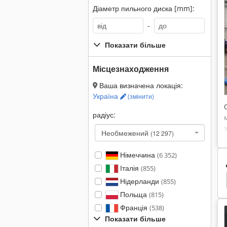
Діаметр пильного диска [mm]:
-
Показати більше
Місцезнаходження
Ваша визначена локація:
Україна
(змінити)
радіус:
Необмежений
(12 297)
Німеччина
(6 352)
Італія
(855)
Круглий Ліс Вимірювання
Шведський Стіл
Нідерланди
(855)
Польща
(815)
Франція
(538)
Показати більше