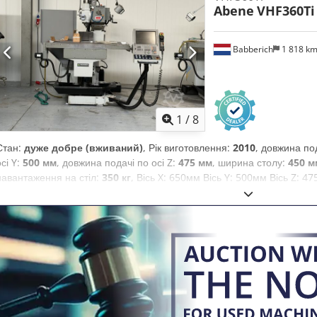
Abene
VHF360Ti
найкращими знаннями, а також, наскільки це можливо, від виробника
точність не гарантується. Відповідно, вони не є представництвом ч
перевіряти всі важливі деталі.
Babberich
1 818 k
1
/
8
Стан:
дуже добре (вживаний)
, Рік виготовлення:
2010
, довжина под
осі Y:
500 мм
, довжина подачі по осі Z:
475 мм
, ширина столу:
450 м
навантаження на стіл:
350 кг
, Вісь X: 650мм Вісь Y: 500мм Вісь Z:
столу: 450мм Макс. навантаження на стіл: 350кг Швидкість шпинделя:
6000мм/хв Подача по осі Y: 6000мм/хв Cjdpfx Ajxtbkusbhorf Подача
Ширина: 2550мм Висота: 2200мм Вага: 2850кг Будь ласка, зверніть ув
зібрана нами згідно з нашими найкращими знаннями, а також, наскіл
надаються сумлінно, проте їх точність не гарантується. Відповідно,
договірними умовами. Рекомендуємо перевіряти всі важливі деталі.