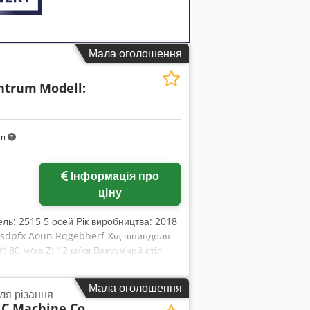
Мала оголошення
entrum
Modell:
km
Інформація про
ціну
ь: 2515 5 осей Рік виробництва: 2018
 Csdpfx Aoun Rqgebherf Хід шпинделя
Y: 80 м/хв Z: 12 м/хв Вакуумний стіл
Мала оголошення
ля різання
C Machine Co.