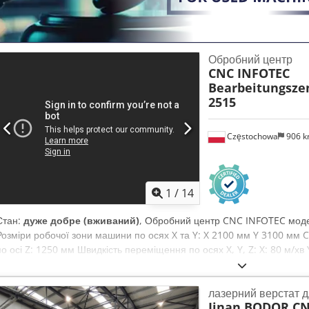
Обробний центр
CNC INFOTEC
Bearbeitungsz
2515
Częstochowa
906 
1
/
14
Стан:
дуже добре (вживаний)
, Обробний центр CNC INFOTEC модел
Розміри робочої зони машини по осях X та Y: X 2100 мм Y 3100 мм
по осі Z: 1250 мм Швидкість переміщення по осях X, Y, Z: X: 80 м/хв 
Насос BECKER Шпиндель HITECO з кріпленням стандарту HSK 63F
лазерний верстат д
Jinan BODOR CN