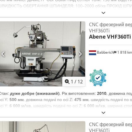
ШВИДКІСТЬ ОБЕРТАННЯ ШПИНДЕЛЯ: 100–2000 об/хв ПРОХІД ШП
MT5 КІЛЬКІСТЬ ІНСТРУМЕНТІВ: 8 РОЗМІР ІНСТРУМЕНТІВ: 20x20 мм
ЗАДНЬОЇ БАБКИ: MT3 МАКС. ХІД ЗАДНЬОЇ БАБКИ: 100 мм ПОТУЖНІ
CNC фрезерний вер
1815 x 1300 x 1600 мм ВЛАСНА ВАГА: 1300 кг Доступне обладнання
VHF360Ti
808D (українською/польською мовою) - серводвигуни SIEMENS - 1 при
Abene
VHF360Ti
кулачковий токарний патрон - 8-позиційна револьверна головка - комп
задня бабка - система охолодження - система автоматичного змаще
галогенове освітлення 24V - технічна документація (українською/по
Babberich
1 818 k
відповідності CE Вказана ціна є NETTO. Ціна не включає вартість т
додаткової інформації, будь ласка, звертайтеся за телефоном аб
ознайомитись з пропозицією на нашому веб-сайті.
1
/
12
Стан:
дуже добре (вживаний)
, Рік виготовлення:
2010
, довжина под
осі Y:
500 мм
, довжина подачі по осі Z:
475 мм
, швидкість подачі по о
осі Y:
6 000 м/хв
, швидкість подачі по осі Z:
6 000 м/хв
, ширина сто
Вісь X: 650мм Вісь Y: 500мм Crsdextmqtjpfx Abhjf Вісь Z: 475мм Д
450мм Макс. навантаження на стіл: 350кг Швидкість шпинделя: 55 - 
CNC фрезерний вер
Подача по осі Y: 6000мм/хв Подача по осі Z: 3000мм/хв Довжина: 
VHF360Ti
2200мм Вага: 2850кг Будь ласка, зверніть увагу: Інформація на цій с