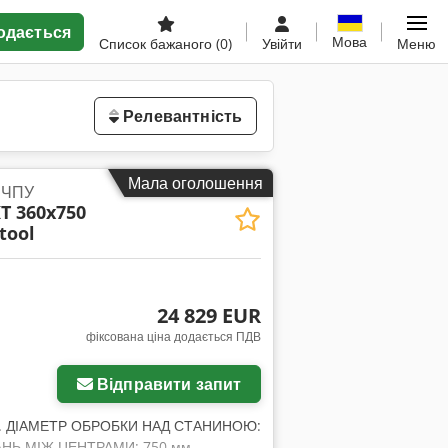
одається
Мова
Список бажаного
(0)
Увійти
Меню
Релевантність
Мала оголошення
з ЧПУ
T 360x750
 tool
24 829 EUR
фіксована ціна додається ПДВ
Відправити запит
АКС. ДІАМЕТР ОБРОБКИ НАД СТАНИНОЮ:
АНЬ МІЖ ЦЕНТРАМИ: 750 мм