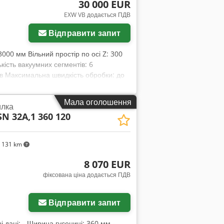
30 000 EUR
EXW VB додається ПДВ
Відправити запит
 3000 мм Вільний простір по осі Z: 300
кість вакуумних сегментів: 6
хв Максимальна швидкість обробки: до
датність: 0,04 мм 9-кВт
zr D Nws Abhorf Вакуумний насос
Мала оголошення
илка
 потужністю 1500 Вт і високим
N 32A,1 360 120
оточні планетарні редуктори NIDEC
MI зі спіральними напрямними для
втоматична Система вимірювання
 131 km
 Стандартне програмне забезпечення
D/CAM: Vectric Cut 2D PRO (функція
8 070 EUR
вартість 2000 злотих (нетто) Живлення:
фіксована ціна додається ПДВ
ійка до деформацій Розміри машини:
Відправити запит
ані: - Ширина гусениці: 360 мм -