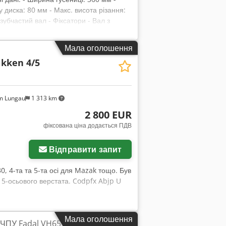
 диска: 80 мм - Макс. висота різання:
зубчастий вал - Фіксатори - Вал з
т. - Напрямна - Фіксатори - Гусениця -
- Електричне підняття корпусу -
Мала оголошення
40 мм, 160 мм - Головний двигун: 30
ikken 4/5
 4000 кг ПЕРЕВАГИ – Виробництво Чехія
LN Нетто-ціна: 7 360 EUR (залежить від
 значних коливаннях курсу)
m Lungau
1 313 km
2 800 EUR
фіксована ціна додається ПДВ
Запросити більше
зображень
Відправити запит
0, 4-та та 5-та осі для Mazak тощо. Був
 5-осьового верстата. Codpfx Abjp U
Мала оголошення
 ЧПУ Fadal VH65 – 4-