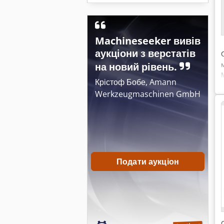
Machineseeker вивів
аукціони з верстатів
на новий рівень.
Крістоф Бобе, Amann
Werkzeugmaschinen GmbH
Подати аукціон