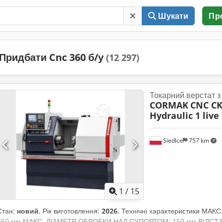
Шукати
Пр
Придбати Cnc 360 б/у
(12 297)
Токарний верстат 
CORMAK
CNC CK
Hydraulic 1 live
Siedlce
757 km
1
/
15
Стан:
новий
, Рік виготовлення:
2026
, Технічні характеристики М
360 мм МАКС. ДІАМЕТР ОБРОБКИ НАД СУПОРТОМ: 150 мм ВІДСТ