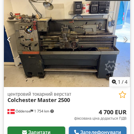
1
/
4
центровий токарний верстат
Colchester
Master 2500
4 700 EUR
Oddense
1 754 km
фіксована ціна додається ПДВ
Запитати
Зателефонувати