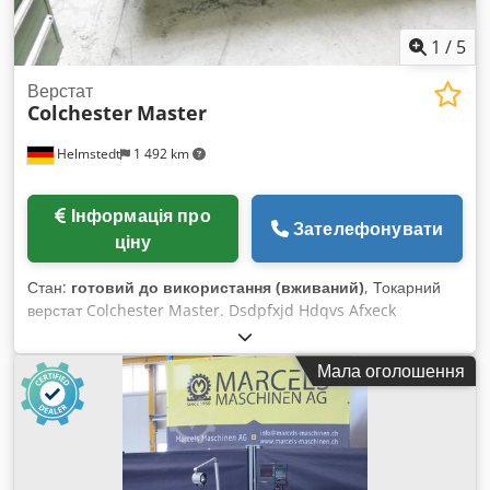
нашими пропозиціями. Використані торгові марки та товарні
знаки належать їх відповідним власникам і
1
/
5
використовуються лише з метою ідентифікації та опису
продукції. Технічні характеристики і опис можуть містити
Верстат
Colchester
Master
неточності чи помилки; зміни залишаються за нами.
Helmstedt
1 492 km
Інформація про
Зателефонувати
ціну
Стан:
готовий до використання (вживаний)
, Токарний
верстат Colchester Master. Dsdpfxjd Hdqvs Afxeck
Мала оголошення