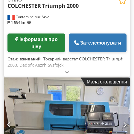
COLCHESTER
Triumph 2000
Contamine-sur-Arve
1 884 km
Інформація про
Зателефонувати
ціну
Стан:
вживаний
, Токарний верстат COLCHESTER Triumph
2000. Dedpfx Aezrh Svsfxjck
Мала оголошення