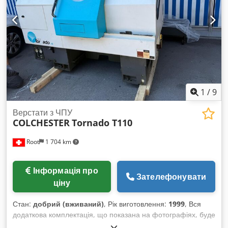
станиною: 400 мм Діаметр обробки над супортом: 246 мм
Діаметр обробки в зоні люнети: 585 мм Діапазон обертів
шпинделя: 1–2.700 об/хв Відстань між центрами: 1.200 мм
Отвір шпинделя: 55 мм / 80 мм Dsdpfezgt Urox Afxeck Ніс
шпинделя: D1-6 Camlock Розмір патрона: 250 мм Осі: X, Z
ДЕТАЛІ МАШИНИ Модель системи керування: Fanuc 0i-TF
Plus Потужність головного двигуна: 7,5 кВт Вага машини:
прибл. 2.200–2.500 кг ОБЛАДНАННЯ Охолодження Ручний
задній центр Автоматичне змащування напрямних і
1
/
9
гвинтових передач
Верстати з ЧПУ
COLCHESTER
Tornado T110
Root
1 704 km
Інформація про
Зателефонувати
ціну
Стан:
добрий (вживаний)
, Рік виготовлення:
1999
, Вся
додаткова комплектація, що показана на фотографіях, буде
в комплекті. Технічні характеристики наведені на знімках.