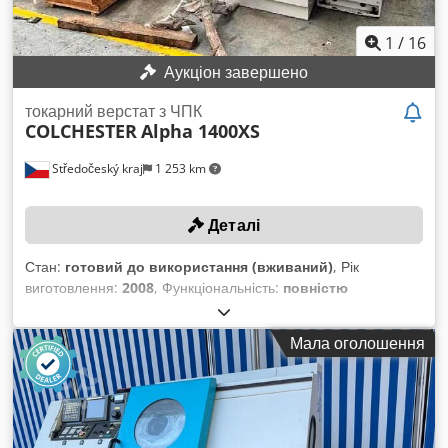
1
/
16
Аукціон завершено
токарний верстат з ЧПК
COLCHESTER
Alpha 1400XS
Středočeský kraj
1 253 km
Деталі
Стан:
готовий до використання (вживаний)
, Рік
виготовлення:
2008
, Функціональність:
повністю
працездатний
, номер машини/транспортного засобу:
X2S174
, діаметр точіння над поперечним супортом:
246
Мала оголошення
мм
, довжина точіння:
1 200 мм
, максимальна швидкість
шпинделя:
2 700 об/хв
, діаметр обробки над супортом
станини:
400 мм
, модель контролера:
Fanuc 0i-TF Plus
, Без
мінімальної ціни – гарантований продаж найвищому
учаснику аукціону! ТЕХНІЧНІ ДЕТАЛІ Діаметр обробки над