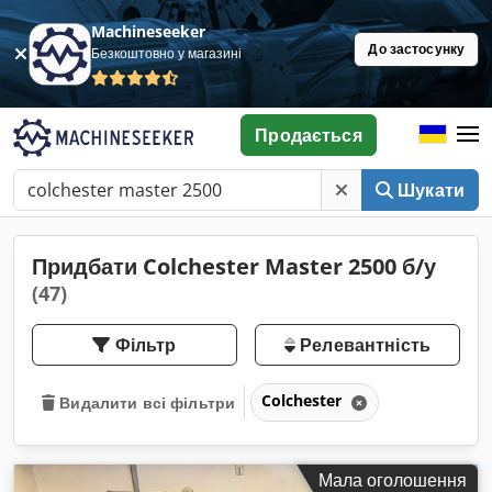
Machineseeker
До застосунку
Безкоштовно у магазині
Продається
Шукати
Придбати Colchester Master 2500 б/у
(47)
Фільтр
Релевантність
Colchester
Видалити всі фільтри
Мала оголошення