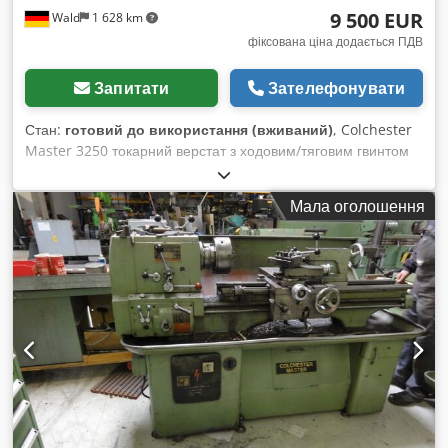
9 500 EUR
Wald
1 628 km
фіксована ціна додається ПДВ
Запитати
Зателефонувати
Стан:
готовий до використання (вживаний)
, Colchester
Master 3250 токарний верстат з ходовим/тяговим гвинтом
Діаметр обробки над станиною: 350 мм Діаметр обробки
над супортом: бл. 196 мм Висота центрів: 170 мм Діаметр
Мала оголошення
отвору шпинделя: 42 мм Швидкість обертання шпинделя:
бл. 20–3250 об/хв Відстань між центрами: 1250 мм
Головний двигун: 7,5 кВт (10 к.с.) Різьби: • Метрична різьба:
крок 0,2–14 мм (51) • Дюймова різьба TPI: 2–56 (56) •
Модульна різьба: крок 0,2–3,5 (20) • Діаметральний крок
(DP): 8–56 (20) Dodpjy Nknkefx Afxsck Запрошуємо вас на
огляд обладнання. За бажанням можемо організувати для
вас недорогу доставку транспортною компанією! Ви
отримаєте офіційний рахунок. Для іноземних клієнтів
можливе оформлення рахунку без ПДВ за умови наявності
дійсного номеру ПДВ (USt.IdNr.). Можливий попередній
продаж. Відвідайте наш магазин та ознайомтеся з іншими