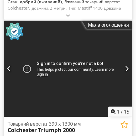
Стан:
добрий (вживаний)
, Вживаний токарний верстат
Colchester, довжина 2 метри. Тип: Mastiff 1400 Довжина
обробки: 2000 мм Максимальний діаметр обробки над
станиною: 540 мм Діаметр отвору шпинделя: 89 мм У
Мала оголошення
комплекті: 3- та 4-кулачковий патрон У комплекті: захисний
екран Цифровий індикатор по двох осях. Dcedpszi Salsfx
Afxok
1
/
15
Токарний верстат 390 x 1300 мм
Colchester
Triumph 2000