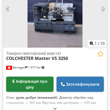
1
/
10
Токарно-гвинторізний верстат
COLCHESTER
Master VS 3250
Beringen
1 677 km
Інформація про
Зателефонувати
ціну
Стан:
дуже добре (вживаний)
, Діаметр обробки над
станинною — 360 мм Відстань між центрами — 650 мм
Частоти обертання шпинделя — 20–3250 об/хв