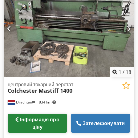
близько 2 700 кг
1
/
18
центровий токарний верстат
Colchester
Mastiff 1400
Drachten
1 834 km
Інформація про
Зателефонувати
ціну