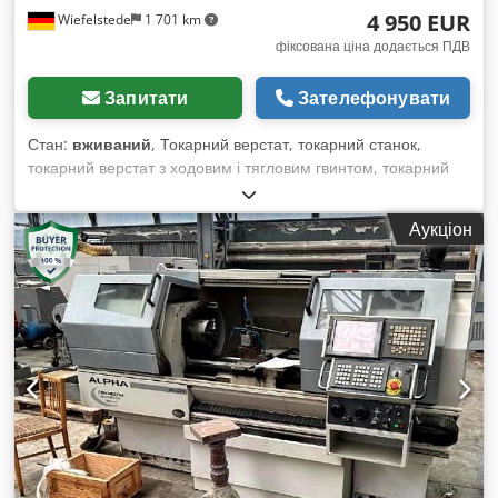
4 950 EUR
Wiefelstede
1 701 km
фіксована ціна додається ПДВ
Запитати
Зателефонувати
Стан:
вживаний
, Токарний верстат, токарний станок,
токарний верстат з ходовим і тягловим гвинтом, токарний
станок з ходовим і тягловим гвинтом -Передача: у
існуючому стані, як оглянуто -Стан: коробка передач
Аукціон
шумить (відео) -Виробник: Colchester, токарний верстат з
ходовим і тягловим гвинтом, тип Triumph 2000 -Довжина
обробки: 1300 мм -Діаметр обробки над станиною: 390 мм
-Діаметр обробки над супортом: 240 мм -Діаметр отвору
шпинделя: 55 мм -Швидкість обертання шпинделя: 22 -
2000 об/хв -Патрон трикулачковий: Ø 250 мм -Оснащення:
тримач інструментів/інструменти — див. фото -Конус
задньої бабки: MK4 Dcjdpfx Afjrbm T Dsxek -Габарити:
960/2435/В1640 мм -Вага: 1327 кг