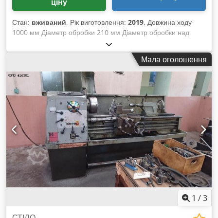
ціну
Стан:
вживаний
, Рік виготовлення:
2019
, Довжина ходу
1000 мм Діаметр обробки 210 мм Діаметр обробки над
супортом 300 мм Висота центрів 167 мм Діаметр отвору
шпинделя 40 мм Ширина станини 210 мм Швидкість
Мала оголошення
обертання 40–2500 об/хв Маса машини приблизно 1000 кг.
Габаритні розміри (Д-Ш-В) 2000 x 1000 x 1700 мм
Комплектація: - Цифровий дисплей - Трикулачковий патрон,
діаметр 150 мм - Захисний кожух патрона - Швидкозмінний
інструментальний тримач Multifix - Лампа для освітлення
верстата - Захисний екран для відведення стружки - Захист
оператора на супорті Dsdpfx Aezl E T Dsfxsck - Система
охолодження - Обмежувач ходу по станині - Задня бабка -
Інструкція з експлуатації
1
/
3
СТІЛО