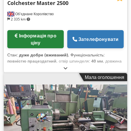
Colchester
Master 2500
Об'єднане Королівство
2 335 km
Інформація про
Зателефонувати
ціну
Стан:
дуже добре (вживаний)
, Функціональність:
повністю працездатний
, отвір шпинделя:
40 мм
, довжина
точіння:
1 016 мм
, максимальна швидкість шпинделя:
2 500
об/хв
, швидкість шпинделя (хв.):
67 об/хв
, Colchester
Мала оголошення
Master 2500 Відстань між центрами 40 дюймів Діапазон
швидкостей шпинделя: 30–2500 об/хв Djdpfezphivox Afxeck
Імперна шкала Цифровий відліковий пристрій (ЦВП) по 2
осях Насос і система охолоджувальної рідини Задня бабка
з конусним отвором Морзе №3 Діаметр отвору шпинделя:
40 мм Швидкозмінний оправник для інструменту У
комплекті: 4-кулачковий патрон, 10 дюймів 3-кулачковий
патрон із реверсивними кулачками, 8 дюймів Лицьова
плита, 12 дюймів Привідна плита 4 швидкозмінні оправки