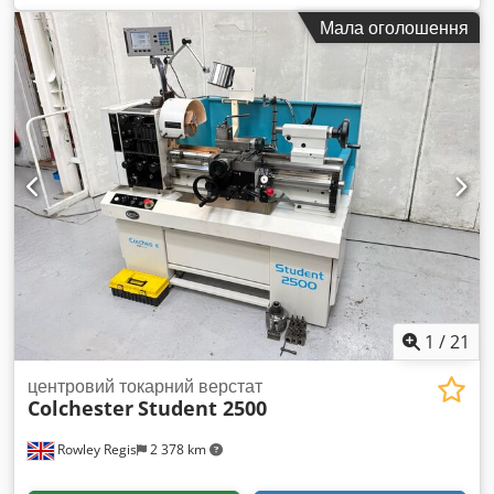
Різноманітне приладдя Dedperx Rwnsfx Afxsck MARCELS
Мала оголошення
MASCHINEN CH
1
/
21
центровий токарний верстат
Colchester
Student 2500
Rowley Regis
2 378 km