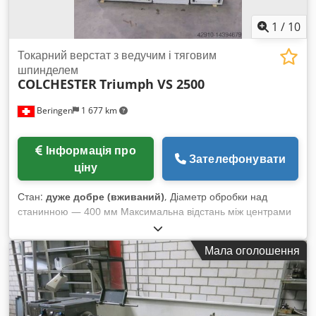
1
/
10
Токарний верстат з ведучим і тяговим
шпинделем
COLCHESTER
Triumph VS 2500
Beringen
1 677 km
Інформація про
Зателефонувати
ціну
Стан:
дуже добре (вживаний)
, Діаметр обробки над
станинною — 400 мм Максимальна відстань між центрами
— 650 мм Частота обертання шпинделя — 0-2500 об/хв
Різноманітне приладдя у комплекті MARCELS MASCHINEN
Мала оголошення
CH Dedjq Dll Djpfx Afxeck