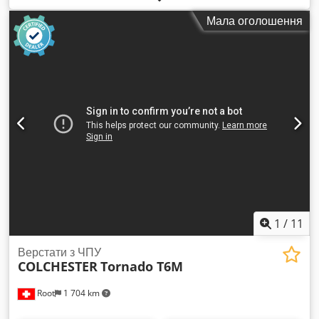
Dsdeww Irispfx Afxock
Мала оголошення
1
/
11
Верстати з ЧПУ
COLCHESTER
Tornado T6M
Root
1 704 km