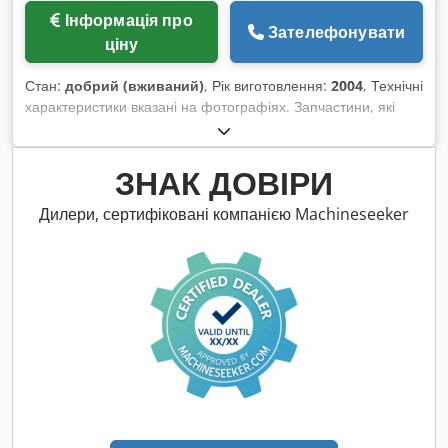
Інформація про
Зателефонувати
ціну
Стан:
добрий (вживаний)
, Рік виготовлення:
2004
, Технічні
характеристики вказані на фотографіях. Запчастини, які
показані вручну, у комплект не входять. Dcodjww Haxspfx
Afxsk
ЗНАК ДОВІРИ
Дилери, сертифіковані компанією Machineseeker