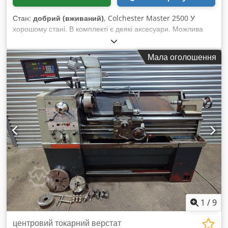
Стан:
добрий (вживаний)
, Colchester Master 2500 У
хорошому стані. В комплекті є деякі аксесуари. Можлива
організація транспортування. Dcodpfezp U Apox Afxjk
Мала оголошення
1
/
9
центровий токарний верстат