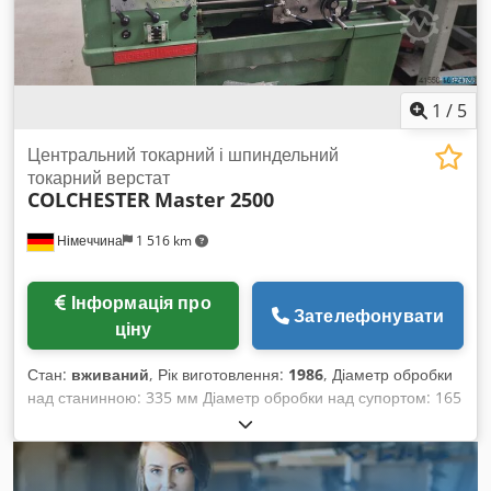
для інструменту
1
/
5
Центральний токарний і шпиндельний
токарний верстат
COLCHESTER
Master 2500
Німеччина
1 516 km
Інформація про
Зателефонувати
ціну
Стан:
вживаний
, Рік виготовлення:
1986
, Діаметр обробки
над станинною: 335 мм Діаметр обробки над супортом: 165
мм Довжина обробки: 635 мм Загальна потужність: 2,2 кВт
Цифровий індикатор: цифровий індикатор по 3 осях
Dcjdpfx Afsufud Rexok Отвір шпинделя: Ø 40 мм Діапазон
обертів: 30 - 2500 об/хв Шпиндельний ніс: D1-4 Camlock