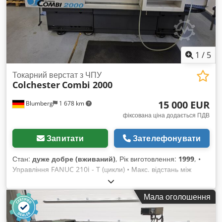
1
/
5
Токарний верстат з ЧПУ
Colchester
Combi 2000
15 000 EUR
Blumberg
1 678 km
фіксована ціна додається ПДВ
Запитати
Зателефонувати
Стан:
дуже добре (вживаний)
, Рік виготовлення:
1999
, •
Управління FANUC 210i - T (цикли) • Макс. відстань між
центрами: 1 250 мм • Макс. обертальний діаметр: 400 / 585
мм у виїмці • Швидкість обертання шпинделя: 12 . . . 2 500
Мала оголошення
об/хв • Отвір шпинделя: 54 мм • Вісь X: 210 мм • Вісь Z: 1
181 мм • Регулювання ширини різу: 0,05 – 0,8 мм •
Потужність двигуна: 7,5 кВт Dcsdpfx Afsw S E R Rexjk • Вага