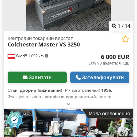
1
/
14
центровий токарний верстат
Colchester
Master VS 3250
6 000 EUR
Wien
1 092 km
EXW VB додається ПДВ
Запитати
Зателефонувати
Стан:
добрий (вживаний)
, Рік виготовлення:
1996
,
Функціональність:
повністю працездатний
, номер
машини/транспортного засобу:
VM0429
, діаметр точіння
над поперечним супортом:
196 мм
, отвір шпинделя:
42 мм
,
Мала оголошення
діаметр обробки над супортом станини:
350 мм
, висота
центру:
170 мм
, довжина точіння:
650 мм
, штрих пера:
140
мм
, загальна довжина:
1 900 мм
, загальна ширина:
1 100
мм
, загальна висота:
1 300 мм
, максимальна швидкість