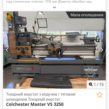
над станинною плитою: 350 мм Діаметр обробки над
супортом: 196 мм Довжина обробки: 1250 мм Частота
обертання: 3250 об/хв Ширина станини: 350 мм Загальна
Мала оголошення
споживана потужність: 7,5 кВт Габаритні розміри (ДxШxВ):
приблизно 4x1,5x1,5 м - Наявне приладдя. Технічні дані
наведені згідно з інформацією виробника або оператора,
тому не є обов’язковими для нас. Попередній продаж
залишаємо за собою; діють виключно наші умови торгівлі та
продажу. Про нас: - понад 400 власних машин у наявності
на складі - понад 15 000 м² складських площ,
вантажопідйомність крана 70 т - понад 10 000 найменувань
приладдя для Вашої майстерні Dsdpjyqvxpofx Afxjck
Бажаєте продати верстати, виробничі лінії або
підприємство? Звертайтеся до нас! Інші пропозиції дивіться
на нашому веб-сайті. Огляди можливі за попередньою
домовленістю. Будемо раді Вашому візиту! Ваш Markus
Hirsch Team
1
/
15
Токарний верстат з ведучим / тяговим
шпинделем Токарний верстат
Colchester
Master VS 3250