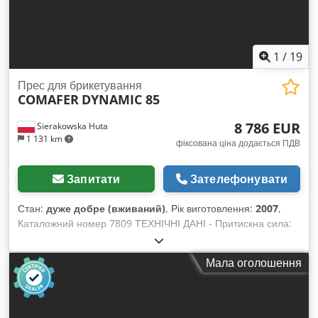
1
/
19
Прес для брикетування
COMAFER
DYNAMIC 85
8 786 EUR
Sierakowska Huta
1 131 km
фіксована ціна додається ПДВ
Запитати
Зателефонувати
Стан:
дуже добре (вживаний)
, Рік виготовлення:
2007
,
Каталожний номер 7809 ТЕХНІЧНІ ДАНІ - Притискна сила:
гідравлічна - Форма брикету: кругла - Діаметр брикету: 70
мм - Діаметр бункера: 900 мм - Автоматичний режим
Мала оголошення
роботи машини - Оглядове вікно у завантажувальному
бункері - Оснащена додатковим масляним нагрівачем -
Двигун: 5,5 кВт - Розміри (Д/Ш/В): 1600x1200x1500 мм -
Вага: 685 кг ПЕРЕВАГИ – Не фарбована Dodpfx