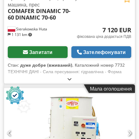
машина, прес
COMAFER DINAMIC 70-
60
DINAMIC 70-60
7 120 EUR
Sierakowska Huta
1 131 km
фіксована ціна додається ПДВ
Запитати
Зателефонувати
Стан:
дуже добре (вживаний)
, Каталожний номер 7732
ТЕХНІЧНІ ДАНІ - Сила пресування: гідравлічна - Форма
брикету: кругла - Діаметр брикету: 70 мм - Діаметр бункера:
1200 мм - Продуктивність: близько 70 кг/год - Автоматична
Мала оголошення
робота машини - Двигун: 7,5 кВт - Макс. робочий тиск: 150
бар - Вихід для аспірації: 90 мм - Діаметр отвору для
фільтраційного мішка: 500 мм - Макс. висота мішка: 900 мм
- Габаритні розміри (Д/Ш/В): 1950 x 1400 x 2700 мм Dcjdpfx
Aszhvaaebxek - Вага: 1130 кг ПЕРЕВАГИ – Виробництво
Італія – Можливість прямого підключення до витяжки тирси
– Використана брикетувальна машина – Технічна
документація DTR – Дуже гарний стан Ціна нетто: 29 900