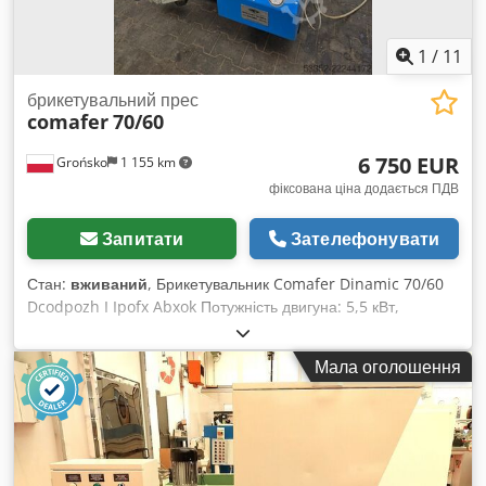
1
/
11
брикетувальний прес
comafer
70/60
6 750 EUR
Grońsko
1 155 km
фіксована ціна додається ПДВ
Запитати
Зателефонувати
Стан:
вживаний
, Брикетувальник Comafer Dinamic 70/60
Dcodpozh I Ipofx Abxok Потужність двигуна: 5,5 кВт,
Діаметр брикету: 70 мм, Продуктивність: приблизно 70 кг/
год Діаметр бункера: 100 см Вага: близько 1 000 кг, Машина
Мала оголошення
справна, є можливість протестувати перед покупкою.