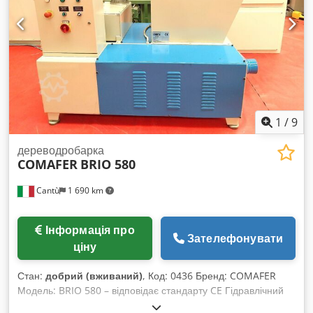
1
/
9
дереводробарка
COMAFER
BRIO 580
Cantù
1 690 km
Інформація про
Зателефонувати
ціну
Стан:
добрий (вживаний)
, Код: 0436 Бренд: COMAFER
Модель: BRIO 580 – відповідає стандарту CE Гідравлічний
подрібнювач для деревних відходів, алюмінію, пластику,