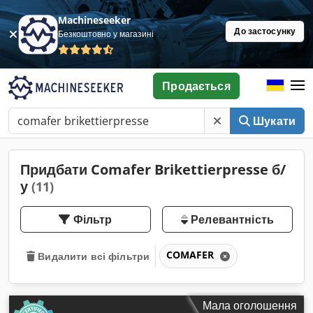
Machineseeker
До застосунку
Безкоштовно у магазині
Продається
Шукати
Придбати Comafer Brikettierpresse б/
у
(11)
Фільтр
Релевантність
COMAFER
Видалити всі фільтри
Мала оголошення