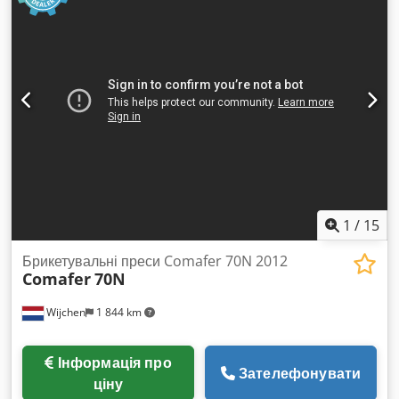
1
/
15
Брикетувальні преси Comafer 70N 2012
Comafer
70N
Wijchen
1 844 km
Інформація про
Зателефонувати
ціну