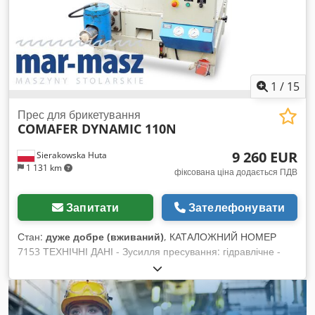
PLN Ціна нетто: 7 120 EUR (з розрахунку курсу 4,2 EUR)
(Ціни можуть змінюватися при значних коливаннях курсу)
1
/
15
Прес для брикетування
COMAFER DYNAMIC 110N
9 260 EUR
Sierakowska Huta
1 131 km
фіксована ціна додається ПДВ
Запитати
Зателефонувати
Стан:
дуже добре (вживаний)
, КАТАЛОЖНИЙ НОМЕР
7153 ТЕХНІЧНІ ДАНІ - Зусилля пресування: гідравлічне -
Форма брикету: кругла - Діаметр брикету: 70 мм - Розміри
бункера (вис./шир.): 920x870 мм - Продуктивність: близько
110 кг/год - Автоматична робота машини Dcedozh H Rijpfx
Abxek - Охолодження масла - Підігрів масла - Оглядове