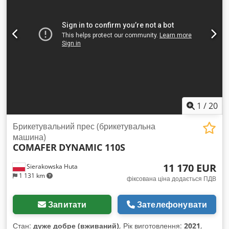
Aozmfuwjbxeck – Виробництво Італія – Додатковий
масляний нагрівач – Б/в брикетувальний прес – Дуже
хороший стан Ціна нетто: 36900 PLN Ціна нетто: 8786 EUR
за курсом 4,20 EUR (ціни можуть змінюватися залежно від
коливань курсу)
1
/
20
Брикетувальний прес (брикетувальна
машина)
COMAFER
DYNAMIC 110S
11 170 EUR
Sierakowska Huta
1 131 km
фіксована ціна додається ПДВ
Запитати
Зателефонувати
Стан:
дуже добре (вживаний)
, Рік виготовлення:
2021
,