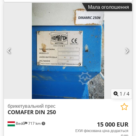
картону, пакувальних матеріалів та інших матеріалів –
Мала оголошення
відповідає стандарту CE Розміри завантажувального отвору:
965 x 580 мм Діаметр і довжина ножового вала: 162 x 450
мм Кількість ножів: 42 шт., двосторонні, можливість
повторного заточування Швидкість вала: 236 Dcedpfxjzkhl
Ho Abxek Потужність двигуна: 10 к.с. Діаметр отвору: 10 мм
Продуктивність на годину: 100/200 кг Діаметр вхідного
патрубка для всмоктування: 150 мм Потужність
гідравлічного блоку: 2 к.с. Загальні габарити: 1050 x 1700 x
1430 мм (висота) Вага: 900 кг
1
/
4
брикетувальний прес
COMAFER
DIN 250
15 000 EUR
Bedő
717 km
EXW фіксована ціна додається