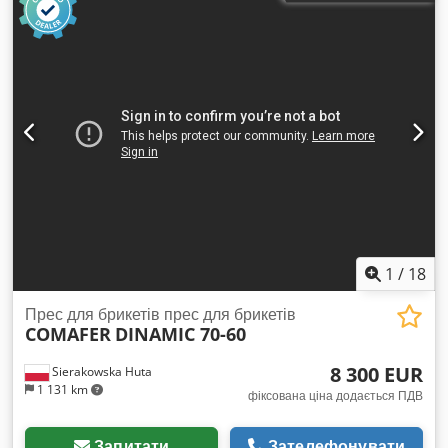
1
/
18
Прес для брикетів прес для брикетів
COMAFER
DINAMIC 70-60
8 300 EUR
Sierakowska Huta
1 131 km
фіксована ціна додається ПДВ
Запитати
Зателефонувати