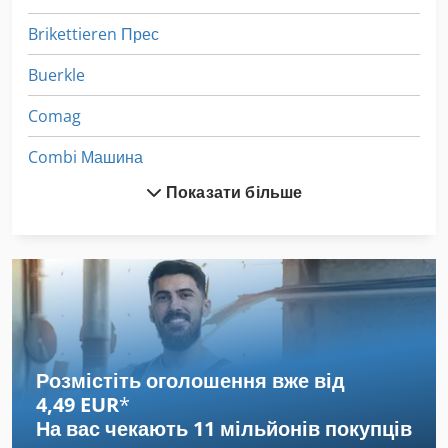
Brikettieren Прес
Buerkle
Comag
Combi Машина
Показати більше
Combima
Comil Cf 2000
Compacta
Doppstadt Dw 2560
Emco
Розмістіть оголошення вже від
4,49 EUR
*
Emco Compact
На вас чекають
11 мільйонів покупців
Emco Compact 10