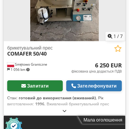
1
/
7
брикетувальний прес
COMAFER
50/40
6 250 EUR
Smętowo Graniczne
1 056 km
фіксована ціна додається ПДВ
Запитати
Зателефонувати
Стан:
готовий до використання (вживаний)
, Рік
виготовлення:
1996
, Вживлений брикетувальний прес
Comafer 50/40. Прес пройшов капітальний ремонт.
Dcedpoxzu Rdjfx Abxsk
Мала оголошення