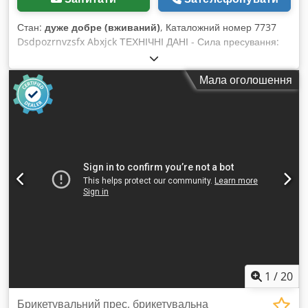
Стан:
дуже добре (вживаний)
, Каталожний номер 7737
Dsdpozrnvzsfx Abxjck ТЕХНІЧНІ ДАНІ - Сила пресування:
гідравлічна - Форма брикету: кругла - Діаметр брикету: 70
мм - Діаметр бункера: 1000 мм - Продуктивність: близько 70
Мала оголошення
кг/год - Автоматична робота - Двигун: 5,5 кВт - Габарити
(Д×Ш×В): 1800×1150×1540 мм - Вага: 900 кг ПЕРЕВАГИ –
Вироблено в Італії – Вживлений брикетувальний прес –
Технічна документація DTR – Дуже гарний стан Ціна без
ПДВ: 34 900 PLN Ціна без ПДВ: 8 300 EUR (за курсом 4,2
PLN/EUR) (Ціни можуть змінюватися у разі значних коливань
курсу)
1
/
20
Брикетувальний прес, брикетувальна