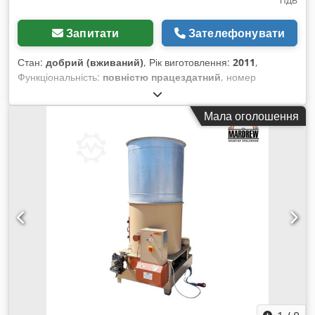
ПДВ
Запитати
Зателефонувати
Стан:
добрий (вживаний)
, Рік виготовлення:
2011
,
Функціональність:
повністю працездатний
, номер
машини/транспортного засобу:
76 / 2011
, діаметр брикету:
75 мм
, тип вхідного струму:
трифазний
, вхідна частота:
50
Мала оголошення
Гц
, вхідна напруга:
380 V
, Пропонуємо брикетувальний
прес COMAFER DIN 250 у хорошому стані, рік виробництва:
2011. Характеристики: - Циліндр з замкнутим контуром
мастильної олії та охолоджувачем - Продуктивність: 100–
250 кг/год (залежно від матеріалу) - Діаметр брикету: 75 мм
- Циліндричний кожух (ø1200) з оглядовим люком та
додатковим кільцем (гільзою) ø1200 / h930 - Тискова сила:
приблизно 1100 кг/см² - 2 циліндри, діаметр циліндра для
брикетування: 200 мм - Насосний двигун: 11 кВт / 15 к.с.,
380 В, 50 Гц - Моноблочна, самоустановлююча конструкція
без фіксуючих штанг для круглих лещат - Електрошафа з
ПЛК, автоматичний та ручний режими циклів Dcedpfoy
Uihajx Abxek - Запобіжний механізм з відкритими лещатами
та манометром тиску лещат - Цифровий термостат для