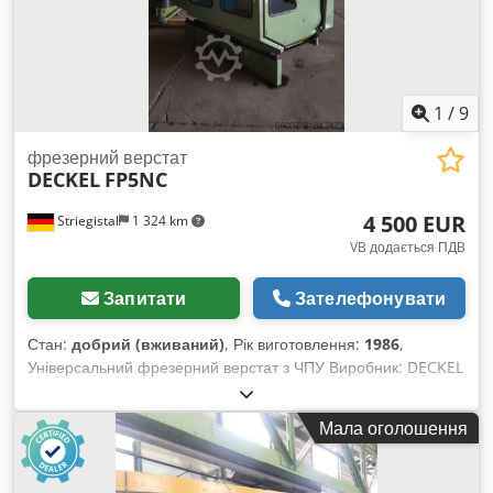
1
/
9
фрезерний верстат
DECKEL
FP5NC
4 500 EUR
Striegistal
1 324 km
VB додається ПДВ
Запитати
Зателефонувати
Стан:
добрий (вживаний)
, Рік виготовлення:
1986
,
Універсальний фрезерний верстат з ЧПУ Виробник: DECKEL
Модель: FP5NC Рік випуску: 1986 Управління: DIALOG 4
Переміщення по осях: X710 мм Y600 мм Z500 мм
Мала оголошення
Монтажний стіл: 1000 мм x 550 мм Кріплення інструменту:
SK40 Швидкість подачі програмується: 2 ... 3600 мм/хв
Обертів шпинделя: 18 ... 6300 об/хв Потужність шпинделя: