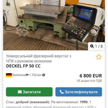
гідравлічним затискачем інструменту та висувною втулкою,
електронний ручний маховик, система охолодження
1
/
8
Універсальний фрезерний верстат з
ЧПК з рухомою колонною
DECKEL
FP 50 CC
6 800 EUR
Dortmund
1 722 km
VB додається ПДВ
Запитати
Зателефонувати
Стан:
добрий (вживаний)
, Рік виготовлення:
1990
, 1
вживаний добре збережений фрезерний верстат з ЧПК у