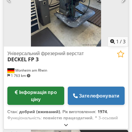
надходить з навчального центру. Комплектація: 3-осьова
активна цифрова індикація виробництва Heidenhain
Нерухомий кутовий стіл Система охолодження
Контрпристрій для горизонтального фрезерування
Верстатний затиск Gressel MHS 10
1
/
3
Універсальний фрезерний верстат
DECKEL
FP 3
Monheim am Rhein
1 763 km
Інформація про
Зателефонувати
ціну
Стан:
добрий (вживаний)
, Рік виготовлення:
1974
,
Функціональність:
повністю працездатний
, * 3-осьовий
цифровий дисплей виробництва Heidenhain *
Переміщувана вертикальна фрезерна головка з