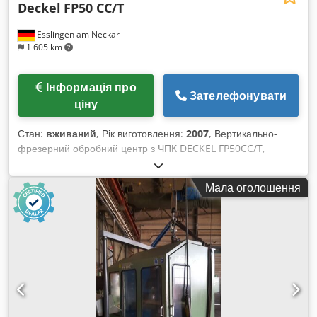
Deckel
FP50 CC/T
Esslingen am Neckar
1 605 km
Інформація про
Зателефонувати
ціну
Стан:
вживаний
, Рік виготовлення:
2007
, Вертикально-
фрезерний обробний центр з ЧПК DECKEL FP50CC/T,
серійний номер 2834-0117, проведено капітальний ремонт
компанією FPS (2007, серійний номер 2440). Ходи по осях
Мала оголошення
XYZ = 1120 x 570 x 450 мм, розмір стола 1170 x 800 мм,
поворотний стіл з приводом діаметром 800 мм,
автоматичний механізм зміни інструменту на 40 позицій,
система управління DECKEL Dialog 11. Chedpfx
Aezlpkgebxea