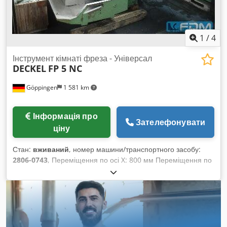
1
/
4
Інструмент кімнаті фреза - Універсал
DECKEL
FP 5 NC
Göppingen
1 581 km
Інформація про
Зателефонувати
ціну
Стан:
вживаний
, номер машини/транспортного засобу:
2806-0743
, Переміщення по осі X: 800 мм Переміщення по
осі Y: 550 мм Переміщення по осі Z: 500 мм Розмір
площини столу (Ш x Г): 1000 x 550 мм Діапазон швидкостей
обертання шпинделя, безступінчасто: 0–5000 об/хв
Швидкість подачі, програмується безпосередньо: 2–6000
мм/хв Швидкість швидкого ходу: 6,0 м/хв Хід пінолі: 80 мм
Конус шпинделя: SK40 Cjdpfecxxngjx Abxeha Загальна