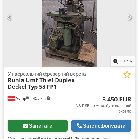
фрезерний верстат з керуванням Dialog 11, захисною
кабіною від бризок і магазином автоматичної зміни
інструментів на 30 позицій. Станок був капітально
відремонтований та модернізований компанією FPS у 2010
році.
1
/
16
Універсальний фрезерний верстат
Ruhla Umf Thiel Duplex
Deckel
Typ 58 FP1
3 450 EUR
Vomp
1 455 km
VB ПДВ не може бути вказаний
окремо
Запитати
Зателефонувати
Стан:
дуже добре (вживаний)
, Функціональність: