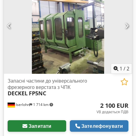
7,5 кВт За бажанням транспортування та завантаження
може бути організовано по всій Європі за додаткову плату.
Ціни вказані без ПДВ Огляд можливий за попередньою
домовленістю. Зв’яжіться з нами — наша команда з радістю
допоможе вам. Chodpfxoy H Ifbo Abxea Купівля / продаж
верстатів КУПІВЛЯ / ПРОДАЖ ВИРОБНИЧОГО ТА
МЕТАЛООБРОБНОГО ОБЛАДНАННЯ, ВЕРСТАТІВ ТА ІН.
Вам потрібен якісний, але недорогий верстат для вашого
виробництва? Або бажаєте продати свою машину? З
додатковими питаннями чи для зв’язку скористайтеся
контактною формою.
1
/
2
Запасні частини до універсального
фрезерного верстата з ЧПК
DECKEL
FP5NC
2 100 EUR
Iserlohn
1 714 km
VB додається ПДВ
Запитати
Зателефонувати