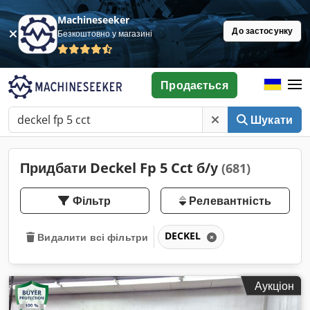
Machineseeker
До застосунку
Безкоштовно у магазині
Продається
Шукати
Придбати Deckel Fp 5 Cct б/у
(681)
Фільтр
Релевантність
DECKEL
Видалити всі фільтри
Аукціон