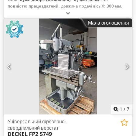
повністю працездатний
, довжина подачі вісь X:
300 мм
,
довжина подачі по осі Y:
160 мм
, довжина подачі по осі Z:
320 мм
, загальна вага:
860 кг
, Універсальний фрезерний
Мала оголошення
верстат Ruhla тип 58 Thiel Duplex 58 аналогічний Deckel
FP1 Компактний верстат з свердлильною піноллю та
автоматичною подачею по всіх трьох осях. В комплекті тіс
vice. Цифровий індикатор новий з однією лінійкою
додається. Поворотний стіл +/- 0-30° Стіл 715 x 260 мм Хід
по X – 300 мм Хід по Y – 160 мм Хід по Z – 320 мм
Chedpfxewf Agdj Abxoa Габаритні розміри (ДхШхВ)
приблизно 110 x 110 x 170 см Огляд та тестування можливі.
1
/
7
Універсальний фрезерно-
свердлильний верстат
DECKEL
FP2 5749