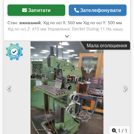
Запитати
Зателефонувати
Стан:
вживаний
, Хід по осі X: 560 мм Хід по осі Y: 500 мм
Хід по осі Z: 410 мм Управління: Deckel Dialog 11 На нашу
думку, стан верстата хороший, був у вжитку, і його можна
оглянути під струмом за попередньою домовленістю.
Мала оголошення
Комплектуючі, зображений інструмент і пристрої для
кріплення входять у комплект поставки тільки у разі
зазначення цього в додатковій інформації. Cjdpfx Aozq Hk
Uobxoha Зміни та помилки у технічних даних та інформації,
а також попередній продаж залишаються за нами!
1
/
1