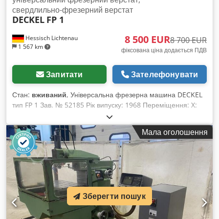
свердлильно-фрезерний верстат
DECKEL
FP 1
8 500 EUR
Hessisch Lichtenau
8 700 EUR
1 567 km
фіксована ціна додається ПДВ
Запитати
Зателефонувати
Стан:
вживаний
, Універсальна фрезерна машина DECKEL
тип FP 1 Зав. № 52185 Рік випуску: 1968 Переміщення: X:
300 мм, Y: 150 мм, Z: 340 мм Розмір столу: 600 x 250 мм
Шпиндельний конус: SK 40 - S20 x 2 Частота обертання
Мала оголошення
шпинделя: 40-2000 об/хв, 16 ступенів Потужність двигуна:
1,0 і 1,4 кВт (з перемиканням полюсів) Підключення до
мережі: 380 В, 50 Гц - Подавання по осях X та Z - Два рівні
обертів двигуна та 8 швидкостей коробки передач -
Висування пінолі вертикальної головки: 60 мм -
Стаціонарний поворотний стіл - Система охолодження у
Зберегти пошук
станині машини - Окремий шафа керування - Упор з
протилежною опорою для горизонтального фрезерування
SK 40 Chodpfodzqb Sox Abxea Габаритні розміри (Д x Ш x