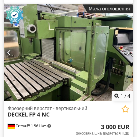
вживана техніка. Машину можна оглянути під напругою за
Мала оголошення
попередньою домовленістю. Аксесуари, зображений
інструмент і затискні елементи входять у комплект поставки
лише у випадку, якщо це зазначено в додатковій
інформації. Зміни та помилки у технічних даних та
характеристиках, а також попередній продаж можливі!
1
/
4
Фрезерний верстат - вертикальний
DECKEL
FP 4 NC
3 000 EUR
Trittau
1 561 km
фіксована ціна додається ПДВ