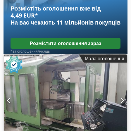
встановлена потужність: 12 кВт Вага верстата прибл.: 3,9 т
Розмістіть оголошення вже від
Габаритні розміри (Д х Ш х В): 2200 x 2800 x 2400 мм
4,49 EUR
*
На вас чекають
11 мільйонів покупців
Розмістити оголошення зараз
*за оголошення/місяць
Мала оголошення