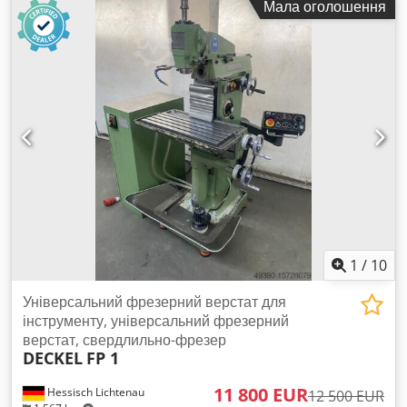
Мала оголошення
регулюванням пінолі * Додаткове горизонтальне
шпиндельне головне * Пристрій безпеки REPAR 2 *
Освітлювальний прилад для верстата * Регульовані опори
Верстат продається без верстатного затискача та
інструменту. хід по осі X: 500 мм хід по осі Y: 300 мм хід по
осі Z: 380 мм розмір робочої поверхні столу: 800 x 420 мм
навантаження на стіл: 400 кг кріплення інструменту: ISO 40
швидкість обертання шпинделя: 40 - 2000 об/хв подачі –
поздовжня/поперечна/вертикальна: 10 - 500 мм/хв швидкий
хід: 1500 мм/хв головний двигун: 3 кВт вага верстата:
приблизно 1,3 т Габарити для транспортування: Верстат
завантажується на палету для важких вантажів, розміри:
1800 x 1100 x 2100 (довжина x ширина x висота) Cedpfx
Ajzrm Snjbxoha
1
/
10
Універсальний фрезерний верстат для
інструменту, універсальний фрезерний
верстат, свердлильно-фрезер
DECKEL
FP 1
11 800 EUR
Hessisch Lichtenau
12 500 EUR