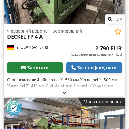
вашого виробництва? Або бажаєте продати свій? Chjdpfeihf
Etjx Abxea Для отримання додаткової інформації або
контактних даних відвідайте наш вебсайт.
1
/
4
Фрезерний верстат - вертикальний
DECKEL
FP 4 A
2 790 EUR
Trittau
1 561 km
фіксована ціна додається ПДВ
Запитати
Зателефонувати
Стан:
вживаний
, Хід по осі X: 560 мм Хід по осі Y: 500 мм
Хід по осі Z: 410 мм Codpfx Abozq Hlroxeha Управління:
Deckel Dialog 11 На нашу думку, стан верстата хороший,
був у вжитку, і його можна оглянути під струмом за
Мала оголошення
попередньою домовленістю. Комплектуючі, зображений
інструмент і пристрої для кріплення входять у комплект
поставки тільки у разі зазначення цього в додатковій
інформації. Зміни та помилки у технічних даних та
інформації, а також попередній продаж залишаються за