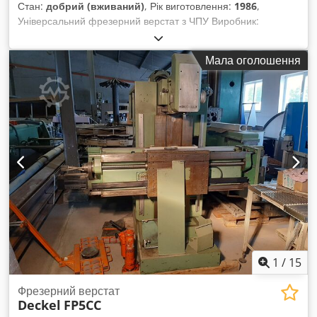
Стан:
добрий (вживаний)
, Рік виготовлення:
1986
,
Універсальний фрезерний верстат з ЧПУ Виробник:
DECKEL, модель: FP5NC, рік випуску: 1986, система
управління: DIALOG 4 Тільки на запчастини. Будь ласка,
Мала оголошення
звертайтесь із конкретними запитами, які деталі вам
потрібні. Codedtdahjpfx Abxjha
1
/
15
Фрезерний верстат
Deckel
FP5CC