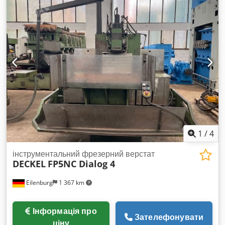
хв, розміри столу X/Y: прибл. 1600 мм / 675 мм, макс.
навантаження столу: 2000 кг. Габарити верстата X/Y/Z:
прибл. 3300 мм / 2400 мм / 2400 мм, вага: прибл. 7000 кг,
система керування: Grundig Dialog 11. Огляд на місці
можливий. Codpfx Abjycwq Dsxjha
1
/
4
інструментальний фрезерний верстат
DECKEL
FP5NC Dialog 4
Eilenburg
1 367 km
Інформація про
Зателефонувати
ціну