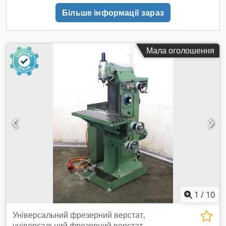
Д x Ш x В: 1350 x 1100 x 1700 мм Вага: 770 кг У гарному
Більше інформації зараз
стані
Мала оголошення
1
/
10
Універсальний фрезерний верстат,
універсальний фрезерний верстат,