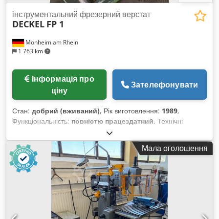
інструментальний фрезерний верстат
DECKEL
FP 1
Monheim am Rhein
1 763 km
Інформація про
Зателефонувати
ціну
Стан:
добрий (вживаний)
, Рік виготовлення:
1989
,
Функціональність:
повністю працездатний
, Технічні
характеристики Хід по осі X: 300 мм Хід по осі Y: 160 мм Хід
по осі Z: 290 мм Розмір робочої поверхні столу: 210 x 600
Мала оголошення
мм Chedpfx Abjzrt Rkoxsa Тип кріплення інструменту: SK 40
Діапазон швидкості обертання шпинделя: (16) 40 - 2000 об/
хв Безступеневе регулювання подачі: 5 - 500 мм/хв
Швидкий хід: 1,2 м/хв Потужність приводу шпинделя: 1,5 /
1,9 кВт Загальна потреба в потужності: 9,5 кВА Вага
верстата: приблизно 730 кг Необхідна площа: приблизно
2000 x 2200 x 1655 мм Додаткова інформація: Верстат