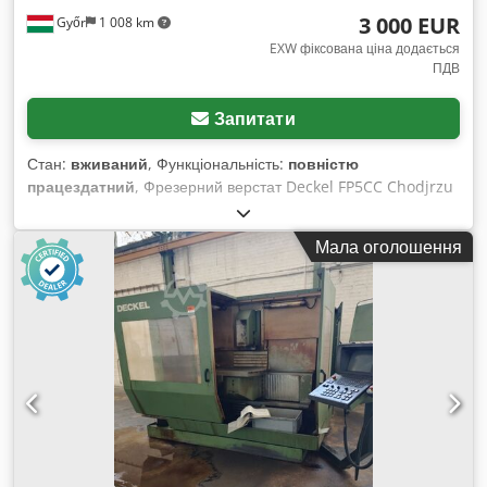
3 000 EUR
Győr
1 008 km
EXW фіксована ціна додається
ПДВ
Запитати
Стан:
вживаний
, Функціональність:
повністю
працездатний
, Фрезерний верстат Deckel FP5CC Chodjrzu
Stopfx Abxoa У гарному робочому стані. Також
рекомендуємо переглянути інші наші оголошення.
Мала оголошення