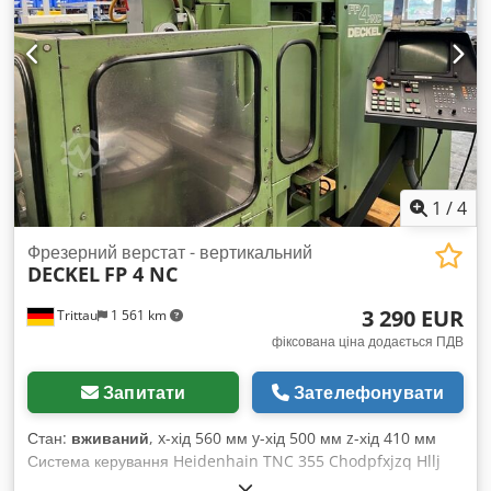
нами!
1
/
4
Фрезерний верстат - вертикальний
DECKEL
FP 4 NC
3 290 EUR
Trittau
1 561 km
фіксована ціна додається ПДВ
Запитати
Зателефонувати
Стан:
вживаний
, x-хід 560 мм y-хід 500 мм z-хід 410 мм
Система керування Heidenhain TNC 355 Chodpfxjzq Hllj
Abxsa На нашу думку, стан даного верстата — добра