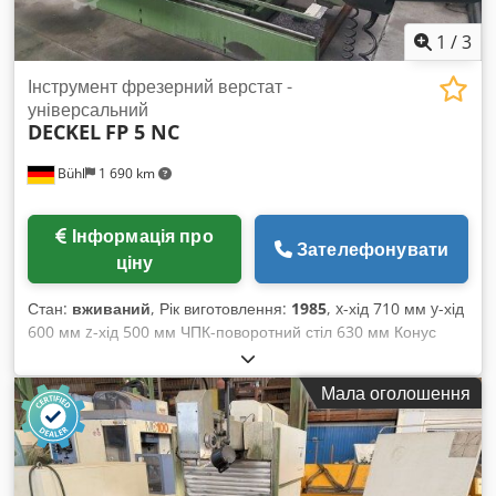
1
/
3
Інструмент фрезерний верстат -
універсальний
DECKEL
FP 5 NC
Bühl
1 690 km
Інформація про
Зателефонувати
ціну
Стан:
вживаний
, Рік виготовлення:
1985
, x-хід 710 мм y-хід
600 мм z-хід 500 мм ЧПК-поворотний стіл 630 мм Конус
шпинделя SK 40 Швидкість обертання шпинделя 18 – 6300
об/хв Система керування DIALOG 4 Подача 2 – 3600 мм/хв
Мала оголошення
Швидкий хід 6 м/хв Cedpfx Abotqqtbexjha Максимальне
навантаження на стіл 485 кг Вихід шпинделя 80 мм
Потужність двигуна шпинделя 9,5 кВт Загальна споживана
потужність 20 кВА Вага машини прибл. 4,6 т Габарити Д x Ш
x В 3,8 x 2,24 x 2,35 м Комплектація: вертикальна голова з