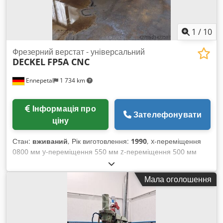
1
/
10
Фрезерний верстат - універсальний
DECKEL
FP5A CNC
Ennepetal
1 734 km
Інформація про
Зателефонувати
ціну
Стан:
вживаний
, Рік виготовлення:
1990
, x-переміщення
0800 мм y-переміщення 550 мм z-переміщення 500 мм
Розмір столу 1000 x 630 мм Діапазон подачі 0-10 000 мм/хв
Швидкі переміщення 10 м/хв Csdpoyq Slxofx Abxeha
Мала оголошення
Кріплення інструменту ISO 40 Діапазон обертів 20-4000 об/
хв Головний привід DC 10 кВт CNC керування Dialog 11
Загальна споживана потужність 15 кВт Вага машини
приблизно 6500 кг Габарити приблизно 3,0x2,5x2,0 м CNC