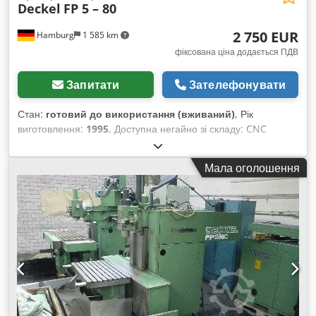
Deckel
FP 5 – 80
2 750 EUR
Hamburg
1 585 km
фіксована ціна додається ПДВ
Запитати
Зателефонувати
Стан:
готовий до використання (вживаний)
, Рік
виготовлення:
1995
, Доступна негайно зі складу: CNC
фрезерний верстат Deckel Модель FP 5 – 80 Рік випуску:
1995 Система ЧПУ: Dialog 12 Універсальний стіл: 750 x 520
Мала оголошення
мм Cedpfx Aezrbtyobxsha Переміщення X / Y / Z: 800 / 550
/ 500 мм Потужність приводу: 9 кВт Хід пінолі: 80 мм
Електронне ручне колесо Швидкість обертання шпинделя:
32–5000 об/хв Подачі: 0–6000 мм/хв Вага: 4,5 т Ціна: 2 750
євро (без ПДВ), зі складу.