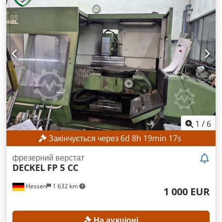
1
/
6
Закінчується через
6
d
8
h
19
min
15
s
фрезерний верстат
DECKEL
FP 5 CC
Hessen
1 632 km
1 000 EUR
На аукціоні