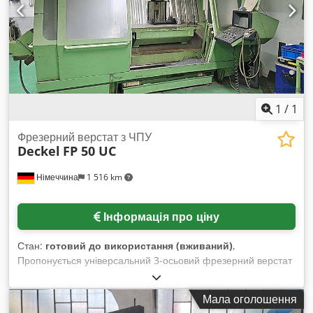
розміри (Д x Ш x В): 3,8 x 2,24 x 2,35 м Аксесуари:
фільтрувальна установка LNS Fox ws 2-1500 з 2 новими
фільтрами в коробці, 2 шафи з інструментом Цей верстат
знаходиться у нас на складі.
1
/
1
Фрезерний верстат з ЧПУ
Deckel
FP 50 UC
Німеччина
1 516 km
Інформація про ціну
Стан:
готовий до використання (вживаний)
,
Пропонується універсальний 3-осьовий фрезерний верстат
з ЧПУ Deckel (DMG Mori). Ходи по осях X/Y/Z: 1200 мм /
600 мм / 500 мм, шпиндельний конус: SK40, швидкість
Мала оголошення
обертання: 5000 об/хв, подача: 10 м/хв, швидкий хід: 10 м/