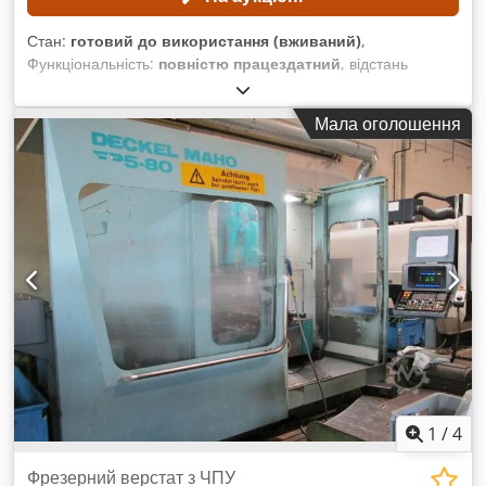
Стан:
готовий до використання (вживаний)
,
Функціональність:
повністю працездатний
, відстань
переміщення по осі X:
800 мм
, відстань переміщення по осі
Y:
700 мм
, відстань переміщення осі Z:
550 мм
, штрих пера:
Мала оголошення
80 мм
, загальна вага:
3 900 кг
, Відсутня мінімальна ціна –
гарантований продаж за найвищою ставкою! ТЕХНІЧНІ
ХАРАКТЕРИСТИКИ Хід по осі X: 800 мм Хід по осі Y: 700 мм
Хід по осі Z: 550 мм Вертикальний хід пінолі: 80 мм
ХАРАКТЕРИСТИКИ ОБЛАДНАННЯ Вага обладнання: 3900
кг КОМПЛЕКТАЦІЯ Поворотний стіл Codpfx Abezpwxyoxsha
1
/
4
Фрезерний верстат з ЧПУ