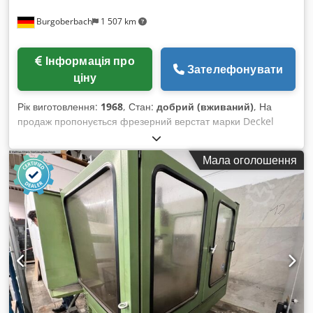
Burgoberbach
1 507 km
Інформація про
Зателефонувати
ціну
Рік виготовлення:
1968
, Стан:
добрий (вживаний)
, На
продаж пропонується фрезерний верстат марки Deckel
1968 року випуску. Верстат знаходиться у доброму до дуже
доброго стані та повністю справний. (Цифровий індикатор
Мала оголошення
відсутній, але може бути додатково встановлений за
запитом.) Технічні дані: Тримач інструмента: SK 40
Переміщення X/Y/Z: 400 / 200 / 400 мм Діапазон обертів: 40
- 2000 об/хв Вертикальний хід шпинделя: 60 мм
Горизонтальний хід шпинделя: 100 мм Подачі: 8 - 400 мм/
об Розмір столу: 700 x 330 мм Потужність двигуна: 2,2 кВт
Підключення: 400 В / вилка 16 А Вага: близько 1300 кг Всі
ціни без урахування ПДВ Купівля / продаж верстатів
КУПІВЛЯ / ПРОДАЖ ВИРОБНИЧОГО ТА
МЕТАЛООБРОБНОГО ОБЛАДНАННЯ ТА ІНШОГО. Потрібен
якісний, але недорогий металообробний верстат для