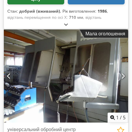
Стан:
добрий (вживаний)
, Рік виготовлення:
1986
,
відстань переміщення по осі X:
710 мм
, відстань
переміщення по осі Y:
600 мм
, відстань переміщення осі Z:
455 мм
, хід по осі X: 710 мм хід по осі Y: 600 мм хід по осі Z:
Мала оголошення
455 мм Система управління: Dialog 4 Частота обертання
шпинделя: 6300 об/хв Кріплення інструмента: SK40
Cjdpjzlnpnjfx Abxjha Хід пінолі: 80 мм Розміри столу: 550 x
1000 мм Максимальне навантаження на стіл: 0,6 т Загальна
потужність: кВт Вага верстата (бл.): 4 т
1
/
5
універсальний обробний центр