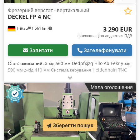
Фрезерний верстат - вертикальний
DECKEL
FP 4 NC
3 290 EUR
Trittau
1 561 km
фіксована ціна додається ПДВ
Запитати
Зателефонувати
Стан:
вживаний
, x-хід 560 мм Dedpfxjzq Hllo Ab Eekr y-хід
500 мм z-хід 410 мм Система керування Heidenhain TNC
355 На нашу думку, стан даного верстата — добра вживана
техніка. Машину можна оглянути під напругою за
Мала оголошення
попередньою домовленістю. Аксесуари, зображений
інструмент і затискні елементи входять у комплект поставки
лише у випадку, якщо це зазначено в додатковій
інформації. Зміни та помилки у технічних даних та
характеристиках, а також попередній продаж можливі!
Зберегти пошук