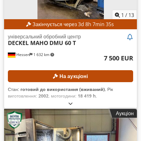
1
/
13
Закінчується через
3
d
8
h
7
min
33
s
універсальний обробний центр
DECKEL MAHO
DMU 60 T
Hessen
1 632 km
7 500 EUR
На аукціоні
Стан:
готовий до використання (вживаний)
, Рік
виготовлення:
2002
, мотогодини:
18 419 h
,
Функціональність:
повністю працездатний
, відстань
переміщення по осі X:
630 мм
, відстань переміщення по осі
Аукціон
Y:
560 мм
, відстань переміщення осі Z:
560 мм
,
максимальна вага заготовки:
350 кг
, кількість слотів у
магазині інструментів:
24
, Мінімальної ціни немає –
гарантований продаж за найвищою ставкою! ТЕХНІЧНІ