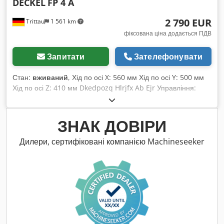
DECKEL
FP 4 A
2 790 EUR
Trittau
1 561 km
фіксована ціна додається ПДВ
Запитати
Зателефонувати
Стан:
вживаний
, Хід по осі X: 560 мм Хід по осі Y: 500 мм
Хід по осі Z: 410 мм Dkedpozq Hlrjfx Ab Ejr Управління:
Deckel Dialog 11 На нашу думку, стан верстата хороший,
був у вжитку, і його можна оглянути під струмом за
попередньою домовленістю. Комплектуючі, зображений
ЗНАК ДОВІРИ
інструмент і пристрої для кріплення входять у комплект
поставки тільки у разі зазначення цього в додатковій
Дилери, сертифіковані компанією Machineseeker
інформації. Зміни та помилки у технічних даних та
інформації, а також попередній продаж залишаються за
нами!