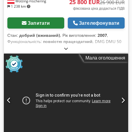
25 800 EUR
Wölzing-Fischering
26 900 EUR
1 238 km
фіксована ціна додається ПДВ
Запитати
Зателефонувати
Стан:
добрий (вживаний)
, Рік виготовлення:
2007
,
Функціональність:
повністю працездатний
, DMG DMU 50
3+2 осі ШПІНДЕЛЬ відремонтовано 01/2026 Dkedpfjza T A
Dox Ab Esr Система управління Heidenhain iTNC 530
Мала оголошення
Напрацьовано: 11275 годин Хід по осі X: 500 мм Хід по осі
Y: 450 мм Хід по осі Z: 400 мм Система управління iTNC
530 Heidenhain Діапазон швидкостей – головний шпиндель:
20 – 10 000 об/хв Тип кріплення інструменту: SK 40 DIN
69871 Розмір робочої поверхні столу: 700 x 500 мм
Максимальне навантаження на стіл: 500 кг Т-образні пази:
7x 14 x 63 мм Кількість позицій для інструментів: 30
Максимальна вага інструменту: 6 кг Швидкий хід: 24 м/хв
Сила подачі: 4,5 кН Швидкість подачі: 1 – 24 000 мм/хв
Загальна потреба в потужності: 26 кВА Вага верстата:
приблизно 4,5 т Необхідна площа: приблизно 4,5 x 3,5 x 2,3
м Транспортер для стружки Ручне колесо Тактильний щуп