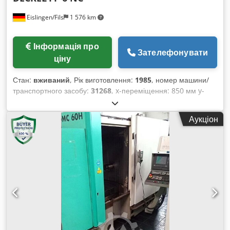
Eislingen/Fils
1 576 km
Інформація про
Зателефонувати
ціну
Стан:
вживаний
, Рік виготовлення:
1985
, номер машини/
транспортного засобу:
31268
, x-переміщення: 850 мм y-
переміщення: 700 мм Djdpfscxxwgex Ab Eokr z-
переміщення: 600 мм Хід пінолі: 115 мм Робоча поверхня
Аукціон
столу: 900x700 мм Швидкість обертання шпинделя: 30-6000
об/хв Конус шпинделя: SK 50 Система управління:
Sinumerik 3 M Швидкість подачі: 0-6000 мм/хв Привід
шпинделя: 7,5 кВт Загальна потужність: 32 кВт Вага
верстата прибл.: 6,6 т Габаритні розміри прибл.: 3,8 x 1,8 x
2,9 м Універсальний інструментальний фрезерний верстат з
керуванням Sinumerik 3 M, стіл, що повертається по трьох
осях на +/-30°, нахиляється на +/-30°, обертається на
+/-45°. Фрезерна головка повертається по двох осях,
окремий електрошкаф, система охолодження, автоматична