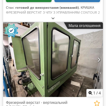
Стан:
готовий до використання (вживаний)
, КРИШКА
ФРЕЗЕРНИЙ ВЕРСТАТ З ЧПУ З УПРАВЛІННЯМ CONTOUR 2
Dksdjzrmkdjpfx Ab Esr ТИП: FP 4 MA ЗАВОДСЬКИЙ
НОМЕР: 2204 - 1679 РІК ВИПУСКУ: 1988 Робоча зона: Вісь
Мала оголошення
X (поздовжня): автоматична/ручна: 485 / 500 мм Вісь Y
(поперечна): автоматична/ручна: 385 / 400 мм Вісь Z
(вертикальна): автоматична/ручна: 380 / 400 мм
Комплектація: - Стандартне обладнання - Поворотний стіл
460 x 800 мм - Вертикальна фрезерна головка, з
можливістю переміщення, SK40/M16 - Гідравлічний
верстатний затиск - Автоматичний затискач інструменту -
Автоматична централізована змазка - Електронне ручне
колесо - Освітлювальний прилад для верстата - Піддон для
стружки - Захисний кожух - Система охолодження - Різні
затискні пристрої - Документація Стан: робочий, може бути
продемонстровано в робочому стані.
1
/
4
Фрезерний верстат - вертикальний