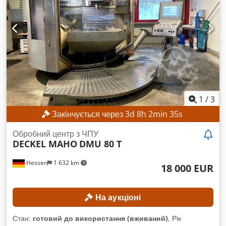
ХАРАКТЕРИСТИКИ Хід по осі X: 630 мм Хід по осі Y: 560 мм
Хід по осі Z: 560 мм Кількість місць у магазині інструментів:
24 Тип кріплення інструменту: SK 40 Кут повороту по осі C:
360° Розмір площини закріплення столу: 600 x 1000 мм
Діаметр столу: 600 мм Максимальне навантаження на стіл:
350 кг Вага столу: 800 кг Dedpfezpxdwsx Ab Eokr Кількість
Т-пазів: 8 / 1 Ширина Т-пазів: 14 H12 / 14 H7 Відстань між
Т-пазами: 63 мм ХАРАКТЕРИСТИКИ ВЕРСТАТА Кількість
осей: 5 (3+2) КОМПЛЕКТАЦІЯ Керований ЧПК-поворотний
фрезерний модуль (вісь B) ЧПК-поворотний стіл,
1
/
3
інтегрований у нерухомий стіл (вісь C)
Закінчується через
3
d
8
h
2
min
33
s
Обробний центр з ЧПУ
DECKEL MAHO
DMU 80 T
Hessen
1 632 km
18 000 EUR
На аукціоні
Стан:
готовий до використання (вживаний)
, Рік