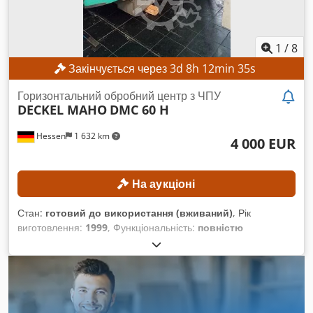
центральна система змащування, робоче освітлення,
аварійна зупинка.
1
/
8
Закінчується через
3
d
8
h
12
min
33
s
Горизонтальний обробний центр з ЧПУ
DECKEL MAHO
DMC 60 H
Hessen
1 632 km
4 000 EUR
На аукціоні
Стан:
готовий до використання (вживаний)
, Рік
виготовлення:
1999
, Функціональність:
повністю
працездатний
, відстань переміщення по осі X:
600 мм
,
відстань переміщення по осі Y:
560 мм
, відстань
переміщення осі Z:
560 мм
, максимальна вага заготовки:
600 кг
, кількість слотів у магазині інструментів:
60
, кут
повороту осі C (макс.):
360 °
, Відсутня мінімальна ціна –