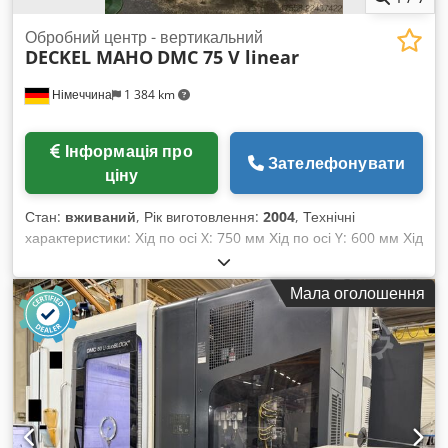
Обробний центр - вертикальний
DECKEL MAHO
DMC 75 V linear
Німеччина
1 384 km
Інформація про
Зателефонувати
ціну
Стан:
вживаний
, Рік виготовлення:
2004
, Технічні
характеристики: Хід по осі X: 750 мм Хід по осі Y: 600 мм Хід
по осі Z: 560 мм Загальний час роботи: 78 328 год. Час
роботи шпинделя: 38 073 год. Система управління:
Мала оголошення
Heidenhain iTNC 530 Магазин інструментів: 30 позицій
Dkedpezp Dvrefx Ab Eor Тип кріплення інструмента: HSK-A
63 Регульована швидкість подачі: 90 мм/хв Швидкий хід: 90
м/хв Розмір столу: 950 x 650 мм Навантаження на стіл:
1000 кг Загальна потреба в потужності: 73 кВА Маса
верстата, приблизно: 11,0 т Габаритні розміри верстата,
приблизно (Д x Ш x В): 4,9 x 4,3 x 3,15 м DECKEL MAHO
DMC 75 V linear – це високоточний вертикальний CNC-