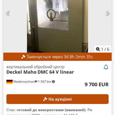
Вага обладнання: 3900 кг КОМПЛЕКТАЦІЯ Поворотний стіл
1
/
6
Закінчується через
3
d
8
h
2
min
33
s
вертикальний обробний центр
Deckel Maho
DMC 64 V linear
Niedersachsen
1 567 km
9 700 EUR
На аукціоні
Стан:
готовий до використання (вживаний)
, Рік