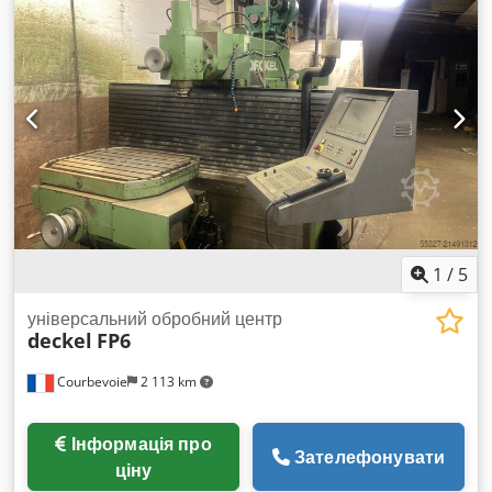
1
/
5
універсальний обробний центр
deckel
FP6
Courbevoie
2 113 km
Інформація про
Зателефонувати
ціну