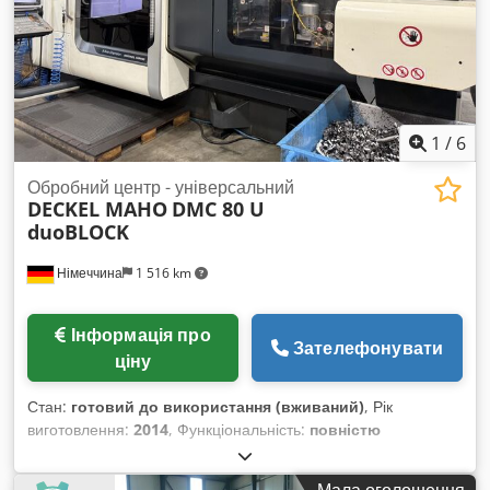
обробний центр з лінійними приводами, призначений для
3-осьової обробки.
1
/
6
Обробний центр - універсальний
DECKEL MAHO
DMC 80 U
duoBLOCK
Німеччина
1 516 km
Інформація про
Зателефонувати
ціну
Стан:
готовий до використання (вживаний)
, Рік
виготовлення:
2014
, Функціональність:
повністю
працездатний
, 5-осьовий обробний центр для одночасної
обробки – універсальний Виробник: DECKEL MAHO / Тип:
Мала оголошення