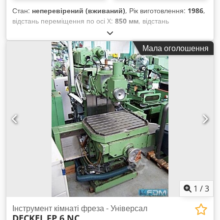
Стан:
неперевірений (вживаний)
, Рік виготовлення:
1986
,
відстань переміщення по осі X:
850 мм
, відстань
переміщення по осі Y:
700 мм
, відстань переміщення осі Z:
600 мм
, загальна вага:
6 000 кг
, Система керування
Мала оголошення
Heidenhain TNC 426 Універсальний стіл 900 x 700 мм
Dsdpeyt Nxuefx Ab Eskr Переміщення по осях X/Y/Z: 850 x
700 x 600 мм Максимальна швидкість шпинделя: 6000 об/хв
Вага: 6000 кг
1
/
3
Інструмент кімнаті фреза - Універсал
DECKEL
FP 6 NC