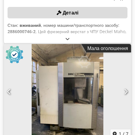
Деталі
Стан:
вживаний
, номер машини/транспортного засобу:
2886000746-2
, Цей фрезерний верстат з ЧПУ Deckel Maho,
модель: DMC 103V, буде виставлено на онлайн-аукціоні в
рамках нашої промислової аукції/аукціону обладнання,
Мала оголошення
пов’язаного з ліквідацією активів компанії J&S GmbH
Automotive Technology - BGA - обладнання для майстерні,
інструменти, складське обладнання, матеріали, офісні
меблі, обладнання для їдальні. Dkodpfx Ajzp Dg Dob Ejr
Цей та багато інших лотів ви знайдете на нашій платформі.
1
/
7