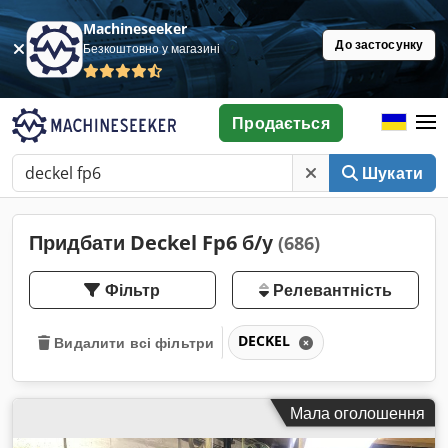
Machineseeker
До застосунку
Безкоштовно у магазині
Продається
Шукати
Придбати Deckel Fp6 б/у
(686)
Фільтр
Релевантність
DECKEL
Видалити всі фільтри
Мала оголошення