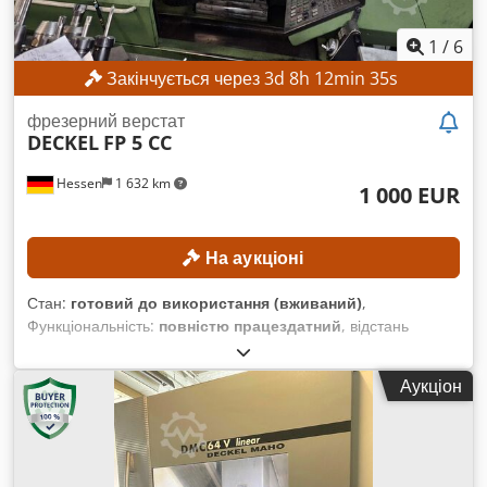
1
/
6
Закінчується через
3
d
8
h
12
min
33
s
фрезерний верстат
DECKEL
FP 5 CC
Hessen
1 632 km
1 000 EUR
На аукціоні
Стан:
готовий до використання (вживаний)
,
Функціональність:
повністю працездатний
, відстань
переміщення по осі X:
800 мм
, відстань переміщення по осі
Y:
700 мм
, відстань переміщення осі Z:
550 мм
, штрих пера:
Аукціон
80 мм
, загальна вага:
3 900 кг
, Відсутня мінімальна ціна –
гарантований продаж за найвищою ставкою! ТЕХНІЧНІ
ХАРАКТЕРИСТИКИ Хід по осі X: 800 мм Хід по осі Y: 700 мм
Хід по осі Z: 550 мм Вертикальний хід пінолі: 80 мм
Dkedpezpwxysfx Ab Eor ХАРАКТЕРИСТИКИ ОБЛАДНАННЯ