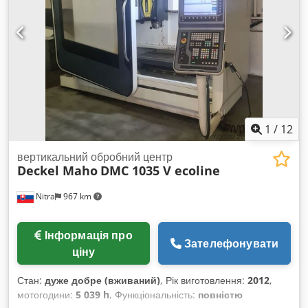
1
/
12
вертикальний обробний центр
Deckel Maho
DMC 1035 V ecoline
Nitra
967 km
Інформація про
Зателефонувати
ціну
Стан:
дуже добре (вживаний)
, Рік виготовлення:
2012
,
мотогодини:
5 039 h
, Функціональність:
повністю