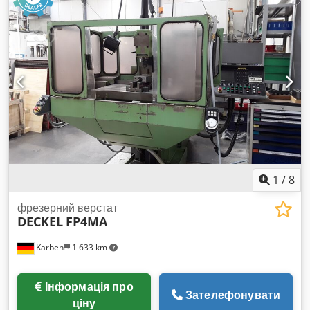
Ходи по осях: X 980 Y 630 Z 630 мм Діапазон обертів: 0 – 18
000 об/хв, безступінчасто (HSK 63) У комплекті наступні
опції: Жорсткий кутовий стіл 1250 мм x 700 мм площа
кріплення 3D датчик вимірювання Heidenhain Вимірювання
інструменту в робочій зоні BLUM Laser Вертикальний
інструментальний змінник на 32 позиції (HSK 63) Djdpfx
Abjy A Sf Rj Eokr Повний захисний кожух зі зсувними
дверима та внутрішнім освітленням Електронне ручне
колесо Режими роботи 3 + 4 Стружкоподавач Охолоджуюча
система 3 регульовані по висоті опори для верстата
Охолоджувач шпиндельної оливи Блок охолодження
електрошкафу (Rittal) Інструкції з експлуатації
1
/
8
фрезерний верстат
DECKEL
FP4MA
Karben
1 633 km
Інформація про
Зателефонувати
ціну