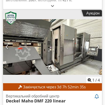
виготовлення:
2007
, мотогодини:
11 421 h
,
Функціональність:
повністю працездатний
, номер
машини/транспортного засобу:
29100009074
, відстань
Аукціон
переміщення по осі X:
640 мм
, відстань переміщення по осі
Y:
600 мм
, відстань переміщення осі Z:
500 мм
,
максимальний діаметр заготовки:
140 мм
, максимальна
швидкість шпинделя:
16 000 об/хв
, кількість слотів у
магазині інструментів:
30
, ТЕХНІЧНІ ХАРАКТЕРИСТИКИ Хід
по осі X: 640 мм Хід по осі Y: 600 мм Хід по осі Z: 500 мм
Розмір робочої поверхні, довжина: 850 мм Розмір робочої
поверхні, ширина: 600 мм Т-образні пази: DIN 650-14
Висота завантаження, верхня частина столу: 850 мм
Максимальне навантаження на стіл: 600 кг Виробник
шпинделя: Franz Kessler GmbH Швидкість обертання:
1600–4700 / 4700–16000 об/хв Кількість місць у магазині: 30
Кодування місць: Фіксоване кодування місць Максимальна
вага завантажуваного інструменту: 90 кг Час зміни
1
/
4
інструменту без логіки вільного переміщення t3/t2: 6,8 с
Закінчується через
3
d
7
h
52
min
33
s
Час зміни інструменту без логіки вільного переміщення t1
(30): 7,9 с Час зміни інструменту з логікою вільного
Вертикальний обробний центр
переміщення t3/t2: 8,3 с Час зміни інструменту з логікою
Deckel Maho
DMF 220 linear
вільного переміщення t1 (30): 9,3 с ІНСТРУМЕНТИ ТА