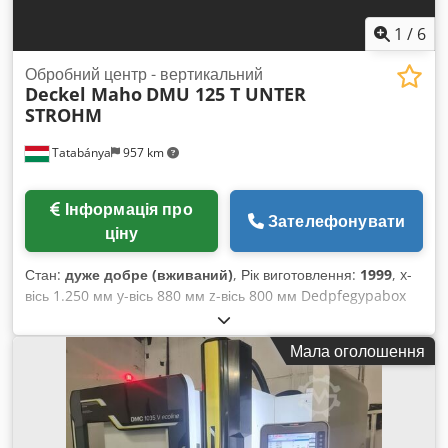
Пістолет для охолоджувальної рідини Доступний негайно
1
/
6
Обробний центр - вертикальний
Deckel Maho
DMU 125 T UNTER
STROHM
Tatabánya
957 km
Інформація про
Зателефонувати
ціну
Стан:
дуже добре (вживаний)
, Рік виготовлення:
1999
, x-
вісь 1.250 мм y-вісь 880 мм z-вісь 800 мм Dedpfegypabox
Ab Ejkr Головний шпиндель: Діапазон обертів — головний
шпиндель макс. 12.000 об/хв Привідна потужність —
Мала оголошення
головний шпиндель 15 / 10 кВт Розмір столу для кріплення
1.500 x 1.050 мм Кількість місць для інструментів 30 поз.