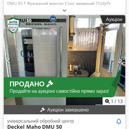
DMU 50 T Фрезерний верстат Стан: вживаний Chjdpfx
Aozhlq Isgpea Рік випуску: 2002 Напрацювання: 34 739
годин Час роботи програми: 6 435 годин Технічні дані:
Аукціон
Кріплення інструменту: SK 40 Кількість позицій інструмента:
16 штук Переміщення X/Y/Z: 500 мм / 400 мм / 400 мм
Діапазон обертів: 20 - 9 000 об/хв безступінчасто Розмір
столу: 700 мм x 500 мм, поворотний стіл Потужність
двигуна: при 100% навантаженні 9 кВт / при 40%
навантаженні 13 кВт Підключення: загалом 17 кВА Вага:
близько 3 000 кг Габарити ДxШxВ: близько 2 100 мм x 1 520
мм (без периферії), близько 2 140 мм
ПРОДАНО
Продайте на аукціоні самостійно прямо зараз!
1
/
13
Аукціон завершено
універсальний обробний центр
Deckel Maho
DMU 50