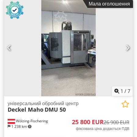
Мала оголошення
підшипники та ущільнення нові шланги тощо — нові
1
/
7
універсальний обробний центр
Deckel Maho
DMU 50
25 800 EUR
Wölzing-Fischering
26 900 EUR
1 238 km
фіксована ціна додається ПДВ