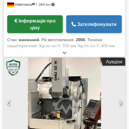
Німеччина
1 384 km
Інформація про
Зателефонувати
ціну
Стан:
вживаний
, Рік виготовлення:
2000
, Технічні
характеристики: Хід по осі X: 500 мм Хід по осі Y: 400 мм
Chedpfxou Idffo Agpoa Хід по осі Z: 400 мм B-вісь: ручне
позиціонування ° C-вісь: ручне позиціонування Система
Аукціон
керування: Heidenhain TNC 124 Магазин інструментів:
немає позицій Тип шпинделя: SK40 Макс. оберти: 4 500 об/
хв Безступінчате регулювання подачі X/Y/Z: макс. 14 000
мм/хв Швидкий хід: 5,0 м/хв Розмір столу: 700 x 500 мм
Загальна потужність: 17 кВА Вага машини приблизно: 2,91 т
Габарити машини (Д x Ш x В): 2,0 x 2,0 x 2,5 м
Універсальний вертикальний фрезерний верстат з ЧПК
Машина оснащена 5 осями. Вісь B і C — ручне керування з
вимірювальною системою. B-вісь — нахил столу від -10° до
+95°, C-вісь — обертання столу на 360° (неінтерпольована,
ручне вибирання через керування). Охолоджувальний