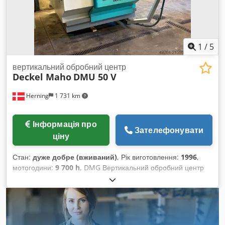
1
/
5
вертикальний обробний центр
Deckel Maho
DMU 50 V
Herning
1 731 km
Інформація про
Зателефонувати
ціну
Стан:
дуже добре (вживаний)
, Рік виготовлення:
1996
,
мотогодини:
9 700 h
, DMG Вертикальний обробний центр
Chodpjyvzq Nsfx Agpsa Модель: DMU 50 V Рік випуску:
1996 5 осей Хід по осі X: 500 мм Хід по осі Y: 380 мм Хід по
осі Z: 380 мм Конус шпинделя: BT 40 Швидкість шпинделя:
8 000 об/хв Магазин інструментів: 24 позиції Управління:
Deckel Maho Mill Plus Напрацювання шпинделя: 9700 год