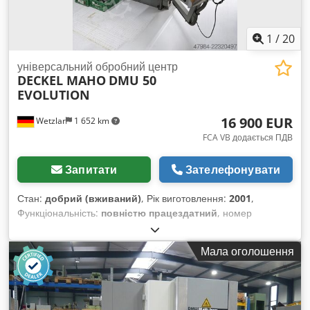
1
/
20
універсальний обробний центр
DECKEL MAHO
DMU 50
EVOLUTION
16 900 EUR
Wetzlar
1 652 km
FCA VB додається ПДВ
Запитати
Зателефонувати
Стан:
добрий (вживаний)
, Рік виготовлення:
2001
,
Функціональність:
повністю працездатний
, номер
машини/транспортного засобу:
11045522744
, відстань
переміщення по осі X:
500 мм
, відстань переміщення по осі
Мала оголошення
Y:
420 мм
, відстань переміщення осі Z:
380 мм
, швидкий хід
по осі X:
50 м/хв
, швидке переміщення по осі Y:
50 м/хв
,
швидкий хід по осі Z:
50 м/хв
, швидкість подачі по осі X:
20
м/хв
, швидкість подачі по осі Y:
20 м/хв
, швидкість подачі