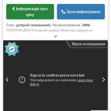
Інформація про
Зателефонувати
ціну
Стан:
добрий (вживаний)
, Рік виготовлення:
2006
,
ТЕХНІЧНІ ДАНІ Головний привід Обертова швидкість:
Безступенево програмується: 18 000 об/хв У режимі
налаштування: 20–800 об/хв Робочий шпиндель:
Мала оголошення
Порожнистий конусний хвостовик: HSK-A63 Затиск
інструменту: Гідравлічний Привід подачі Лінійний двигун:
вісь X АС серводвигуни: C, B, Y, Z Швидкість подачі X, Y, Z:
до 20 000 мм/хв Швидкий хід Y, Z: 50 м/хв X: 80 м/хв B: 40
об/хв C: 50 об/хв Система вимірювання переміщення
Роздільна здатність: C, B, X, Y, Z: 0,001 мм Допуск
позиціонування: C, B, X, Y, Z: 0,010 мм Робочий діапазон
Вісь X: 500 мм Вісь Y: 450 мм Вісь Z: 400 мм Вісь B: 0° до
161,955° Вісь C: n x 360° Інструментальний автомат з
двозахватним маніпулятором Місць у магазині: 120 Макс.
діаметр інструменту без вільних місць: 80 мм Макс. діаметр
з вільними місцями: 130 мм Макс. довжина інструменту від
шпиндельного носа: 300 мм Макс. вага інструменту: 6 кг