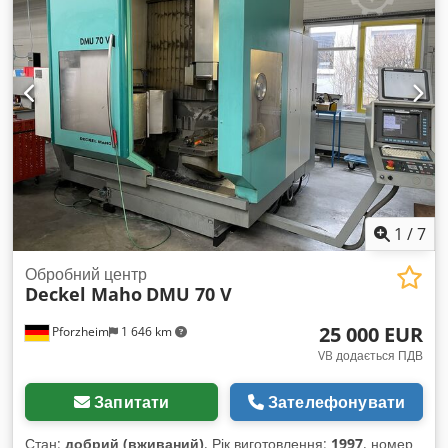
мм Навантаження на стіл 200 кг Шпиндель SK 40 Швидкість
обертання шпинделя 20 – 4500 об/хв Потужність приводу 9
/ 13 кВт Діапазон обертання осі C 360 градусів Csdpozrb
Abefx Agpjha Діапазон нахилу +95 / -10 градусів Швидкість
подачі до 5000 мм/хв Швидкість обертання шпинделя 20 –
4500 об/хв Вага 3 тонни Система охолодження Ціна 5 500
євро + ПДВ, з місця розташування.
1
/
7
Обробний центр
Deckel Maho
DMU 70 V
25 000 EUR
Pforzheim
1 646 km
VB додається ПДВ
Запитати
Зателефонувати
Стан:
добрий (вживаний)
, Рік виготовлення:
1997
, номер