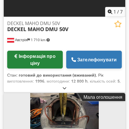
1
/
7
DECKEL MAHO DMU 50V
DECKEL MAHO
DMU 50V
Австрія
1 710 km
Інформація про
Зателефонувати
ціну
Стан:
готовий до використання (вживаний)
, Рік
виготовлення:
1996
, мотогодини:
12 800 h
, кількість осей:
5
,
Цей 5-осьовий верстат DECKEL MAHO DMU 50V був
виготовлений у 1996 році. Він оснащений системою
Мала оголошення
управління Millplus із версією програмного забезпечення
DV400, зовнішнім гідравлічним блоком для затискних
пристроїв та гідравлічним затискачем Hainbuch для цанги
BZI32. Якщо ви шукаєте верстат із високою якістю
фрезерування, зверніть увагу на верстат DECKEL MAHO