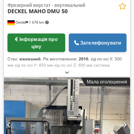
Фрезерний верстат - вертикальний
DECKEL MAHO
DMU 50
Oelde
1 678 km
Інформація про
Зателефонувати
ціну
Стан:
вживаний
, Рік виготовлення:
2010
, хід по осі X: 500
мм хід по осі Y: 450 мм хід по осі Z: 400 мм система
керування iTNC 530 Heidenhain діапазон швидкості
обертання – головний шпиндель: 20 – 10 000 об/хв
Мала оголошення
потужність приводу – головний шпиндель: 13 / 9 кВт макс.
крутний момент: 83 / 57 Нм інтерфейс для інструменту: SK
40, DIN 69871 розмір монтажної поверхні столу: 700 x 500
мм макс. навантаження на стіл: 500 кг Т-образні пази: 7 x
14 x 63 мм кількість місць для інструменту: 60 макс. вага
інструменту: 6 кг макс. діаметр інструменту: 80 мм макс.
діаметр інструменту при вільному сусідньому отворі: 130
мм макс. довжина інструменту: 300 мм час заміни