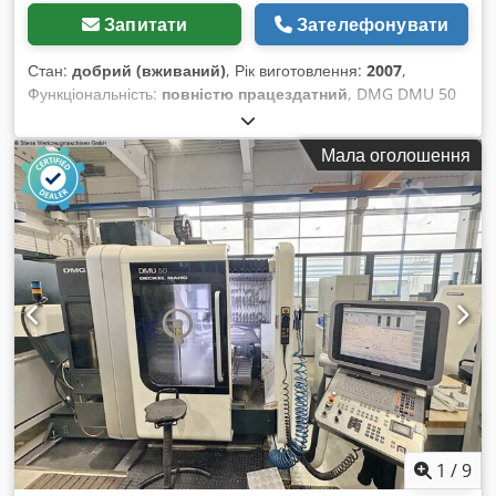
Запитати
Зателефонувати
Стан:
добрий (вживаний)
, Рік виготовлення:
2007
,
Функціональність:
повністю працездатний
, DMG DMU 50
3+2 осі ШПІНДЕЛЬ відремонтовано 01/2026 Cjdpfxoza T A
Do Agpeha Система управління Heidenhain iTNC 530
Мала оголошення
Напрацьовано: 11275 годин Хід по осі X: 500 мм Хід по осі
Y: 450 мм Хід по осі Z: 400 мм Система управління iTNC
530 Heidenhain Діапазон швидкостей – головний шпиндель:
20 – 10 000 об/хв Тип кріплення інструменту: SK 40 DIN
69871 Розмір робочої поверхні столу: 700 x 500 мм
Максимальне навантаження на стіл: 500 кг Т-образні пази:
7x 14 x 63 мм Кількість позицій для інструментів: 30
Максимальна вага інструменту: 6 кг Швидкий хід: 24 м/хв
Сила подачі: 4,5 кН Швидкість подачі: 1 – 24 000 мм/хв
Загальна потреба в потужності: 26 кВА Вага верстата:
приблизно 4,5 т Необхідна площа: приблизно 4,5 x 3,5 x 2,3
м Транспортер для стружки Ручне колесо Тактильний щуп
Пістолет для охолоджувальної рідини Доступний негайно
1
/
9