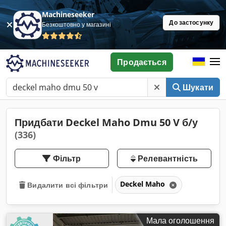
Machineseeker
До застосунку
Безкоштовно у магазині
Продається
Шукати
Придбати Deckel Maho Dmu 50 V б/у
(336)
Фільтр
Релевантність
Deckel Maho
Видалити всі фільтри
Мала оголошення