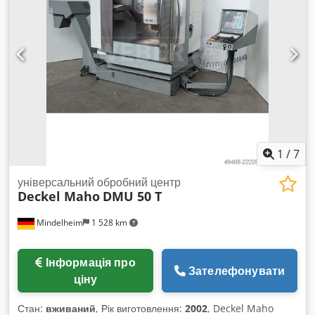
при 40% ПВ 13 кВт Підключення: загалом 17 кВА Chodpfx
ласка, запитайте про вашу потребу!
Agoyrgk Eepsa Вага: близько 3000 кг Габарити (ДxШxВ):
приблизно 2100 мм x 1520 мм (без периферійного
обладнання) приблизно 2140 мм
1
/
7
універсальний обробний центр
Deckel Maho
DMU 50 T
Mindelheim
1 528 km
Інформація про
Зателефонувати
ціну
Стан:
вживаний
, Рік виготовлення:
2002
, Deckel Maho