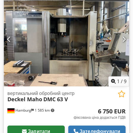
1
/
9
вертикальний обробний центр
Deckel Maho
DMC 63 V
6 750 EUR
Hamburg
1 585 km
фіксована ціна додається ПДВ
Запитати
Зателефонувати