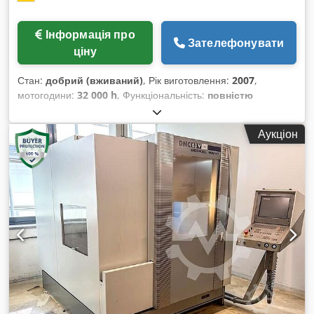
Інформація про
Зателефонувати
ціну
Стан:
добрий (вживаний)
, Рік виготовлення:
2007
,
мотогодини:
32 000 h
, Функціональність:
повністю
працездатний
, відстань переміщення по осі X:
635 мм
,
відстань переміщення по осі Y:
510 мм
, відстань
Аукціон
переміщення осі Z:
460 мм
, Машина продається за
дорученням клієнта і може бути оглянута під напругою.
Місцезнаходження машини: Чехія (Брно) Deckel Maho DMC
635V Рік випуску: 2007 Близько 32 000 годин роботи
Управління: Heidenhain iTNC 530 Шпиндельний конус:
SK40 Частота обертання: 10 000 об/хв Ходи по осях: X 635 /
Y 510 / Z 460 мм Розмір столу: 790 x 560 мм Магазин на 30
інструментів + Лазерне вимірювання інструменту Blum +
Паперовий стрічковий фільтр / Внутрішнє охолодження (IKZ)
20 бар / 600 л + Транспортер стружки Credpfx
Aeylmdfjmgof Розміри (приблизно) ДхШхВ: 260 x 390 x 240
см Площа установки: 530 x 590 см Вага: близько 4200 кг