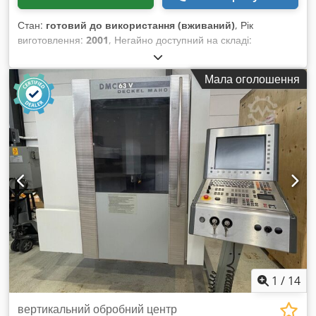
Стан:
готовий до використання (вживаний)
, Рік
виготовлення:
2001
, Негайно доступний на складі:
Вертикальний обробний центр Deckel Maho Тип DMC 63 V
Cedpozrr Riofx Amgorf Рік випуску 2001 Система
Мала оголошення
управління Heidenhain Розміри столу 800 x 500 мм Конус
Шанка SK 40 Автоматична зміна інструменту на 24 позиції
Навантаження на стіл 500 кг Швидкість обертання
шпинделя до 8000 об/хв Потужність приводу 13/9 кВт
Транспортер для стружки Вага 4 тонни Ціна: 6 750 євро, без
ПДВ, на умовах самовивозу зі складу.
1
/
14
вертикальний обробний центр