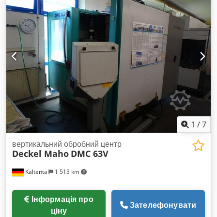
SK-40 РОЗМІРИ СТОЛА: 790 x 560 мм МАКСИМАЛЬНЕ
ДОПУСКИМ НАВАНТАЖЕННЯ: 600 кг МАГАЗИН
ІНСТРУМЕНТУ: КОШИКОВОГО ТИПУ; 20 ПОЗИЦІЙ
МАКСИМАЛЬНИЙ ДІАМЕТР ІНСТРУМЕНТУ: 80 (130) мм
МАКСИМАЛЬНА ДОВЖИНА ІНСТРУМЕНТУ: 300 мм
Codpfezlu S Nex Amgjrf МАКСИМАЛЬНА ВАГА
ІНСТРУМЕНТУ: 6 кг БЛОК КЕРУВАННЯ: HEIDENHAIN iTNC
530 ВАГА: 3650 кг ЗАГАЛЬНІ ГАБАРИТИ: 3375 x 2440 x 2665
мм ДОДАТКОВЕ ОБЛАДНАННЯ: КОНВЕЙЄР ДЛЯ
ВІДВЕДЕННЯ СТРУЖКИ; ПЕРЕСУВНИЙ РУЧНИЙ
КЕРМОВИЙ КОЛЕСО
1
/
7
вертикальний обробний центр
Deckel Maho
DMC 63V
Kaltental
1 513 km
Інформація про
Зателефонувати
ціну