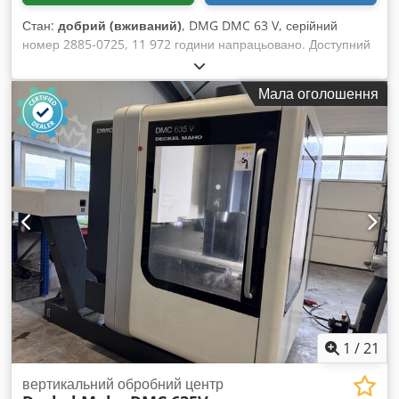
Стан:
добрий (вживаний)
, DMG DMC 63 V, серійний
номер 2885-0725, 11 972 години напрацьовано. Доступний
наприкінці 2026 року. Cedpfxjzqdlps Amgerf
Мала оголошення
1
/
21
вертикальний обробний центр