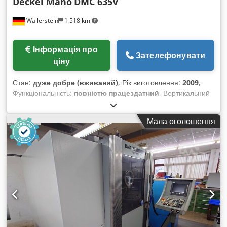
Deckel Maho
DMC 635V
Wallerstein
1 518 km
Інформація про
Зателефонувати
ціну
Стан:
дуже добре (вживаний)
, Рік виготовлення:
2009
,
Функціональність:
повністю працездатний
, Вертикальний
обробний центр DECKEL MAHO DMC 635V Рік випуску: 2009
CNC-керування: Siemens 840D Осьові переміщення
Мала оголошення
Crsdpfoyay D Ujx Amgsf Переміщення по осі X мм: 635
Переміщення по осі Y мм: 510 Переміщення по осі Z мм:
460 Відстань від шпинделя до поверхні стола мм: 720
Швидкість подачі м/хв: 20 Швидкість швидкого ходу м/хв: 30
Прискорення осей м/с²: 5 Робочий стіл Розміри палети мм:
560×790 Макс. маса заготовки кг: 600 Шпиндель
Максимальна швидкість обертання об/хв: 14000 Потужність
приводу шпинделя кВт: 18,5/15 (40%ED/безперервно)
Крутний момент шпинделя Нм: 100/74 Система інструменту
Кріплення інструменту: SK40 Кількість інструментів у