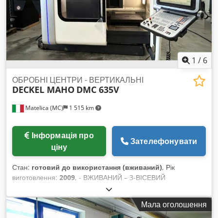
1
/
6
ОБРОБНІ ЦЕНТРИ - ВЕРТИКАЛЬНІ
DECKEL MAHO
DMC 635V
Matelica (MC)
1 515 km
Інформація про
Зателефонувати
ціну
Стан:
готовий до використання (вживаний)
, Рік
виготовлення:
2009
, - ВЖИВАНИЙ – 3-ВІСЕВИЙ
ВЕРТИКАЛЬНИЙ ОБРОБНИЙ ЦЕНТР ХІД ОСІ X: 635 мм ХІД
ОСІ Y: 510 мм ХІД ОСІ Z: 460 мм ШВИДКІСТЬ ПОДАЧІ ОСІ
Мала оголошення
X-Y-Z: 30 м/хв ШПІНДЕЛЬ: 10 000 об/хв; 9–13 кВт; 57–83 Нм;