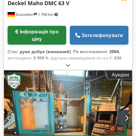
Deckel Maho
DMC 63 V
Düsseldorf
1 768 km
Інформація про
Зателефонувати
ціну
Стан:
дуже добре (вживаний)
, Рік виготовлення:
2004
,
мотогодини:
8 909 h
, відстань переміщення по осі X:
630
мм
, відстань переміщення по осі Y:
500 мм
, відстань
переміщення осі Z:
500 мм
, виробник контролерів:
Аукціон
Heidenhain
, модель контролера:
iTNC 530
, максимальна
вага заготовки:
500 кг
, загальна висота:
2 700 мм
, загальна
довжина:
2 800 мм
, загальна ширина:
2 700 мм
, ширина
столу:
500 мм
, довжина столу:
800 мм
, загальна вага:
4 500
кг
, швидкість шпинделя (хв.):
10 000 об/хв
, Рік
виготовлення: 2004 ЧПК-контролер: Heidenhain iTNC 530
Осі Хід осі X, мм: 630 Хід осі Y, мм: 500 Хід осі Z, мм: 500
Робочий стіл Розміри столу, мм: 800x500 Максимальна вага
заготовки, кг: 500 Шпиндель Швидкість шпинделя, об/хв:
10000 Потужність приводу шпинделя, кВт: 9/13 (40/100%