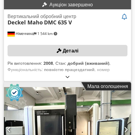
Аукціон завершено
Вертикальний обробний центр
Deckel Maho
DMC 635 V
Німеччина
1 544 km
Деталі
Рік виготовлення:
2008
, Стан:
добрий (вживаний)
,
Функціональність:
повністю працездатний
, номер
машини/транспортного засобу:
1540503266A
, ТЕХНІЧНІ
ДАНІ Вісь X: 635 мм Вісь Y: 510 мм Вісь Z: 460 мм Система
Мала оголошення
керування: Heidenhain iTNC 530 Кількість інструментів: 30
Тримач інструменту: SK 40 ДАНІ ПРО ВЕРСТАТ за запитом
Codpfx Aeng Amvjmgerf ОСНАЩЕННЯ Прямі вимірювальні
системи по осях X, Y, Z Вимірювальний щуп Heidenhain
TS640 Транспортер стружки Режим роботи 4