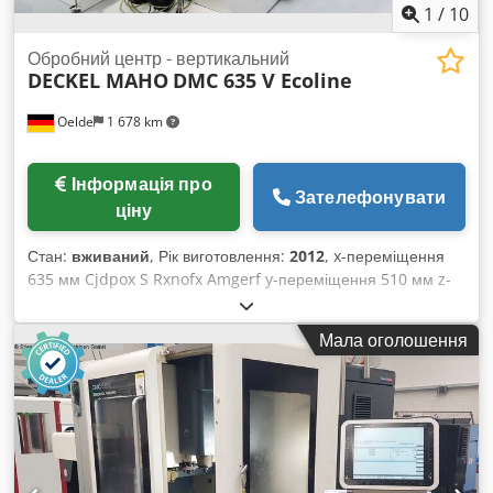
1
/
10
Обробний центр - вертикальний
DECKEL MAHO
DMC 635 V Ecoline
Oelde
1 678 km
Інформація про
Зателефонувати
ціну
Стан:
вживаний
, Рік виготовлення:
2012
, x-переміщення
635 мм Cjdpox S Rxnofx Amgerf y-переміщення 510 мм z-
переміщення 460 мм Управління SLIMline Siemens
Діапазон обертів головного шпинделя 20 - 12 000 об/хв
Мала оголошення
Потужність приводу головного шпинделя 13 / 9 кВт Крутний
момент 83 / 57 Нм Кріплення інструменту SK 40 Розмір
столу 790 x 560 мм Кількість Т-пазів 4 + 1 Ширина Т-пазів 4
x 14H12 / 1 x 14H7 мм Відстань між Т-пазами 100 мм
Максимальне навантаження на стіл 600 кг Висота столу над
підлогою 720 мм Кількість позицій інструментального
магазину 20 Максимальний діаметр інструменту 80 мм