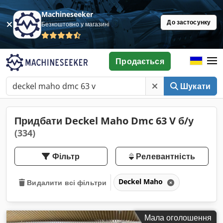
Machineseeker
До застосунку
Безкоштовно у магазині
Продається
Шукати
Придбати Deckel Maho Dmc 63 V б/у
(334)
Фільтр
Релевантність
Deckel Maho
Видалити всі фільтри
Мала оголошення