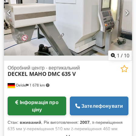
1
/
10
Обробний центр - вертикальний
DECKEL MAHO
DMC 635 V
Oelde
1 678 km
Інформація про
Зателефонувати
ціну
Стан:
вживаний
, Рік виготовлення:
2007
, x-переміщення
635 мм y-переміщення 510 мм z-переміщення 460 мм
Система управління iTNC 530 Heidenhain Привідна