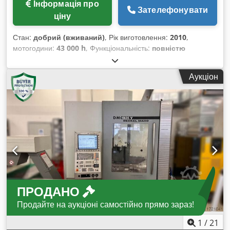
Інформація про
Зателефонувати
ціну
Стан:
добрий (вживаний)
, Рік виготовлення:
2010
,
мотогодини:
43 000 h
, Функціональність:
повністю
працездатний
, відстань переміщення по осі X:
635 мм
,
відстань переміщення по осі Y:
510 мм
, відстань
Аукціон
переміщення осі Z:
460 мм
, максимальна швидкість
обертання:
14 000 об/хв
, кількість слотів у магазині
інструментів:
60
, Обладнання:
обертальна швидкість
безступінчасто регульована, стружковий транспортер
,
Машина оснащена двома палетами. Система керування —
Siemens. Шпиндель був замінений безпосередньо сервісом
DMG — новий шпиндель має приблизно 500 годин
напрацювання. Credpjv Acpbefx Amgjf
ПРОДАНО
Продайте на аукціоні самостійно прямо зараз!
1
/
21