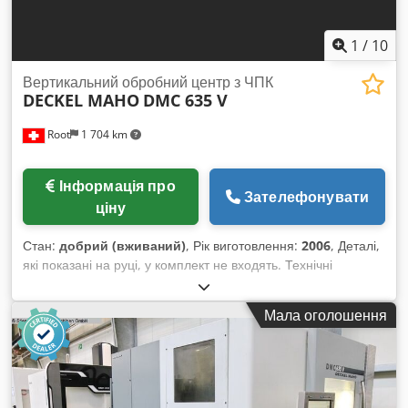
1
/
10
Вертикальний обробний центр з ЧПК
DECKEL MAHO
DMC 635 V
Root
1 704 km
Інформація про
Зателефонувати
ціну
Стан:
добрий (вживаний)
, Рік виготовлення:
2006
, Деталі,
які показані на руці, у комплект не входять. Технічні
характеристики вказані на фото. Cedpfjzk Iw Aox Amgorf
Мала оголошення