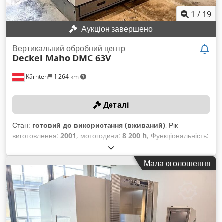
1
/
19
Аукціон завершено
Вертикальний обробний центр
Deckel Maho
DMC 63V
Kärnten
1 264 km
Деталі
Стан:
готовий до використання (вживаний)
, Рік
виготовлення:
2001
, мотогодини:
8 200 h
, Функціональність:
повністю працездатний
, номер машини/транспортного
засобу:
28850018432
, ТЕХНІЧНІ ХАРАКТЕРИСТИКИ
Мала оголошення
Діаметр інструмента: макс. 140 мм Частота обертання при
максимальному діаметрі: макс. 6.500 об/хв Балансування
згідно DIN ISO 1940: G 6,3 Магазин інструментів Кількість
інструментів: 24 Діаметр стандартного інструмента: макс.
80 мм Діаметр спеціального інструмента при вільних
сусідніх місцях: макс. 140 мм Довжина інструмента: макс.