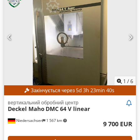
powerline
, навантаження на стіл:
600 кг
, максимальна
швидкість шпинделя:
10 000 об/хв
, кількість осей:
3
, Цей 3-
осьовий токарний верстат DMG DECKEL MAHO DMC 635V
був виготовлений у 2008 році. Він оснащений блоком
керування Siemens 840D, швидкістю обертання шпинделя
10 000 об/хв та пристроєм зміни інструменту на 20 позицій.
Верстат має розмір столу 790 x 560 мм і максимальне
навантаження на стіл 600 кг. Якщо ви хочете отримати
високоякісні можливості фрезерування, зверніть увагу на
верстат DMG DECKEL MAHO DMC 635V, який ми
пропонуємо до продажу. Зв'яжіться з нами для отримання
додаткової інформації. • Час роботи: 17,641 h • Розмір
столу: 790 x 560 мм Credpfx Amsyca I Ssgof • Швидке
1
/
6
переміщення: 30 м/хв • Зміна інструменту: 20 позицій •
Закінчується через
5
d
3
h
23
min
37
s
Стан: Обидва верстати в хорошому робочому стані
Technical Specification Taper Size SK 40
вертикальний обробний центр
Deckel Maho
DMC 64 V linear
Niedersachsen
1 567 km
9 700 EUR