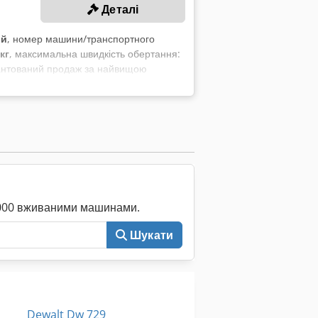
Деталі
ий
, номер машини/транспортного
кг
, максимальна швидкість обертання:
рантований продаж за найвищою
fjw Hrzmsx Akbsa ТЕХНІЧНІ ДАНІ
50 мм Упор: до 6 300 мм Макс. глибина
ага Розміри (Д x Ш x В): 6400 x 900 x
 роликового конвеєра Примітка: У
ує профіль в кінці упору.
0 000 вживаними машинами.
Шукати
Dewalt Dw 729