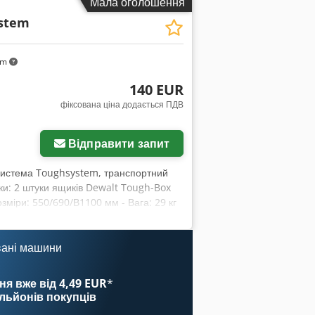
Мала оголошення
stem
km
140 EUR
фіксована ціна додається ПДВ
Відправити запит
, система Toughsystem, транспортний
ики: 2 штуки ящиків Dewalt Tough-Box
озміри: 550/690/В1100 мм - Вага: 29 кг
вані машини
ня вже від 4,49 EUR
*
ільйонів покупців