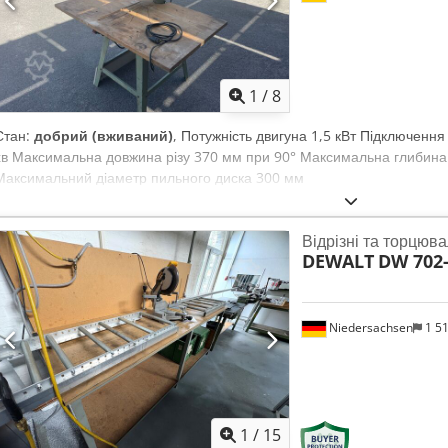
1
/
8
Стан:
добрий (вживаний)
, Потужність двигуна 1,5 кВт Підключенн
хв Максимальна довжина різу 370 мм при 90° Максимальна глибина 
Максимальний діаметр пильного диска 300 мм
Відрізні та торцюва
DEWALT
DW 702
Niedersachsen
1 5
1
/
15