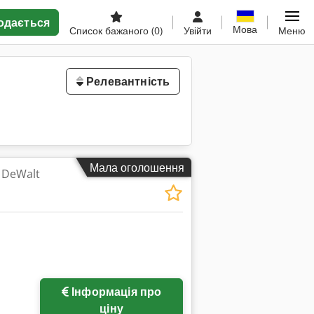
одається
Мова
Список бажаного
(0)
Увійти
Меню
Релевантність
Мала оголошення
 DeWalt
Інформація про
ціну