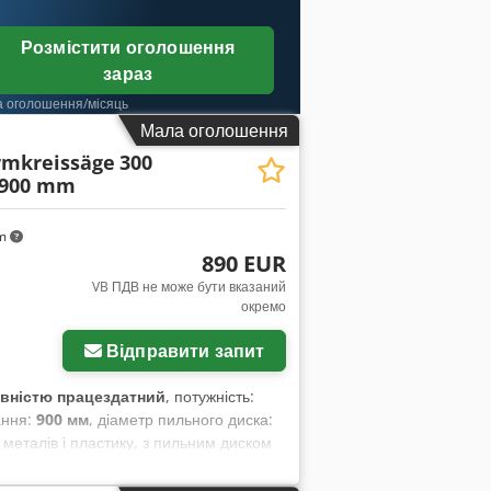
Розмістити оголошення
зараз
а оголошення/місяць
Мала оголошення
rmkreissäge
300
 900 mm
km
890 EUR
VB ПДВ не може бути вказаний
окремо
Відправити запит
вністю працездатний
, потужність:
ання:
900 мм
, діаметр пильного диска:
металів і пластику, з пильним диском
жливістю регулювання та нахилу.
ться на 900 мм по верхньому