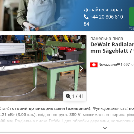
Дізнайтеся зараз
+44 20 806 810
84
*з
панельна пила
DeWalt Radiala
mm Sägeblatt /
Novazzano
1 697 
1
/
41
Стан:
готовий до використання (вживаний)
, Функціональність:
по
2,21 кВт (3,00 к.с.)
, вхідна напруга:
380 V
, максимальна ширина різ
300 мм
, Радіальна пилка DeWalt для обробки деревини, кольорових 
діаметром 300 мм, потужністю 3 к.с. (380 В, трифазний струм), з мо
Chjdpfx Akjzl Hfuoboa Моторний блок із пильним диском переміщує