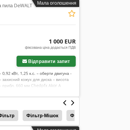
Мала оголошення
ва пила DeWALT
во та вправо. Вживана, повністю
1 000 EUR
фіксована ціна додається ПДВ
Відправити запит
 0,92 кВт, 1,25 к.с. – оберти двигуна -
– захисний кожух для диска – висота
 - прибл. 660 мм Chedpfx Akor A
ка 0°–90° – регулювання висоти важеля
Х ДИСКІВ ДЛЯ РІЗАЛЬНОГО ДИСКА
Фільтр
Фільтр-Мішок
Фільтр Грубої Очистки К