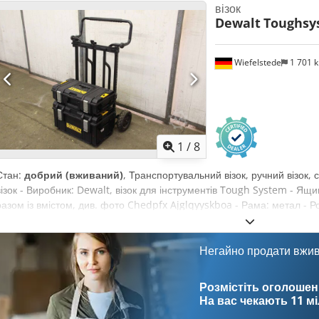
візок
Dewalt
Toughsy
Wiefelstede
1 701 
1
/
8
Стан:
добрий (вживаний)
, Транспортувальний візок, ручний візок
візок - Виробник: Dewalt, візок для інструментів Tough System - Ящ
разом із вмістом, див. фото Chedpfx Ajglqyyskboa - Рама: метал - Р
Негайно продати вжи
Розмістіть оголошен
На вас чекають
11 м