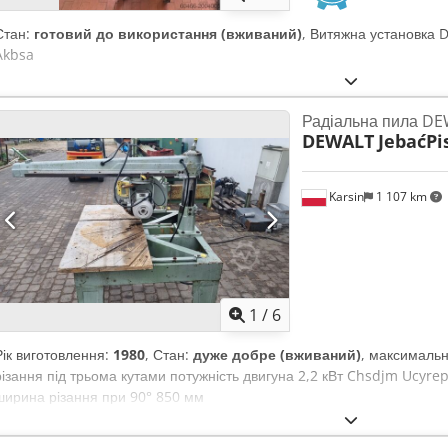
Стан:
готовий до використання (вживаний)
, Витяжна установка
Akbsa
Радіальна пила DE
DEWALT
JebaćPi
Karsin
1 107 km
1
/
6
Рік виготовлення:
1980
, Стан:
дуже добре (вживаний)
, максималь
різання під трьома кутами потужність двигуна 2,2 кВт Chsdjm Ucyre
ширина різання при 90° 850 мм