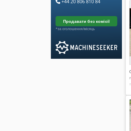
+44 20 806 810 84
продавати без комісії
*за оголошення/місяць