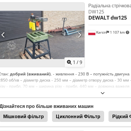
Радіальна стрічко
кронштейну, який має регулювання по висоті та може обертатися влі
DW125
функціональна машина, в комплекті з підставкою.
DEWALT
dw125
Karsin
1 107 km
1
/
9
Стан:
добрий (вживаний)
, - живлення - 230 В – потужність двигуна -
2850 об/хв – діаметр диска - 250 мм – діаметр отвору диска - 30 мм 
різу - прибл. 70 мм – ширина різу - прибл. 440 мм – довжина важеля
Anqsbja – регулювання кута важеля +/- 90° – регулювання кута дис
– регулювання диска по вертикальній осі +/- 90° НЕМАЄ ОПОРНИ
Дізнайтеся про більше вживаних машин
Мішковий фільтр
Циклонний Фільтр
Рідкий 