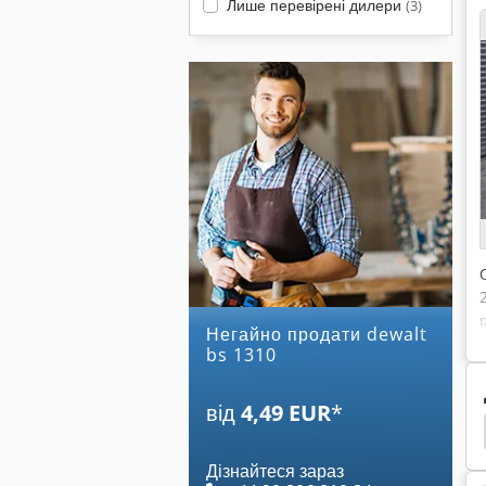
Лише перевірені дилери
(3)
Негайно продати dewalt
bs 1310
від
4,49 EUR
*
ила
Stromab
Pfeiffer
Bottene
Rema
Дізнайтеся зараз