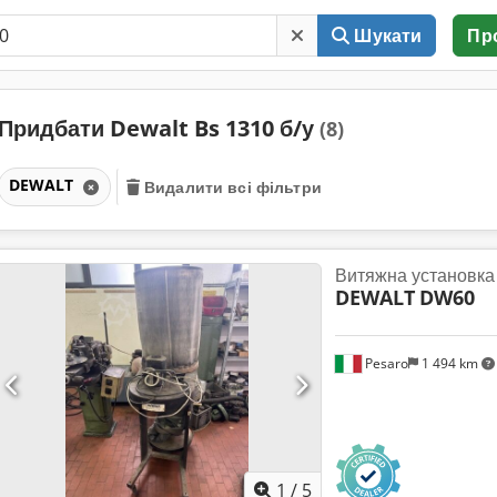
Шукати
Пр
Придбати Dewalt Bs 1310 б/у
(8)
DEWALT
Видалити всі фільтри
Витяжна установка
DEWALT
DW60
Pesaro
1 494 km
1
/
5