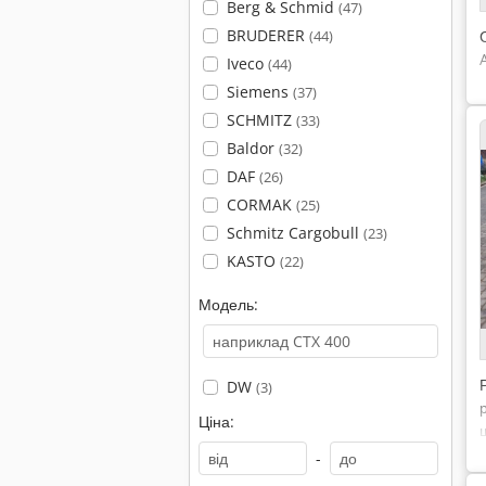
Berg & Schmid
(47)
BRUDERER
(44)
Iveco
(44)
Siemens
(37)
SCHMITZ
(33)
Baldor
(32)
DAF
(26)
CORMAK
(25)
Schmitz Cargobull
(23)
KASTO
(22)
Модель:
DW
(3)
Ціна:
-