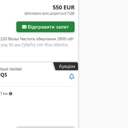
550 EUR
фіксована ціна додається ПДВ
Відправити запит
я 220 Вольт Частота обертання 2800 об/
різу 95 мм Cjdpfsy Um Rlox Akbsha
Аукціон
льні пилки
-QS
17 km