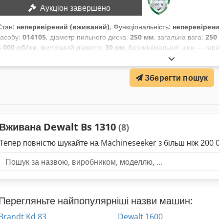
Аукціон завершено
Стан:
неперевірений (вживаний)
, Функціональність:
неперевірен
засобу:
014105
, діаметр пильного диска:
250 мм
, загальна вага:
250 
5 000 об/хв
, внутрішній діаметр:
30 мм
, Без мінімальної ціни — га
ставкою! Завантаження можливе 08.09.2025 або 09.09.2025! Chsdp
Номінальна частота обертів: 5 000 об/хв Діаметр пильного диска: 2
Зберегти пошук
різу: 90 мм Внутрішній діаметр: 30 мм ДЕТАЛІ МАШИНИ Габарити та в
1600 мм Вага: 250 кг ОБЛАДНАННЯ В комплекті монтажний набір для
пилки немає суцільного роликового конвеєра, останній ролик підтрим
Вживана Dewalt Bs 1310
(8)
Тепер повністю шукайте на Machineseeker з більш ніж 20
Перегляньте найпопулярніші назви машин:
Brandt Kd 83
Dewalt 1600