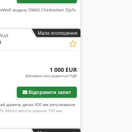
 DeWalt модель DW60 Chedoxdwn Djpfx
Мала оголошення
Walt
s
1 000 EUR
фіксована ціна додається ПДВ
Відправити запит
ний діаметр диска 400 мм регулювання
pfx Akbea висота різання 100 мм