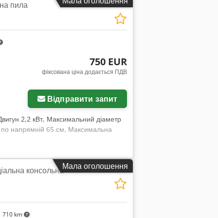
Мала оголошення
на пила
750 EUR
фіксована ціна додається ПДВ
Відправити запит
вигун 2,2 кВт, Максимальний діаметр
у по напрямній 65 см, Максимальна
Мала оголошення
діальна консольна
 710 km