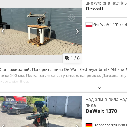
циркулярна настіль
Dewalt
Grońsko
1 155 km
1
/
6
Стан:
вживаний
, Поперечна пила De Walt Cedpeyxnbmjfx Akbsha Д
пилки 300 мм, Пилка регулюється у кількох напрямках, Довжина різ
висота різу 8 см.
Радіальна пила Ра
пила
DeWalt
1370
Fröndenberg/Ruhr
1