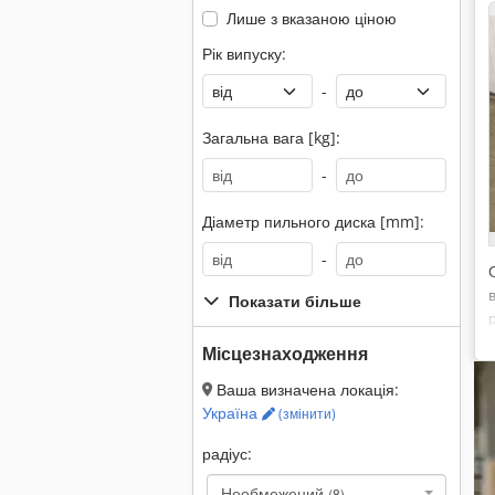
Лише з вказаною ціною
Рік випуску:
-
Загальна вага [kg]:
-
Діаметр пильного диска [mm]:
-
Показати більше
Місцезнаходження
Ваша визначена локація:
Україна
(змінити)
радіус:
Необмежений
(8)